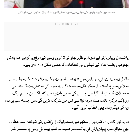
سندھ میں کورونا وائرس کے حوالے سے صورت حال تشویشناک ہوتی جارہی ہے۔فوٹو:فائل
پاکستان پیپلز پارٹی نے شہید بینظیر بھٹو کی 13 ویں برسی کے موقع پر گڑھی خدا بخش
بھٹو میں جلسہ عام کے شیڈول اور انتظامات کا حتمی شکل دے دی ہے۔
بلاول بھٹو زرداری کی سربراہی میں شہید بے نظیر بھٹو کے یوم شہادت کے حوالے سے
اجلاس میں پاکستان ڈیموکریٹک موومنٹ کے رہنماوں کی میزبانی و دیگر انتظامی
معاملات کا جائزہ لیا گیا۔اس جلسے کی خاص بات یہ ہے کہ پاکستان مسلم لیگ
(ن)کے مرکزی نائب صدر مریم نواز بھی اس میں شرکت کریں گی۔ اس جلسہ سے پی ڈی
ایم کی دیگر رہنما بھی خطاب کریں گے۔
مریم نواز کا دورے کے دوران سکھر میں مسلم لیگ (ن)کے ورکرز کنونشن سے خطاب
بھی متوقع ہے۔ پیپلزپارٹی کی جانب سے شہید بے نظیر بھٹو کی برسی پر جلسے کے