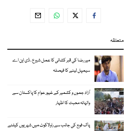
متعلقہ
میر رضا کی قبر کشائی کا عمل شروع ، ڈی این اے
سیمپل لینے کا فیصلہ
آزاد جموں و کشمیر کے غیور عوام کا پاکستان سے
والہانہ محبت کا اظہار
پاک فوج کی جانب سے راولاکوٹ میں شہریوں کیلئے