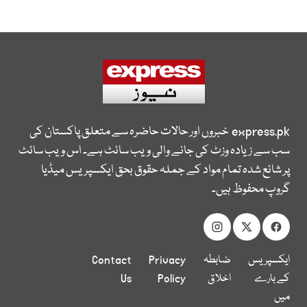
express.pk
خبروں اور حالات حاضرہ سے متعلق پاکستان کی
سب سے زیادہ وزٹ کی جانے والی ویب سائٹ ہے۔ اس ویب سائٹ
پر شائع شدہ تمام مواد کے جملہ حقوق بحق ایکسپریس میڈیا
گروپ محفوظ ہیں۔
ایکسپریس
ضابطہ
Privacy
Contact
کے بارے
اخلاق
Policy
Us
میں