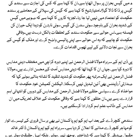
ھ میں گیس بحران پر سوال اٹھایا ہے۔ان کا کہنا ہے کہ کس کی اجازت سے سندھ کی
گیس پر ڈاکا ڈالا گیا؟۔امتیازشیخ کا کہنا ہے کہ گیس کی سپلائی کے معاملے پر سندھ
حکومت کو اعتماد میں نہیں لیا جا رہا۔ تجزیہ کاروں کا کہنا ہے کہ صوبے میں گیس
کے شدید بحران کے باوجود سوئی سدرن کی گیس سوئی ناردرن کو دینا ایک حیران کن
فیصلہ ہے۔اس حوالے سے حکومت سندھ کے تحفظات بالکل درست ہیں۔وفاقی
حکومت کو چاہیے کہ وہ اس حوالے سے اپنی پالیسی واضح کرے اور ملک کو گیس کے
بحران سے نجات دلانے کے لیے ٹھوس اقدامات کرے۔
پی ڈی ایم کے سربراہ مولانا فضل الرحمن نے اپنے دورہ کراچی میں مختلف دینی مدارس
کا دورہ کیا ہے ،جہاں ان کا کہنا تھا کہ دینی مدارس اُمت کے محسن ادارے ہیں۔ مولانا
فضل الرحمن نے ایک مرتبہ پھر حکومت کو شدید تنقید کا نشانہ بناتے ہوئے کہا کہ
صدارتی آرڈیننس بھی آئین تبدیل نہیں کرسکتا، الیکشن کمیشن خود حکومت کا
مواخذاہ کرے ۔ سیاسی حلقے مولانا فضل الرحمن کے مدارس کے دوروں کو انتہائی اہم
قرار دے رہے ہیں۔ان حلقوں کا کہنا ہے کہ وفاقی حکومت کے خلاف تحریک میں ان
مدارس کے طالب علم اہم کردار ادا کرسکتے ہیں۔
سندھی کلچر ڈے کے بعد اب ایم کیو ایم پاکستان نے بھی ہر سال فروری کے تیسرے اتوار
کو مہاجر کلچر ڈے منانے کا اعلان کر دیا ہے۔ سربراہ ایم کیو ایم پاکستان ڈاکٹر خالد
مقبول صدیقی کا کہنا ہے کہ شناختیں بوجھ نہیں ہوتیں بلکہ اصل حقیقت ہوتی ہیں۔