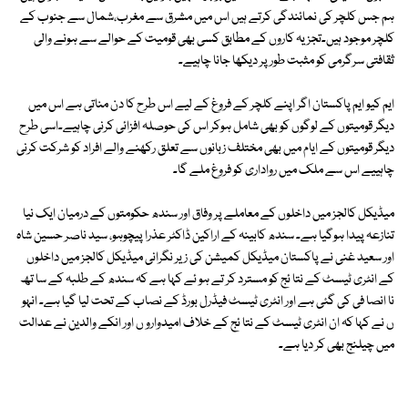
ہم جس کلچر کی نمائندگی کرتے ہیں اس میں مشرق سے مغرب،شمال سے جنوب کے
کلچر موجود ہیں۔تجزیہ کاروں کے مطابق کسی بھی قومیت کے حوالے سے ہونے والی
ثقافتی سرگرمی کو مثبت طورپر دیکھا جانا چاہیے۔
ایم کیو ایم پاکستان اگر اپنے کلچر کے فروغ کے لیے اس طرح کا دن مناتی ہے اس میں
دیگر قومیتوں کے لوگوں کو بھی شامل ہوکر اس کی حوصلہ افزائی کرنی چاہیے۔اسی طرح
دیگر قومیتوں کے ایام میں بھی مختلف زبانوں سے تعلق رکھنے والے افراد کو شرکت کرنی
چاہییے اس سے ملک میں رواداری کو فروغ ملے گا۔
میڈیکل کالجز میں داخلوں کے معاملے پر وفاق اور سندھ حکومتوں کے درمیان ایک نیا
تنازعہ پیدا ہوگیا ہے۔ سندھ کابینہ کے اراکین ڈاکٹر عذرا پیچوہو، سید ناصر حسین شاہ
اور سعید غنی نے پاکستان میڈیکل کمیشن کی زیر نگرانی میڈیکل کالجز میں داخلوں
کے انٹری ٹیسٹ کے نتا ئج کو مسترد کر تے ہو ئے کہا ہے کہ سندھ کے طلبہ کے سا تھ
نا انصا فی کی گئی ہے اور انٹری ٹیسٹ فیڈرل بورڈ کے نصاب کے تحت لیا گیا ہے۔ انہو
ں نے کہا کہ ان انٹری ٹیسٹ کے نتا ئج کے خلاف امیدوارو ں اور انکے والدین نے عدالت
میں چیلنج بھی کر دیا ہے۔