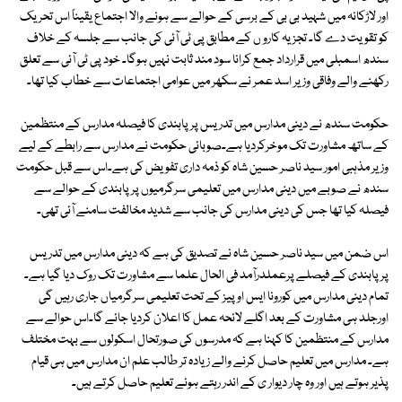
اور لاڑکانہ میں شہید بی بی کے برسی کے حوالے سے ہونے والا اجتماع یقیناً اس تحریک
کو تقویت دے گا۔ تجزیہ کارو ں کے مطابق پی ٹی آئی کی جانب سے جلسہ کے خلاف
سندھ اسمبلی میں قرارداد جمع کرانا سود مند ثابت نہیں ہوگا۔ خود پی ٹی آئی سے تعلق
رکھنے والے وفاقی وزیر اسد عمر نے سکھر میں عوامی اجتماعات سے خطاب کیا تھا۔
حکومت سندھ نے دینی مدارس میں تدریس پر پابندی کا فیصلہ مدارس کے منتظمین
کے ساتھ مشاورت تک موخرکردیا ہے۔صوبائی حکومت نے مدارس سے رابطے کے لیے
وزیر مذہبی امور سید ناصر حسین شاہ کو ذمہ داری تفویض کی ہے۔اس سے قبل حکومت
سندھ نے صوبے میں دینی مدارس میں تعلیمی سرگرمیوں پر پابندی کے حوالے سے
فیصلہ کیا تھا جس کی دینی مدارس کی جانب سے شدید مخالفت سامنے آئی تھی۔
اس ضمن میں سید ناصر حسین شاہ نے تصدیق کی ہے کہ دینی مدارس میں تدریس
پرپابندی کے فیصلے پرعملدرآمد فی الحال علما سے مشاورت تک روک دیا گیا ہے۔
تمام دینی مدارس میں کورونا ایس اوپیز کے تحت تعلیمی سرگرمیاں جاری رہیں گی
اورجلد ہی مشاورت کے بعد اگلے لائحہ عمل کا اعلان کردیا جائے گا۔اس حوالے سے
مدارس کے منتظمین کا کہنا ہے کہ مدرسوں کی صورتحال اسکولوں سے بہت مختلف
ہے۔ مدارس میں تعلیم حاصل کرنے والے زیادہ تر طالب علم ان مدارس میں ہی قیام
پذیر ہوتے ہیں اور وہ چار دیوار ی کے اندر رہتے ہوئے تعلیم حاصل کرتے ہیں۔