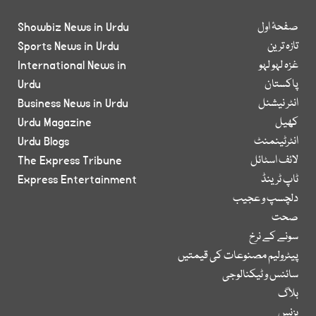
صفحۂ اول
Showbiz News in Urdu
تازہ ترین
Sports News in Urdu
غزہ لہو لہو
International News in
پاکستان
Urdu
انٹر نیشنل
Business News in Urdu
کھیل
Urdu Magazine
انٹرٹینمنٹ
Urdu Blogs
لائف اسٹائل
The Express Tribune
ٹاپ ٹرینڈ
Express Entertainment
دلچسپ و عجیب
صحت
سونے کے نرخ
پیٹرولیم مصنوعات کی قیمتیں
سائنس و ٹیکنالوجی
بلاگ
بزنس