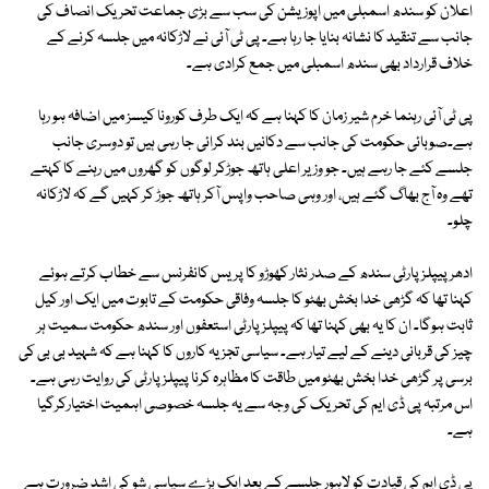
اعلان کو سندھ اسمبلی میں اپوزیشن کی سب سے بڑی جماعت تحریک انصاف کی
جانب سے تنقید کا نشانہ بنایا جا رہا ہے۔ پی ٹی آئی نے لاڑکانہ میں جلسہ کرنے کے
خلاف قرارداد بھی سندھ اسمبلی میں جمع کرادی ہے۔
پی ٹی آئی رہنما خرم شیر زمان کا کہنا ہے کہ ایک طرف کورونا کیسز میں اضافہ ہو رہا
ہے۔صوبائی حکومت کی جانب سے دکانیں بند کرائی جا رہی ہیں تو دوسری جانب
جلسے کئے جا رہے ہیں۔ جو وزیر اعلی ہاتھ جوڑکر لوگوں کو گھروں میں رہنے کا کہتے
تھے وہ آج بھاگ گئے ہیں، اور وہی صاحب واپس آکر ہاتھ جوڑ کر کہیں گے کہ لاڑکانہ
چلو۔
ادھر پیپلزپارٹی سندھ کے صدر نثار کھوڑو کا پریس کانفرنس سے خطاب کرتے ہوئے
کہنا تھا کہ گڑھی خدا بخش بھٹو کا جلسہ وفاقی حکومت کے تابوت میں ایک اور کیل
ثابت ہوگا۔ ان کا یہ بھی کہنا تھا کہ پیپلزپارٹی استعفوں اور سندھ حکومت سمیت ہر
چیز کی قربانی دینے کے لیے تیار ہے۔ سیاسی تجزیہ کاروں کا کہنا ہے کہ شہید بی بی کی
برسی پر گڑھی خدا بخش بھٹو میں طاقت کا مظاہرہ کرنا پیپلزپارٹی کی روایت رہی ہے۔
اس مرتبہ پی ڈی ایم کی تحریک کی وجہ سے یہ جلسہ خصوصی اہمیت اختیارکرگیا
ہے۔
پی ڈی ایم کی قیادت کو لاہور جلسے کے بعد ایک بڑے سیاسی شو کی اشد ضرورت ہے