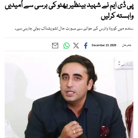
پی ڈی ایم نے شہید بینظیر بھٹو کی برسی سے اُمیدیں
وابستہ کرلیں
سندھ میں کورونا وائرس کے حوالے سے صورت حال تشویشناک ہوتی جارہی ہے۔
عامر خان
December 23, 2020