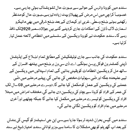
سندھ میں کورونا وائرس کے حوالے سے صورت حال تشویشناک ہوتی جارہی ہے۔
خصوصاً کراچی میں اس مرض کے پھیلاؤ بہت زیادہ تیز ہے۔صورت حال کو مدنظر
رکھتے ہوئے ضلع وسطی ، غربی اور کیماڑی کے بعد ضلع شرقی میں بھی مائیکرو
اسمارٹ لاک ڈاؤن کے احکامات جاری کردیئے گئے ہیں جو31دسمبر 2020تک نافذ
رہے گا۔ سندھ حکومت نے کورونا ویکسین کے سلسلے میں انتظامی لائحہ عمل تیار
کرلیا ہے۔
سندھ حکومت کی جانب سے جاری نوٹیفکیشن کے مطابق تمام اضلاع کے ایڈیشنل
ڈپٹی کمشنر ون فوکل پرسن ہونگے، اے ڈی سی ون ہر ضلع میں ہیلتھ افسران کے
ساتھ مل کر ویکسین انتظامات کو یقینی بنائیں گے، تمام اسپتالوں میں ویکسین کے
لیے علیحدہ جگہ اور طبی سہولیات مختص کی جائیں گی، پہلے مرحلے میں طبی
عملے کی ویکسین کے عمل کو مکمل کیا جائے گا، دوسرے مرحلے میں 60 سال تک
کی عمر کے افراد کو کرونا سے بچاو کی ویکسین دی جائے گی، مختلف امراض میں مبتلا
افراد کی ویکسین کو تیسرے مرحلے میں مکمل کیا جائے گا جبکہ چوتھے اور آخری
مرحلے میں عام افراد کو ویکسین لگائی جائے گی۔
سندھ میں گیس بحران شدید تر ہوتا جارہا ہے۔سی این جی اسٹیشنز کو گیس کی بندش
کے بعد اب گھریلو کو بھی مشکلات کا سامنا ہے۔وزیر توانائی سندھ امتیاز شیخ نے سند