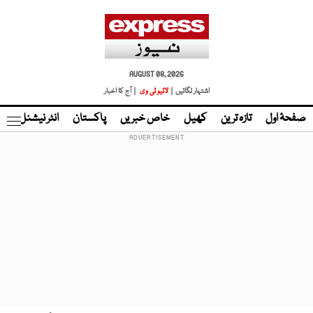
AUGUST 08, 2026
اشتہار لگائیں |
لائیو ٹی وی
| آج کا اخبار
صفحۂ اول
تازہ ترین
کھیل
خاص خبریں
پاکستان
انٹر نیشنل
ٹا