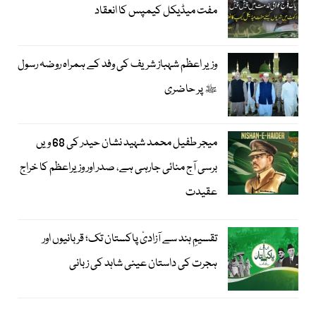
مفت میڈیکل کیمپس کا انعقاد
وزیر اعظم شہباز شریف کی وفد کے ہمراہ روضہ رسول
ﷺ پر حاضری
میجر طفیل محمد شہید نشان حیدر کی 68 ویں
برسی آج منائی جارہی ہے، صدر اور وزیراعظم کا خراج
عقیدت
تقسیمِ ہند سے آزادیٔ پاکستان تک؛ قربانیوں اور
ہجرت کی داستان عینی شاہد کی زبانی