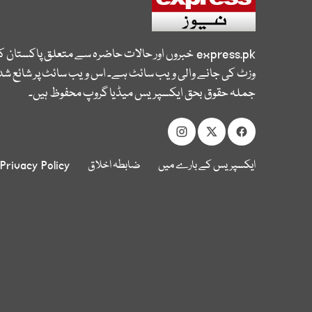
express.pk
خبروں اور حالات حاضرہ سے متعلق پاکستان 
وزٹ کی جانے والی ویب سائٹ ہے۔ اس ویب سائٹ پر شائع شدہ
جملہ حقوق بحق ایکسپریس میڈیا گروپ محفوظ ہیں۔
ایکسپریس کے بارے میں
ضابطہ اخلاق
Privacy Policy