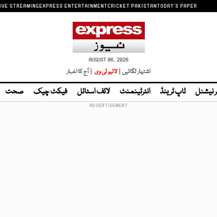
IVE STREAMING
EXPRESS ENTERTAINMENT
CRICKET PAKISTAN
TODAY'S PAPER
AUGUST 06, 2026
اشتہار لگائیں |
لائیو ٹی وی
| آج کا اخبار
ر نیشنل
ٹاپ ٹرینڈ
انٹرٹینمنٹ
لائف اسٹائل
فیکٹ چیک
صحت