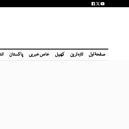
صفحۂ اول
تازہ ترین
کھیل
خاص خبریں
پاکستان
انٹ