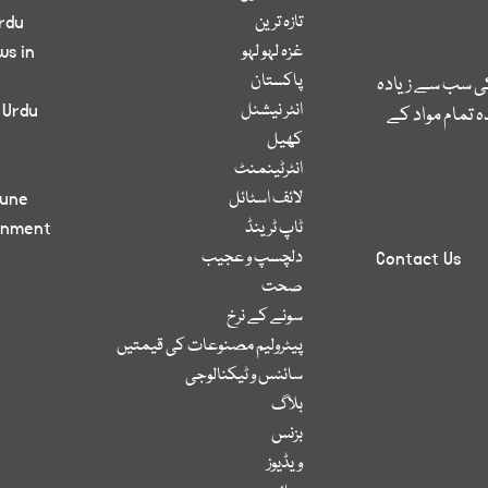
تازہ ترین
rdu
غزہ لہو لہو
ws in
پاکستان
کی سب سے زیادہ
انٹر نیشنل
 Urdu
 تمام مواد کے
کھیل
انٹرٹینمنٹ
لائف اسٹائل
bune
ٹاپ ٹرینڈ
inment
دلچسپ و عجیب
Contact Us
صحت
سونے کے نرخ
پیٹرولیم مصنوعات کی قیمتیں
سائنس و ٹیکنالوجی
بلاگ
بزنس
ویڈیوز