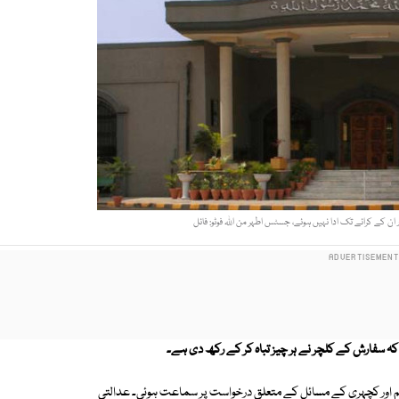
 ان کے کرائے تک ادا نہیں ہوئے، جسٹس اطہر من اللہ فوٹو: فائل
ہ سفارش کے کلچر نے ہر چیز تباہ کر کے رکھ دی ہے۔
رائم اور کچہری کے مسائل کے متعلق درخواست پر سماعت ہوئی۔ عدالتی