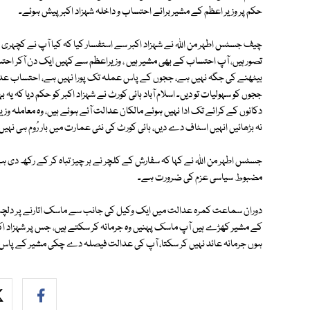
حکم پر وزیر اعظم کے مشیر برائے احتساب و داخلہ شہزاد اکبر پیش ہوئے۔
چیف جسٹس اطہر من اللہ نے شہزاد اکبر سے استفسار کیا کہ کیا آپ نے کچہری ج
تصور ہیں، آپ احتساب کے بھی مشیر ہیں ، وزیراعظم سے کہیں ایک دن آکر ا
بیٹھنے کی جگہ نہیں ہے، ججوں کے پاس عملہ تک پورا نہیں ہے، احتساب عدالت ک
ججوں کو سہولیات تو دیں۔ اسلام آباد ہائی کورٹ نے شہزاد اکبر کو حکم دیا کہ ی
دکانوں کے کرائے تک ادا نہیں ہوئے مالکان عدالت آئے ہوئے ہیں، وہ معاملہ و
نہ بڑھائیں انہیں اسٹاف دے دیں، ہائی کورٹ کی نئی عمارت میں بار رُوم ہی نہی
جسٹس اطہر من اللہ نے کہا کہ سفارش کے کلچر نے ہر چیز تباہ کر کے رکھ دی
مضبوط سیاسی عزم کی ضرورت ہے۔
دوران سماعت کمرہ عدالت میں ایک وکیل کی جانب سے ماسک اتارنے پر دلچس
کے مشیر کھڑے ہیں آپ ماسک پہنیں وہ جرمانہ کر سکتے ہیں، جس پر شہزاد اکب
ہوں جرمانہ عائد نہیں کر سکتا، آپ کی عدالت فیصلہ دے چکی مشیر کے پاس ای