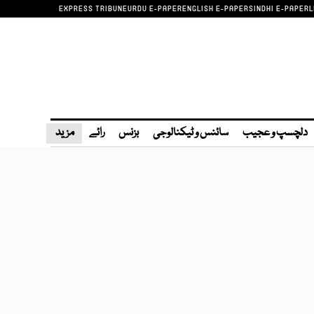
EXPRESS TRIBUNE
URDU E-PAPER
ENGLISH E-PAPER
SINDHI E-PAPER
L
دلچسپ و عجیب
سائنس و ٹیکنالوجی
بزنس
رائے
مزید