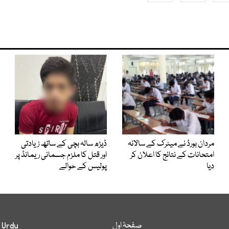
مردان بورڈ نے میٹرک کے سالانہ
ڈیڑھ سالہ بچی کے ساتھ زیادتی
امتحانات کے نتائج کا اعلان کر
اور قتل کا ملزم جسمانی ریمانڈ پر
دیا
پولیس کے حوالے
صفحۂ اول
 Urdu