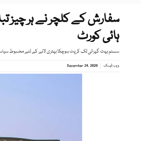
سفارش کے کلچر نے ہر چیز تبا
ہائی کورٹ
سسٹم بہت گہرائی تک کرپٹ ہوچکا بہتری لانے کے لئے مضبوط سیاسی
ویب ڈیسک
December 24, 2020