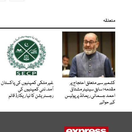
متعلقہ
کشمیر سے متعلق احتجاج پر
غیر ملکی کمپنیوں کی پاکستان
مقدمہ؛ سابق سینیٹر مشتاق
آمد، نئی کمپنیوں کی
احمد جسمانی ریمانڈ پر پولیس
رجسٹریشن کا نیا ریکارڈ قائم
کے حوالے