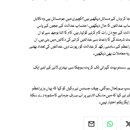
ا کر وہاں کے مسائل دیکھے ہیں ؟کچہری میں جو مسائل ہیں وہ ناقابل
حتساب عدالتوں کا حال دیکھیں، احتساب عدالت کے ججوں کے پاس
ے جج دن رات کام کرنے کو تیار ہیں، کام کا اتنا بوجھ ہے تو ان
ہ بہت شرمندگی کا باعث ہے عدالتیں کرائے کی دکانوں میں بنی ہیں، ان
زیراعظم کے سامنے رکھ کر عدالت کو رپورٹ دیں، عدالتوں کی تعداد بھلے
ں یہ معاملات بھی دیکھیں۔
 ہے، سسٹم بہت گہرائی تک کرپٹ ہوچکا ہے، بہتری لانے کے لئے ایک
پ صورتحال ہوگئی، چیف جسٹس نے وکیل کو کہا کہ یہاں وزیراعظم
ر نے کہا کہ میں ماسک اتارنے پر اب صرف جرمانے کا مشورہ دے سکتا
گزیکٹو اختیار نہیں۔