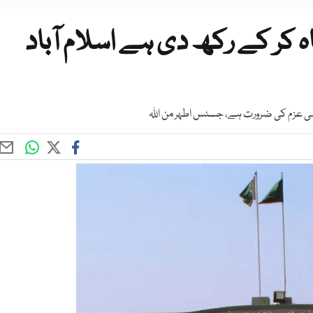
ہ کر کے رکھ دی ہے اسلام آباد
 عزم کی ضرورت ہے، جسٹس اطہر من اللہ