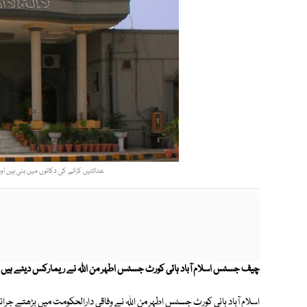
عدالتیں کرائے کی دکانوں میں بنی ہیں اور
چیف جسٹس اسلام آباد ہائی کورٹ جسٹس اطہر من اللہ نے ریمارکس دیئے ہیں ک
اسلام آباد ہائی کورٹ جسٹس اطہر من اللہ نے وفاقی دارالحکومت میں بڑھتے ج