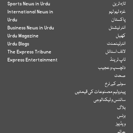
تازہ ترین
Sports News in Urdu
غزہ لہو لہو
International News in
پاکستان
Urdu
انٹر نیشنل
Business News in Urdu
کھیل
Urdu Magazine
انٹرٹینمنٹ
Urdu Blogs
لائف اسٹائل
The Express Tribune
ٹاپ ٹرینڈ
Express Entertainment
دلچسپ و عجیب
صحت
سونے کے نرخ
پیٹرولیم مصنوعات کی قیمتیں
سائنس و ٹیکنالوجی
بلاگ
بزنس
ویڈیوز
جرائم