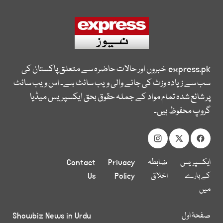
express.pk
خبروں اور حالات حاضرہ سے متعلق پاکستان کی
سب سے زیادہ وزٹ کی جانے والی ویب سائٹ ہے۔ اس ویب سائٹ
پر شائع شدہ تمام مواد کے جملہ حقوق بحق ایکسپریس میڈیا
گروپ محفوظ ہیں۔
ایکسپریس
ضابطہ
Privacy
Contact
کے بارے
اخلاق
Policy
Us
میں
صفحۂ اول
Showbiz News in Urdu