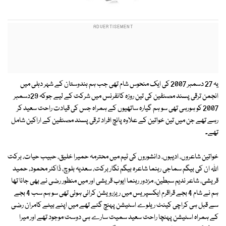
یہ 27 دسمبر 2007 کی ایک منحوس شام تھی جب ہم ہندوستان کے شہر دہلی میں
انجمن ترقی پسند مصنفین کی تین روزہ کانفرنس میں شرکت کے لیے جوکہ 29دسمبر
2007 کو ہورہی تھی سو ہم گیارہ ساتھیوں کے ہمراہ جس کی قیادت راحت سعید کر
رہے تھے جن میں تین خواتین کے علاوہ پانچ افراد ترقی پسند مصنفین کے اراکین شامل
تھے۔
خواتین شاعروں، ادیبوں، دانشوروں کی ٹیم میں محترمہ حمیرا خلیق، حبیب حیات، برکت
اللہ ان کی بیگم سماجی رہنما شاعرہ بیگم نگار برکت، سعدیہ بلوچ، ڈاکٹر محمود، حمید
قریشی، شاعر ندیم سبطین، مزدور رہنما ایوب قریشی اور میں منظور رضی نے بھی جانا تھا
ہم نے شام 4 بجے قراقرم ایکسپریس میں ریزرویشن کرائی ہوئی تھی سو ہم سب 4 بجے
سے قبل ہی کراچی کینٹ ریلوے اسٹیشن پہنچ گئے تھے میں اپنے بیٹے کامران رضی
کے ہمراہ اسٹیشن پہنچا راحت سعید سمیت سارے ہی دوست موجود تھے اور میرا