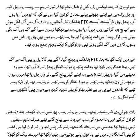
خیر نرسری کے بعد ٹیکسی رک گئی ٹریفک جام تھا ڈرائیور نے ہم سے پیسے وصول کیے
اور چل پڑا۔ میں نے اپنے چھوٹے بیٹے عدنان کو فون کیا اس نے کہا کہ ابو میں آ رہا ہوں
آپ پیدل چل کر آہستہ آہستہ FTC بلڈنگ تک آجائیں۔ ہر طرف آگ ہی آگ لگی ہوئی
ہے آپ بچ بچا کر آتے رہیں، میں آ رہا ہوں۔ ہم نے دیکھا نرسری سے آگے آگ ہی آگ لگی
ہوئی ہے، لوگ پیدل ہی فٹ پاتھ پر آ اور جا رہے تھے، سو میں بھی چل پڑا، کئی منی
بسوں، کاروں میں آگ لگی ہوئی تھی اور لوگوں کا ایک ہجوم جمع ہو رہا تھا۔
خیر میں ایک گھنٹہ بعد FTC بلڈنگ پر پہنچ گیا۔ آگے پھر کالا پل پر بھی آگ ہی آگ
تھی۔ بیٹا عدنان دور کھڑا تھا وہ فٹ پاتھ پر موٹرسائیکل پیدل لے کر آ رہا تھا۔ خیر وہ
مجھے مل گیا اور پھر رات 8 بجے ہم اپنے گھر پہنچ گئے۔ ٹی وی چل رہا تھا میری بیوی
اور بچے ٹی وی دیکھ رہے تھے اور میرا انتظار کر رہے تھے اور رو رہے تھے اور کہہ رہے
تھے کہ ظالموں نے بی بی بے نظیر بھٹو کو بھی شہید کردیا ہے میری بھی آنکھوں سے
آنسو نکل پڑے۔
رات بھر ٹی وی کے سامنے بیٹھے رہے اور روتے رہے۔ پھر میں نے دو گھنٹے بعد دوستوں
کو فون کرکے خیریت معلوم کی سب خیریت سے پہنچ گئے تھے صرف ندیم سبطین
نہیں پہنچا تھا بعد میں اس نے بتایا کہ مجھے ٹاور کے پاس لٹیروں نے لوٹ لیا اور رکشے
کو بھی آگ لگا دی۔ میں نے اپنا فون اپنے جوتے میں چھپا رکھا تھا میرے بیگ کو کھولا