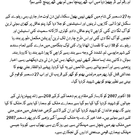
اور رقم لے کر چھوڑ دیا میں اب گھر پہنچا ہوں تم بھی گھر پہنچ گئے ہو؟
وہ 27 دسمبر کی شام میں کبھی نہیں بھول سکتا۔ تین دن لوٹ مار جاری رہی ریلوے کے
سگنل توڑ ڈالے، گاڑیوں، ٹرینوں اور اسٹیشنوں کو جلا دیا گیا، پنو عاقل پر کھڑی ہوئی ٹرین
کو آگ لگا دی گئی، کراچی تا پنو عاقل، دادو، کوٹری، لاڑکانہ سمیت کئی اسٹیشن اور
انجنوں کو آگ لگا دی گئی اور اس طرح چار دن تک ٹرین آپریشن مکمل طور پر بند رہا
ریلوے کو 10 ارب کا نقصان اٹھانا پڑا۔ کئی لوگ ہنگاموں میں مارے گئے تمام سندھ
کے شہر مایوسی، ٹم، تشدد کی وجہ سے بند رہے کراچی کا پورا شہر بند رہا کاروبار بند،
ہوٹل، دکانیں بند ایسا منظر کبھی نہیں دیکھا، بس تین دن ٹی وی دیکھتے رہے، اخبار
پڑھتے رہے اور آنسو بہاتے رہے، ظالموں نے یہ کیا کردیا، پہلے ذوالفقار علی بھٹو کا
عدالتی قتل کیا، پھر میر مرتضیٰ بھٹو کو گھر کے قریب تل اور اب 27 دسمبر کو قوم کی
بیٹی بے نظیر بھٹو کو بھی شہید کردیا گیا۔
18 اکتوبر 2007 کو کارساز کے مقام پر بم دھماکے کرکے 260سے زائد پیپلز پارٹی کے
جیالوں کو شہید کردیا گیا کیا ہو گیا ہے ہمارے ملک کو، ہمارا کیا بنے گا، ملک کا کیا
بنے گا۔ بھٹو خاندان کو شہید کردیا گیا اور ان کے لاشے گڑھی خدابخش میں منوں مٹی
تلے دبے ہوئے ہیں۔ خدا خیر کرے۔ یہ ملک کیسے آگے بڑھے گا۔اور پھر دسمبر 2007
میں ملک بھر میں ہلچل ہے، مہنگائی ہے، بے روزگاری ہے، بھوک ہے، کورونا جیسی
مہلک بیماری، قومی صنعتی اداروں کی نجکاری ہے۔