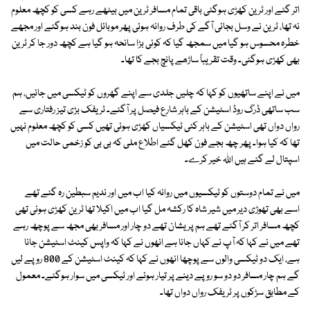
اتر گئے اور ٹرین کھڑی ہوگئی باقی تمام مسافر ٹرین میں بیٹھے رہے کسی کو کچھ معلوم
نہ تھا، ٹرین نے وسل بجائی آگے کی طرف روانہ ہوئی پھر موبائل فون بند ہوگئے اور مجھے
خطرہ محسوس ہو گیا میں سمجھ گیا کہ کوئی بڑا سانحہ ہو گیا ہے کچھ دور جا کر ٹرین
بھی کھڑی ہوگئی۔ وقت تقریباً ساڑھے پانچ بجے کا تھا۔
میں نے اپنے ساتھیوں کو کہا کہ چلیں جلدی سے اپنے گھروں کو ٹیکسی میں جائیں، ہم
سب ساتھی ڈرگ روڈ اسٹیشن کے باہر شارع فیصل پر آگئے۔ ٹریفک بڑی تیز رفتاری سے
رواں دواں تھی اسٹیشن کے باہر کئی ٹیکسیاں کھڑی ہوئی تھیں کسی کو کچھ معلوم نہیں
تھا کہ کیا ہوا۔ پھر چھ بجے فون کھل گئے اطلاع ملی کہ بی بی کو زخمی حالت میں
اسپتال لے گئے ہیں اللہ خیر کرے۔
میں نے تمام دوستوں کو ٹیکسیوں میں روانہ کیا اب میں اور ندیم سبطین رہ گئے تھے
اسے بھی تھوڑی دیر میں شیر شاہ کا رکشہ مل گیا اب میں اکیلا تھا ٹرین کھڑی ہوئی تھی
کچھ مسافر اتر کر آگئے تھے ہم پریشان تھے دو چار اور مسافر بھی مجھ سے پوچھ رہے
تھے میں نے کہا کہ آپ نے کہاں جانا ہے انھوں نے کہا کہ واپس کینٹ اسٹیشن جانا
ہے، ایک دو ٹیکسی والوں سے پوچھا انھوں نے کہا کہ کینٹ اسٹیشن کے 800 روپے لیں
گے ہم چار مسافر دو دو سو روپے دینے پر تیار ہوئے اور ٹیکسی میں سوار ہوگئے۔ معمول
کے مطابق سڑکوں پر ٹریفک رواں دواں تھا۔