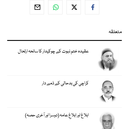
متعلقہ
عقیدہ ختم نبوت کے چوکیدار کا سانحہ ارتحال
کراچی کی بدحالی کے ذمے دار
ابلاغ اور ابلاغِ عامہ (دوسرا اور آخری حصہ)