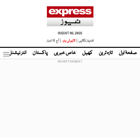
AUGUST 06, 2026
اشتہار لگائیں |
لائیو ٹی وی
| آج کا اخبار
صفحۂ اول
تازہ ترین
کھیل
خاص خبریں
پاکستان
انٹر نیشنل
ٹا