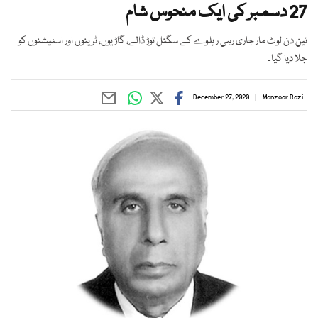
27 دسمبر کی ایک منحوس شام
تین دن لوٹ مار جاری رہی ریلوے کے سگنل توڑ ڈالے، گاڑیوں، ٹرینوں اور اسٹیشنوں کو
جلا دیا گیا۔
December 27, 2020
Manzoor Razi