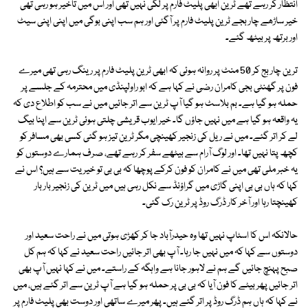
انتظار کر رہے تھے ٹرین ابھی پلیٹ فارم پر لگی نہیں تھی اور اس میں تاخیر ہو رہی تھی
خیر ساڑھے چار بجے ٹرین پلیٹ فارم پر آگئی اور ہم سب اپنی بوگی میں اپنی اپنی سیٹ
اور برتھ پر بیٹھ گئے۔
ترین چار بج کر 50 منٹ پر روانہ ہوئی کہ ابھی ٹرین پلیٹ فارم پر رینگ رہی تھی میرے
فون پر گھنٹی بجی کامران رضی نے کہا ہے کہ ابو راولپنڈی میں محترمہ کے جلسے پر
حملہ ہو گیا ہے۔ بم بلاسٹ ہو گیا آپ ٹرین سے اتر جائیں میں نے سب کو اطلاع دی کہ
یہ واقعہ ہو گیا ہے میں نہیں جاؤں گا۔ خیر ایوب قریشی چلتی ہوئی ٹرین سے اپنا بیگ
لے کر اتر گئے۔ میں نے ریل کی زنجیر کھینچی مگر ٹرین تیز ہو گئی کسی بھی مسافر کو
کچھ پتا نہیں تھا۔ اور لوگ آرام سے بیٹھے سفر کر رہے تھے، صرف ہمارے دوستوں کو
یہ خبر ملی تھی میں نے کامران کو فون کرکے پوچھا کہ بی بی تو خیریت سے ہیں؟ اس نے
کہا کہ ہاں بی بی اپنی گاڑی میں گراؤنڈ سے نکل رہی ہیں میں ٹرین کی زنجیر بار بار
کھینچتا رہا اور آخر کار ڈرگ روڈ پر ٹرین رک گئی۔
حالانکہ اس کا اسٹاپ نہیں تھا وہ حیدرآباد جا کر کھڑی ہوتی میں نے راحت سعید اور
دوستوں سے کہا کہ میں نہیں جا رہا۔ آپ بھی اتر جائیں راحت سعید نے کہا کہ ہم کل
صبح پہنچ جائیں گے ہم نے لاہور جانا ہے واہگہ کے راستے۔ میں نے کہا نہیں آپ بھی
اتر جائیں پھر بیٹے کا فون آیا کہ بی بی پر حملہ ہو گیا ہے آپ ٹرین سے اتر گئے ہیں، میں
نے کہا کہ ہاں ہم ڈرگ روڈ پر اتر گئے ہیں۔ پھر میرے ساتھی اور دوست بھی پلیٹ فارم پر