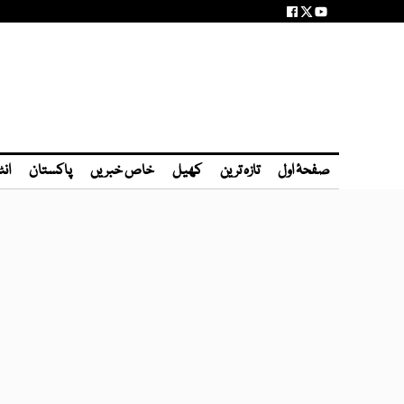
صفحۂ اول
تازہ ترین
کھیل
خاص خبریں
پاکستان
انٹ