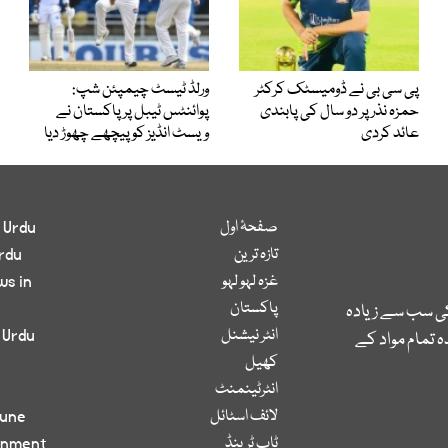
پی سی بی نے ڈومیسٹک کرکٹر
ورلڈ ٹیسٹ چیمپئن شپ:
حمزہ نذر پر دو سال کی پابندی
پوائنٹس ٹیبل پر پاکستان نے
عائد کردی
ویسٹ انڈیز کو پیچھے چھوڑ دیا
صفحۂ اول
 Urdu
تازہ ترین
rdu
غزہ لہو لہو
ws in
پاکستان
کی سب سے زیادہ
انٹر نیشنل
 Urdu
 تمام مواد کے
کھیل
انٹرٹینمنٹ
لائف اسٹائل
bune
ٹاپ ٹرینڈ
inment