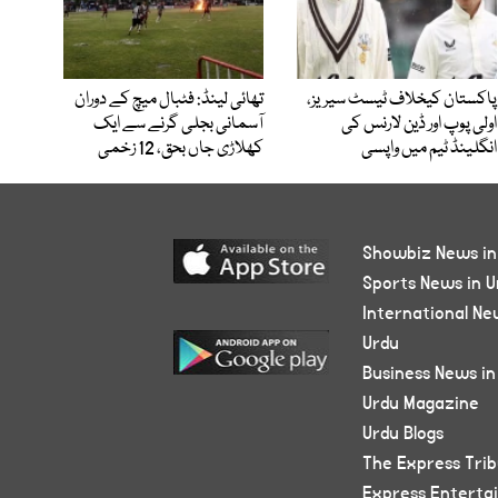
پاکستان کیخلاف ٹیسٹ سیریز،
تھائی لینڈ: فٹبال میچ کے دوران
اولی پوپ اور ڈین لارنس کی
آسمانی بجلی گرنے سے ایک
انگلینڈ ٹیم میں واپسی
کھلاڑی جاں بحق، 12 زخمی
Showbiz News in
Sports News in U
International Ne
Urdu
Business News in
Urdu Magazine
Urdu Blogs
The Express Tri
Express Enterta