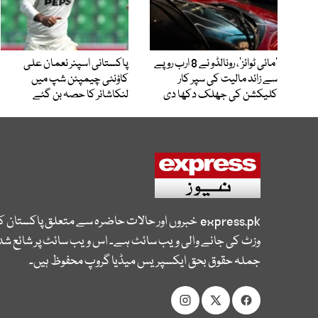
’مائی ٹوائز‘، رونالڈو نے 8 ارب روپے
پاکستانی اسپنر نعمان علی
سے زائد مالیت کی سپر کار
کاؤنٹی چیمپئن شپ میں
کلیکشن کی جھلک دکھا دی
لنکاشائر کا حصہ بن گئے
express.pk
خبروں اور حالات حاضرہ سے متعلق پاکستان 
وزٹ کی جانے والی ویب سائٹ ہے۔ اس ویب سائٹ پر شائع شدہ
جملہ حقوق بحق ایکسپریس میڈیا گروپ محفوظ ہیں۔