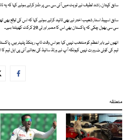
سابق کپتان راشد لطیف نے ٹویٹ میں آئی سی سی پر طنز کرتے ہوئے کہا کہ یہ ٹائپنگ کی غلطی ہے وہ آئ
سابق اسپیڈ اسٹار شعیب اختر نے بھی تائید کرتے ہوئے کہا کہ اس کی توقع بھی ت
سی سی بھول چکی کہ پاکستان بھی اس کا ممبر اور ٹی 20 کرکٹ کھیلتا ہے۔
ٹیم کی کوئی ضرورت نہیں کیونکہ آپ نے ورلڈ سائیڈ کی بجائے آئی پی ایل ٹیم کا 
متعلقہ