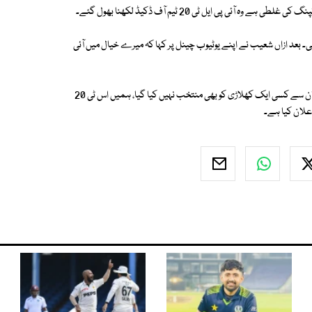
ی پی ایل ٹی 20 ٹیم آف ڈکیڈ لکھنا بھول گئے۔
ھی۔ بعد ازاں شعیب نے اپنے یوٹیوب چینل پر کہا کہ میرے خیال میں آئی
انھوں نے بابر اعظم کو منتخب نہیں کیا جو اس وقت ٹاپ رینکڈ پلیئر ہیں، پاکستان سے کسی ایک کھلاڑی کو بھی منتخب نہیں کیا گیا، ہمیں اس ٹی 20
اعلان کیا ہے۔