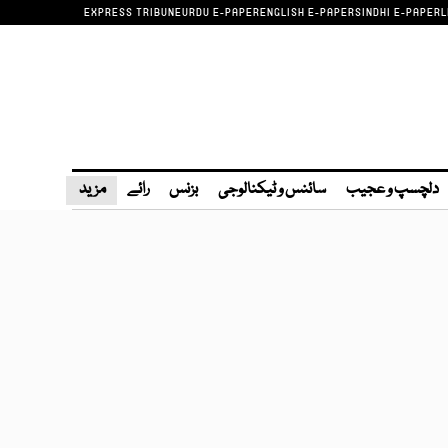
EXPRESS TRIBUNE
URDU E-PAPER
ENGLISH E-PAPER
SINDHI E-PAPER
L
دلچسپ و عجیب
سائنس و ٹیکنالوجی
بزنس
رائے
مزید