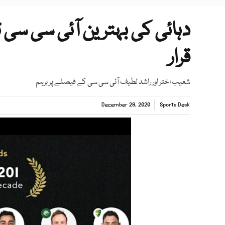
دہائی کی بہترین آئی سی سی ٹی
قرار
شعیب اختر اور راشد لطیف آئی سی سی کے فیصلے پر برہم
December 28, 2020
Sports Desk