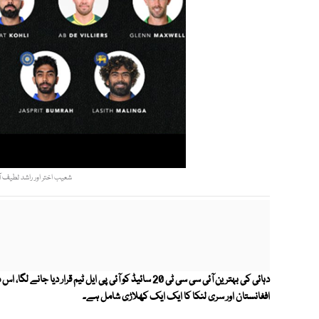
شعیب اختر اور راشد لطیف آ
افغانستان اور سری لنکا کا ایک ایک کھلاڑی شامل ہے۔