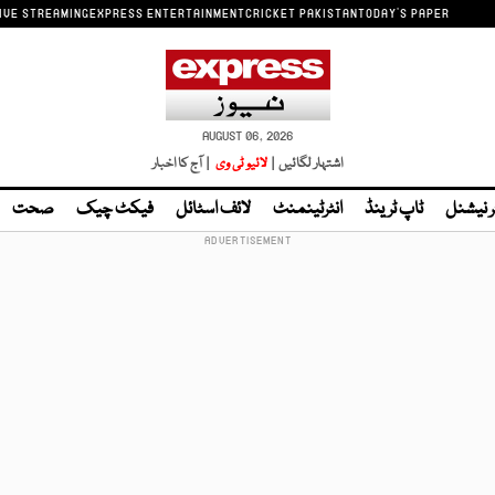
IVE STREAMING
EXPRESS ENTERTAINMENT
CRICKET PAKISTAN
TODAY'S PAPER
AUGUST 06, 2026
اشتہار لگائیں |
لائیو ٹی وی
| آج کا اخبار
ر نیشنل
ٹاپ ٹرینڈ
انٹرٹینمنٹ
لائف اسٹائل
فیکٹ چیک
صحت