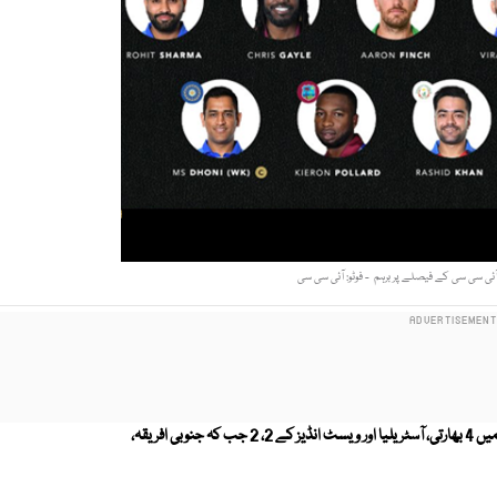
ئی سی سی کے فیصلے پر برہم - فوٹو: آئی سی سی
دہائی کی بہترین آئی سی سی ٹی 20 سائیڈ کو آئی پی ایل ٹیم قرار دیا جانے لگا، اس میں 4 بھارتی، آسٹریلیا اور ویسٹ انڈیز کے 2، 2 جب کہ جنوبی افریقہ،