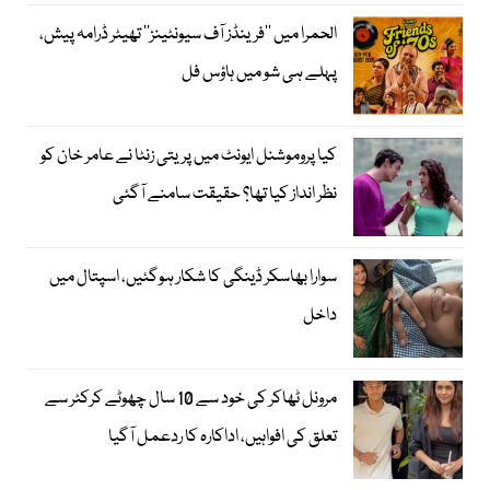
الحمرا میں ’’فرینڈز آف سیونٹینز‘‘ تھیٹر ڈرامہ پیش،
پہلے ہی شو میں ہاؤس فل
کیا پروموشنل ایونٹ میں پریتی زنٹا نے عامر خان کو
نظر انداز کیا تھا؟ حقیقت سامنے آگئی
سوارا بھاسکر ڈینگی کا شکار ہوگئیں، اسپتال میں
داخل
مرونل ٹھاکر کی خود سے 10 سال چھوٹے کرکٹر سے
تعلق کی افواہیں، اداکارہ کا ردعمل آگیا