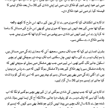
میں نے خود اپنے شوہر کو طلاق دی، میں نے اپنی شادی کے 36 سال بعد طلاق لینے کا
فیصلہ کیا، اور میں نے خود طلاق دی۔
اداکارہ نے انکشاف کیا کہ میری میرے ابا کی بہن کے ساتھ اس طرح کا کچھ واقعہ
ہوگیا تھا جس کے بعد انہوں نے سوچا کہ میری بیٹی کو بھی اس طرح کے مسائل کا سامنا
نہ کرنا پڑے اس لیے انہوں نے شادی سے پہلے ہی ایسا کردیا تھا کہ میری بیٹی جب
چاہے طلاق دے سکتی ہے۔
بشریٰ انصاری نے کہا کہ جب تک ہمیں سمجھ آئی کہ ہماری زندگی میں مسائل ہیں،
یا ہم ایک دوسرے کے ساتھ نہیں چل سکتے، تب تک بہت دیر ہوچکی تھی اور بچے
اسکول جانے لگ گئے تھے، اس لیے میں جب بھی مشکل میں ہوتی تو سوچتی تھی کہ
یہ وقت مشکل ہے یا پھر طلاق کے بعد والا مشکل ہوگا کیوں کہ میرے پاس دو بیٹیاں
ہیں، اور اگلی زندگی میں بھی یہی مسائل رہے تو، بہتر یہی ہے کہ اسی زندگی کو برداشت
کیا جائے اور ایسے ہم نے 36 سال گزار لیے۔
اداکارہ نے کہا کہ جب بیٹیوں کی شادی ہوگئی اور ان کے بھی بچے ہوگئے تو لگا کہ اب
وقت آگیا ہے کہ ایک دوسرے کو ریلیف دیا جائے، حالانکہ آج کل ایسا نہیں ہوتا، شادی
شدہ جوڑے 6،5 سال تک بچے ہی پیدا نہیں کرتے جو غلط بھی ہے کیوں کہ ایسے تو