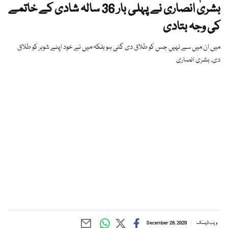
بشریٰ انصاری نے پہلی بار 36 سالہ شادی کے خاتمے
کی وجہ بتادی
میں ان میں سے نہیں جس کو طلاق دی گئی ہو بلکہ میں نے خود اپنے شوہر کو طلاق
دی، بشریٰ انصاری
ویب ڈیسک
December 28, 2020