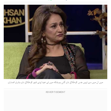
میں ان میں سے نہیں جس کو طلاق دی گئی ہو بلکہ میں نے خود اپنے شوہر کو طلاق دی، بشریٰ انصاری