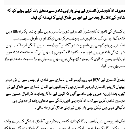
معروف اداکارہ بشریٰ انصاری نے پہلی بار اپنی شادی سے متعلق بات کرتے ہوئے کہا کہ
شادی کے 36 سال بعد میں نے خود ہی طلاق لینے کا فیصلہ کیا تھا۔
پاکستان کی نامور اداکارہ بشریٰ انصار نے شوبز انڈسٹری میں بطور چائلڈ ایکٹر 1950 میں
قدم رکھا اور اس کے بعد انہوں نے پیچھے مڑکر نہیں دیکھا اور وہ طویل عرصے سے
انڈسٹری پر راج کررہی ہیں تاہم پپٹ شو ''کلیاں'' اور ڈرامہ سیریل ''آنگن ٹیڑھا'' نے انہیں
شہرت کی بلندیوں پر پہنچایا جب کہ وہ فلم ''جوانی پھر نہیں آنی'' سمیت متعدد فلموں
اور ڈراموں میں اداکاری کے جوہر دکھاچکی ہیں، انہیں صدارتی ایوارڈ سمیت متعدد ایوارڈز
سے بھی نوازا گیا۔
بشریٰ انصاری نے 1978 میں پروڈیوسر اقبال انصاری سے شادی کی جس سے ان کی دو دو
بیٹیاں ناریمن انصاری اور میرا انصاری ہیں تاہم انہوں نے اقبال انصاری سے طلاق لے لی
تھی۔ بعد ازاں یہ خبریں بھی سامنے آئیں کہ انہوں نے اداکار وہدایت کار اقبال حسین سے
دوسری شادی کرلی ہے تاہم اداکارہ اپنی نجی زندگی سے متعلق زیادہ تر خاموش ہی
دکھائی دیتی ہیں لیکن پہلی بار انہوں نے اپنی طلاق کی وجہ بتائی۔
ایک انٹریو میں بشریٰ انصاری کا کہنا تھا کہ میری نظر میں ''طلاق''زندگی کے برے وقت
سے نکلنے کا ایک حل تو ہے لیکن میں ان میں سے نہیں جس کو طلاق دی گئی ہو بلکہ