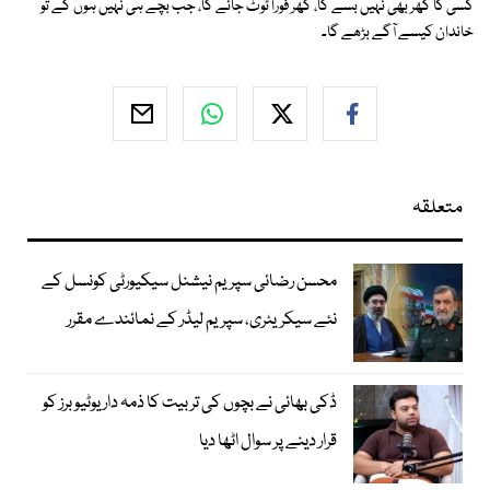
کسی کا گھر بھی نہیں بسے گا، گھر فوراً ٹوٹ جائے گا، جب بچے ہی نہیں ہوں گے تو
خاندان کیسے آگے بڑھے گا۔
متعلقہ
محسن رضائی سپریم نیشنل سیکیورٹی کونسل کے
نئے سیکریٹری، سپریم لیڈر کے نمائندے مقرر
ڈکی بھائی نے بچوں کی تربیت کا ذمہ دار یوٹیوبرز کو
قرار دینے پر سوال اٹھا دیا