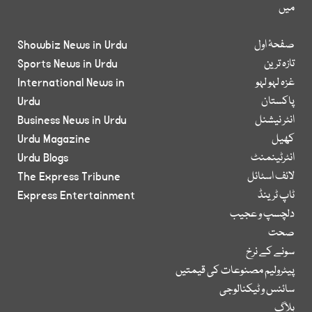
میں
صفحۂ اول
Showbiz News in Urdu
تازہ ترین
Sports News in Urdu
غزہ لہو لہو
International News in
پاکستان
Urdu
انٹر نیشنل
Business News in Urdu
کھیل
Urdu Magazine
انٹرٹینمنٹ
Urdu Blogs
لائف اسٹائل
The Express Tribune
ٹاپ ٹرینڈ
Express Entertainment
دلچسپ و عجیب
صحت
سونے کے نرخ
پیٹرولیم مصنوعات کی قیمتیں
سائنس و ٹیکنالوجی
بلاگ