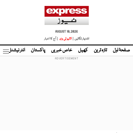
AUGUST 10, 2026
اشتہار لگائیں |
لائیو ٹی وی
| آج کا اخبار
صفحۂ اول
تازہ ترین
کھیل
خاص خبریں
پاکستان
انٹر نیشنل
ٹا