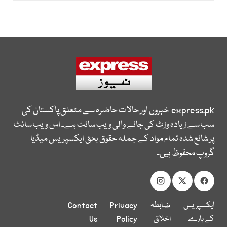
express.pk
خبروں اور حالات حاضرہ سے متعلق پاکستان کی
سب سے زیادہ وزٹ کی جانے والی ویب سائٹ ہے۔ اس ویب سائٹ
پر شائع شدہ تمام مواد کے جملہ حقوق بحق ایکسپریس میڈیا
گروپ محفوظ ہیں۔
ایکسپریس
ضابطہ
Privacy
Contact
کے بارے
اخلاق
Policy
Us