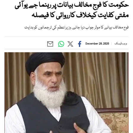
حکومت کا فوج مخالف بیانات پر رہنما جے یو آئی
مفتی کفایت کیخلاف کارروائی کا فیصلہ
فوج مخالف بیانے کا موثر جواب دیا جائے، وزیراعظم کی ترجمانوں کو ہدایت
ویب ڈیسک
December 28, 2020