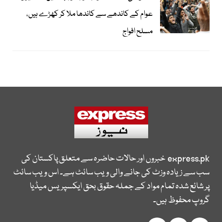
عوام کے کاندھے سے کاندھا ملا کر کھڑے ہیں،
مسلح افواج
express.pk
خبروں اور حالات حاضرہ سے متعلق پاکستان کی
سب سے زیادہ وزٹ کی جانے والی ویب سائٹ ہے۔ اس ویب سائٹ
پر شائع شدہ تمام مواد کے جملہ حقوق بحق ایکسپریس میڈیا
گروپ محفوظ ہیں۔