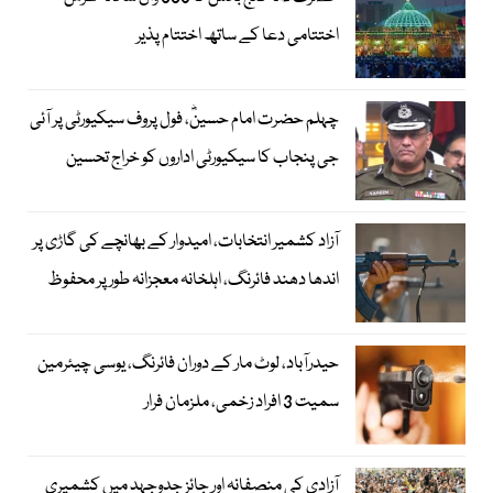
اختتامی دعا کے ساتھ اختتام پذیر
چہلم حضرت امام حسینؓ، فول پروف سیکیورٹی پر آئی
جی پنجاب کا سیکیورٹی اداروں کو خراج تحسین
آزاد کشمیر انتخابات، امیدوار کے بھانچے کی گاڑی پر
اندھا دھند فائرنگ، اہلخانہ معجزانہ طور پر محفوظ
حیدرآباد، لوٹ مار کے دوران فائرنگ، یوسی چیئرمین
سمیت 3 افراد زخمی، ملزمان فرار
آزادی کی منصفانہ اور جائز جدوجہد میں کشمیری