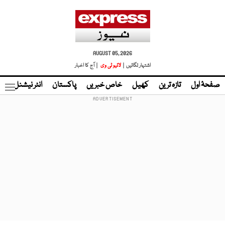
AUGUST 05, 2026
اشتہار لگائیں |
لائیو ٹی وی
| آج کا اخبار
صفحۂ اول
تازہ ترین
کھیل
خاص خبریں
پاکستان
انٹر نیشنل
ٹا