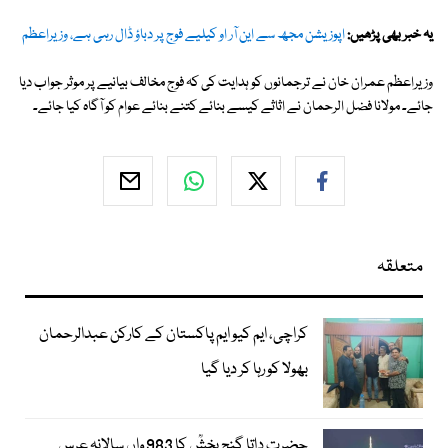
یہ خبر بھی پڑھیں:
اپوزیشن مجھ سے این آر او کیلیے فوج پر دباؤ ڈال رہی ہے، وزیراعظم
وزیراعظم عمران خان نے ترجمانوں کو ہدایت کی کہ فوج مخالف بیانیے پر موثر جواب دیا
جائے۔ مولانا فضل الرحمان نے اثاثے کیسے بنائے کتنے بنائے عوام کو آگاہ کیا جائے۔
متعلقہ
کراچی، ایم کیو ایم پاکستان کے کارکن عبدالرحمان
بھولا کو رہا کر دیا گیا
حضرت داتا گنج بخشؒ کا 983 واں سالانہ عرس