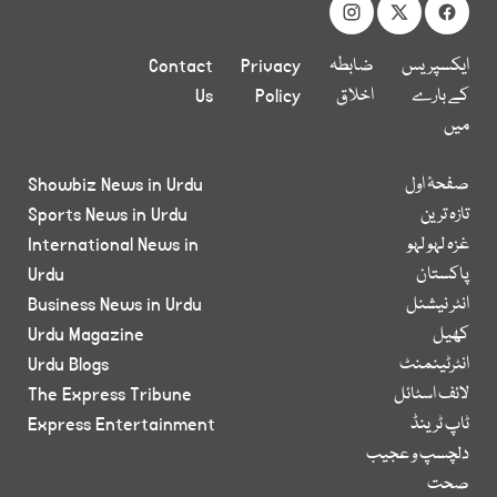
ایکسپریس
ضابطہ
Privacy
Contact
کے بارے
اخلاق
Policy
Us
میں
صفحۂ اول
Showbiz News in Urdu
تازہ ترین
Sports News in Urdu
غزہ لہو لہو
International News in
پاکستان
Urdu
انٹر نیشنل
Business News in Urdu
کھیل
Urdu Magazine
انٹرٹینمنٹ
Urdu Blogs
لائف اسٹائل
The Express Tribune
ٹاپ ٹرینڈ
Express Entertainment
دلچسپ و عجیب
صحت