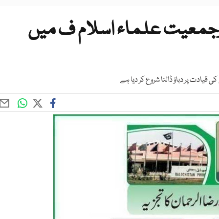
ورجمعیت علماء اسلام ف میں
 قیادت پر دباؤ ڈالنا شروع کر دیا ہے