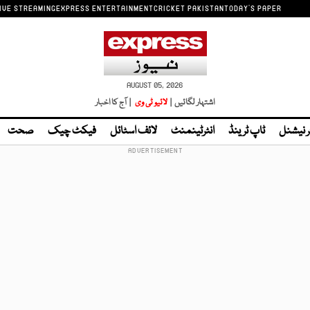
IVE STREAMING
EXPRESS ENTERTAINMENT
CRICKET PAKISTAN
TODAY'S PAPER
AUGUST 05, 2026
اشتہار لگائیں |
لائیو ٹی وی
| آج کا اخبار
ر نیشنل
ٹاپ ٹرینڈ
انٹرٹینمنٹ
لائف اسٹائل
فیکٹ چیک
صحت