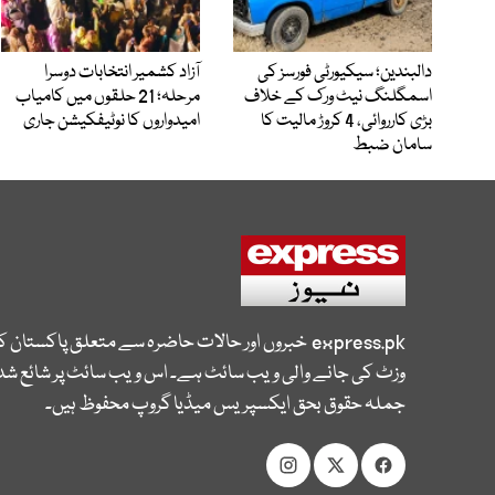
دالبندین؛ سیکیورٹی فورسز کی
آزاد کشمیر انتخابات دوسرا
اسمگلنگ نیٹ ورک کے خلاف
مرحلہ؛ 21 حلقوں میں کامیاب
بڑی کارروائی، 4 کروڑ مالیت کا
امیدواروں کا نوٹیفکیشن جاری
سامان ضبط
express.pk
خبروں اور حالات حاضرہ سے متعلق پاکستان 
وزٹ کی جانے والی ویب سائٹ ہے۔ اس ویب سائٹ پر شائع شدہ
جملہ حقوق بحق ایکسپریس میڈیا گروپ محفوظ ہیں۔