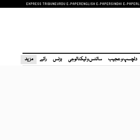
EXPRESS TRIBUNE
URDU E-PAPER
ENGLISH E-PAPER
SINDHI E-PAPER
L
دلچسپ و عجیب
سائنس و ٹیکنالوجی
بزنس
رائے
مزید