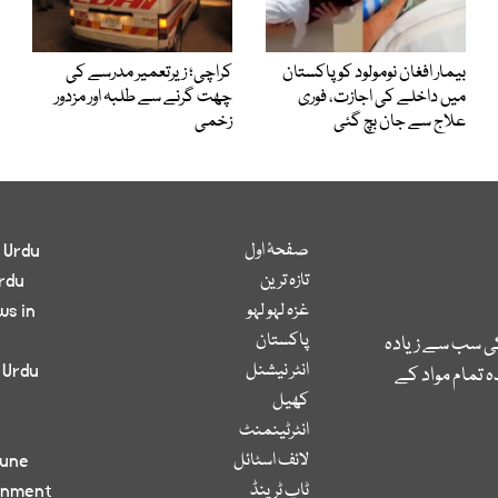
بیمار افغان نومولود کو پاکستان
کراچی؛ زیرتعمیر مدرسے کی
میں داخلے کی اجازت، فوری
چھت گرنے سے طلبہ اور مزدور
علاج سے جان بچ گئی
زخمی
صفحۂ اول
 Urdu
تازہ ترین
rdu
غزہ لہو لہو
ws in
پاکستان
کی سب سے زیادہ
انٹر نیشنل
 Urdu
 تمام مواد کے
کھیل
انٹرٹینمنٹ
لائف اسٹائل
bune
ٹاپ ٹرینڈ
inment