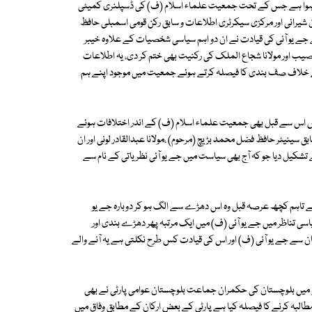
ی ہوا ہے جس کے تحت جمعیت علماء اسلام (ف) کی ڈسپلنری کمیٹی
ن شیرانی اور مرکزی سیکرٹری اطلاعات و سابق رکن قومی اسمبلی حافظ
ے یو آئی کی قیادت نے ان دو اہم سیاسی شخصیات کے علاوہ خیبر
 نصیب اور مولانا شجاع الملک کی رکنیت بھی ختم کر دی، یہ اطلاعات
 کے خلاف صف بندی کا فیصلہ کرتے ہوئے جمعیت میں موجود اپنے ہم
ں اس سے قبل بھی جمعیت علماء اسلام (ف) کے اندر اختلافات ہوئے
نیٹر حافظ فضل محمد بڑیچ (مرحوم) ،مولانا عبدالقادر لونی اور ان
تشکیل دیا جو کہ آج بھی سیاست میں جے یو آئی نظریاتی کے نام سے
اہم کچھ عرصہ قبل وہ اس دھڑے سے الگ ہو کر دوبارہ جے یو
تناظر میں جے یو آئی (ف) میں ایک مرتبہ پھر دھڑے بندی اور
ن سے جے یو آئی (ف) اور اس کی قیادت کس طرح نکلتی ہے یہ آنے والے
ؤ میں بلوچستان کی حکمران جماعت بلوچستان عوامی پارٹی نے بھی
البہ کرنے کا فیصلہ کیا ہے پارٹی کے بعض ارکان کے مطابق وفاق میں