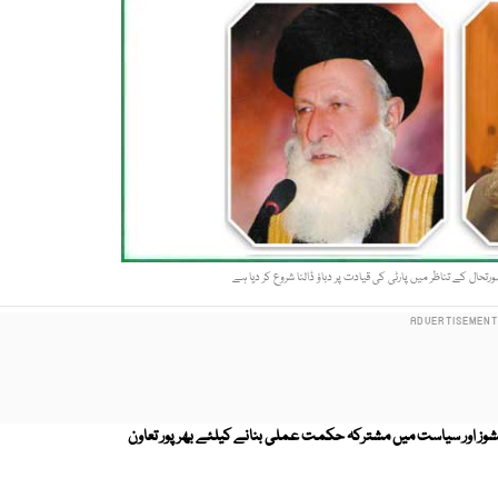
حال کے تناظر میں پارٹی کی قیادت پر دباؤ ڈالنا شروع کر دیا ہے
ز اور سیاست میں مشترکہ حکمت عملی بنانے کیلئے بھرپور تعاون