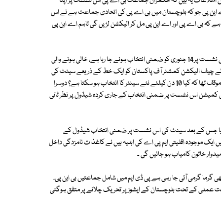
ض اطلاعات یہ ہیں کہ حکمران جماعت بی اے پی اس نشست پر اپنا
اے این پی جو کہ بلوچستان میں بی اے پی کی اتحادی جماعت ہے نے اس
ے کہ بی اے پی اور اے این پی مل کر الیکشن لڑیں گی تاہم اے این پی
(ن) لیگ کی سینیٹر کلثوم پروین کے انتقال کے باعث خالی ہونے والی سینٹ کی نشست پر14 جنوری کو ضمنی انتخاب ہونے جا رہا ہے، خالی ہونے والی
 نے چیف الیکشن کمشنر آف پاکستان کو ایک خط کے ذریعے سینٹ کی
اس نشست پر ضمنی الیکشن روکنے کی درخواست بھی کی تھی جس میں اُن کا موقف تھا کہ کیا 10 دن کیلئے نئے سینٹر کا انتخاب ہو سکتا ہے؟ دوسرا
لیکشن کمیشن اس نشست پر ضمنی انتخاب کے جاری کردہ شیڈول پر نظر ثانی
 دیا جس کے بعد سینٹ کی اس نشست پر ضمنی انتخاب شیڈول کے
ایک موجودہ اقلیتی ایم پی اے کی اہلیہ ہیں نے کاغذات نامزدگی داخل
یدوار خاتون کامیاب ہو جائیں گی ۔
رما گرمی آتی جا رہی ہے پی ڈی ایم میں شامل جماعتیں بی این پی،
حکمت عملی کے تحت بلوچستان کے ایشوز پر تحریک چلانے پر متفق ہوگئی