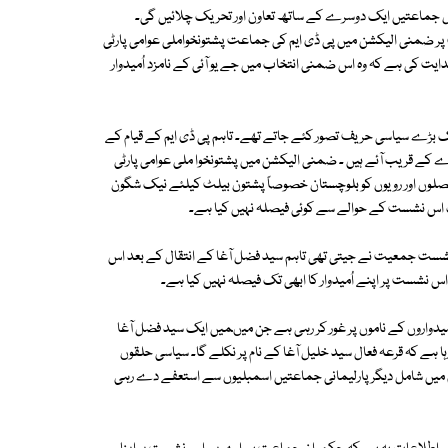
امل جماعتیں ایک دوسرے کے ساتھ تعاون اور تحریک چلائیں گی۔
ر ضمنی الیکشن میں پی ڈی ایم کی جماعت پشتونخواملی عوامی پارٹی
کو ہدایت کی ہے کہ وہ اس ضمنی انتخاب میں جے یو آئی کے نامزد اُمیدوار
یک بڑے سیاسی حریف تصور کئے جاتے تھے۔ تاہم پی ڈی ایم کے قیام کے
ے کے قریب آئے ہیں ۔ ضمنی الیکشن میں پشتونخوا ملی عوامی پارٹی
صلوں اور رویوں کو بلوچستان خصوصاً پشتون بیلٹ کیلئے نیک شگون
 تک اس نشست کے حوالے سے کوئی فیصلہ نہیں کیا ہے۔
201ء کے جنرل الیکشن میں پی بی20 پشین کی یہ نشست جمعیت نے جیتی تھی تاہم سید فضل آغا کے انتقال کے بعد اس
 نشست پر اپنے اُمیدوار کا ابھی تک فیصلہ نہیں کیا ہے۔
دواروں کے ناموں پر غور کر رہی ہے جن میںمیں ایک سید فضل آغا
رہا ہے کہ قرعہ فعال سید خلیل آغا کے نام پر نکلے گا۔ سیاسی حلقوں
م میں شامل دیگر پارلیمانی جماعتیں اسمبلیوں سے استعفے دے رہی