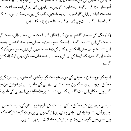
صوبائی اسمبلی کی اس نشست پر زبردست معرکہ آرائی کی توقع ہے کیونکہ بع
اُمیدوار نامزد کرنے کیلئے مشاورت کر رہی ہے اور پی ڈی ایم کی اہم جماعت 
نشست کیلئے پارٹی کارکنوں سے درخواستیں طلب کی ہیں اور امکان اس بات کا ہ
کے فیصلے کے اثرات پی ڈی ایم کے مستقبل پر پڑ سکتے ہیں ۔
سینٹ کی اس نشست کیلئے اسپیکر بلوچستان اسمبلی میر عبدالقدوس بزنجو
نقطہ اُن کا یہ تھا کہ کرونا کی لہر کی وجہ سے یہ انتخاب ممکن نہیں لہٰذا ا
کرے۔
اسپیکر بلوچستان اسمبلی کی اس درخواست کو الیکشن کمیشن نے مسترد کر
مطابق ہو رہا ہے اور حکمران جماعت بی اے پی کی جانب سے دو خواتین جن میں 
کئے ہیں امکان اس بات کا ہے کہ اس نشست پر بلا مقابلہ بی اے پی کی نامزد اُم
سیاسی مبصرین کے مطابق ملکی سیاست کی طرح بلوچستان کی سیاست میں بھی گ
جے یو آئی، پشتونخواملی عوامی پارٹی، (ن) لیگ، پی پی پی اور دیگر مشترکہ 
ہیں جس میں گوادر میں باڑ اور جزائر کے معاملات سر فہرست ہیں ۔