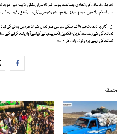
تحریک انصاف کی اتحادی جماعت ہونے کے ناطے اور وفاقی کابینہ میں مزید
سے اسلام آباد میں اُمید پر بیٹھے بلوچستان عوامی پارٹی سے تعلق رکھنے والے 
ان ارکان پارلیمنٹ نے نازک ملکی سیاسی صورتحال کے تناظر میں پارٹی کی قیادت پر
نمائندگی کے وعدے کو پایہ تکمیل تک پہنچانے کیلئے آواز بلند کرنے کے ساتھ 
نمائندگی دینے پر دو ٹوک بات کرے ۔n
متعلقہ