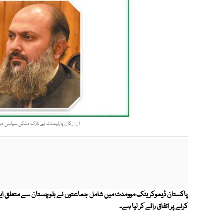
ان ارکان پارلیمنٹ نے نازک ملکی سیاسی صورت
پاکستان ڈیموکریٹک موومنٹ میں شامل جماعتوں نے بلوچستان سے متعلق ایشو
کرنے پر اتفاق رائے کر لیا ہے۔