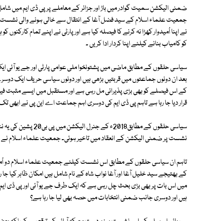
ضمنی الیکشن سمیت گوادر میں باڑ اور جزائر کے معاملے پر پی ڈی ایم میں ش
جمعیت علماء اسلام کے سید فضل آغا کے انتقال سے خالی ہونے والی نشست پ
نے اپنا اُمیدوار کھڑا نہ کرنے کا فیصلہ کیا ہے اور پارٹی نے اپنے تمام کارکنوں 
کو کامیاب بنانے کیلئے اپنا کردار ادا کریں ۔
سیاسی حلقوں کے مطابق ماضی میں پشتونخوا ملی عوامی پارٹی اور جے یو آئی ا
بعد ان دونوں جماعتوں میں قربتیں بڑھی ہیں اور دونوں سیاسی حریف ایک دوسر
کے اس فیصلے کو بھی بڑی پذیرائی مل رہی ہے اور مستقبل میں ایسے مثبت فی
قرار دیا جا رہا ہے تاہم پی ڈی ایم کی دوسری اہم جماعت اے این پی نے ابھی
سیاسی حلقوں کے مطابق8
نشست پر ضمنی الیکشن کے انعقاد میں تاخیر ہوئی۔ جمعیت علماء اسلام نے اس
تاہم ان سیاسی حلقوں کے مطابق اس نشست کیلئے جمعیت علماء اسلام دو اُمی
کے بھتیجے سید خلیل آغا اور آغا نواب شاہ کے نام شامل ہیں امکان ظاہر کیا جا 
میں اس بات پر بھی بڑی بحث چل رہی ہے کہ ایک طرف جے یو آئی اور پی ڈی ای
ہیں اور دوسری جانب ضمنی انتخابات میں حصہ بھی لیا جا رہا ہے؟