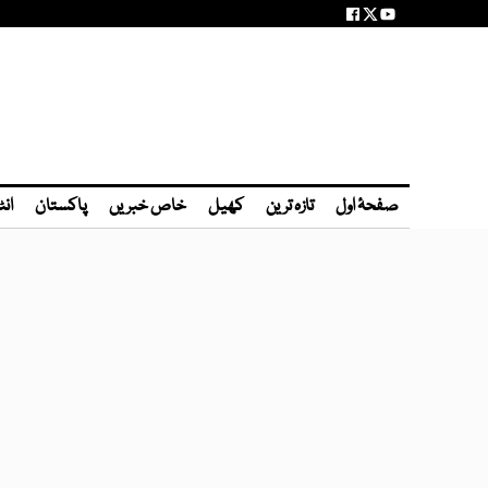
صفحۂ اول
تازہ ترین
کھیل
خاص خبریں
پاکستان
انٹ