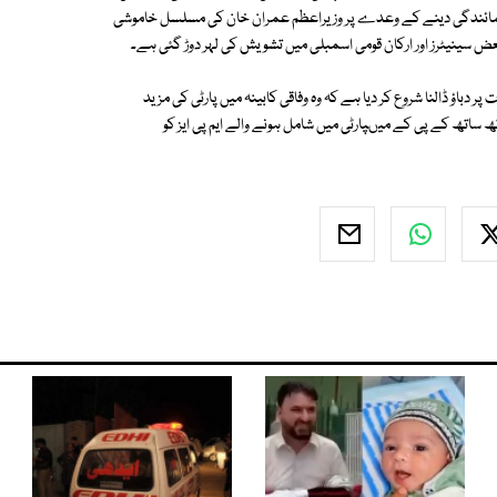
 نمائندگی دینے کے وعدے پر وزیراعظم عمران خان کی مسلسل خاموشی
بعض سینیٹرز اور ارکان قومی اسمبلی میں تشویش کی لہر دوڑ گئی ہے۔
 دباؤ ڈالنا شروع کر دیا ہے کہ وہ وفاقی کابینہ میں پارٹی کی مزید
ساتھ کے پی کے میںپارٹی میں شامل ہونے والے ایم پی ایز کو