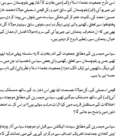
اسی طرح جمعیت علماء اسلام (ف) میں بغاوت کا آغاز بھی بلوچستان سے ہ
نے جے یو آئی (ف) بلوچستان کے سابق امیر و رکن قومی اسمبلی مولانا محمد خا
حسین احمد کی رکنیت ختم کر کے ملکی سیاست میں ہلچل سی پیدا کر دی ہے ج
پختونخوا سے تعلق رکھنے والے اپنے دیگر دو اہم ستونوں سابق سینیٹر مولانا گل
بھی ہیں کہ ان منحرف رہنماؤں نے جے یو آئی کے سربراہ مولانا فضل الرحمان
خیال رہنماؤں سے رابطے شروع کر دیئے ہیں۔
سیاسی مبصرین کے مطابق جمعیت کے اندر بغاوت کا یہ سلسلہ پہلی مرتبہ نہی
تھے جس پر بلوچستان سے تعلق رکھنے والی بعض سیاسی شخصیات جن میں سابق سی
کے دیگر ساتھیوں نے ایک الگ دھڑا (جمعیت علماء اسلام نظریاتی) کے نام سے 
حصہ لے رہا ہے۔
قومی اسمبلی کے رکن مولانا عصمت اﷲ بھی اس دھڑے کے ساتھ منسلک رہے ت
آئی(ف) کے ساتھ منسلک ہوگئے تھے۔ سیاسی مبصرین کے مطابق موجودہ سیاسی 
اختلافات کے مستقبل قریب میں کیا اثرات مرتب ہوتے ہیں؟ اور اس کڑے امتحا
دنوں میں واضح ہو جائے گا ؟
سیاسی مبصرین کے مطابق سینٹ الیکشن سے قبل اور موجودہ سیاسی اُتار چڑھا
اپنی اتحادی جماعت تحریک انصاف سے مرکز اور کے پی کے میں نمائندگی کا مط