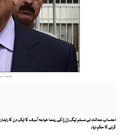
خواجہ آصف 
احتساب عدالت نے مسلم لیگ (ن) کے رہنما خواجہ آصف کا ایک دن کا راہداری
کرنے کا حکم دیا۔