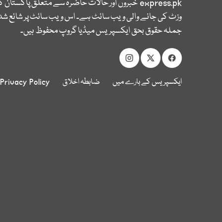
express.pk
خبروں اور حالات حاضرہ سے متعلق پاکستان 
وزٹ کی جانے والی ویب سائٹ ہے۔ اس ویب سائٹ پر شائع شدہ
جملہ حقوق بحق ایکسپریس میڈیا گروپ محفوظ ہیں۔
ایکسپریس کے بارے میں
ضابطہ اخلاق
Privacy Policy