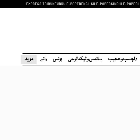
EXPRESS TRIBUNE
URDU E-PAPER
ENGLISH E-PAPER
SINDHI E-PAPER
L
دلچسپ و عجیب
سائنس و ٹیکنالوجی
بزنس
رائے
مزید