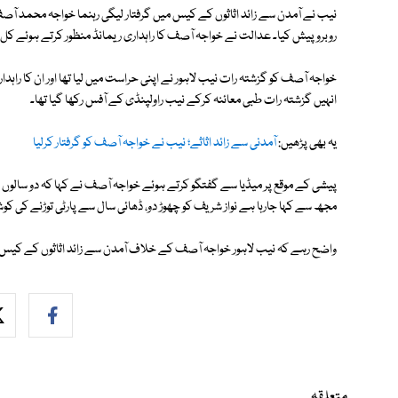
نیب نے آمدن سے زائد اثاثوں کے کیس میں گرفتار لیگی رہنما خواجہ محمد آ
روبرو پیش کیا۔ عدالت نے خواجہ آصف کا راہداری ریمانڈ منظور کرتے ہوئے کل
خواجہ آصف کو گزشتہ رات نیب لاہور نے اپنی حراست میں لیا تھا اور ان کا راہد
انہیں گزشتہ رات طبی معائنہ کرکے نیب راولپنڈی کے آفس رکھا گیا تھا۔
یہ بھی پڑھیں:
آمدنی سے زائد اثاثے؛ نیب نے خواجہ آصف کو گرفتار کرلیا
پیشی کے موقع پر میڈیا سے گفتگو کرتے ہوئے خواجہ آصف نے کہا کہ دو سالوں 
مجھ سے کہا جارہا ہے نواز شریف کو چھوڑ دو، ڈھائی سال سے پارٹی توڑنے کی ک
واضح رہے کہ نیب لاہور خواجہ آصف کے خلاف آمدن سے زائد اثاثوں کے کیس ک
متعلقہ