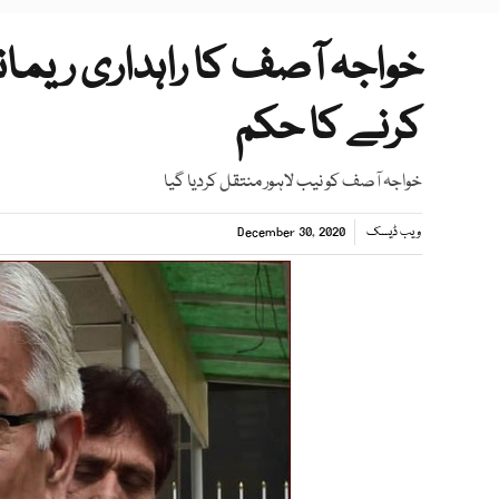
خواجہ آصف کا راہداری ریما
کرنے کا حکم
خواجہ آصف کو نیب لاہور منتقل کردیا گیا
ویب ڈیسک
December 30, 2020