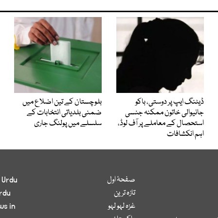
ڈیٹنگ ایپ پر دوستی، باکو
بلوچستان کے تین اضلاع میں
جانیوالی خاتون ممکنہ جنسی
ضمنی بلدیاتی انتخابات کے
استحصال کے معاملے پر آف لوڈ،
سلسلے میں پولنگ جاری
اہم انکشافات
صفحۂ اول
 Urdu
تازہ ترین
rdu
غزہ لہو لہو
ws in