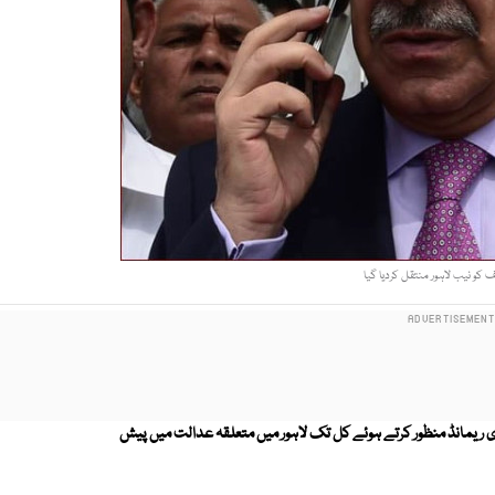
کو نیب لاہور منتقل کردیا گیا
 ریمانڈ منظور کرتے ہوئے کل تک لاہور میں متعلقہ عدالت میں پیش