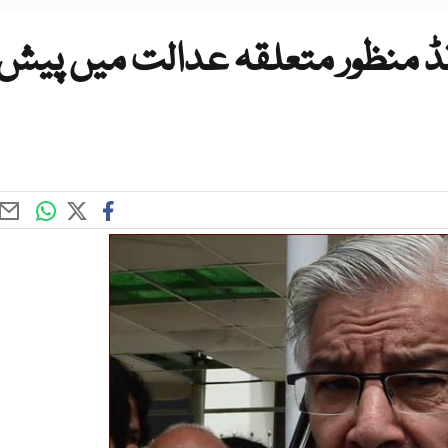
نڈ منظور متعلقہ عدالت میں پیش