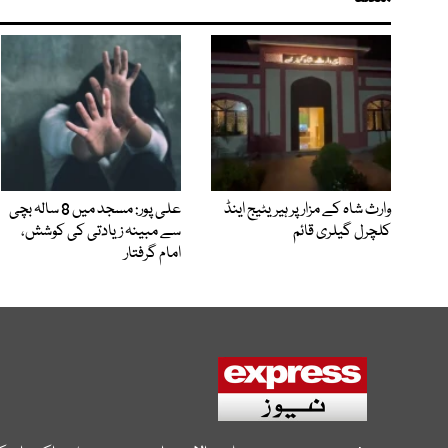
وارث شاہ کے مزار پر ہیریٹیج اینڈ
علی پور: مسجد میں 8 سالہ بچی
کلچرل گیلری قائم
سے مبینہ زیادتی کی کوشش،
امام گرفتار