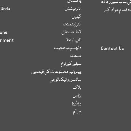
پاکستان
کی سب سے زیادہ
انٹر نیشنل
 Urdu
 تمام مواد کے
کھیل
انٹرٹینمنٹ
لائف اسٹائل
bune
ٹاپ ٹرینڈ
inment
دلچسپ و عجیب
Contact Us
صحت
سونے کے نرخ
پیٹرولیم مصنوعات کی قیمتیں
سائنس و ٹیکنالوجی
بلاگ
بزنس
ویڈیوز
جرائم