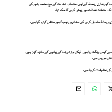
صف کو راہداری ریمانڈ کے لیے احتساب عدالت کے جج محمد بشیر کے
 تک متعلقہ عدالت میں پیش کرنے کا حکم دیا۔
اری ریمانڈ حاصل کرنے کے بعد انہیں نیب لاہور منتقل کردیا گیا ہے۔
سے کیس بھگت رہا ہوں، لیکن نواز شریف کے بیانیے کے ساتھ کھڑا ہوں،
وشش ہو رہی ہے۔
ی تحقیقات کر رہا ہے۔