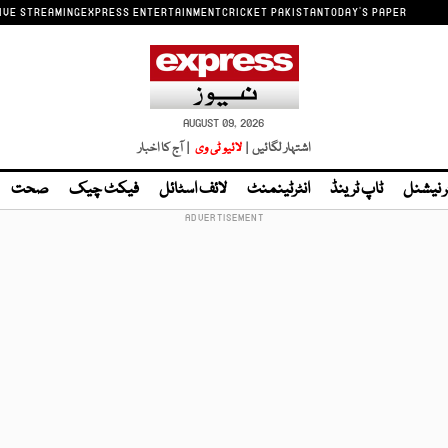
IVE STREAMING
EXPRESS ENTERTAINMENT
CRICKET PAKISTAN
TODAY'S PAPER
AUGUST 09, 2026
اشتہار لگائیں |
لائیو ٹی وی
| آج کا اخبار
ر نیشنل
ٹاپ ٹرینڈ
انٹرٹینمنٹ
لائف اسٹائل
فیکٹ چیک
صحت