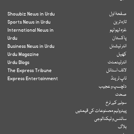
صفحۂ اول
Showbiz News in Urdu
تازہ ترین
Sports News in Urdu
غزہ لہو لہو
International News in
پاکستان
Urdu
انٹر نیشنل
Business News in Urdu
کھیل
Urdu Magazine
انٹرٹینمنٹ
Urdu Blogs
لائف اسٹائل
The Express Tribune
ٹاپ ٹرینڈ
Express Entertainment
دلچسپ و عجیب
صحت
سونے کے نرخ
پیٹرولیم مصنوعات کی قیمتیں
سائنس و ٹیکنالوجی
بلاگ