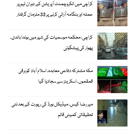
کراچی میں انکروچمنٹ آپریشن کے دوران ٹیم پر
حملہ اور ہنگامہ آرائی کرنے پر 33 ملزمان گرفتار
کراچی: محکمہ موسمیات کی شہر میں بوندا باندی،
پھوار کی پیشگوئی
مکہ مشترکہ دفاعی معاہدہ، اسلام آباد کو برقی
قمقموں، اسکرینز سے سجادیا گیا
میر رضا کیس، میڈیکل بورڈ کی رپورٹ کے بعد نئی
تحقیقاتی کمیٹی قائم