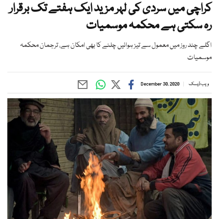
کراچی میں سردی کی لہر مزید ایک ہفتے تک برقرار
رہ سکتی ہے محکمہ موسمیات
اگلے چند روز میں معمول سے تیز ہوائیں چلنے کا بھی امکان ہے، ترجمان محکمہ
موسمیات
ویب ڈیسک
December 30, 2020