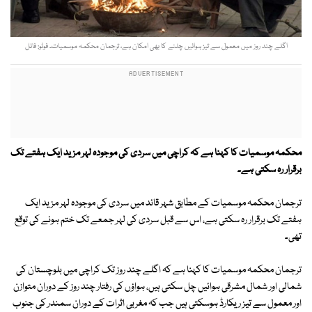
اگلے چند روز میں معمول سے تیز ہوائیں چلنے کا بھی امکان ہے، ترجمان محکمہ موسمیات۔ فوٹو: فائل
محکمہ موسمیات کا کہنا ہے کہ کراچی میں سردی کی موجودہ لہر مزید ایک ہفتے تک
برقرار رہ سکتی ہے
۔
ترجمان محکمہ موسمیات کے مطابق شہر قائد میں سردی کی موجودہ لہر مزید ایک
ہفتے تک برقرار رہ سکتی ہے، اس سے قبل سردی کی لہر جمعے تک ختم ہونے کی توقع
تھی۔
ترجمان محکمہ موسمیات کا کہنا ہے کہ اگلے چند روز تک کراچی میں بلوچستان کی
شمالی اور شمال مشرقی ہوائیں چل سکتی ہیں، ہواؤں کی رفتار چند روز کے دوران متوازن
اور معمول سے تیز ریکارڈ ہوسکتی ہیں جب کہ مغربی اثرات کے دوران سمندر کی جنوب