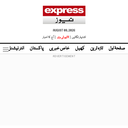
AUGUST 09, 2026
اشتہار لگائیں |
لائیو ٹی وی
| آج کا اخبار
صفحۂ اول
تازہ ترین
کھیل
خاص خبریں
پاکستان
انٹر نیشنل
ٹا