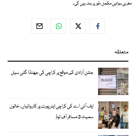
مغربی ہوائیں مکمل طور پر بند رہیں گی۔
متعلقہ
جشن آزادی کے موقع پر کراچی کی جھنڈا گلی سیل
ایف آئی اے کی کراچی ایئرپورٹ پر کارروائیاں، خاتون
سمیت 3 مسافر آف لوڈ