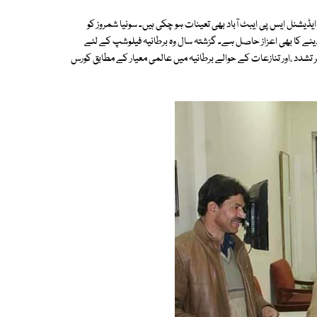
یں۔ وہ ایڈیشنل ایس پی ایبٹ آباد بھی تعینات ہو چکی ہیں۔ سونیا شمروز کو
ینے کا بھی اعزاز حاصل ہے۔ گزشتہ سال وہ برطانیہ فیلوشپ کے لئے
ر تشدد ،اور تنازعات کے حوالے برطانیہ میں عالمی معیار کے مطابق کورس