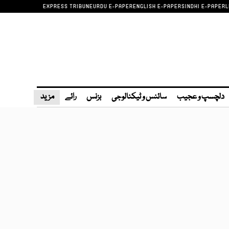
EXPRESS TRIBUNE
URDU E-PAPER
ENGLISH E-PAPER
SINDHI E-PAPER
L
دلچسپ و عجیب
سائنس و ٹیکنالوجی
بزنس
رائے
مزید