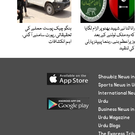
رانا ثنا نے شہید بھٹو پر الزام لگایا
ہنگو چیک پوسٹ حملے کی
کہ وہ ملک ٹوٹنے کے بعد
تحقیقاتی رپورٹ سامنے آگئی،
وزیراعظم بنے، رہنما پیپلز پارٹی
اہم انکشافات
کی تنقید
Showbiz News in
Sports News in U
International Ne
Urdu
Business News in
Urdu Magazine
Urdu Blogs
The Express Tri