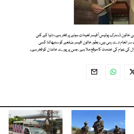
 خاتون ڈسٹرک پولیس آفیسر تعینات ہونے پر فخر ہے۔ دنیا کے کئی
ر انجام دے رہی ہیں۔ بطور خاتون افیسر ضلعے کو سنبھالنا کسی
ل کی عوام کی خدمت کا موقع ملا ہے ،جس پر پورے خاندان کو فخر ہے۔