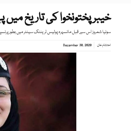
خیبر پختونخوا کی تاریخ میں پ
سونیا شمروز اس سے قبل مانسہرہ پولیس ٹریننگ سینٹر میں بطور پرن
احتشام خان
December 30, 2020