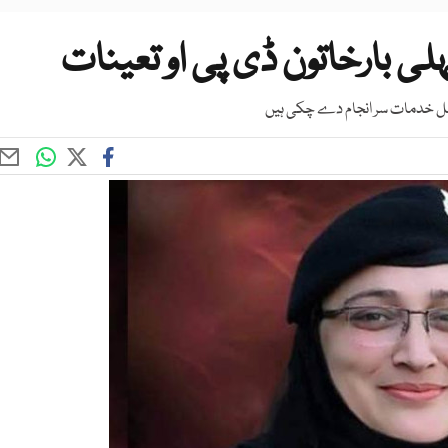
ہلی بارخاتون ڈی پی او تعینات
سپل خدمات سر انجام دے چکی ہیں