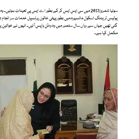
سونیا شمروز2013 میں سی ایس ایس کر کے بطور اے ایس پی تعینات ہوئ
پولیس ٹریننگ اسکول مانسہرہ میں بطور پہلی خاتون پرنسپل خدمات سر انجام د
گئی تھیں جہاں سے رواں سال ستمبر میں وہ وطن واپس آئیں۔ انہوں نے خواتین پ
مکمل کیا ہے۔