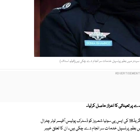
سینٹر میں بطور پرنسپل خدمات سر انجام دے چکی ہیں(فوٹو، اسٹاف)
ے پر تعیناتی کا اعزاز حاصل کرلیا۔
حال ہی میں برطانیہ سے شویننگ فیلو شپ حاصل کر کے وطن واپس آنے والی گریڈ18 کی ایس پی سونیا شمروز کو ڈسٹرک پولیس آفیسر لوئر چترال
ں بطور پرنسپل خدمات سر انجام دے چکی ہیں۔ ان کا تعلق خیبر