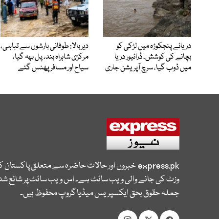
دریائے پنجکوڑہ میں لڑکی کو
دیر بالا: طوفانی بارشوں سے تباہی،
بچانے کی کوشش، ڈرائیور دریا
مرکزی شاہراہ بند، پل بہہ گیا،
میں ڈوب گیا، سرچ آپریشن جاری
سیاح اور مسافر پھنس گئے
express.pk
خبروں اور حالات حاضرہ سے متعلق پاکستان 
وزٹ کی جانے والی ویب سائٹ ہے۔ اس ویب سائٹ پر شائع شدہ
جملہ حقوق بحق ایکسپریس میڈیا گروپ محفوظ ہیں۔