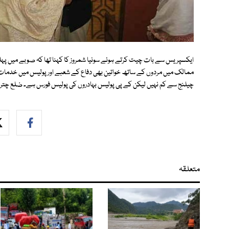
ایکسپریس سے بات چیت کرتے ہوئے سونیا شمروز کا کہنا تھا کہ صوبے میں پہلی
ممالک میں مردوں کے ساتھ خواتین بھی دفاع کے شعبے اور پولیس میں خدمات س
چیلنج سے کم نہیں لیکن کے پی پولیس بہادروں کی پولیس فورس ہے۔ ضلع چترا
متعلقہ