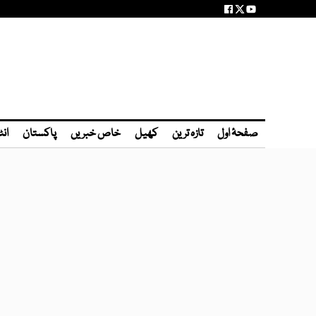
صفحۂ اول
تازہ ترین
کھیل
خاص خبریں
پاکستان
انٹ