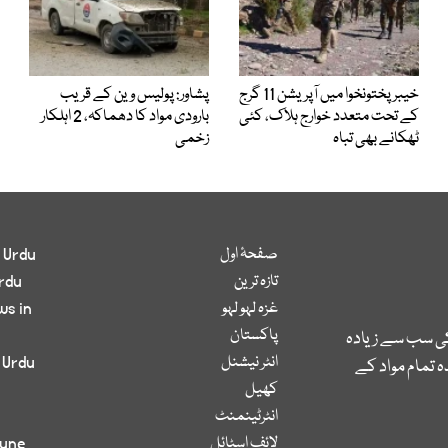
خیبر پختونخوا میں آپریشن 11 گرج
پشاور: پولیس وین کے قریب
کے تحت متعدد خوارج ہلاک، کئی
بارودی مواد کا دھماکہ، 2 اہلکار
ٹھکانے بھی تباہ
زخمی
صفحۂ اول
 Urdu
تازہ ترین
rdu
غزہ لہو لہو
ws in
پاکستان
کی سب سے زیادہ
انٹر نیشنل
 Urdu
 تمام مواد کے
کھیل
انٹرٹینمنٹ
لائف اسٹائل
bune