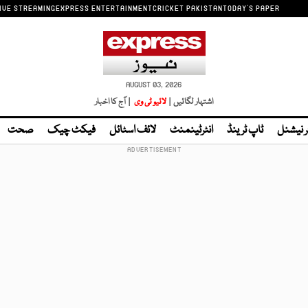
IVE STREAMING
EXPRESS ENTERTAINMENT
CRICKET PAKISTAN
TODAY'S PAPER
AUGUST 03, 2026
اشتہار لگائیں |
لائیو ٹی وی
| آج کا اخبار
ر نیشنل
ٹاپ ٹرینڈ
انٹرٹینمنٹ
لائف اسٹائل
فیکٹ چیک
صحت