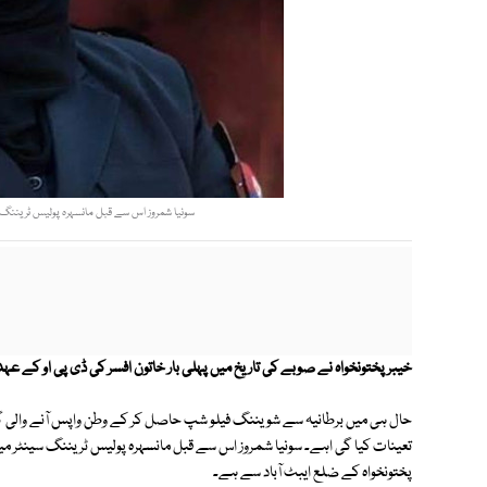
سونیا شمروز اس سے قبل مانسہرہ پولیس ٹریننگ 
خیبر پختونخواہ نے صوبے کی تاریخ میں پہلی بار خاتون افسر کی ڈی پی او کے عہد
تعینات کیا گی اہے۔ سونیا شمروز اس سے قبل مانسہرہ پولیس ٹریننگ سینٹر می
پختونخواہ کے ضلع ایبٹ آباد سے ہے۔