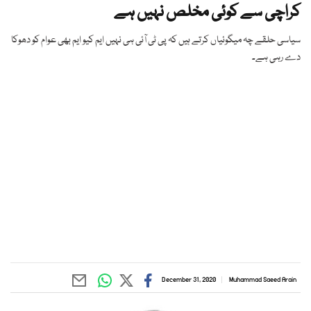
کراچی سے کوئی مخلص نہیں ہے
سیاسی حلقے چہ میگوئیاں کرتے ہیں کہ پی ٹی آئی ہی نہیں ایم کیو ایم بھی عوام کو دھوکا
دے رہی ہے۔
December 31, 2020
Muhammad Saeed Arain