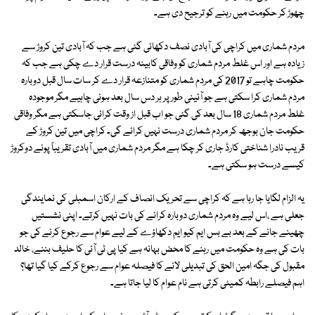
چھوڑ کر حکومت میں رہنے کو ترجیح دی ہے۔
مردم شماری میں کراچی کی آبادی نصف دکھائی گئی ہے جب کہ آبادی تین کروڑ سے
زیادہ ہے اور اس غلط مردم شماری کو وفاقی کابینہ درست قرار دے چکی ہے جب کہ
حکومت چاہے تو 2017 کی مردم شماری کو متنازعہ قرار دے کر سات سال قبل دوبارہ
مردم شماری کرا سکتی ہے جو آئینی طور پر ہر دس سال بعد ہونی چاہیے مگر موجودہ
غلط مردم شماری 18 سال بعد کی گئی جو اب قبل از وقت کرائی جاسکتی ہے مگر وفاقی
حکومت جان بوجھ کر مردم شماری درست نہیں کرائے گی۔ کراچی میں تین کروڑ کے
قریب نادرا شناختی کارڈ جاری کر چکا ہے مگر مردم شماری میں آبادی تقریباً پونے دوکروڑ
کیسے درست ہو سکتی ہے۔
یہ الزام لگایا جا رہا ہے کہ کراچی سے تحریک انصاف کے ارکان اسمبلی کی نمایندگی
جعلی ہے ،اس لیے وہ مردم شماری دوبارہ کرانے کی بات نہیں کرتے۔ اپنی نشستیں
چھینے جانے کے بعد بے بس ایم کیو ایم دکھاؤے کے لیے عوام سے رجوع کرنے کی جو
بات کی ہے وہ حکومت میں رہنے کا محض بہانہ ہے کیا پی ٹی آئی کا حلیف بننے، خالد
مقبول کی جگہ امین الحق کی تبدیلی لانے کا فیصلہ عوام سے رجوع کرکے کیا گیا تھا؟
اہم فیصلے رابطہ کمیٹی کرتی ہے نام عوام کا لیا جاتا ہے۔