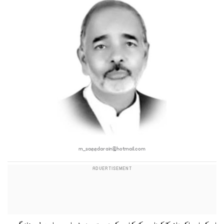
m_saeedarain@hotmail.com