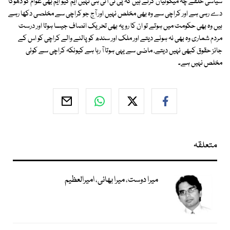
سیاسی حلقے چہ میگوئیاں کرتے ہیں کہ پی ٹی آئی ہی نہیں ایم کیو ایم بھی عوام کو دھوکا
دے رہی ہے اور کراچی سے وہ بھی مخلص نہیں اور آج جو کراچی سے مخلصی دکھا رہے
ہیں وہ بھی حکومت میں ہوتے تو ان کا رویہ بھی تحریک انصاف جیسا ہوتا اور درست
مردم شماری وہ بھی نہ ہونے دیتے اور ملک اور سندھ کو پالنے والے کراچی کو اس کے
جائز حقوق کبھی نہیں دیتے، ماضی سے یہی ہوتا آ رہا ہے کیونکہ کراچی سے کوئی
مخلص نہیں ہے۔
متعلقہ
میرا دوست، میرا بھائی، امیرالعظیم