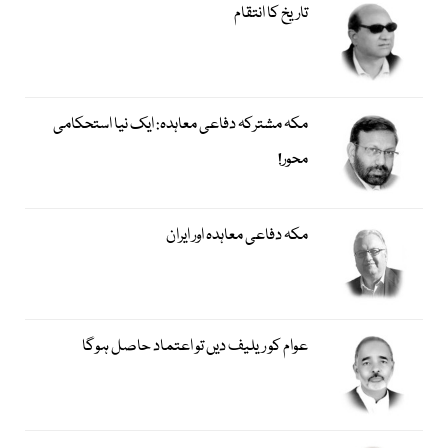
تاریخ کا انتقام
مکہ مشترکہ دفاعی معاہدہ: ایک نیا استحکامی
محور!
مکہ دفاعی معاہدہ اور ایران
عوام کو ریلیف دیں تو اعتماد حاصل ہوگا