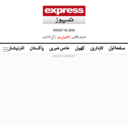
AUGUST 10, 2026
اشتہار لگائیں |
لائیو ٹی وی
| آج کا اخبار
صفحۂ اول
تازہ ترین
کھیل
خاص خبریں
پاکستان
انٹر نیشنل
ٹا