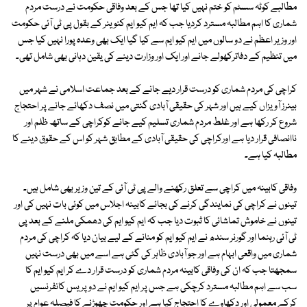
مطالبے کوٹہ سسٹم کو ختم نہیں کیا تھا جس کے بعد وفاقی حکومت نے درست مردم
شماری کا اہم مطالبہ مسترد کردیا جب کہ ایم کیو ایم کنوینر کے بقول پی ٹی آئی حکومت
اور وزیر اعظم نے دو سالوں میں ایم کیو ایم سے کیا گیا ایک بھی وعدہ پورا نہیں کیا جس
میں تنظیم کے دفاترکھولے جانے اور ایک اور وزارت دینے کی یقین دہانی بھی شامل تھی۔
کراچی کی مردم شماری کو درست قرار دیے جانے کے بعد جماعت اسلامی نے شہر میں
بینرز آویزاں کیے ہیں اور شہر کی حقیقی آبادی گنتی میں نصف دکھائے جانے پر احتجاج
شروع کر رکھا ہے اور غلط مردم شماری تسلیم کیے جانے کوکراچی کے ساتھ ظلم اور
ناانصافی قرار دیا ہے اورکراچی کی حقیقی آبادی کے مطابق شہر کو اس کے حقوق دینے کا
مطالبہ کیا ہے۔
وفاقی کابینہ میں کراچی سے تعلق رکھنے والے پی ٹی آئی کے تین وزیر بھی شامل ہیں۔
تینوں نے کراچی کی نمایندگی کرنے کی بجائے کابینہ اجلاس میں کوئی بات نہیں کی اور
تینوں نے خاموش تماشائی کا ثبوت دیا جب کہ ایم کیو ایم کی دھمکی ملنے کے بعد پی
ٹی آئی رہنما اور گورنر سندھ نے ایم کیو ایم کو منانے کے لیے بیان دیا کہ کراچی کی مردم
شماری میں واقعی ابہام ہے اور جو آبادی ظاہر کی گئی ہے اسے میں بھی درست نہیں
سمجھتا جب کہ ان کی وفاقی کابینہ مردم شماری کو درست قرار دے کر ایم کیو ایم کا
سب سے اہم مطالبہ مسترد کرچکی ہے جس پر ایم کیو ایم نے دو پریس کانفرنسیں
کرکے معمولی اور دکھاوے کا احتجاج کیا ہے اور حکومت چھوڑنے کا فیصلہ عوام پر