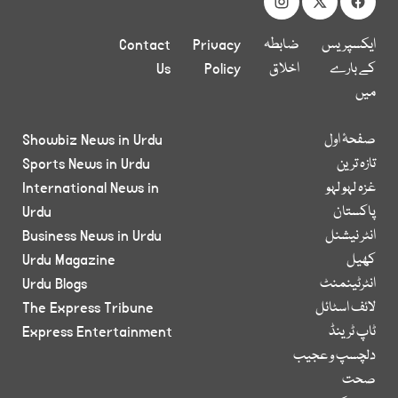
ایکسپریس
ضابطہ
Privacy
Contact
کے بارے
اخلاق
Policy
Us
میں
صفحۂ اول
Showbiz News in Urdu
تازہ ترین
Sports News in Urdu
غزہ لہو لہو
International News in
پاکستان
Urdu
انٹر نیشنل
Business News in Urdu
کھیل
Urdu Magazine
انٹرٹینمنٹ
Urdu Blogs
لائف اسٹائل
The Express Tribune
ٹاپ ٹرینڈ
Express Entertainment
دلچسپ و عجیب
صحت