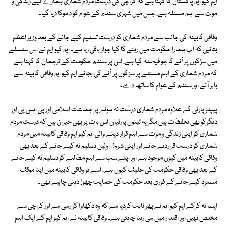
ایم کیو ایم پاکستان کا کہنا ہے کہ کراچی کی درست مردم شماری ہمارے لیے زندگی و
موت سے اہم مسئلہ ہے، جس میں شہری سندھ کے عوام کو دھوکا دیا گیا۔
وفاقی کابینہ کی جانب سے مردم شماری کو درست تسلیم کیے جانے کے بعد وزیر اعظم
بتائیں کہ اب ہمارا حکومت میں رہنے کا کیا جواز باقی رہا ہے۔ ایم کیو ایم نے اس سلسلے
میں سڑکوں پر آنے کا جو فیصلہ کیا ہے، اس پر سندھ حکومت کے ترجمان کا کہنا ہے
کہ مردم شماری کے اہم مسئلے پر سڑکوں پر آنے کی بجائے ایم کیو ایم وفاقی کابینہ سے
باہر آئے اور سندھ کے عوام کا ساتھ دے۔
پیپلز پارٹی کے علاوہ مردم شماری درست نہ ہونے پر جماعت اسلامی اور پی ایس پی اور
دیگرکو بھی تحفظات ہیں مگر یہ تینوں پارٹیاں اس بات پر بھی حیران ہیں کہ درست مردم
شماری کو اپنی زندگی و موت سے اہم قرار دینے والی ایم کیو ایم وفاقی کابینہ میں مردم
شماری کو درست قراردیے جانے اور اپنی شرط اولین تسلیم نہ کیے جانے کے بعد بھی
وفاقی کابینہ میں کیوں موجود ہے اور اپنے سب سے اہم مطالبے کو تسلیم نہ کیے جانے
کے بعد بھی وفاقی حکومت کی حلیف کیوں ہے، اسے تو وفاقی کابینہ میں اپنا موقف
مسترد کیے جانے کے فوری بعد حکومت کی حمایت چھوڑ دینی چاہیے تھی۔
ایسا نہ کرکے ایم کیو ایم نے پھر ثابت کردیا ہے کہ وہ دکھاوا کر رہی ہے اور کراچی سے
مخلص نہیں اور اقتدار میں ہی رہنا چاہتی ہے۔ وفاقی کابینہ نے ایم کیو ایم کے ایک اہم