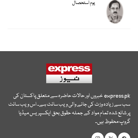
یوم استحصال
express.pk
خبروں اور حالات حاضرہ سے متعلق پاکستان کی
سب سے زیادہ وزٹ کی جانے والی ویب سائٹ ہے۔ اس ویب سائٹ
پر شائع شدہ تمام مواد کے جملہ حقوق بحق ایکسپریس میڈیا
گروپ محفوظ ہیں۔