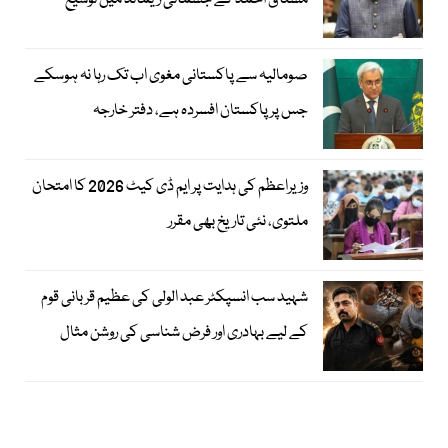
مشتاق احمد کے جسمانی ریمانڈ میں توسیع
صومالیہ سے پاکستانی مغوی اب تک رہا نہ ہوسکے
جس پر پاکستان افسردہ ہے، دفتر خارجہ
وزیراعظم کی ہدایت پر ایم ڈی کیٹ 2026 کا امتحان
ملتوی، نئی تاریخ بھی مقرر
شہید سب انسپکٹر عبد الولی کی عظیم قربانی قوم
کے لیے بہادری اور فرض شناسی کی روشن مثال