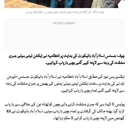
بھٹہ مالک کی گرفتاری پر تمام بچے بازیاب ہوئے، پولیس - فوٹو: ایکسپریس
چیف جسٹس اسلام آباد ہائیکورٹ کی ہدایت پر انتظامیہ نے ایکشن لیتے ہوئے جبری
مشقت کی وجہ سے لاپتہ کیے گئے بچے بازیاب کروالیے۔
ایکسپریس نیوز کے مطابق اسلام آباد انتظامیہ نے اسلام آباد ہائیکورٹ جسٹس اطہرمن
اللہ نے کی ہدایت پر سخت ایکشن لیتے ہوئے اینٹوں کے بھٹوں پر جبری مشقت کی وجہ
سے لاپتہ کیے گئے تمام بچے بازیاب کروالیے۔
پولیس کا کہنا ہے کہ جبری مشقت کرنے والے بچوں کو تھانہ نون کے علاقے سے بازیاب
کرایا گیا، بھٹہ مالک کی گرفتاری پر تمام بچے بازیاب ہوئے۔ اسلام آباد ہائیکورٹ نے 48
گھنٹوں میں لاپتہ بچے بازیاب کرانے کا حکم دیا تھا۔