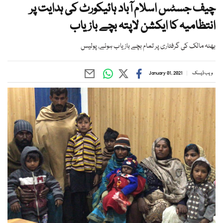
چیف جسٹس اسلام آباد ہائیکورٹ کی ہدایت پر
انتظامیہ کا ایکشن لاپتہ بچے بازیاب
بھٹہ مالک کی گرفتاری پر تمام بچے بازیاب ہوئے، پولیس
ویب ڈیسک
January 01, 2021