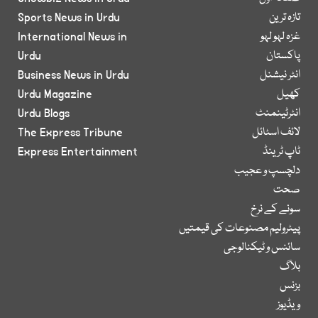
تازہ ترین
Sports News in Urdu
غزہ لہو لہو
International News in
پاکستان
Urdu
انٹر نیشنل
Business News in Urdu
کھیل
Urdu Magazine
انٹرٹینمنٹ
Urdu Blogs
لائف اسٹائل
The Express Tribune
ٹاپ ٹرینڈ
Express Entertainment
دلچسپ و عجیب
صحت
سونے کے نرخ
پیٹرولیم مصنوعات کی قیمتیں
سائنس و ٹیکنالوجی
بلاگ
بزنس
ویڈیوز