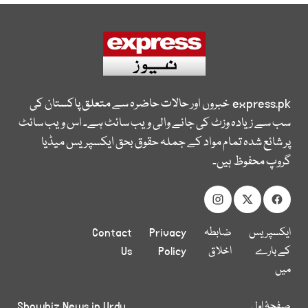
express.pk
خبروں اور حالات حاضرہ سے متعلق پاکستان کی
سب سے زیادہ وزٹ کی جانے والی ویب سائٹ ہے۔ اس ویب سائٹ
پر شائع شدہ تمام مواد کے جملہ حقوق بحق ایکسپریس میڈیا
گروپ محفوظ ہیں۔
ایکسپریس
ضابطہ
Privacy
Contact
کے بارے
اخلاق
Policy
Us
میں
صفحۂ اول
Showbiz News in Urdu