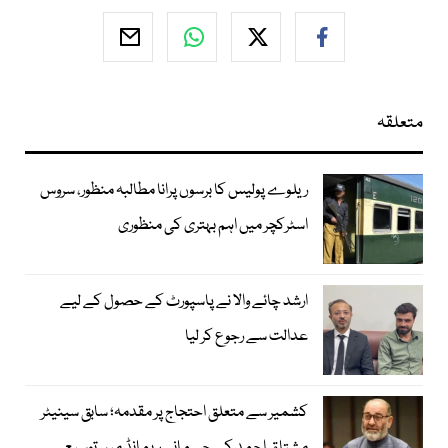
متعلقہ
ریلوے پولیس کا برسوں پرانا مطالبہ منظور، سروس
اسٹرکچر میں اہم بہتری کی منظوری
ارشد چائے والا نے پاسپورٹ کے حصول کے لیے
عدالت سے رجوع کر لیا
کشمیر سے متعلق احتجاج پر مقدمہ؛ سابق سینیٹر