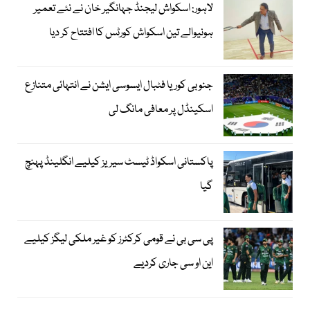
لاہور: اسکواش لیجنڈ جہانگیر خان نے نئے تعمیر
ہونیوالے تین اسکواش کورٹس کا افتتاح کر دیا
جنوبی کوریا فٹبال ایسوسی ایشن نے انتہائی متنازع
اسکینڈل پر معافی مانگ لی
پاکستانی اسکواڈ ٹیسٹ سیریز کیلیے انگلینڈ پہنچ
گیا
پی سی بی نے قومی کرکٹرز کو غیر ملکی لیگز کیلیے
این او سی جاری کردیے