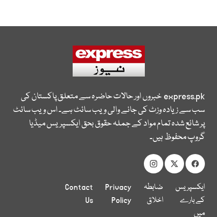
express.pk
خبروں اور حالات حاضرہ سے متعلق پاکستان کی
سب سے زیادہ وزٹ کی جانے والی ویب سائٹ ہے۔ اس ویب سائٹ
پر شائع شدہ تمام مواد کے جملہ حقوق بحق ایکسپریس میڈیا
گروپ محفوظ ہیں۔
ایکسپریس
ضابطہ
Privacy
Contact
کے بارے
اخلاق
Policy
Us
میں