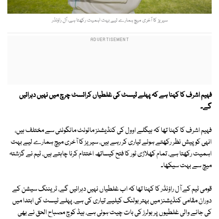
سیریز کا آخری میچ ہمارے لیے بہت اہمیت رکھتا ہے، آل راؤنڈر
فہیم اشرف کا کہنا ہے کہ پہلے ٹیسٹ کی غلطیاں کرائسٹ چرچ میں نہیں دہرائیں
گے۔
فہیم اشرف کا کہنا تھا کہ ہیگلے اوول کی کنڈیشنز مائونٹ مانگونئی سے مختلف ہیں،
انہی کو پیش نظر رکھتے ہوئے تیاری کر رہے ہیں، سیریز کا آخری میچ ہمارے لیے بہت
اہمیت رکھتا ہے، تمام کھلاڑی ٹور کا فتح کیساتھ اختتام کرنا چاہتے ہیں، ٹیم نے گزشتہ
میچ سے بہت سیکھا۔
قومی ٹیم کے آل راؤنڈر کا کہنا تھا کہ اب غلطیاں نہیں دہرائیں گے، ٹریننگ سیشن کے
دوران مقامی کنڈیشنز میں بہتر بولنگ کیلیے تیاری کی ہے، پہلے ٹیسٹ کی ابتدا میں
کی جانے والی غلطیوں پر بولرز کی بات چیت ہوئی ہے، ہیڈ کوچ مصباح الحق نے بھی