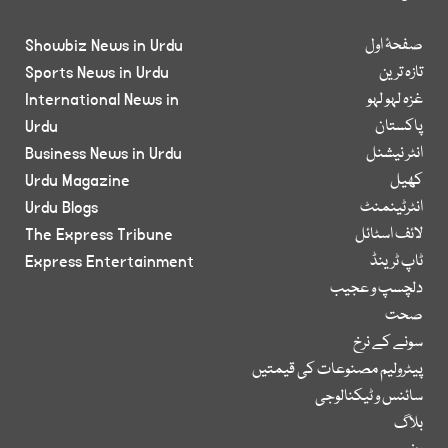
صفحۂ اول
Showbiz News in Urdu
تازہ ترین
Sports News in Urdu
غزہ لہو لہو
International News in
پاکستان
Urdu
انٹر نیشنل
Business News in Urdu
کھیل
Urdu Magazine
انٹرٹینمنٹ
Urdu Blogs
لائف اسٹائل
The Express Tribune
ٹاپ ٹرینڈ
Express Entertainment
دلچسپ و عجیب
صحت
سونے کے نرخ
پیٹرولیم مصنوعات کی قیمتیں
سائنس و ٹیکنالوجی
بلاگ