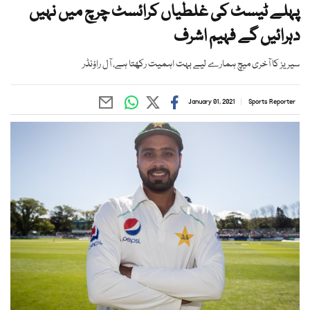
پہلے ٹیسٹ کی غلطیاں کرائسٹ چرچ میں نہیں
دہرائیں گے فہیم اشرف
سیریز کا آخری میچ ہمارے لیے بہت اہمیت رکھتا ہے، آل راؤنڈر
January 01, 2021
Sports Reporter