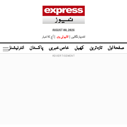
AUGUST 08, 2026
اشتہار لگائیں |
لائیو ٹی وی
| آج کا اخبار
صفحۂ اول
تازہ ترین
کھیل
خاص خبریں
پاکستان
انٹر نیشنل
ٹا