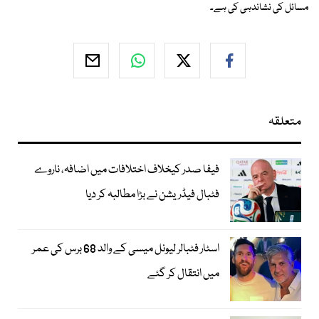
مسائل کی نشاندہی کی ہے۔
متعلقہ
فیفا صدر کیخلاف اختلافات میں اضافہ، ناروے
فٹبال فیڈریشن نے بڑا مطالبہ کر دیا
اسٹار فٹبالر لیونل میسی کے والد 68 برس کی عمر
میں انتقال کر گئے