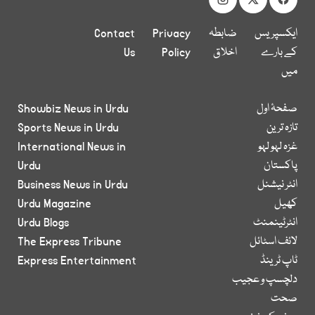
ایکسپریس
ضابطہ
Privacy
Contact
کے بارے
اخلاق
Policy
Us
میں
صفحۂ اول
Showbiz News in Urdu
تازہ ترین
Sports News in Urdu
غزہ لہو لہو
International News in
پاکستان
Urdu
انٹر نیشنل
Business News in Urdu
کھیل
Urdu Magazine
انٹرٹینمنٹ
Urdu Blogs
لائف اسٹائل
The Express Tribune
ٹاپ ٹرینڈ
Express Entertainment
دلچسپ و عجیب
صحت