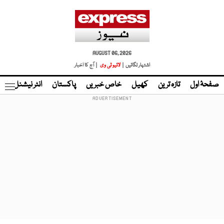
AUGUST 06, 2026
اشتہار لگائیں |
لائیو ٹی وی
| آج کا اخبار
صفحۂ اول
تازہ ترین
کھیل
خاص خبریں
پاکستان
انٹر نیشنل
ٹا