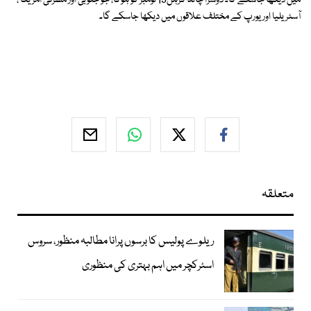
میں دیکھا جاسکے گا۔ دوسرا چاند گرہن19 نومبر کو ہوگا، جو جنوبی اور مشرقی امریکا ،
آسٹریلیا اور یورپ کے مختلف علاقوں میں دیکھا جاسکے گا۔
متعلقہ
ریلوے پولیس کا برسوں پرانا مطالبہ منظور، سروس
اسٹرکچر میں اہم بہتری کی منظوری