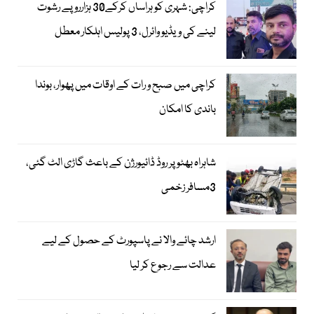
کراچی: شہری کو ہراساں کرکے30 ہزارروپے رشوت
لینے کی ویڈیو وائرل، 3 پولیس اہلکار معطل
کراچی میں صبح و رات کے اوقات میں پھوار، بوندا
باندی کا امکان
شاہراہ بھٹو پر روڈ ڈائیورژن کے باعث گاڑی الٹ گئی،
3مسافر زخمی
ارشد چائے والا نے پاسپورٹ کے حصول کے لیے
عدالت سے رجوع کر لیا