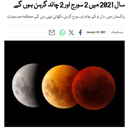
سال 2021 میں 2 سورج اور 2 چاند گرہن ہوں گے
پاکستان میں سال نو کے چاند اور سورج گرہن دکھائی نہیں دیں گے، محکمہ موسمیات
ویب ڈیسک
January 01, 2021