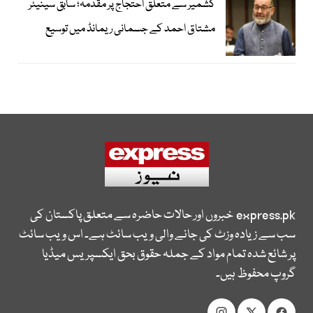
کشمیر سے متعلق احتجاج پر مقدمہ؛ سابق سینیٹر
مشتاق احمد کے جسمانی ریمانڈ میں توسیع
express.pk
خبروں اور حالات حاضرہ سے متعلق پاکستان کی
سب سے زیادہ وزٹ کی جانے والی ویب سائٹ ہے۔ اس ویب سائٹ
پر شائع شدہ تمام مواد کے جملہ حقوق بحق ایکسپریس میڈیا
گروپ محفوظ ہیں۔