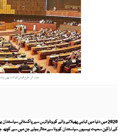
عوام کی طرح قومی قیادت بھی وباسے 
2020 میں دنیا میں تباہی پھیلانے والے کوروناوائرس سے پاکستانی سیاستدان
کے اراکین سمیت بیسیوں سیاستدان کورونا سے متاثر ہوئے جن میں سے کچھ جان