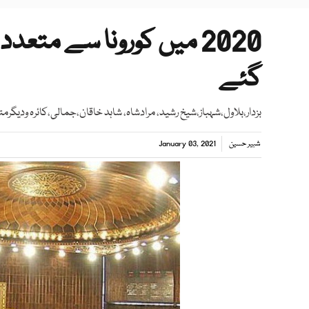
2020 میں کورونا سے مت
گئے
بزدار،بلاول،شہباز،شیخ رشید، مرادشاہ، شاہد خاقان،جمالی،کائرہ ودیگرمت
شبیر حسین
January 03, 2021