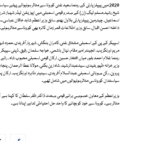
2020 میں پیپلزپارٹی کے رہنماسعید غنی کورونا سے متاثر ہونیوالے پہلے سی
شیخ رشید،مسلم لیگ (ن) کے صدر و قومی اسمبلی میں اپوزیشن لیڈر شہباز شریف، 
اسماعیل، چیئرمین پیپلز پارٹی بلاول بھٹو، سابق وزیر اعظم شاہد خاقان عباسی،ساب
داخلہ احسن اقبال، سابق وزیر اطلاعات قمر زمان کائرہ بھی کوروناسے متاثرہوئے۔
اسپیکر کے پی کے اسمبلی مشتاق غنی،کامران بنگش، شہریار آفریدی،حمزہ شہباز،
مریم اورنگزیب، انجینئر امیر مقام، نہال ہاشمی، خواجہ سلمان رفیق، ڈپٹی سپ
رہنما غلام احمد بلور، میاں افتخار حسین، ارکان قومی اسمبلی محبوب شاہ ، رائے 
وزیر خزانہ ظہور بلیدی، سیدعبدالرشید، شاہ زین بگٹی، مولانا عطا الرحمان، پنجا
پروین، رکن صوبائی اسمبلی عبدالسلام آفریدی، سینیٹر طاہرہ اورنگزیب، ارکان
سیاستدان کوروناسی متاثرہونیوالوں میں شامل تھے۔
وزیراعظم کے معاون خصوصی برائے قومی صحت ڈاکٹر ظفر سلطان کا کہنا ہے کہ 
متاثر ہے۔ کورونا سے خود کو بچانے کا واحد حل احتیاطی تدابیر اپنانا ہے۔