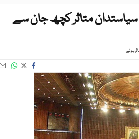
عدد سیاستدان متاثر کچھ جان سے
اثرہوئے