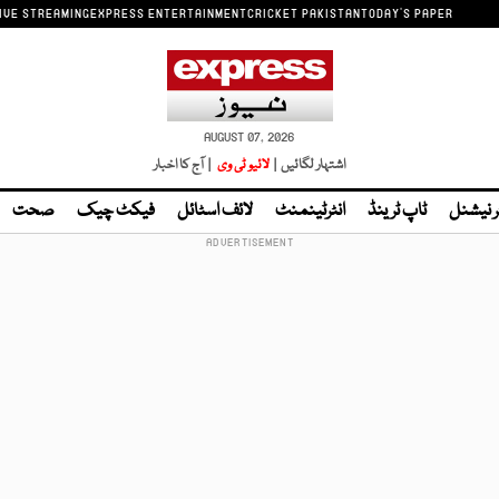
IVE STREAMING
EXPRESS ENTERTAINMENT
CRICKET PAKISTAN
TODAY'S PAPER
AUGUST 07, 2026
اشتہار لگائیں |
لائیو ٹی وی
| آج کا اخبار
ر نیشنل
ٹاپ ٹرینڈ
انٹرٹینمنٹ
لائف اسٹائل
فیکٹ چیک
صحت