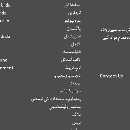
صفحۂ اول
 Urdu
تازہ ترین
rdu
غزہ لہو لہو
ws in
پاکستان
کی سب سے زیادہ
انٹر نیشنل
 Urdu
 تمام مواد کے
کھیل
انٹرٹینمنٹ
لائف اسٹائل
bune
ٹاپ ٹرینڈ
inment
دلچسپ و عجیب
Contact Us
صحت
سونے کے نرخ
پیٹرولیم مصنوعات کی قیمتیں
سائنس و ٹیکنالوجی
بلاگ
بزنس