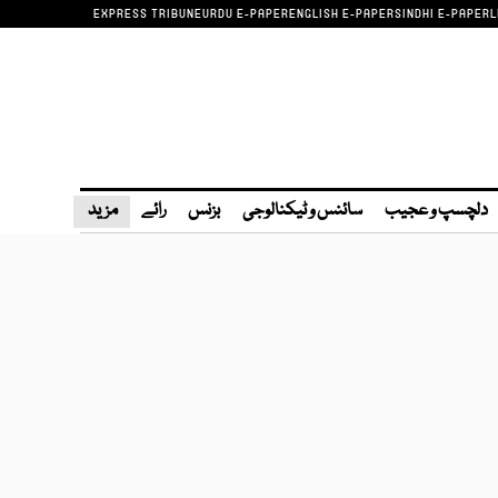
EXPRESS TRIBUNE
URDU E-PAPER
ENGLISH E-PAPER
SINDHI E-PAPER
L
دلچسپ و عجیب
سائنس و ٹیکنالوجی
بزنس
رائے
مزید