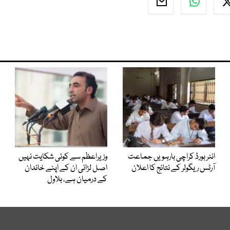
انٹر بورڈ کراچی بارہویں جماعت
وزیراعظم سے کوئی شکایت نہیں
آرٹس ریگولر کے نتائج کا اعلان
اصل لڑائی ان کے اپنے خاندان
کے درمیان ہے، بلاول