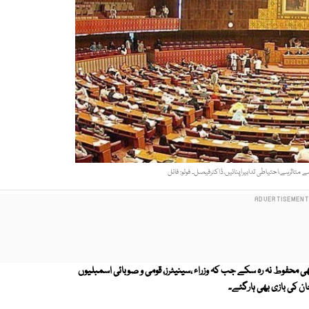
متاثرہے،احتیاطی تدابیراپنائیں،ڈاکٹرفیصل۔ فوٹو: فائل
 بھی محفوط نہ رہ سکے جب کہ وزراء ،سینیٹرز، قومی و صوبائی اسمبلیوں
 کی بازی بھی ہارگئے۔