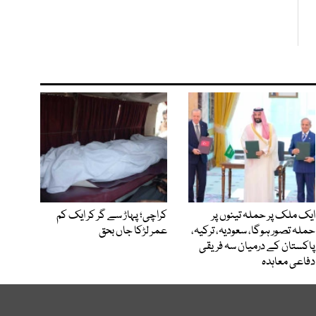
ایک ملک پر حملہ تینوں پر
کراچی؛ پہاڑ سے گر کر ایک کم
حملہ تصور ہوگا، سعودیہ، ترکیہ،
عمر لڑکا جاں بحق
پاکستان کے درمیان سہ فریقی
دفاعی معاہدہ