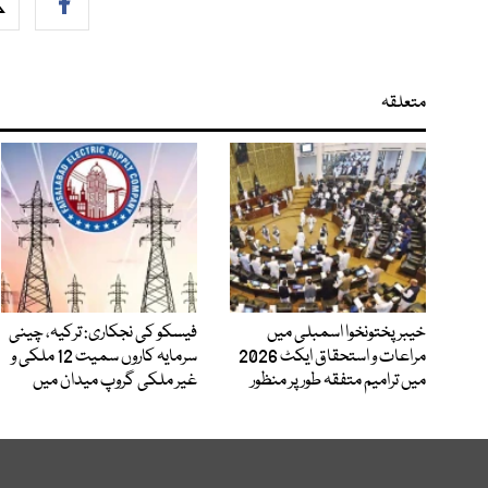
متعلقہ
خیبرپختونخوا اسمبلی میں
فیسکو کی نجکاری: ترکیہ، چینی
مراعات و استحقاق ایکٹ 2026
سرمایہ کاروں سمیت 12 ملکی و
میں ترامیم متفقہ طور پر منظور
غیر ملکی گروپ میدان میں