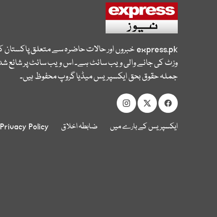
express.pk
خبروں اور حالات حاضرہ سے متعلق پاکستان 
وزٹ کی جانے والی ویب سائٹ ہے۔ اس ویب سائٹ پر شائع شدہ
جملہ حقوق بحق ایکسپریس میڈیا گروپ محفوظ ہیں۔
ایکسپریس کے بارے میں
ضابطہ اخلاق
Privacy Policy