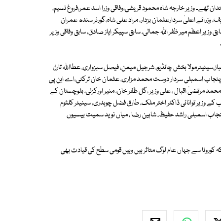
استدان تھے۔ وزیر خارجہ شاہ محمود قریشی،وفاقی وزرا اسد عمر،فروغ نسیم،
وزرائے اعلیٰ سردارعثمان بزدار، مراد علی شاہ،گورنر سندھ عمران
ق وزیر اعظم میر ظفر اللہ جمالی، سابق سپیکر ایاز صادق، سابق وفاقی وزیر
سینیٹرمولا بخش چانڈیو، شرجیل میمن، فیصل سبزواری، عطااللہ تارڑ،
یکر پنجاب اسمبلی سردار دوست محمد مزاری، عثمان خان ترکئی،اے این پی
محمد مرتضیٰ اقبال ، علی وزیر ،گل ظفر خان، منیر اورکزئی، بلوچستان کے
ب کے وزیر توانائی ڈاکٹر اختر ملک، طارق فضل چوہدری، سینیٹر کلثوم
 پنجاب اسمبلی راشد حفیظ، شاہین رضا ، میاں نوید سمیت بیسیوں
کورونا سے جہاں عام لوگ متاثر ہیں وہیں قومی سطح کی قیادت بھی