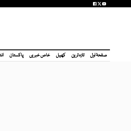
صفحۂ اول
تازہ ترین
کھیل
خاص خبریں
پاکستان
انٹ