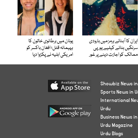
ایران کا آبنائے ہرمز میں بارودی
یونان میں برطانوی خاتون کا
سرنگیں ہٹانے کیلیے یورپی
بہیمانہ قتل؛ افغان باکسر کو
ممالک کو اجازت دینے پر غور
امریکی اہلیہ نے پکڑوا دیا
Showbiz News in
Sports News in U
International Ne
Urdu
Business News in
Urdu Magazine
Urdu Blogs