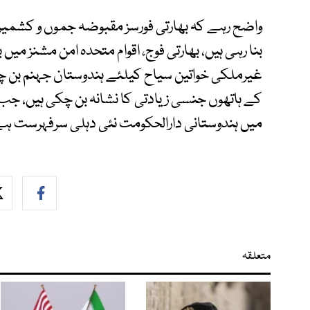
واضح رہے کہ بھارتی فورسز مقبوضہ جموں و کشمیر م
بنا رہی ہیں، بھارتی فوج، اقوام متحدہ امن مشنز م
غیرملکی خواتین سیاح کیلئے ہندوستان جہنم بن چک
کے ہاتھوں جنسی زیادتی کا نشانہ بن چکی ہیں، ج
میں ہندوستانی دارالحکومت نئی دہلی سرفہرست ہ
متعلقہ