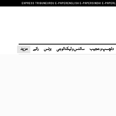
EXPRESS TRIBUNE
URDU E-PAPER
ENGLISH E-PAPER
SINDHI E-PAPER
L
دلچسپ و عجیب
سائنس و ٹیکنالوجی
بزنس
رائے
مزید