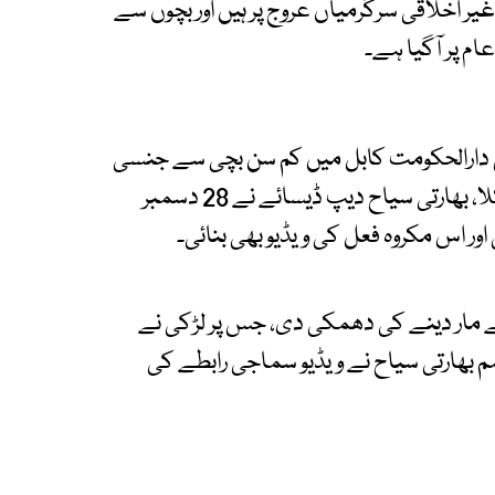
یر اخلاقی سرگرمیاں عروج پر ہیں اور بچوں سے
عام پر آگیا ہے۔
 دارالحکومت کابل میں کم سن بچی سے جنسی
زیادتی کے گھناوٴنے فعل میں بھارتی گروہ ملوث نکلا، بھارتی سیاح دیپ ڈیسائے نے 28 دسمبر
ے مار دینے کی دھمکی دی، جس پر لڑکی نے
اہم بھارتی سیاح نے ویڈیو سماجی رابطے کی