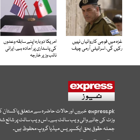
غزہ میں فوجی کارروائیاں نہیں
امریکا دوبارہ اپنے سابقہ وعدوں
رکیں گی، اسرائیلی آرمی چیف
کی پاسداری پر آمادہ ہے، ایرانی
نائب وزیر خارجہ
express.pk
خبروں اور حالات حاضرہ سے متعلق پاکستان 
وزٹ کی جانے والی ویب سائٹ ہے۔ اس ویب سائٹ پر شائع شدہ
جملہ حقوق بحق ایکسپریس میڈیا گروپ محفوظ ہیں۔