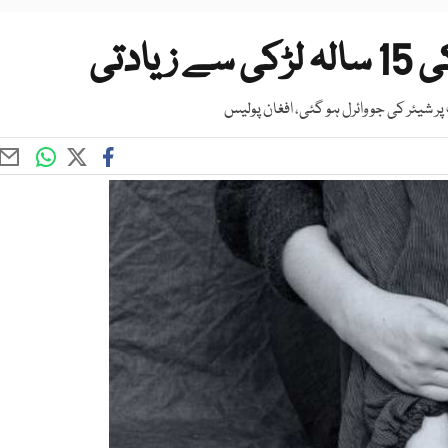
ادتی
 شیئر کی جو وائرل ہو گئی، افغان پولیس