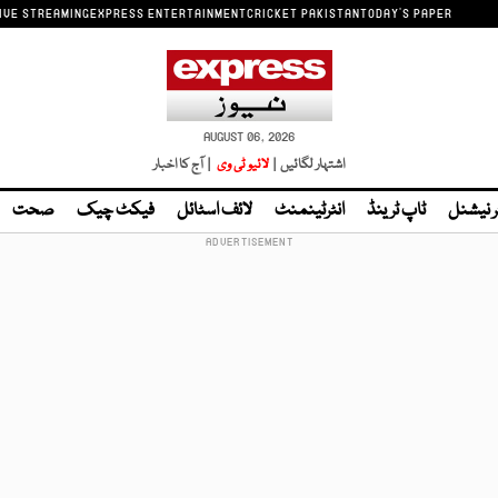
IVE STREAMING
EXPRESS ENTERTAINMENT
CRICKET PAKISTAN
TODAY'S PAPER
AUGUST 06, 2026
اشتہار لگائیں |
لائیو ٹی وی
| آج کا اخبار
ر نیشنل
ٹاپ ٹرینڈ
انٹرٹینمنٹ
لائف اسٹائل
فیکٹ چیک
صحت