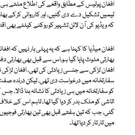
ٹیمیں تشکیل دے دی گئیں، اور کارروائی کرکے بھارت
کہ ویڈیو کی آن لائن تشہیر کو روکنے کیلئے بھی اق
افغان میڈیا کا کہنا ہے کہ یہ پہلی بار نہیں کہ اف
بھارتی ملوث پایا گیا ہو،اس سے قبل بھی بھارتی دفا
افغان لڑکی سے جنسی زیادتی کی تھی، افغان لڑک
سفارتخانہ میں درخواست دی تھی، لیکن درندہ صفت بھ
کو سفارتخانہ میں ہی زیادتی کا نشانہ بنا ڈالا، جس
اتاشی کو ملک بدر کر دیا گیا تھا، تاہم اس کے خلاف
گئی، جب کہ تین ہفتے قبل بھی تین بھارتی فوجیو
میں تار تار کر دیا تھا۔