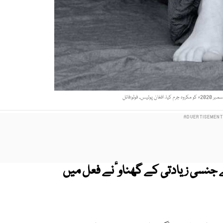
ل میں 15 سالہ لڑکی سے جنسی زیادتی کے گھناوٴنے فعل میں