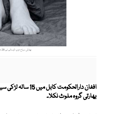
بھارتی سیاح دیپ ڈیسائے نے 28 دسمبر 2020ء کو مکروہ جرم کیا، افغان پولیس۔ فوٹو:فائل
افغان دارالحکومت کاب
بھارتی گروہ ملوث نکلا۔