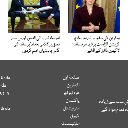
یوکرین کی سفیر برائے امریکا پر
امریکا نے ایرانی قدس فورس سے
کرپشن الزامات پر فرد جرم عائد؛
تعلق پر’فلائی بغداد‘پر عائد کی
لاکھوں ڈالرز کے اثاثے
گئی پابندیاں ختم کردیں
صفحۂ اول
 Urdu
تازہ ترین
rdu
غزہ لہو لہو
ws in
پاکستان
کی سب سے زیادہ
انٹر نیشنل
 Urdu
 تمام مواد کے
کھیل
انٹرٹینمنٹ