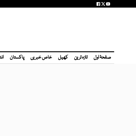
صفحۂ اول
تازہ ترین
کھیل
خاص خبریں
پاکستان
انٹ