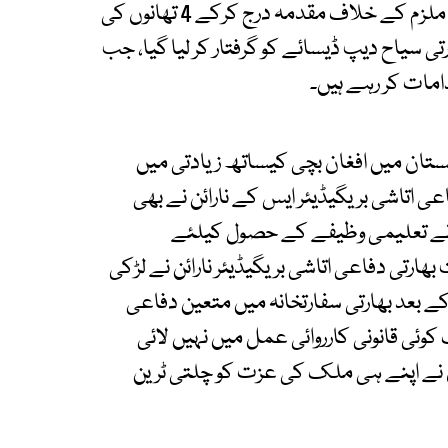
افغان پولیس کے مطابق واقعے کی اطلاع ملتے ہی ملزم کے خلاف مقدمہ درج کرکے 4 تھانوں کی
ی سیاح دیپ ڈیسائے کو گرفتار کر لیا گیا، جب
دامات کر رہے ہیں۔
غانستان میں افغان بچی کیساتھ زیادتی میں
عی اتاشی بریگیڈیئر ایس کے نارائن نے بھی
ی نے تعلیمی وظیفے کے حصول کیلئے
ارتی دفاعی اتاشی بریگیڈیئر نارائن نے لڑکی
 کے بعد بھارتی سفارتخانہ میں متعین دفاعی
 کوئی قانونی کارروائی عمل میں نہیں لائی
ں نے اپنے ہی ملک کی عزت کو چلتی ٹرین