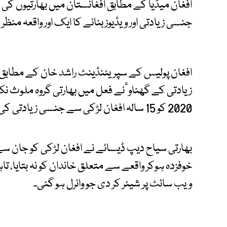
افغان میڈیا کے مطابق افغانستان میں بھارتیوں کی غ
جنسی زیادتی اور ویڈیوز بنانے کا ایک اور واقعہ منظر 
افغان پولیس کے سپریٹنڈینٹ راشد خان کے مطابق
2020 کو 15 سالہ افغان لڑکی سے جنسی زیادتی کی اور اس مکروہ فعل کی ویڈیو بھی بنائی۔
بھارتی سیاح دیپ ڈیسائے نے افغان لڑکی کو جان س
خوفزدہ ہوکر واقعے سے متعلق خاندان کو نہ بتایا، ت
ویب سائٹ پر شیئر کر دی جو وائرل ہو گئی۔