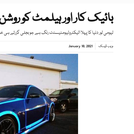
بائیک کار اور ہیلمٹ کو روشن ک
لیومی لور دنیا کا پہلا الیکٹرولیومنیسنٹ رنگ ہے جو بجلی گزرتے ہی 
ویب ڈیسک
January 10, 2021