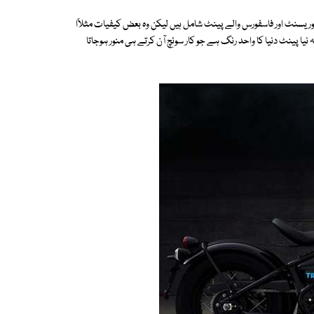
یسنٹ اور فاسفورس والے پینٹ شامل ہیں لیکن وہ بعض کیفیات مثلاًا
یا پینٹ دنیا کا واحد رنگ ہے جو کار سوئچ آن کرتے ہی منور ہوجاتا