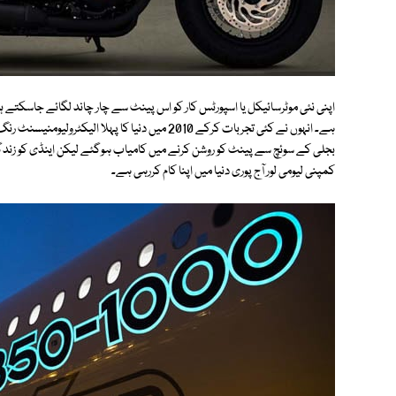
ہے۔ انہوں نے کئی تجربات کرکے 2010 میں دنیا کا پہلا
بجلی کے سوئچ سے پینٹ کو روشن کرنے میں کامیاب ہوگئے لیکن اینڈی کو زندگ
کمپنی لیومی لور آج پوری دنیا میں اپنا کام کررہی ہے۔