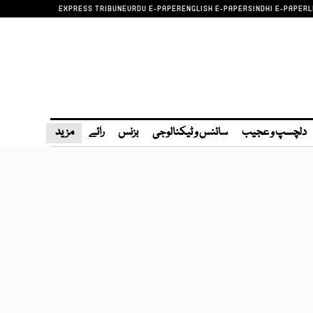
EXPRESS TRIBUNE
URDU E-PAPER
ENGLISH E-PAPER
SINDHI E-PAPER
L
دلچسپ و عجیب
سائنس و ٹیکنالوجی
بزنس
رائے
مزید