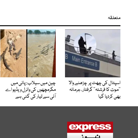
متعلقہ
اسپتال کی چھت پر چڑھنے والا
چین میں سیلاب: پانی میں
’’موت کا فرشتہ‘‘ گرفتار، جرمانہ
مگرمچھوں کی وائرل ویڈیو اے
بھی کردیا گیا
آئی سے تیار کی گئی ہے