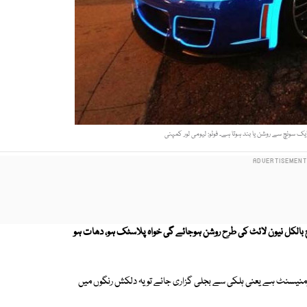
ایک سوئچ سے روشن یا بند ہوتا ہے۔ فوٹو: لیومی لور کمپنی
بالکل نیون لائٹ کی طرح روشن ہوجائے گی خواہ پلاسٹک ہو، دھات ہو
یومنیسنٹ ہے یعنی ہلکی سے بجلی گزاری جائے تو یہ دلکش رنگوں میں