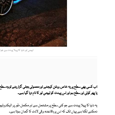
لیومی لور دنیا کا پہلا پینٹ ہے جو 
اب کسی بھی سطح پریہ خاص روغن کیجئے اور معمولی بجلی گزاریئے تو وہ سطح 
یا پھر کوئی اور سطح ہو اور اس پینٹ کو لیومی لور کا نام دیا گیا ہے۔
یہ دنیا کا پہلا پینٹ ہے جو کئی سطح پر مشتمل ہے اور مکمل طور پر الیکٹرول
دمکنے لگتا ہے یہاں تک کہ اس پرباقاعدہ برقی لائٹ کا گمان ہوتا ہے۔