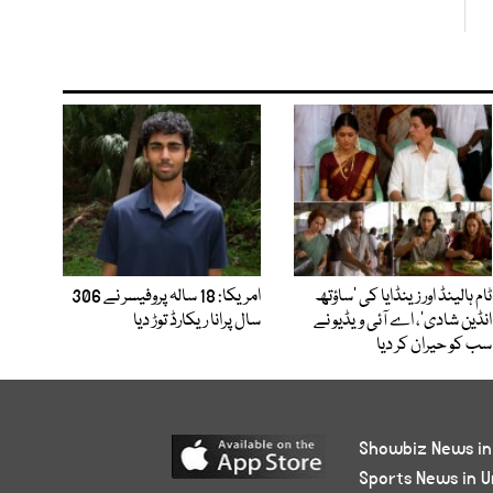
ٹام ہالینڈ اور زینڈایا کی ’ساؤتھ
امریکا: 18 سالہ پروفیسر نے 306
انڈین شادی‘، اے آئی ویڈیو نے
سال پرانا ریکارڈ توڑ دیا
سب کو حیران کر دیا
Showbiz News in
Sports News in U