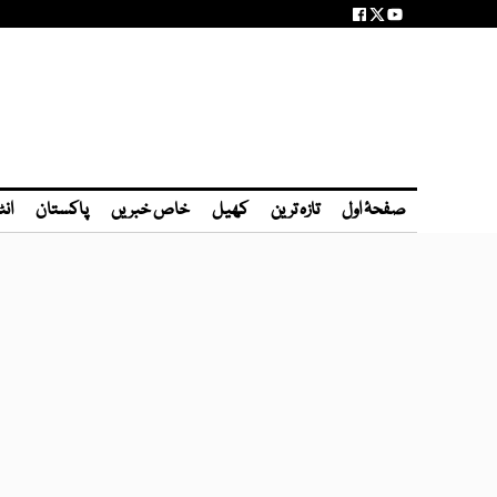
صفحۂ اول
تازہ ترین
کھیل
خاص خبریں
پاکستان
انٹ