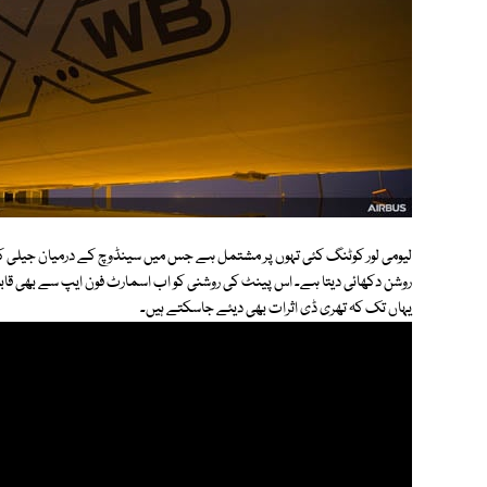
لیومی لور کوٹنگ کئی تہوں پر مشتمل ہے جس میں سینڈوچ کے درمیان جیلی کی م
روشن دکھائی دیتا ہے۔ اس پینٹ کی روشنی کو اب اسمارٹ فون ایپ سے بھی قاب
یہاں تک کہ تھری ڈی اثرات بھی دیئے جاسکتے ہیں۔