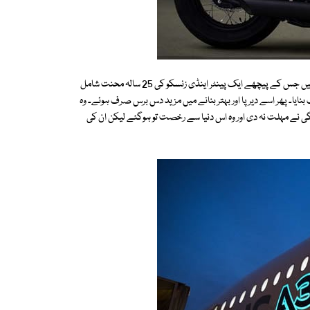
اپنی نئی موٹرسائیکل یا اسپورٹس کار کو اس پینٹ سے چار چاند لگائے جاسکتے ہیں جس کے پیچھے ایک پینٹر اینڈی زنسکو کی 25 سالہ محنت شامل
 الیکٹرولیومنیسنٹ رنگ بنایا۔ پھر اسے دیرپا اور بہتر بنانے میں مزید دس برس صرف ہوئے۔ وہ
ی نے مہلت نہ دی اور وہ اس دنیا سے رخصت تو ہوگئے لیکن ان کی