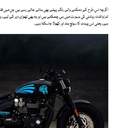
اگرچہ اس طرح کے دمکنے والے رنگ پہلے بھی بنائے جاتے رہے ہیں جن میں فلور
لٹراوائلٹ روشنی کی صورت میں ہی چمکتے ہیں اور وہ بھی تھوڑی دیر کے لیے۔ یہ ن
ہے۔ یعنی اس پینٹ کا سوئچ بند اور کھولا جاسکتا ہے۔