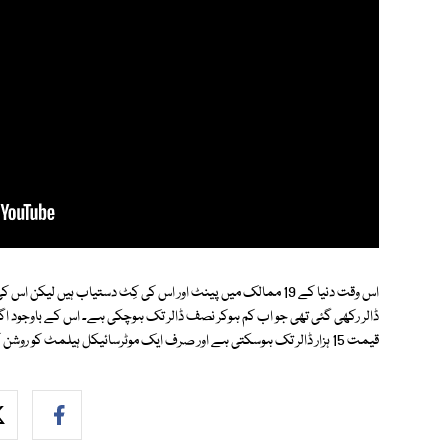
اس وقت دنیا کے 19 ممالک میں پینٹ اور اس کی کِٹ دستیاب ہیں 
ڈالر رکھی گئی تھی جو اب کم ہوکر نصف ڈالر تک ہوچکی ہے۔ اس کے باوجود ا
قیمت 15 ہزار ڈالر تک ہوسکتی ہے اور صرف ایک موٹرسائیکل ہیلمٹ کو روشن کرنے کے لیے 350 ڈالر ادا کرنا ہوں گے۔