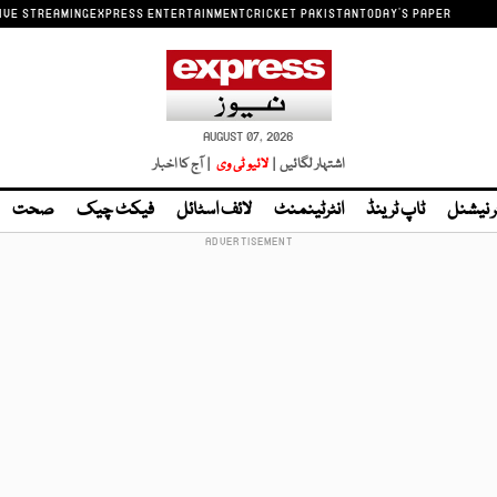
IVE STREAMING
EXPRESS ENTERTAINMENT
CRICKET PAKISTAN
TODAY'S PAPER
AUGUST 07, 2026
اشتہار لگائیں |
لائیو ٹی وی
| آج کا اخبار
ر نیشنل
ٹاپ ٹرینڈ
انٹرٹینمنٹ
لائف اسٹائل
فیکٹ چیک
صحت