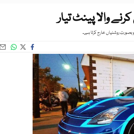
رنے والا پینٹ تیار
خوبصورت روشنیاں خارج کرتا ہے۔