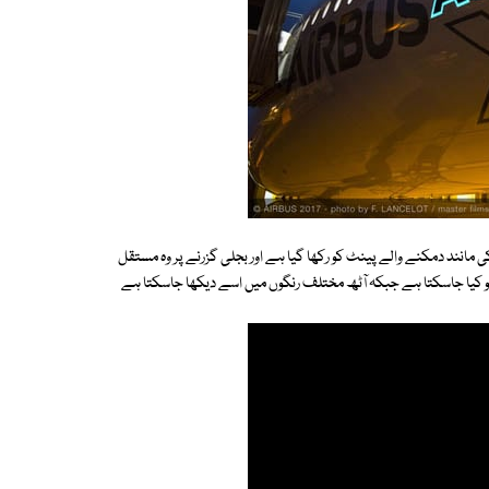
انند دمکنے والے پینٹ کو رکھا گیا ہے اور بجلی گزرنے پر وہ مستقل
و کیا جاسکتا ہے جبکہ آٹھ مختلف رنگوں میں اسے دیکھا جاسکتا ہے