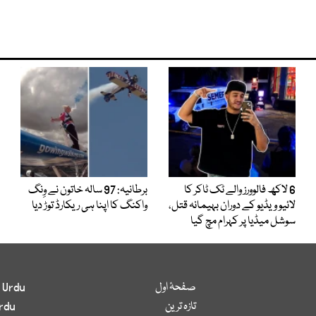
6 لاکھ فالوورز والے ٹک ٹاکر کا
برطانیہ: 97 سالہ خاتون نے وِنگ
لائیو ویڈیو کے دوران بہیمانہ قتل،
واکنگ کا اپنا ہی ریکارڈ توڑ دیا
سوشل میڈیا پر کہرام مچ گیا
صفحۂ اول
 Urdu
تازہ ترین
rdu