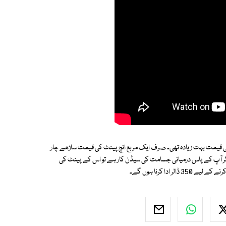
لیکن اس کی قیمت بہت زیادہ تھی۔ صرف ایک مربع انچ پینٹ کی قیمت ساڑھے چار
گر آپ کے پاس درمیانی جسامت کی سیڈن کار ہے تو اس کے پینٹ کی