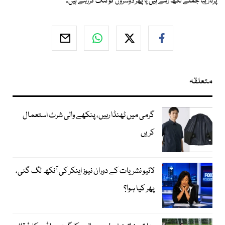
پرنازیبا جملے لکھ رہے ہیں یا پھر دوسروں کو تنگ کررہے ہیں۔
متعلقہ
گرمی میں ٹھنڈا رہیں، پنکھے والی شرٹ استعمال
کریں
لائیو نشریات کے دوران نیوز اینکر کی آنکھ لگ گئی،
پھر کیا ہوا؟