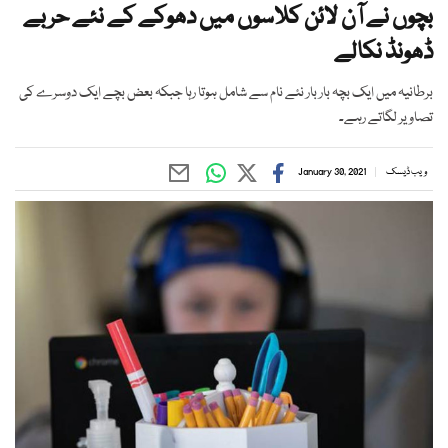
بچوں نے آن لائن کلاسوں میں دھوکے کے نئے حربے
ڈھونڈ نکالے
برطانیہ میں ایک بچہ بار بار نئے نام سے شامل ہوتا رہا جبکہ بعض بچے ایک دوسرے کی
تصاویر لگاتے رہے۔
ویب ڈیسک
January 30, 2021