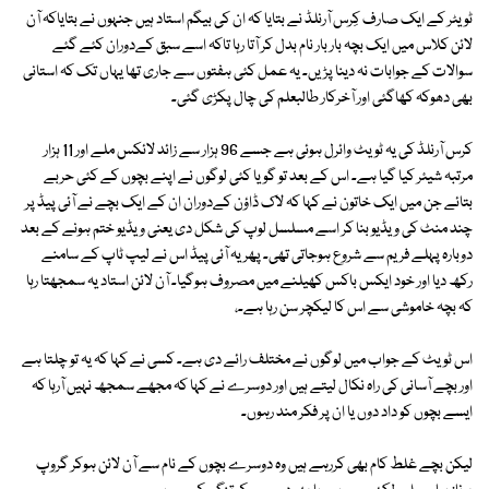
ٹویٹر کے ایک صارف کِرس آرنلڈ نے بتایا کہ ان کی بیگم استاد ہیں جنہوں نے بتایاکہ آن
لائن کلاس میں ایک بچہ بار بار نام بدل کر آتا رہا تاکہ اسے سبق کےدوران کئے گئے
سوالات کے جوابات نہ دینا پڑیں۔ یہ عمل کئی ہفتوں سے جاری تھا یہاں تک کہ استانی
بھی دھوکہ کھاگئی اور آخرکار طالبعلم کی چال پکڑی گئی۔
کرس آرنلڈ کی یہ ٹویٹ وائرل ہوئی ہے جسے 96 ہزار سے زائد لائکس ملے اور 11 ہزار
مرتبہ شیئر کیا گیا ہے۔ اس کے بعد تو گویا کئی لوگوں نے اپنے بچوں کے کئی حربے
بتائے جن میں ایک خاتون نے کہا کہ لاک ڈاؤن کےدوران ان کے ایک بچے نے آئی پیڈ پر
چند منٹ کی ویڈیو بنا کر اسے مسلسل لوپ کی شکل دی یعنی ویڈیو ختم ہونے کے بعد
دوبارہ پہلے فریم سے شروع ہوجاتی تھی۔ پھر یہ آئی پیڈ اس نے لیپ ٹاپ کے سامنے
رکھ دیا اور خود ایکس باکس کھیلنے میں مصروف ہوگیا۔ آن لائن استاد یہ سمجھتا رہا
کہ بچہ خاموشی سے اس کا لیکچر سن رہا ہے۔،
اس ٹویٹ کے جواب میں لوگوں نے مختلف رائے دی ہے۔ کسی نے کہا کہ یہ تو چلتا ہے
اور بچے آسانی کی راہ نکال لیتے ہیں اور دوسرے نے کہا کہ مجھے سمجھ نہیں آرہا کہ
ایسے بچوں کو داد دوں یا ان پر فکر مند رہوں۔
لیکن بچے غلط کام بھی کررہے ہیں وہ دوسرے بچوں کے نام سے آن لائن ہوکر گروپ