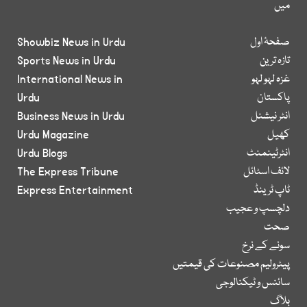
میں
صفحۂ اول
Showbiz News in Urdu
تازہ ترین
Sports News in Urdu
غزہ لہو لہو
International News in
پاکستان
Urdu
انٹر نیشنل
Business News in Urdu
کھیل
Urdu Magazine
انٹرٹینمنٹ
Urdu Blogs
لائف اسٹائل
The Express Tribune
ٹاپ ٹرینڈ
Express Entertainment
دلچسپ و عجیب
صحت
سونے کے نرخ
پیٹرولیم مصنوعات کی قیمتیں
سائنس و ٹیکنالوجی
بلاگ