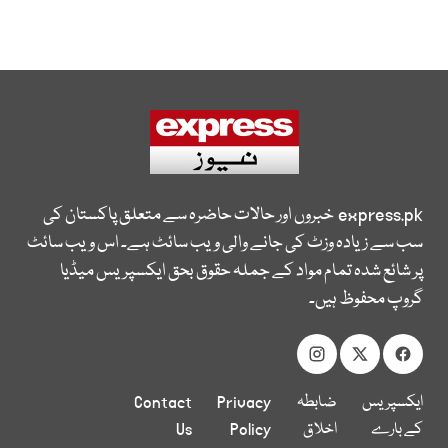
express.pk
خبروں اور حالات حاضرہ سے متعلق پاکستان کی
سب سے زیادہ وزٹ کی جانے والی ویب سائٹ ہے۔ اس ویب سائٹ
پر شائع شدہ تمام مواد کے جملہ حقوق بحق ایکسپریس میڈیا
گروپ محفوظ ہیں۔
ایکسپریس
ضابطہ
Privacy
Contact
کے بارے
اخلاق
Policy
Us