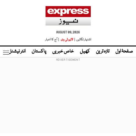
AUGUST 09, 2026
اشتہار لگائیں |
لائیو ٹی وی
| آج کا اخبار
صفحۂ اول
تازہ ترین
کھیل
خاص خبریں
پاکستان
انٹر نیشنل
ٹا