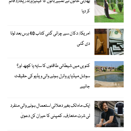
بھارتی خاتون نے لمبے بالوں کا گینیز ورلڈ ریکارڈ قائم
کر دیا
امریکا: دکان سے چرائی گئی کتاب 40 برس بعد لوٹا
دی گئی
کنویں میں شیطانی طاقتوں کا سایہ یا کچھ اور؟
سوشل میڈیا پر وائرل ہونے والی ویڈیو کی حقیقت
جانیے
ایک ماہ تک بغیر دھلائی استعمال ہونے والی منفرد
ٹی شرٹ متعارف، کمپنی کا حیران کن دعویٰ