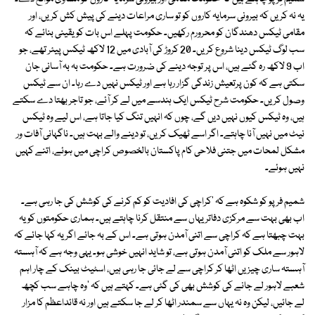
یہ نہ کریں کہ بیرونی سرمایہ کاروں کو تو ساری مراعات دینے کی پیش کش کریں، اور
مقامی ٹیکس دھندگان کو محرورم رکھیں۔ حکومت پہلے اس بات کو یقینی بنائے کہ
سب لوگ ٹیکس دینا شروع کریں۔ 20 کروڑ کی آبادی میں 12 لاکھ ٹیکس پیئر تھے، جو
اب 9 لاکھ رہ گئے ہیں، اس پر توجہ دینے کی ضرورت ہے۔ حکومت بہ بہ آسانی جان
سکتی ہے کہ کون پرتعیش زندگی گزار رہا ہے اور ٹیکس نہیں دے رہا۔ ان سے ٹیکس
وصول کریں۔ حکومت شرح ٹیکس ایک ہندسے میں لے کر آئے، جو تاجر بھتا دے سکتے
ہیں، وہ ٹیکس کیوں نہیں دیں گے، چوں کہ انہیں تنگ کیا جاتا ہے، اس لیے وہ ٹیکس
نیٹ میں نہیں آنا چاہتے۔ اگر اسے ٹھیک کریں، تو دینے والے بہت ہیں۔ ناگہانی آفات ور
مشکل لمحات میں جتنی فلاحی کام پاکستان بالخصوص کراچی میں ہوئے، اتنے کہیں
نہیں ہوئے۔
شمیم فرپو کو شکوہ ہے کہ 'کراچی کی افادیت کو کم کرنے کی کوشش کی جا رہی ہے۔
اب بھی بہت سے مرکزی دفاتر یہاں سے منتقل کرنا چاہتے ہیں۔ ہماری حکومتوں کو یہ
بہت چبھتا ہے کہ کراچی سے اتنی آمدن ہوتی ہے۔ اس کے بہ جائے اگر یہ کہا جائے کہ
لاہور سے ملک کو اتنی آمدن ہوتی ہے، تو شاید انہیں خوشی ہو۔ یہی وجہ ہے کہ آہستہ
آہستہ ساری چیزیں اٹھا کر کراچی سے لے جائی جا رہی ہیں، اسٹیٹ بینک کے چار اہم
شعبے لاہور لے جانے کی کوشش بھی کی گئی ہے۔ کہتے ہیں کہ 'وہ چاہے سب کچھ
لے جائیں، لیکن وہ نہ یہاں سے سمندر اٹھا کر لے جا سکتے ہیں اور نہ قائداعظم کا مزار