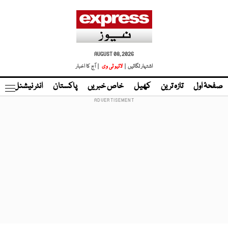
AUGUST 08, 2026
اشتہار لگائیں |
لائیو ٹی وی
| آج کا اخبار
صفحۂ اول
تازہ ترین
کھیل
خاص خبریں
پاکستان
انٹر نیشنل
ٹا