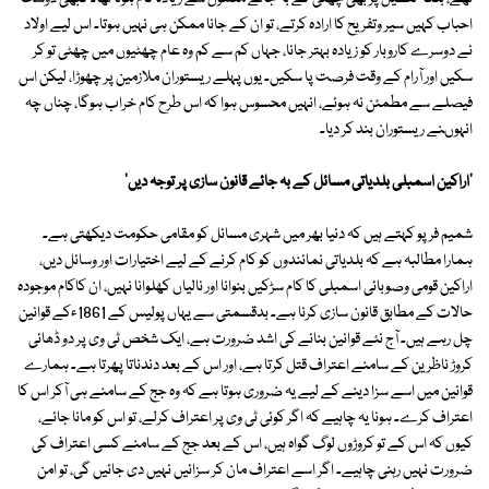
احباب کہیں سیر وتفریح کا ارادہ کرتے، تو ان کے جانا ممکن ہی نہیں ہوتا۔ اس لیے اولاد
نے دوسرے کاروبار کو زیادہ بہتر جانا، جہاں کم سے کم وہ عام چھٹیوں میں چھٹی تو کر
سکیں اور آرام کے وقت فرصت پا سکیں۔ یوں پہلے ریستوران ملازمین پر چھوڑا، لیکن اس
فیصلے سے مطمئن نہ ہوئے، انہیں محسوس ہوا کہ اس طرح کام خراب ہوگا، چناں چہ
انہوںنے ریستوران بند کر دیا۔
'اراکین اسمبلی بلدیاتی مسائل کے بہ جائے قانون سازی پر توجہ دیں'
شمیم فرپو کہتے ہیں کہ دنیا بھر میں شہری مسائل کو مقامی حکومت دیکھتی ہے۔
ہمارا مطالبہ ہے کہ بلدیاتی نمائندوں کو کام کرنے کے لیے اختیارات اور وسائل دیں،
اراکین قومی وصوبائی اسمبلی کا کام سڑکیں بنوانا اور نالیاں کھلوانا نہیں، ان کاکام موجودہ
حالات کے مطابق قانون سازی کرنا ہے۔ بدقسمتی سے یہاں پولیس کے 1861ءکے قوانین
چل رہے ہیں۔ آج نئے قوانین بنانے کی اشد ضرورت ہے، ایک شخص ٹی وی پر دو ڈھائی
کروڑ ناظرین کے سامنے اعتراف قتل کرتا ہے، اور اس کے بعد دندناتا پھرتا ہے۔ ہمارے
قوانین میں اسے سزا دینے کے لیے یہ ضروری ہوتا ہے کہ وہ جج کے سامنے ہی آکر اس کا
اعتراف کرے۔ ہونا یہ چاہیے کہ اگر کوئی ٹی وی پر اعتراف کرلے، تو اس کو مانا جائے،
کیوں کہ اس کے تو کروڑوں لوگ گواہ ہیں، اس کے بعد جج کے سامنے کسی اعتراف کی
ضرورت نہیں رہنی چاہیے۔ اگر اسے اعتراف مان کر سزائیں نہیں دی جائیں گی، تو امن