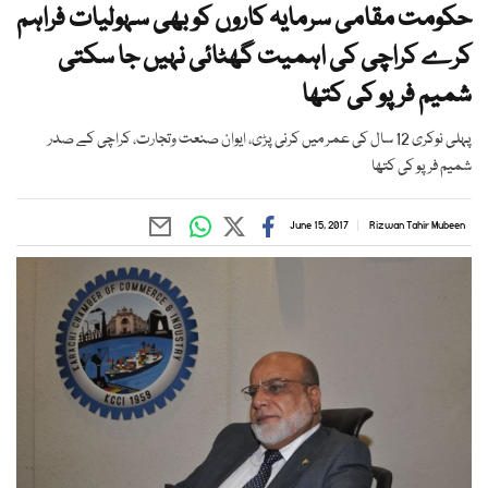
حکومت مقامی سرمایہ کاروں کو بھی سہولیات فراہم
کرے کراچی کی اہمیت گھٹائی نہیں جا سکتی
شمیم فرپو کی کتھا
پہلی نوکری 12 سال کی عمر میں کرنی پڑی، ایوان صنعت وتجارت، کراچی کے صدر
شمیم فرپو کی کتھا
June 15, 2017
Rizwan Tahir Mubeen