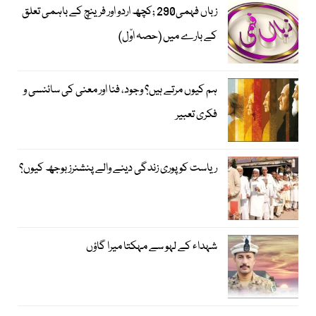
زباں فہمی290 ;کچھ اردو اور فرینچ کے باہمی تعلق
کے بارے میں (حصہ اوّل)
ہم کیوں مرتے ہیں؟ وجود، فنا اور معنی کی سائنسی و
فکری تعبیر
ریاست کو پوری زندگی دینے والے پنشنرز بوجھ کیوں؟
شہداء کے لہو سے مہکتا میرا گاؤں