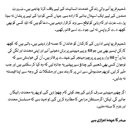
شمیم فِرپو آنے والی زندگی خدمت انسانیت کے لیے وقف کرنا چاہتے ہیں۔ ضرورت
مندوں کے لیے ایک اسپتال بنانے کا ارادہ ہے، جہاں کسی کو دوا کے لیے پریشان نہ ہونا
پڑے۔ عزت اور کام یابی کو توقع سے بڑھ کر قرار دیتے ہیں۔ دعاگو ہیں کہ اللہ کسی کو بھی
کچھ دے کر واپس نہ لے، جو دے اسے قائم رکھے۔
شمیم فِرپو اپنے اداروں کے کارکنان کو خاندان کا حصہ قرار دیتے ہیں۔ باتے ہیں کہ کچھ
کارکن ایسے بھی ہیں جو 40 روپے مہینے پر برتن دھونے آئے اور اپنی محنت اور لگن کی
بنا پر آج 80 ہزار روپے پر پرچیز مینجر کے عہدے پر فائز ہیں۔ اُن کی خواہش ہے کہ
نوجوان کسی بھی شعبے کے چناﺅ سے پہلے یہ جائزہ لیں کہ وہ کیا کر سکتے ہیں اور جب
طے کر لیں، تو پھر مضبوطی سے اس پر کاربند ہوں اور مشکلات کی وجہ سے اپنا فیصلہ
نہ بدلیں۔
اگر چھے مہینے صرف کرنے کے بعد کوئی کام چھوڑ دیں گے، تو پھر یہ محنت رائیگاں
جائے گی، لیکن اگر مستقل مزاجی کا مظاہرہ کریں گے، تو امید ہے کہ مسلسل محنت
اور عزم کا صلہ ملے۔
صدر کا عہدہ اعزازی ہے