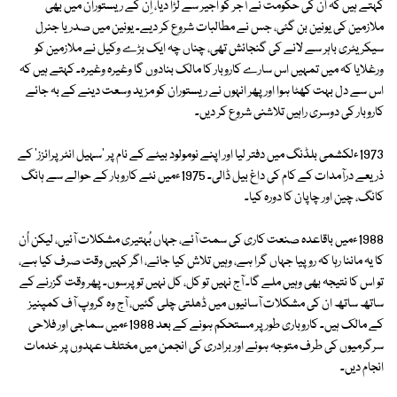
کہتے ہیں کہ اُن کی حکومت نے آجر کو اجیر سے لڑا دیا، اِن کے ریستوران میں بھی
ملازمین کی یونین بن گئی، جس نے مطالبات شروع کر دیے۔ یونین میں صدر یا جنرل
سیکریٹری باہر سے لانے کی گنجائش تھی، چناں چہ ایک بڑے وکیل نے ملازمین کو
ورغلایا کہ میں تمہیں اس سارے کاروبار کا مالک بنادوں گا وغیرہ وغیرہ۔ کہتے ہیں کہ
اس سے دل بہت کھٹا ہوا اور پھر انہوں نے ریستوران کو مزید وسعت دینے کے بہ جائے
کاروبار کی دوسری راہیں تلاشنی شروع کر دیں۔
1973ءلکشمی بلڈنگ میں دفتر لیا اور اپنے نومولود بیٹے کے نام پر 'سہیل انٹر پرائزز' کے
ذریعے درآمدات کے کام کی داغ بیل ڈالی۔ 1975ءمیں نئے کاروبار کے حوالے سے ہانگ
کانگ، چین اور چاپان کا دورہ کیا۔
1988ءمیں باقاعدہ صنعت کاری کی سمت آئے، جہاں بُہتیری مشکلات آئیں، لیکن اُن
کا یہ ماننا رہا کہ روپیا جہاں گرا ہے، وہیں تلاش کیا جائے، اگر کہیں وقت صرف کیا ہے،
تو اس کا نتیجہ بھی وہیں ملے گا۔ آج نہیں تو کل، کل نہیں تو پرسوں۔ پھر وقت گزرنے کے
ساتھ ساتھ ان کی مشکلات آسانیوں میں ڈھلتی چلی گئیں، آج وہ گروپ آف کمپنیز
کے مالک ہیں۔ کاروباری طور پر مستحکم ہونے کے بعد 1988ءمیں سماجی اور فلاحی
سرگرمیوں کی طرف متوجہ ہوئے اور برادری کی انجمن میں مختلف عہدوں پر خدمات
انجام دیں۔