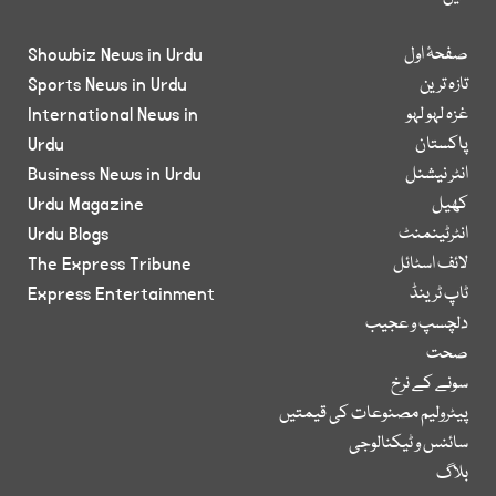
صفحۂ اول
Showbiz News in Urdu
تازہ ترین
Sports News in Urdu
غزہ لہو لہو
International News in
پاکستان
Urdu
انٹر نیشنل
Business News in Urdu
کھیل
Urdu Magazine
انٹرٹینمنٹ
Urdu Blogs
لائف اسٹائل
The Express Tribune
ٹاپ ٹرینڈ
Express Entertainment
دلچسپ و عجیب
صحت
سونے کے نرخ
پیٹرولیم مصنوعات کی قیمتیں
سائنس و ٹیکنالوجی
بلاگ