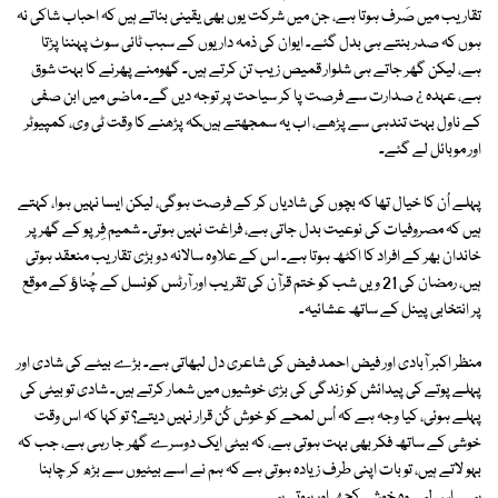
تقاریب میں صَرف ہوتا ہے، جن میں شرکت یوں بھی یقینی بناتے ہیں کہ احباب شاکی نہ
ہوں کہ صدر بنتے ہی بدل گئے۔ ایوان کی ذمہ داریوں کے سبب ٹائی سوٹ پہننا پڑتا
ہے، لیکن گھر جاتے ہی شلوار قمیص زیب تن کرتے ہیں۔ گھومنے پھرنے کا بہت شوق
ہے، عہدہ ¿ صدارت سے فرصت پا کر سیاحت پر توجہ دیں گے۔ ماضی میں ابن صفی
کے ناول بہت تندہی سے پڑھے، اب یہ سمجھتے ہیںکہ پڑھنے کا وقت ٹی وی، کمپیوٹر
اور موبائل لے گئے۔
پہلے اُن کا خیال تھا کہ بچوں کی شادیاں کر کے فرصت ہوگی، لیکن ایسا نہیں ہوا، کہتے
ہیں کہ مصروفیات کی نوعیت بدل جاتی ہے، فراغت نہیں ہوتی۔ شمیم فِرپو کے گھر پر
خاندان بھر کے افراد کا اکٹھ ہوتا ہے۔ اس کے علاوہ سالانہ دو بڑی تقاریب منعقد ہوتی
ہیں، رمضان کی 21 ویں شب کو ختم قرآن کی تقریب اور آرٹس کونسل کے چُناﺅ کے موقع
پر انتخابی پینل کے ساتھ عشائیہ۔
منظر اکبر آبادی اور فیض احمد فیض کی شاعری دل لبھاتی ہے۔ بڑے بیٹے کی شادی اور
پہلے پوتے کی پیدائش کو زندگی کی بڑی خوشیوں میں شمار کرتے ہیں۔ شادی تو بیٹی کی
پہلے ہوئی، کیا وجہ ہے کہ اُس لمحے کو خوش کُن قرار نہیں دیتے؟ تو کہا کہ اس وقت
خوشی کے ساتھ فکر بھی بہت ہوتی ہے، کہ بیٹی ایک دوسرے گھر جا رہی ہے، جب کہ
بہو لاتے ہیں، تو بات اپنی طرف زیادہ ہوتی ہے کہ ہم نے اسے بیٹیوں سے بڑھ کر چاہنا
ہے۔ اس لیے وہ خوشی کچھ اور ہوتی ہے۔