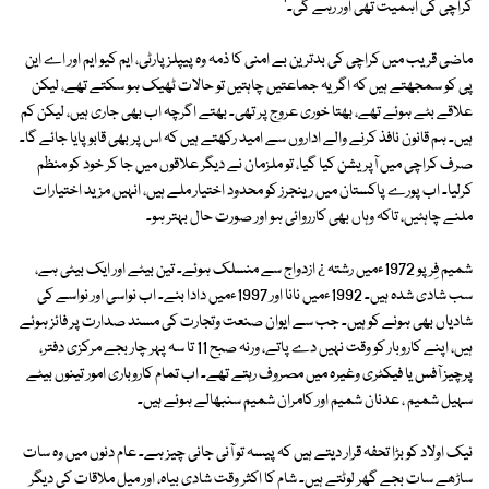
کراچی کی اہمیت تھی اور رہے گی۔'
ماضی قریب میں کراچی کی بدترین بے امنی کا ذمہ وہ پیپلزپارٹی، ایم کیو ایم اور اے این
پی کو سمجھتے ہیں کہ اگر یہ جماعتیں چاہتیں تو حالات ٹھیک ہو سکتے تھے، لیکن
علاقے بٹے ہوئے تھے، بھتا خوری عروج پر تھی۔ بھتے اگرچہ اب بھی جاری ہیں، لیکن کم
ہیں۔ ہم قانون نافذ کرنے والے اداروں سے امید رکھتے ہیں کہ اس پر بھی قابو پایا جائے گا۔
صرف کراچی میں آپریشن کیا گیا، تو ملزمان نے دیگر علاقوں میں جا کر خود کو منظم
کرلیا۔ اب پورے پاکستان میں رینجرز کو محدود اختیار ملے ہیں، انہیں مزید اختیارات
ملنے چاہئیں، تاکہ وہاں بھی کارروائی ہو اور صورت حال بہتر ہو۔
شمیم فِرپو 1972ءمیں رشتہ ¿ ازدواج سے منسلک ہوئے۔ تین بیٹے اور ایک بیٹی ہے،
سب شادی شدہ ہیں۔ 1992ءمیں نانا اور 1997ءمیں دادا بنے۔ اب نواسی اور نواسے کی
شادیاں بھی ہونے کو ہیں۔ جب سے ایوان صنعت وتجارت کی مسند صدارت پر فائز ہوئے
ہیں، اپنے کاروبار کو وقت نہیں دے پاتے، ورنہ صبح 11 تا سہ پہر چار بجے مرکزی دفتر،
پرچیز آفس یا فیکٹری وغیرہ میں مصروف رہتے تھے۔ اب تمام کاروباری امور تینوں بیٹے
سہیل شمیم ، عدنان شمیم اور کامران شمیم سنبھالے ہوئے ہیں۔
نیک اولاد کو بڑا تحفہ قرار دیتے ہیں کہ پیسہ تو آنی جانی چیز ہے۔ عام دنوں میں وہ سات
ساڑھے سات بجے گھر لوٹتے ہیں۔ شام کا اکثر وقت شادی بیاہ، اور میل ملاقات کی دیگر