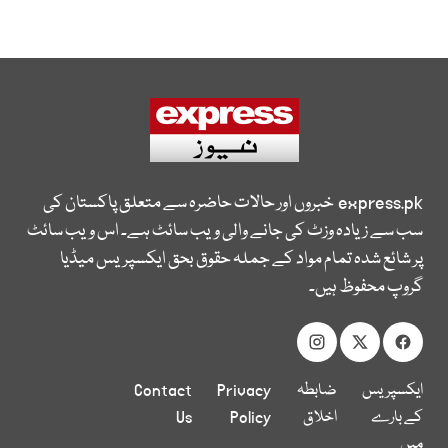
express.pk
خبروں اور حالات حاضرہ سے متعلق پاکستان کی
سب سے زیادہ وزٹ کی جانے والی ویب سائٹ ہے۔ اس ویب سائٹ
پر شائع شدہ تمام مواد کے جملہ حقوق بحق ایکسپریس میڈیا
گروپ محفوظ ہیں۔
ایکسپریس
ضابطہ
Privacy
Contact
کے بارے
اخلاق
Policy
Us
میں