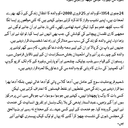
24جنوری 1954ءکو والد اور 25 فروری 2000ءکو والدہ کا انتقال زندگی کے دُکھ بھرے
لمحات ہیں۔ اپنے نشیب وفراز کا تذکرہ کرتے ہوئے کہتے ہیں کہ کئی موقعوں پر ایسا لگا
کہ سب کچھ ختم ہو گیا، لیکن امید تھامے رکھی۔ کئی بار جانے اور اَن جانے لوگوں نے
مجھے کاری نقصان پہچانے کی کوشش کی، جب بھی انہوں نے ایسا کیا، تو اللہ نے اور آگے
بڑھا دیا۔ اپنی والدہ کو زندگی کی سب سے متاثرکُن اور راہ نما شخصیت قرار دیتے ہیں،
جنہوں نے باپ بن کر پالا اور ان کے لیے ہمہ وقت دعاگو رہتیں۔ کام سے گھر لوٹنے پر
والدہ کے چہرے پر آنے والی اطمینان بخش مسکراہٹ ان کے لیے ناقابل فراموش ہے۔
ریستوران کے قیام سے بلب، بوتیک، چشمے اور آٹو پارٹس وغیرہ کے کام تک 'فرپو گروپ
آف کمپنیز' کی ساری کام یابی کو وہ والدہ ہی کی دعاﺅںکا ثمرہ قرار دیتے ہیں۔
شمیم فِرپو مثبت سوچ کے حامل ہیں، آدھا گلاس پانی کو آدھا خالی نہیں، بلکہ آدھا بھرا
ہوا قرار دیتے ہیں۔ زندگی میں غلطیوں اور غلط فیصلوں کا اعتراف کرتے ہیں، لیکن
کسی بات کا روگ یا پچھتاوا نہیں۔ کہتے ہیں جو ہوا سو ہوا۔ اب جو باقی ہے، اس پر مرکوز
ہوں اور آگے بڑھیں۔ عبدالستار ایدھی کی بلا رنگ ونسل اور تفریق انسانیت کی خدمت
نے انہیں گرویدہ کیا، جو خدمت کے لیے کسی عہدے کے محتاج نہ رہے اور ضیاالحق
کی مجلس شوریٰ کی نشست چھوڑ کر آگئے کہ یہاں تو لوگ کیک پیسٹری کھانے آتے
ہیں۔