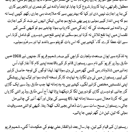
معقول رقم تھی۔ اپنا کاروبار شروع کرنا چاہا، تو ابتداً والدہ نے کم عمری اور ناتجربے کاری
کی بنا پر اجازت نہیں دی اور کہا کہ بہتر یہی ہے کہ ملازمت ہی جاری رکھو، کہیں ایسا نہ
ہو کہ پس انداز کیے ہوئے روپے بھی ضایع ہو جائیں، لیکن انہوں نے ضد کر کے اجازت
لی۔ والدہ نے نصیحت کی کہ 'زندگی میں کام یاب ہونا چاہتے ہو، تو کبھی کسی کے
نقصان میں اپنا نفع تلاش نہ کرنا اور ہو سکے، تو اپنے نفع میں دوسروں کو شامل کرنا، اس
سے اللہ عطا کرے گا۔' کہتے ہیں کہ اس بات کو پلو سے باندھ لیا اور سرخرُو ہوئے۔
یہ تذکرہ ہے ایوان صنعت وتجارت کراچی کے صدر شمیم فِرپو کا، جنہوں نے 1968ءمیں
طارق روڈ پر 'فِرپو' کے نام سے ریستوران قائم کر کے باقاعدہ اپنے کام کا آغاز کیا۔ اُس
زمانے میں شاذونادر ہی کسی گھر میں ٹی وی ہوتا تھا، لہٰذا لوگوں کی توجہ حاصل کرنے
کے لیے ریستوران میں ٹی وی لگایا، یہ نہایت کارگر نسخہ ثابت ہوا اور لوگ یہاں پیشگی
اپنی نشستیں مختص کرانے لگے۔ کہتے ہیں یہ وہ زمانہ تھا جب طارق روڈ سے ایک گاڑی
گزر جائے، تو دوسری گاڑی کو دوربین لگا کر دیکھنا پڑتا تھا، آج اُسی طارق روڈ پر اتنی گاڑیاں
ہیں کہ گزرنا محال ہے۔ سستا زمانہ تھا، 45 پیسے کی بوتل اور آٹھ آنے کی چائے مل
جاتی۔ ریستوران صبح سات سے رات ڈھائی بجے تک کھلا رہتا، کبھی تو اتنی مصروفیت
ہوتی کہ تین، تین دن گھر نہیں جا پاتے۔
ریستوران کے قیام کے تین، چار سال بعد ذوالفقار علی بھٹو کی حکومت آگئی۔ شمیم فِرپو