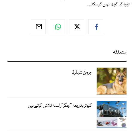
تو وہ کیا کچھ نہیں کر سکتے۔
متعلقہ
جرمن شیفرڈ
کبوتر بذریعہ ’’جگر‘‘راستہ تلاش کرتے ہیں