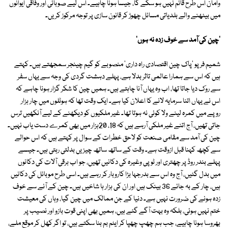
وامان اس طرح قائم نہیں ہو سکے گا، جیسا ہونا چاہیے۔ اس لیے صوبائی اور وفاقی ایوانوں
میں بیٹھنے والے بلدیاتی مسائل چھوڑ کر قانون سازی پر توجہ مرکوز کریں۔
'چین کی آمد سے خوف زدہ نہ ہوں'
شمیم فرپو 'پاک چین اقتصادی راہ داری' منصوبے کو گیم چینجر سمجھتے ہیں۔ کہتے
ہیں کہ اس سے ہمارا عالمی تاثر بدلا ہے، پہلے دہشت گردی کی وجہ سے یہاں سفر
سے روک دیا جاتا تھا، اب وہ یہاں آنا چاہتے ہیں۔ ہمیں چین کا شکر گزار ہونا چاہے کہ
اس نے یہاں اتنا سرمایہ لانے کا اعلان کیا ہے۔ ایک وقت تھا کہ ہوٹلوں میں چار ہزار
روپے میں کمرہ لینے ولا کوئی نہ ہوتا تھا۔ غیر ملکیوں کو دیکھنے کے لیے آنکھیں ترس
جاتی تھیں، آج اتنے غیر ملکی آرہے ہیں کہ 18، 20ہزار میں بھی کمرے دست یاب نہیں۔
چین کی آمد سے مقامی صنعت کو لاحق خطرات کے سوال پر کہتے ہیں کہ اس حوالے
سے کچھ کہنا قبل ازوقت ہے۔ وقت کے ساتھ ساتھ چیزیں بدلتی رہتی ہیں۔ جیسے
پہلے بندر روڈ پر چھتری اور ٹوپی وغیرہ کی دکانیں تھیں، جو اب برقی آلات کی دکانوں
میں بدل گئیں، آج وہ اس سے بدرجہا بڑا کاروبار کر رہے ہیں۔ اسی طرح موبائل کی دکانیں
ہیں، چار کے بہ جائے 36 بینک ہیں اور ان کی ہزار ہا شاخیں ہیں۔ چین کے آنے سے خوف
زدہ ہونے کی ضرورت نہیں ہے۔ دنیا کے جن ممالک میں چین گیا، وہاں کی معیشت
ختم نہیں ہوئی، بلکہ وہ بہت آگے گئے ہیں، ہمیں بھی اپنی قوت بازو اور نصیب پر
بھروسا ہونا چاہیے، جب ہم چھپ چھپا کر ایٹم بم بنا سکتے ہیں، تو اگر کھل کر موقع ملے،