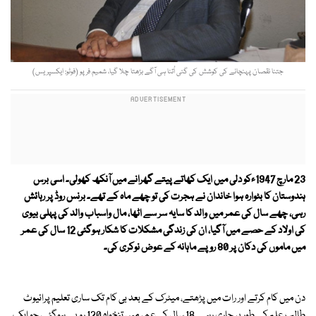
جتنا نقصان پہنچانے کی کوشش کی گئی اُتنا ہی آگے بڑھتا چلا گیا، شمیم فرپو (فوٹو: ایکسپریس)
23 مارچ 1947ءکو دلی میں ایک کھاتے پیتے گھرانے میں آنکھ کھولی۔ اسی برس
ہندوستان کا بٹوارہ ہوا خاندان نے ہجرت کی تو چھے ماہ کے تھے۔ برنس روڈ پر رہائش
رہی، چھے سال کی عمر میں والد کا سایہ سر سے اٹھا، مال واسباب والد کی پہلی بیوی
کی اولاد کے حصے میں آگیا، ان کی زندگی مشکلات کا شکار ہوگئی 12 سال کی عمر
میں ماموں کی دکان پر 80 روپے ماہانہ کے عوض نوکری کی۔
دن میں کام کرتے اور رات میں پڑھتے، میٹرک کے بعد بی کام تک ساری تعلیم پرائیوٹ
طالب علم کے طور پر جاری رہی۔ 18 سال کی عمر میں تنخواہ 120 روپے ہوگئی، جو ایک