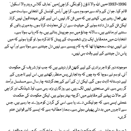
1996ء1997ءمیں اللہ والا ٹاﺅن (کورنگی، کراچی) میں 'عارف گلاس ویئر والا اسکول'
قائم کیا، جو ان کے والد سے موسوم ہے۔ کراچی آرٹس کونسل کی انتخابی سیاست میں
بھی فعال رہتے ہیں، کہتے ہیں کہ میں فن کار نہیں، اس لیے کوئی عہدہ قبول نہیں کرتا،
لیکن فن کے دل دادہ ہونے کی حیثیت سے ان کی معاونت کرتا ہوں، وہ میری باتوں کو
سنتے اور مانتے ہیں۔ سالانہ چناﺅ میں ہم جو پینل بناتے ہیں، وہ کام یاب ہوتا ہے۔
انتخابات میں مدمقابل ایک بڑی شخصیت کے پینل کا تذکرہ ہوا، تو گویا ہوئے کہ میں
نے انہیں بہت سمجھایا تھا کہ یہ کام پیسے سے نہیں دل جیتنے سے ہوتا ہے اور آپ کے
پاس دل جیتنے کے لیے وقت ہی نہیں۔
موجودہ دور کو تاجر برادری کے لیے کٹھن قرار دیتے ہیں کہ جب نواز شریف کی حکومت
آئی، تو ہم نے سوچا کہ وہ چوں کہ وہ تجارتی پس منظر رکھتے ہیں، اس لیے تاجروں کے
لیے دوستانہ ثابت ہوں گے، لیکن ان کے آنے کے بعدگزشتہ چار سال سے مسلسل برآمد
گر رہی ہے، نئی صنعتیں نہیں لگ رہیں، بے روزگاری بڑھ رہی ہے۔ لوڈ شیڈنگ اور کراچی
کے حالات پہلے کے مقابلے میں اگرچہ بہتر ہوئے ہیں، لیکن حکومت کی حکمت
عملی ایسی ہے، کہ جو ٹیکس دے رہا ہے، اسی کی گردن کو مروڑے جا رہے ہیں، جس
سے تاجروں میں بد دلی پھیلی ہوئی ہے۔ ہمارا مطالبہ ہے کہ ایسے کالے قوانین ختم
کریں۔
شمیم فِرپو چاہتے ہیں کہ حکومت مقامی اور بیرونی سرمایہ کاروں کو مساوی مواقع دے۔