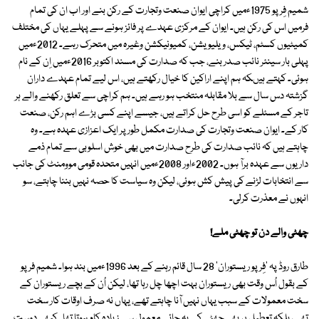
شمیم فِرپو 1975ءمیں کراچی ایوان صنعت وتجارت کے رکن بنے اور اب ان کی تمام
فرمیں اس کی رکن ہیں۔ ایوان کے مرکزی عہدے پر فائز ہونے سے پہلے یہاں کی مختلف
کمیٹیوں کسٹم، ٹیکس، ویلیویشن، کمیونیکشن وغیرہ میں متحرک رہے۔ 2012ءمیں
پہلی بار سینئر نائب صدر بنے، جب کہ صدارت کی مسند اکتوبر 2016ءمیں اِن کے نام
ہوئی۔ کہتے ہیںکہ ہم اپنے اراکین کا خیال رکھتے ہیں، اس لیے تمام عہدے داران
گزشتہ دس سال سے بلا مقابلہ منتخب ہو رہے ہیں۔ ہم کراچی سے تعلق رکھنے والے ہر
تاجر کے مسئلے کو اسی طرح حل کراتے ہیں، جیسے اپنے کسی بڑے اہم رکن، صنعت
کار کے۔ ایوان صنعت وتجارت کی صدارت مکمل طور پر ایک اعزازی عہدہ ہے۔ وہ
چاہتے ہیں کہ نائب صدارت کی طرح صدارت میں بھی خوش اسلوبی سے تمام ذمے
داریوں سے عہدہ برآ ہوں۔ 2002ءاور 2008ءمیں انہیں متحدہ قومی موومنٹ کی جانب
سے انتخابات لڑنے کی پیش کش ہوئی، لیکن وہ سیاست کا حصہ نہیں بننا چاہتے، سو
انہوں نے معذرت کرلی۔
چھٹی والے دن تو چھٹی ملے!
طارق روڈ پہ 'فِرپو ریستوران' 28 سال قائم رہنے کے بعد 1996ءمیں بند ہوا۔ شمیم فرپو
کے بقول اُس وقت بھی ریستوران بہت اچھا چل رہا تھا، لیکن اُن کے بچے ریستوران کے
سخت معمولات کے سبب یہاں نہیں آنا چاہتے تھے، یہاں نہ صرف اوقات کار سخت
تھے، بلکہ تعطیل پر بھی چھٹی کے بہ جائے معمول سے زیادہ کام ہوتا تھا۔ کبھی دوست