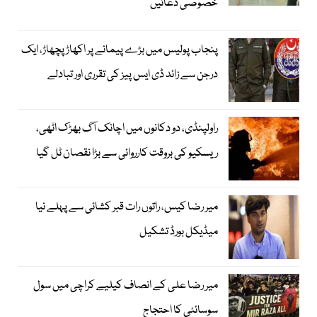
خصوصی دعائیں
پنجاب پولیس میں بڑے پیمانے پر اکھاڑ پچھاڑ، ایک
درجن سے زائد ڈی ایس پیز کی تقرری اور تبادلے
راولپنڈی، دو دکانوں میں اچانک آگ بھڑک اٹھی،
ریسکیو کی بروقت کارروائی سے بڑا نقصان ٹل گیا
میر رضا کیس، راتوں رات قبر کشائی سے پہلے نیا
میڈیکل بورڈ تشکیل
میر رضا علی کے انصاف کیلیے کراچی میں سول
سوسائٹی کا احتجاج