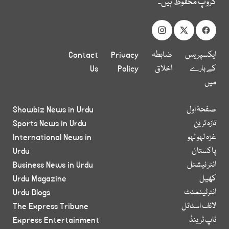
گروپ محفوظ ہیں۔
ایکسپریس
ضابطہ
Privacy
Contact
کے بارے
اخلاق
Policy
Us
میں
صفحۂ اول
Showbiz News in Urdu
تازہ ترین
Sports News in Urdu
غزہ لہو لہو
International News in
پاکستان
Urdu
انٹر نیشنل
Business News in Urdu
کھیل
Urdu Magazine
انٹرٹینمنٹ
Urdu Blogs
لائف اسٹائل
The Express Tribune
ٹاپ ٹرینڈ
Express Entertainment