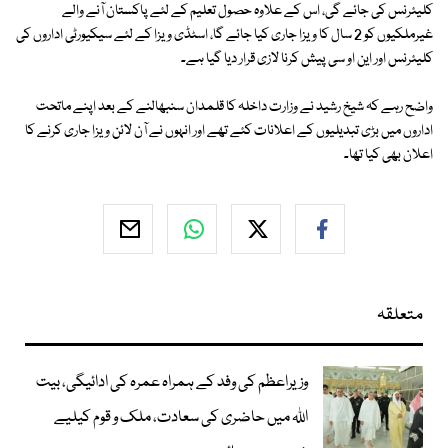
کلیئرنس کی جائے گی، اس کے علاوہ حصول تعلیم کے لئے پاکستان آنے والے
غیرملکیوں کو 2 سال کا ویزا جاری کیا جائے گا، اسٹڈی ویزا کے لئے سیکیورٹی اداروں کی
کلیئرنس اور این او سی پیش کرنا لازی قرار دیا گیا ہے۔
واضح رہے کہ شیخ رشید نے وزارت داخلہ کا قلمدان سنبھالنے کے بعد اپنے ماتحت
اداروں میں بڑی تبدیلیوں کے اعلانات کئے تھے اور انہوں نے آن لائن ویزا جاری کرنے کا
اعلان بھی کیا تھا۔
متعلقہ
وزیراعظم کی وفد کے ہمراہ عمرہ کی ادائیگی، بیت
اللہ میں حاضری کی سعادت، ملک و قوم کیلیے