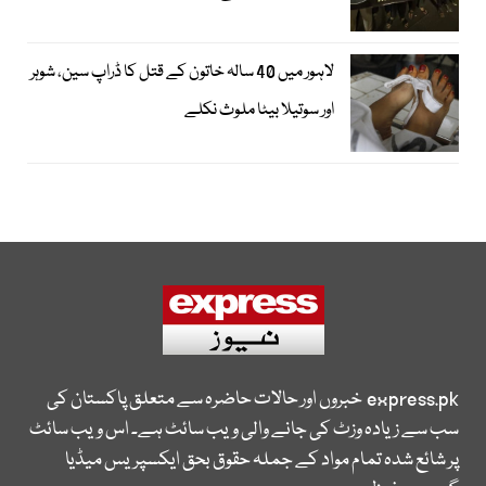
لاہور میں 40 سالہ خاتون کے قتل کا ڈراپ سین، شوہر
اور سوتیلا بیٹا ملوث نکلے
express.pk
خبروں اور حالات حاضرہ سے متعلق پاکستان کی
سب سے زیادہ وزٹ کی جانے والی ویب سائٹ ہے۔ اس ویب سائٹ
پر شائع شدہ تمام مواد کے جملہ حقوق بحق ایکسپریس میڈیا