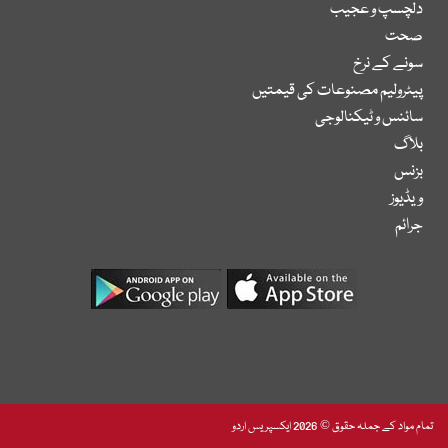
دلچسپ و عجیب
صحت
سونے کے نرخ
پیٹرولیم مصنوعات کی قیمتیں
سائنس و ٹیکنالوجی
بلاگ
بزنس
ویڈیوز
جرائم
تمام مواد کے جملہ حقوق © 2026 ایکسپریس اردو