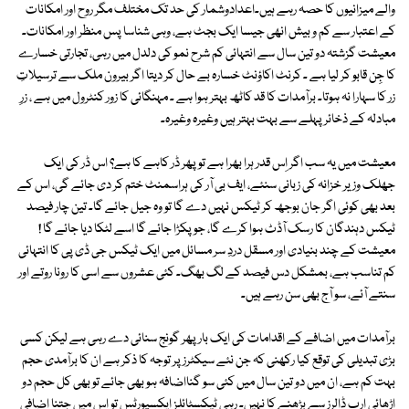
والے میزانیوں کا حصہ رہے ہیں۔اعدادوشمار کی حد تک مختلف مگر روح اور امکانات
کے اعتبار سے کم و بیش انھی جیسا ایک بجٹ ہے، وہی شناسا پس منظر اور امکانات۔
معیشت گزشتہ دو تین سال سے انتہائی کم شرح نمو کی دلدل میں رہی، تجارتی خسارے
کا جِن قابو کر لیا ہے ۔ کرنٹ اکاؤنٹ خسارہ بے حال کر دیتا اگر بیرون ملک سے ترسیلاتِ
زر کا سہارا نہ ہوتا۔ برآمدات کا قد کاٹھ بہتر ہوا ہے ۔ مہنگائی کا زور کنٹرول میں ہے ، زرِ
مبادلہ کے ذخائر پہلے سے بہت بہتر ہیں وغیرہ وغیرہ۔
معیشت میں یہ سب اگر اِس قدر ہرا بھرا ہے تو پھر ڈر کاہے کا ہے؟ اس ڈر کی ایک
جھلک وزیر خزانہ کی زبانی سنئے، ایف بی آر کی ہراسمنٹ ختم کر دی جائے گی، اس کے
بعد بھی کوئی اگر جان بوجھ کر ٹیکس نہیں دے گا تو وہ جیل جائے گا۔ تین چار فیصد
ٹیکس دہندگان کا رسک آڈٹ ہوا کرے گا، جو پکڑا جائے گا اسے لٹکا دیا جائے گا !
معیشت کے چند بنیادی اور مسقل دردِ سر مسائل میں ایک ٹیکس جی ڈی پی کا انتہائی
کم تناسب ہے، بمشکل دس فیصد کے لگ بھگ۔ کئی عشروں سے اسی کا رونا روتے اور
سنتے آئے، سو آج بھی سن رہے ہیں۔
برآمدات میں اضافے کے اقدامات کی ایک بار پھر گونج سنائی دے رہی ہے لیکن کسی
بڑی تبدیلی کی توقع کیا رکھنی کہ جن نئے سیکٹرز پر توجہ کا ذکر ہے ان کا برآمدی حجم
بہت کم ہے، ان میں دو تین سال میں کئی سو گنااضافہ ہو بھی جائے تو بھی کل حجم دو
اڑھائی ارب ڈالرز سے بڑھنے کا نہیں۔ رہی ٹیکسٹائلز ایکسپورٹس تو اس میں جتنا اضافی