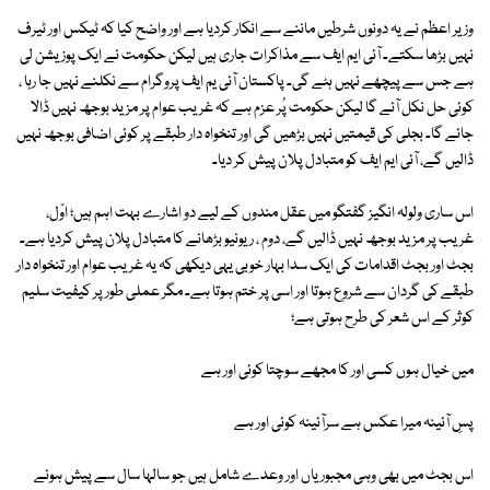
وزیر اعظم نے یہ دونوں شرطیں ماننے سے انکار کردیا ہے اور واضح کیا کہ ٹیکس اور ٹیرف
نہیں بڑھا سکتے۔ آئی ایم ایف سے مذاکرات جاری ہیں لیکن حکومت نے ایک پوزیشن لی
ہے جس سے پیچھے نہیں ہٹے گی۔ پاکستان آئی یم ایف پروگرام سے نکلنے نہیں جا رہا ،
کوئی حل نکل آئے گا لیکن حکومت پُر عزم ہے کہ غریب عوام پر مزید بوجھ نہیں ڈالا
جائے گا۔ بجلی کی قیمتیں نہیں بڑھیں گی اور تنخواہ دار طبقے پر کوئی اضافی بوجھ نہیں
ڈالیں گے، آئی ایم ایف کو متبادل پلان پیش کر دیا۔
اس ساری ولولہ انگیز گفتگو میں عقل مندوں کے لیے دو اشارے بہت اہم ہیں؛ اوّل،
غریب پر مزید بوجھ نہیں ڈالیں گے، دوم ، ریونیو بڑھانے کا متبادل پلان پیش کردیا ہے۔
بجٹ اور بجٹ اقدامات کی ایک سدا بہار خوبی یہی دیکھی کہ یہ غریب عوام اور تنخواہ دار
طبقے کی گردان سے شروع ہوتا اور اسی پر ختم ہوتا ہے۔ مگر عملی طور پر کیفیت سلیم
کوثر کے اس شعر کی طرح ہوتی ہے؛
میں خیال ہوں کسی اور کا مجھے سوچتا کوئی اور ہے
پسِ آئینہ میرا عکس ہے سرآئینہ کوئی اور ہے
اس بجٹ میں بھی وہی مجبوریاں اور وعدے شامل ہیں جو سالہا سال سے پیش ہونے