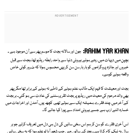
RAHIM YAR KHAN:
جون اور سالانہ بجٹ کا موسم پھر سے آن موجود ہے ۔
بچپن میں دیہات میں رہتے ہوئے بیرونی دنیا سے واحد رابطہ ریڈیو تھا۔بجٹ سے قبل
خبروں اور جائزہ پروگراموں کو بار بار سن سن کر یہی محسوس ہوتا کہ ضرور کوئی خاص
واقعہ ہونے کوہے۔
بجٹ اور معیشت کا فہم ایک طالب علم ہونے کے ناطے نہ ہونے کے برابر تھا مگر پھر
بھی والد مرحوم کی معیت میں ریڈیو پر بجٹ تقریرسننے کی عادت سی ہو گئی۔ ہر بجٹ
کے آخر میں چند فقرے ہمیشہ ایک سے ہوتے تھے، کچھ یوں، آمدن اور اخراجات میں
خسارہ اتنے ارب ہے جسے بیرونی امداد سے پورا کیا جائے گا۔
اس آخری فقرے کو سن کر ہم اس سخی سائیں کی دل ہی دل میں تعریف کرتے جو ہر
سال یہ نیک کام کرتا ہے۔ بعد کے سالوں میں جب شعور آیا تو علم ہوا کہ یہ سخی سائیں