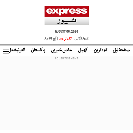
AUGUST 08, 2026
اشتہار لگائیں |
لائیو ٹی وی
| آج کا اخبار
صفحۂ اول
تازہ ترین
کھیل
خاص خبریں
پاکستان
انٹر نیشنل
ٹا