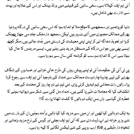
آئی ایم ایف کہلاتا ہے۔ سخی سائیں کے قبیلے میں ورلڈ بینک اور اس کے علاوہ اور بہت
سے ادارے بھی شامل ہیں۔
دنیا کو پڑھنے اور سمجھنے کا موقع ملا تو اندازہ ہوا کہ اس سخی سائیں کی درگاہ پردنیا
بھرکے ممالک مجبوری میں آتے ضرور ہیں لیکن سمجھ دار ملک جلد ہی جھاڑ پھونک
کروا اور تعویذ دھاگہ لے کر اپنی اپنی معیشت کی درستی میں جُت جاتے ہیں۔ مگر کچھ
ایسے بھی ہیں جو اس درگاہ کے مستقل مرید بنے رہتے ہیں۔ ایسے مریدوں کا حال کیا
ہوتا ہے، اس کا اندازہ ہم سب کو گزشتہ کئی سال سے ہو رہا ہے۔
پی ٹی آئی کی حکومت آئی تو اپنے پیش روؤں کی طرح خالی خزانے اور خساروں کے شگاف
بھرنے کے لیے چاروناچار دوست ممالک سے امداد کے باوجود آئی ایم ایف سے رجوع کرنا
پڑا۔ راتوں رات معاشی ٹیم تبدیل کرنی پڑی، نئی ٹیم نے دو چار روز کی محنت کے بعد
انکشاف کیا کہ معاملات طے پا گئے ہیں۔ امداد مل گئی ہے، شکر ہے دیوالیہ ہونے کا
خطرہ ٹل گیاہے ، ہاں بس ایک دو باتوں کا کشٹ اٹھانا پڑے گا !
وہ ایک دو باتیں کیا تھیں اور ان میں سے مزید کیا کیا باتیں برآمد ہوئیں،ان کے بارے میں
نئے وزیر خزانہ نے اپ ڈیٹ دی ہے کہ آئی ایم ایف بجلی اور گیس کے نرخ مزید بڑھانے اور
تنخواہ دار طبقے پر 150 ارب روپے کے نئے ٹیکس لگانے کا کہہ رہا ہے۔