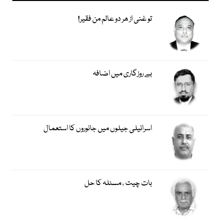
تو غنی از ھر دو عالم من فقیر!
بے روزگاری میں اضافہ
اسرائیلی جیلوں میں جانوروں کا استعمال
بات چیت ، مسئلہ کا حل