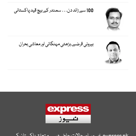
100 سے زائد دن… سمندر کے بیچ قید پاکستانی
بیرونی قرضے،بڑھتی مہنگائی اور معاشی بحران
express.pk
خبروں اور حالات حاضرہ سے متعلق پاکستان کی