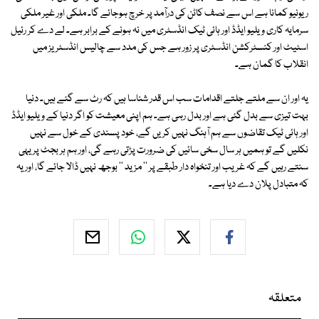
ریونیو کمانا ہے اس سے نصف کاٹن کی درآمد پر خرچ ہوجائے گا۔ ملکی اور غیر ملکی
سرمایہ کاری ویلیو ایڈڈ اور ہائی ٹیک انڈسٹری میں نہ ہونے کے برابر ہے۔ لے دے کر رئیل
اسٹیٹ اور کنسٹرکشن انڈسٹری پر زور ہے جس کی مدد سے چالیس انڈسٹریز میں
انقلاب کا گمان ہے۔
یہ اور ان سے ملتے جلتے اقدامات سب اس قدر شناسا ہیں کہ رٹ سے گئے ہیں۔ دنیا
بہت تیزی سے بدل گئی ہے اور بدل رہی ہے۔ ہم اپنی معیشت کو اگر دنیا کے ویلیو ایڈڈ
اور ہائی ٹیک تقاضوں سے ہم آہنگ نہیں کریں گے، خود پسندی کے خول سے نہیں
نکلیں گے تو ہمیں ہر سال سخی سائیں کی ضرورت پڑتی رہے گی، اور ہم ہر بجٹ پر یہی
سنتے رہیں گے کہ غریب اور تنخواہ دار طبقے پر '' مزید '' بوجھ نہیں ڈالا جائے گا، اور یہ
کہ متبادل پلان دے دیا ہے۔
متعلقہ