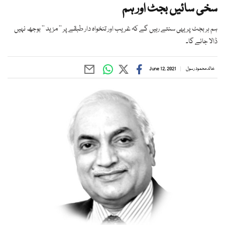
سخی سائیں بجٹ اور ہم
ہم ہر بجٹ پر یہی سنتے رہیں گے کہ غریب اور تنخواہ دار طبقے پر ’’ مزید ‘‘ بوجھ نہیں
ڈالا جائے گا۔
خالد محمود رسول
June 12, 2021