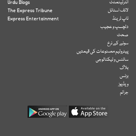
انٹرٹینمنٹ
Urdu Blogs
لائف اسٹائل
The Express Tribune
ٹاپ ٹرینڈ
Express Entertainment
دلچسپ و عجیب
صحت
سونے کے نرخ
پیٹرولیم مصنوعات کی قیمتیں
سائنس و ٹیکنالوجی
بلاگ
بزنس
ویڈیوز
جرائم