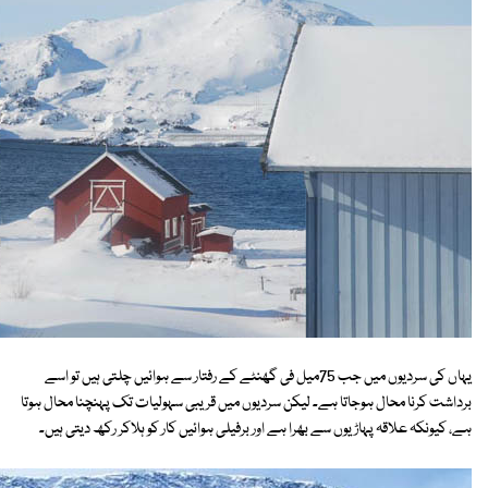
یہاں کی سردیوں میں جب 75میل فی گھنٹے کے رفتار سے ہوائیں چلتی ہیں تو اسے
برداشت کرنا محال ہوجاتا ہے۔ لیکن سردیوں میں قریبی سہولیات تک پہنچنا محال ہوتا
ہے، کیونکہ علاقہ پہاڑیوں سے بھرا ہے اور برفیلی ہوائیں کار کو ہلاکر رکھ دیتی ہیں۔