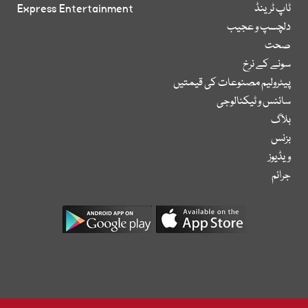
ٹاپ ٹرینڈ
Express Entertainment
دلچسپ و عجیب
صحت
سونے کے نرخ
پیٹرولیم مصنوعات کی قیمتیں
سائنس و ٹیکنالوجی
بلاگ
بزنس
ویڈیوز
جرائم