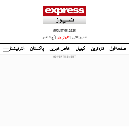
AUGUST 06, 2026
اشتہار لگائیں |
لائیو ٹی وی
| آج کا اخبار
صفحۂ اول
تازہ ترین
کھیل
خاص خبریں
پاکستان
انٹر نیشنل
ٹا