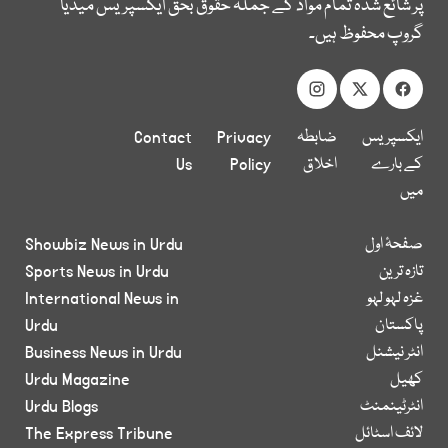
پر شائع شدہ تمام مواد کے جملہ حقوق بحق ایکسپریس میڈیا
گروپ محفوظ ہیں۔
ایکسپریس
ضابطہ
Privacy
Contact
کے بارے
اخلاق
Policy
Us
میں
صفحۂ اول
Showbiz News in Urdu
تازہ ترین
Sports News in Urdu
غزہ لہو لہو
International News in
پاکستان
Urdu
انٹر نیشنل
Business News in Urdu
کھیل
Urdu Magazine
انٹرٹینمنٹ
Urdu Blogs
لائف اسٹائل
The Express Tribune