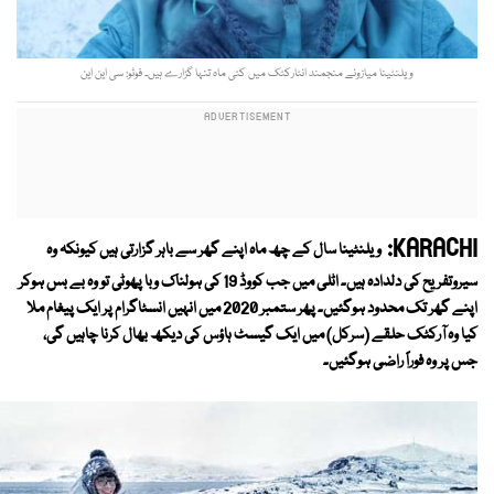
ویلنٹینا میازونے منجمند انٹارکٹک میں کئی ماہ تنہا گزارے ہیں۔ فوٹو: سی این این
KARACHI:
ویلنٹینا سال کے چھ ماہ اپنے گھر سے باہر گزارتی ہیں کیونکہ وہ
سیروتفریح کی دلدادہ ہیں۔ اٹلی میں جب کووڈ 19 کی ہولناک وبا پھوٹی تو وہ بے بس ہوکر
اپنے گھر تک محدود ہوگئیں۔ پھر ستمبر 2020 میں انہیں انسٹاگرام پر ایک پیغام ملا
کیا وہ آرکٹک حلقے (سرکل) میں ایک گیسٹ ہاؤس کی دیکھ بھال کرنا چاہیں گی،
جس پر وہ فوراً راضی ہوگئیں۔