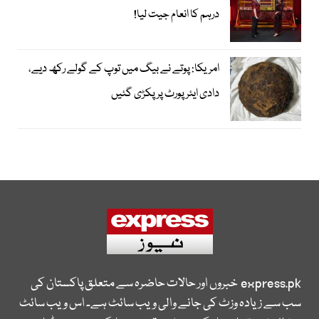
درہم کا انعام جیت لیا!
امریکا: پوتے نے بیگ میں توپ کے گولے رکھ دیے،
دادی ایئرپورٹ پر پکڑی گئیں
express.pk
خبروں اور حالات حاضرہ سے متعلق پاکستان کی
سب سے زیادہ وزٹ کی جانے والی ویب سائٹ ہے۔ اس ویب سائٹ