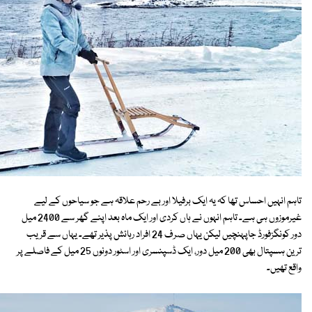
تاہم انہیں احساس تھا کہ یہ ایک برفیلا اور بے رحم علاقہ ہے جو سیاحوں کے لیے
غیرموزوں ہی ہے۔ تاہم انہوں نے ہاں کردی اور ایک ماہ بعد اپنے گھر سے 2400 میل
دور کونگزفورڈ جاپہنچیں لیکن یہاں صرف 24 افراد رہائش پذیر تھے۔ یہاں سے قریب
ترین ہسپتال بھی 200 میل دور، ایک ڈسپنسری اور اسٹور دونوں 25 میل کے فاصلے پر
واقع تھیں۔