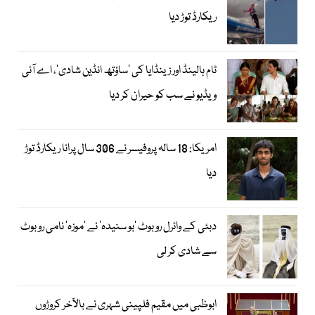
ریکارڈ توڑ دیا
ٹام ہالینڈ اور زینڈایا کی ’ساؤتھ انڈین شادی‘، اے آئی
ویڈیو نے سب کو حیران کر دیا
امریکا: 18 سالہ پروفیسر نے 306 سال پرانا ریکارڈ توڑ
دیا
دبئی کے وائرل روبوٹ ’بو سنیدہ‘ نے ’موزہ‘ نامی روبوٹ
سے شادی کر لی
ابوظبی میں مقیم فلپینی شہری نے بالآخر کروڑوں