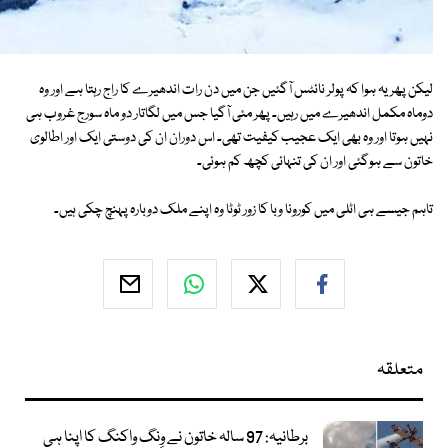
لیکن پھر یہ ہوا کہ پولر نائٹس آگئیں جن میں دن رات اندھیرے کا راج رہتا ہے اور وہ
دوماہ مکمل اندھیرے میں رہیں۔ پھر مئی آگیا جس میں لگاتار دو ماہ سورج غروب ہی
نہیں ہوتا اور وہ بھی ایک عجیب کیفیت تھی۔ اس دوران ان کی دوستی ایک اور اطالوی
خاتون سے ہوگئی اور ان کی تنہائی کچھ کم ہوئی۔
تاہم جیسے ہی اٹلی میں کورونا وبا کا زور ٹوٹا وہ اپنے ملک دوبارہ پہنچ چکی ہیں۔
متعلقہ
برطانیہ: 97 سالہ خاتون نے وِنگ واکنگ کا اپنا ہی