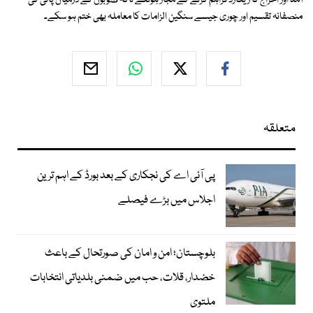
آمد اور اخراج کا ریکارڈ فراہم کرنے کے مجاز ہونگے تاکہ صوبوں کے درمیان پانی کی
منصفانہ تقسیم اور چوری جیسے سنگین الزامات کا معاملہ بھی ختم ہو سکے۔
متعلقہ
پی آئی اے کی نجکاری کے بعد بورڈ کے اہم ترین
اجلاس میں بڑے فیصلے
بلوچستان؛ امن و امان کی صورتحال کے باعث
خضدار، قلات، حب میں ضمنی بلدیاتی انتخابات
ملتوی