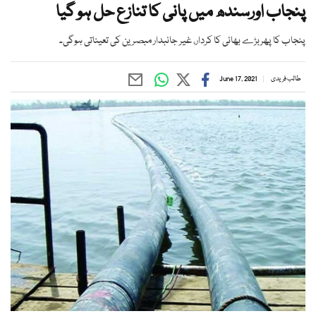
پنجاب اورسندھ میں پانی کا تنازع حل ہو گیا
پنجاب کا پھربڑے بھائی کا کردار، غیر جانبدار مبصرین کی تعیناتی ہوگی۔
طالب فریدی
June 17, 2021