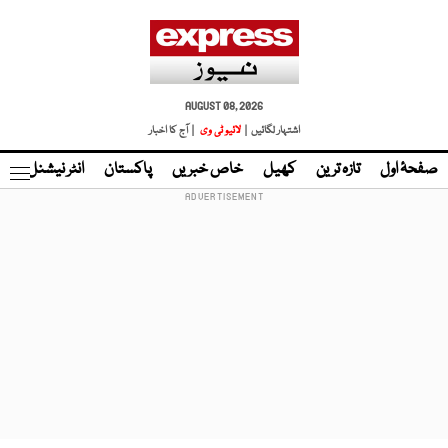
AUGUST 08, 2026
اشتہار لگائیں |
لائیو ٹی وی
| آج کا اخبار
صفحۂ اول
تازہ ترین
کھیل
خاص خبریں
پاکستان
انٹر نیشنل
ٹا