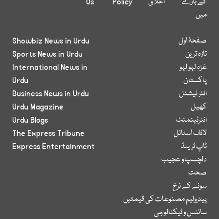
کے بارے
اخلاق
Policy
Us
میں
صفحۂ اول
Showbiz News in Urdu
تازہ ترین
Sports News in Urdu
غزہ لہو لہو
International News in
پاکستان
Urdu
انٹر نیشنل
Business News in Urdu
کھیل
Urdu Magazine
انٹرٹینمنٹ
Urdu Blogs
لائف اسٹائل
The Express Tribune
ٹاپ ٹرینڈ
Express Entertainment
دلچسپ و عجیب
صحت
سونے کے نرخ
پیٹرولیم مصنوعات کی قیمتیں
سائنس و ٹیکنالوجی