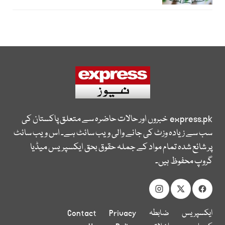
express.pk
خبروں اور حالات حاضرہ سے متعلق پاکستان کی
سب سے زیادہ وزٹ کی جانے والی ویب سائٹ ہے۔ اس ویب سائٹ
پر شائع شدہ تمام مواد کے جملہ حقوق بحق ایکسپریس میڈیا
گروپ محفوظ ہیں۔
ایکسپریس
ضابطہ
Privacy
Contact