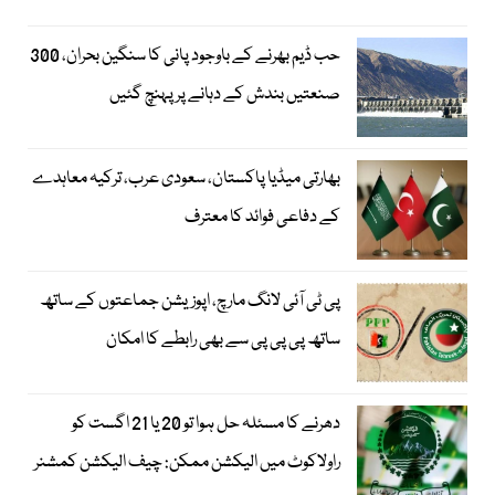
حب ڈیم بھرنے کے باوجود پانی کا سنگین بحران، 300
صنعتیں بندش کے دہانے پر پہنچ گئیں
بھارتی میڈیا پاکستان، سعودی عرب، ترکیہ معاہدے
کے دفاعی فوائد کا معترف
پی ٹی آئی لانگ مارچ، اپوزیشن جماعتوں کے ساتھ
ساتھ پی پی پی سے بھی رابطے کا امکان
دھرنے کا مسئلہ حل ہوا تو 20 یا 21 اگست کو
راولاکوٹ میں الیکشن ممکن: چیف الیکشن کمشنر