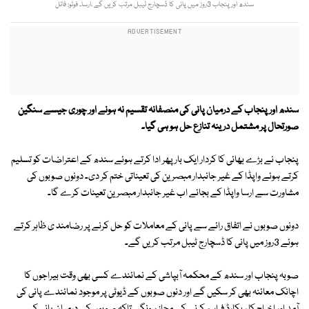
سندھ اورپنجاب 3روز میں پانی کا ڈسچارج ٹیبل مرتب کریں گے ،ارسا۔ فوٹو: فائل
سندھ اور پنجاب کے درمیان پانی کی منصفانہ تقسیم نہ ہونے اور چوری جیسے سنگین
صورتحال پر مشتمل درینہ تنازع حل ہو ہی گیا۔
پنجاب نے بڑے بھائی کا کردار ایک بار پھر ادا کرتے ہوئے سندھ کے اعتراضات کو تسلیم
کرتے ہوئے واپڈا کے غیر جانبدار مبصرین کی تعیناتی ختم کر دی۔ دونوں صوبوں کی
مشاورت سے ارسا واپڈا کے بجائے اب غیر جانبدار مبصرین تعینات کرے گا۔
دونوں صوبوں نے اتفاق رائے سے پانی کے معاملات کو حل کرنے پر رضامند ی ظاہر کرتے
ہوئے 3روز میں پانی کا ڈسچارج ٹیبل مرتب کریں گے۔
صوبہ پنجاب اور سندھ کے محکمہ آبپاشی کے نمائندے کسی بھی وقت بیراجوں کا
اچانک معائنہ بھی کر سکیں گے اور دنوں صوبوں کے ڈیوٹی پر موجود نمائندے پانی کی