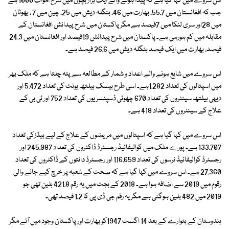
اس سروے میں کہا گیا ہے کہ پیدا ہونے والے ایک ہزار بچوں میں شرح اموات 1000 ہے
جب کہ افغانستان میں 55.7، بھارت میں 46، بنگلہ دیش میں 25، چین میں 7 ، بھوٹان
میں 28اور سری لنکا میں 7فیصد ہے مگر پاکستان میں شرح پیدائش افغانستان کے
مقابلہ میں کم ہورہی ہے۔ پاکستان میں شرح پیدائش 19فیصد اور افغانستان میں 24.3
فیصد، بھارت میں ایک فیصد بنگلہ دیش میں 26.6 فیصد ہے۔
اس سروے میں شایع ہونے والے اعداد و شمار کے مطالعہ سے پتہ چلتا ہے کہ ملک بھر
میں اسپتالوں کی تعداد 1.282ہے۔ اسی طرح بیسک ہیلتھ یونٹ کی تعداد 5.472 اور
دیہی ہیلتھ سینٹروں کی تعداد 670 چھوٹی ڈسپنسریوں کی تعداد 752 اور ٹی بی کے
علاج کے سینٹروں کی تعداد 418 ہے۔
اس سروے میں کہا گیا ہے کہ اسپتالوں میں مریضوں کے علاج کے لیے بیڈزکی تعداد
133.707 ہے۔ پورے ملک میں کوالیفائیڈ رجسٹرڈ ڈاکٹروں کی تعداد 245.987 اور
رجسٹرڈ کوالیفائیڈ نرسوں کی تعداد 116.659 اور رجسٹرڈ دانتوں کے ڈاکٹروں کی تعداد
27.360 ہے۔ اس سروے میں کہا گیا ہے کہ صحت کے شعبہ پر خرچ کیے جانے والی
رقوم میں 2019 سے اضافہ ہوا ہے۔ 2018 کے بجٹ میں یہ رقم 421.8 بلین تھی جو
2019 میں 482 بلین ہوگئی ہے مگر یہ رقم جی ڈی پی کا 1.2 فیصد تھی۔
ہندوستان کے بٹوارے کے بعد 14 اگست 1947کو بھارت اور پاکستان وجود میں آئے مگر