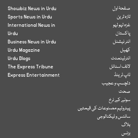
صفحۂ اول
Showbiz News in Urdu
تازہ ترین
Sports News in Urdu
غزہ لہو لہو
International News in
پاکستان
Urdu
انٹر نیشنل
Business News in Urdu
کھیل
Urdu Magazine
انٹرٹینمنٹ
Urdu Blogs
لائف اسٹائل
The Express Tribune
ٹاپ ٹرینڈ
Express Entertainment
دلچسپ و عجیب
صحت
سونے کے نرخ
پیٹرولیم مصنوعات کی قیمتیں
سائنس و ٹیکنالوجی
بلاگ
بزنس