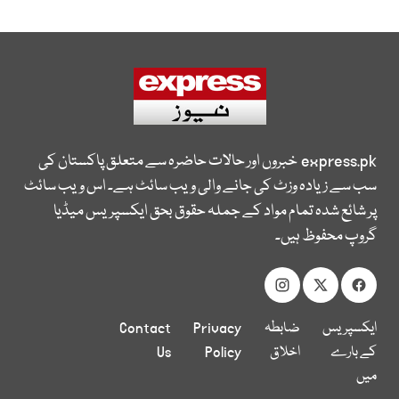
express.pk
خبروں اور حالات حاضرہ سے متعلق پاکستان کی
سب سے زیادہ وزٹ کی جانے والی ویب سائٹ ہے۔ اس ویب سائٹ
پر شائع شدہ تمام مواد کے جملہ حقوق بحق ایکسپریس میڈیا
گروپ محفوظ ہیں۔
ایکسپریس
ضابطہ
Privacy
Contact
کے بارے
اخلاق
Policy
Us
میں