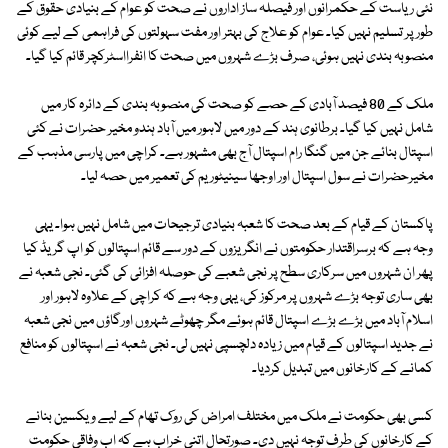
نئی ریاست کے حکمرانوں اور فیصلہ ساز اداروں نے صحت کو عوام کے بنیادی حقوق کے
طور پر تسلیم نہیں کیا۔ عوام کو علاج کی بہتر اور مفت سہولتوں کی فراہمی کے لیے کوئی
منصوبہ بندی نہیں ہوئی، صرف بڑے شہروں میں صحت کا انفرااسٹرکچر قائم کیا گیا۔
ملک کے 80 فیصد آبادی کے حصے کو صحت کی منصوبہ بندی کے دائرہ کار میں
شامل نہیں کیا گیا۔ برطانوی ہند کے دور میں لاہور میں آباد ہندو مخیر حضرات نے کئی
اسپتال بنائے جن میں گنگا رام اسپتال آج بھی مشہور ہے۔ کراچی میں پارسی مذہب کے
مخیرحضرات نے سول اسپتال اور اوجھا سینیٹوریم کی تعمیر میں حصہ لیا۔
پاکستان کے قیام کے بعد صحت کا شعبہ بنیادی ترجیحات میں شامل نہیں ہوا۔ یہی
وجہ ہے کہ برسراقتدار حکومتوں نے انگریزوں کے دور سے قائم اسپتالوں کو اپ گریڈ کیا
پھر ان شہروں میں سرکاری سطح پر نجی شعبے کی حوصلہ افزائی کی گئی۔ نجی شعبہ نے
بھی ساری توجہ بڑے شہروں پر مرکوز کی، یہی وجہ ہے کہ کراچی کے علاوہ لاہور اور
اسلام آباد میں بڑے بڑے اسپتال قائم ہوئے مگر چھوٹے شہروں اورگاؤں میں نجی شعبہ
نے جدید اسپتالوں کے قیام میں زیادہ دلچسپی نہیں لی۔ نجی شعبہ نے اسپتالوں کو منافع
کمانے کے کارخانوں میں تبدیل کردیا۔
کسی بھی حکومت نے ملک میں مختلف امراض کی روک تھام کے لیے ویکسین بنانے
کے کارخانوں کی طرف توجہ نہیں دی۔ صورتحال اتنی خراب ہے کہ اب وفاقی حکومت