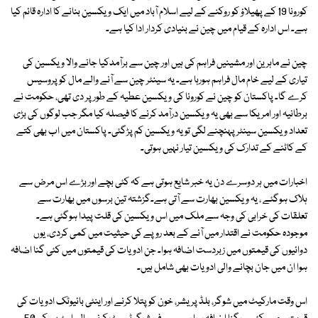
کورونا 19 کے پھیلاؤ کو روکنے کے لیے اسلام آباد میں ایک ویکسین بنانے کا ادارہ قائم کیا
ہے۔ اس ادارہ کے قیام میں چین نے بنیادی کردار ادا کیا ہے۔
چین نے ماہرین اور مشینیں فراہم کی ہیں اور چین سے برآمدکیا جانے والا ویکسین کی
تیاری کے لیے خام مال فراہم ہورہا ہے۔ یہ سینٹر چین سے آنے والے مال کو پروسیس
کرے گا۔ پاکستان کو چین نے کورونا کی ویکسین عطیہ کے طور پر دی تھی، حکومت نے
برطانیہ اور امریکا سے بھی یہ ویکسین درآمد کرنے کا فیصلہ کیا مگر جب لوگوں کی بڑی
تعداد ویکسین سینٹر پہنچنے لگی تو یہ ویکسین کم پڑگئی۔ پاکستان میں اب بھی کتے
کے کاٹنے کے تدارک کی ویکسین تیار نہیں ہوتی۔
اخبارات میں ہر دوسرے دن یہ خبر شایع ہوتی ہے کہ کئی بچے اور بڑے اس مرض سے
ہلاک ہوگئے ، یہ ویکسین بھارت سے آتی ہے۔گزشتہ تین برسوں میں بھارت سے
تعلقات کی خرابی کی وجہ سے ملک میں اس ویکسین کی قلت پیدا ہوگئی ہے۔
موجودہ حکومت نے اقتدار میں آنے کے بعد روپے کی حیثیت میں کمی کردی، یوں
دوائیوں کی قیمتوں میں زبردست اضافہ ہوا۔ جن ادویات کی قیمتوں میں کئی گنا اضافہ
ہوا ان میں جان بچانے والی ادویات بھی شامل ہیں۔
اس وقت مارکیٹ میں شوگر، بلڈ پریشر، خون کو پتلا کرنے اور اینٹی بائیوٹک ادویات کی