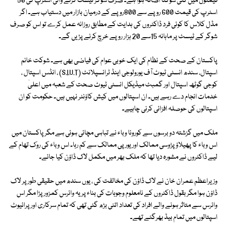
قیمتوں میں کئی سوگنا اضافہ ہوا ہے۔ صرف شوگر ٹیسٹ کرنے والی اسٹرپ کی 50
اسٹرپ کی قیمت 600 روپے سے 800روپے کے درمیان بازار میں دستیاب ہے۔ اگر
مڈل کلاس کا کوئی فرد ڈاکٹروں کی ہدایت کے مطابق روزانہ عمل کرے تو اس کو صرف
شوگر کے ٹیسٹ پر ماہانہ 15سے 20 ہزار روپے خرچ کرنے پڑیں گے۔
پاکستان کے صحت کے نظام کی ایک خوبی عوام کی فیاضی بھی ہے۔ شوکت خانم
اسپتال، سندھ انسٹی ٹیوٹ آف یورولوجی اینڈ ٹرانسپلانٹ (S.I.U.T) ، انڈس اسپتال ،
کوجی گوٹھ اسپتال اور گمبٹ میڈیکل انسٹی ٹیوٹ صحت کے شعبہ میں اعلیٰ
خدمات انجام دے رہے ہیں۔ ان اسپتالوں میں کیش کاؤنٹر نہیں ہیں۔ حکومت کو ان
اسپتالوں کی حوصلہ افزائی کرنی چاہیے۔
ملک میں گزشتہ دو برسوں سے کورونا وباء نے تباہی مچائی ہوئی ہے مگر پاکستان میں
اس وباء کا پھیلاؤ پڑوسی ممالک اور یورپی ممالک سے کم رہا۔ اس وباء کی روک تھام کے
لیے ڈاکٹروں نے مشورہ دیا تھا کہ ملک بھر میں مکمل لاک ڈاؤن کیا جائے۔
وزیراعظم عمران خان نے لاک ڈاؤن کی مخالفت کی ، یوں سندھ میں حقیقی طور پر لاک
ڈاؤن ہوا مگر بقول ڈاکٹروں کے نامعلوم وجوہات کی بناء پر یہ وائرس کمزور پڑا مگر اس
وائرس سے متاثر ہونے والے افراد کی تعداد اتنی بڑھ گئی تھی کہ تمام سرکاری اور پرائیوٹ
اسپتالوں میں تمام بیڈ بھرگئے تھے۔