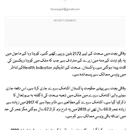
tauceeph@gmail.com
وفاقی بجٹ میں صحت کے لیے 21.72 بلین روپے رکھے گئے۔ کورونا وبا کے ماحول میں
یہ رقم اونٹ کے منہ میں زیرے کے مترادف ہے جب کہ ملک میں کورونا ویکسین کی
قلت پیدا ہوگئی ہے۔ پاکستان ، صحت کے انڈیکیٹر Health Indicatorکے تناظر
میں پڑوسی ممالک سے پسماندہ ہے۔
وفاقی بجٹ سے پہلے حکومت پاکستان اکنامک سروے جاری کرتا ہے۔ اس دفعہ جاری
ہونے والے اکنامک سروے میں ملک میں شعبہ صحت کی ناگفتہ بہ صورتحال کا
ذکرکیا گیا ہے۔ اکنامک سروے کے مطالعے سے ظاہر ہوتا ہے کہ 2017 میں زیادہ سے
زیادہ عمر 66.9 سال تھی اور 2019 میں یہ شرح بڑھ کر 67.3 سال ہوگئی مگر عمر کی حد
میں اضافہ باقی پڑوسی ممالک سے کم ہے۔