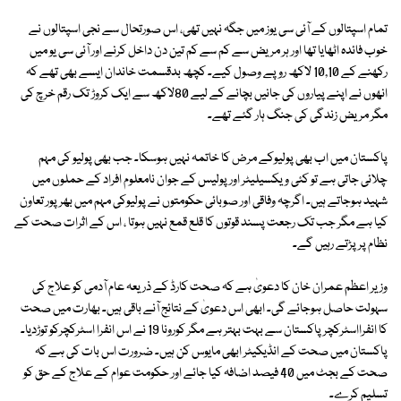
تمام اسپتالوں کے آئی سی یوز میں جگہ نہیں تھی، اس صورتحال سے نجی اسپتالوں نے
خوب فائدہ اٹھایا تھا اور ہر مریض سے کم سے کم تین دن داخل کرنے اور آئی سی یو میں
رکھنے کے 10,10 لاکھ روپے وصول کیے۔ کچھ بدقسمت خاندان ایسے بھی تھے کہ
انھوں نے اپنے پیاروں کی جانیں بچانے کے لیے 80لاکھ سے ایک کروڑ تک رقم خرچ کی
مگر مریض زندگی کی جنگ ہار گئے تھے۔
پاکستان میں اب بھی پولیوکے مرض کا خاتمہ نہیں ہوسکا۔ جب بھی پولیو کی مہم
چلائی جاتی ہے تو کئی ویکسیلیٹر اور پولیس کے جوان نامعلوم افراد کے حملوں میں
شہید ہوجاتے ہیں۔ اگرچہ وفاقی اور صوبائی حکومتوں نے پولیوکی مہم میں بھرپور تعاون
کیا ہے مگر جب تک رجعت پسند قوتوں کا قلع قمع نہیں ہوتا ، اس کے اثرات صحت کے
نظام پر پڑتے رہیں گے۔
وزیر اعظم عمران خان کا دعویٰ ہے کہ صحت کارڈ کے ذریعہ عام آدمی کو علاج کی
سہولت حاصل ہوجائے گی۔ ابھی اس دعویٰ کے نتائج آنے باقی ہیں۔ بھارت میں صحت
کا انفرااسٹرکچر پاکستان سے بہت بہتر ہے مگر کورونا 19 نے اس انفرا اسٹرکچرکو توڑدیا۔
پاکستان میں صحت کے انڈیکیٹر ابھی مایوس کن ہیں۔ ضرورت اس بات کی ہے کہ
صحت کے بجٹ میں 40 فیصد اضافہ کیا جائے اور حکومت عوام کے علاج کے حق کو
تسلیم کرے۔