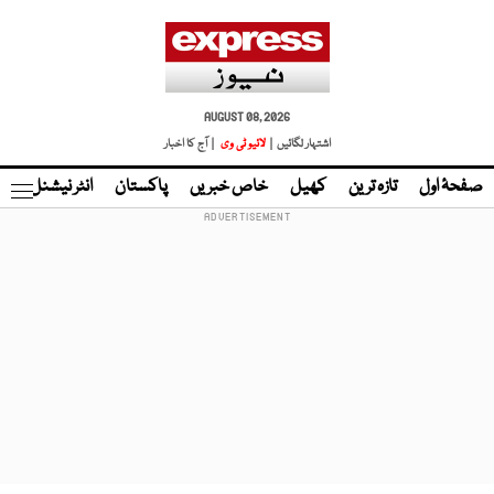
AUGUST 08, 2026
اشتہار لگائیں |
لائیو ٹی وی
| آج کا اخبار
صفحۂ اول
تازہ ترین
کھیل
خاص خبریں
پاکستان
انٹر نیشنل
ٹا