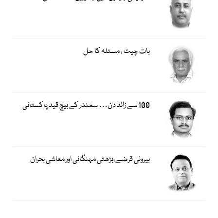
بات چیت ، مسئلہ کا حل
100 سے زائد دن… سمندر کے بیچ قید پاکستانی
بیرونی قرضے،بڑھتی مہنگائی اور معاشی بحران