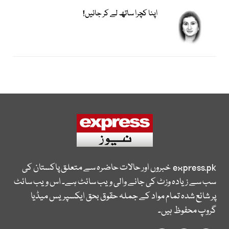
اپنا کچرا ساتھ لے کر جائیں!
express.pk
خبروں اور حالات حاضرہ سے متعلق پاکستان کی
سب سے زیادہ وزٹ کی جانے والی ویب سائٹ ہے۔ اس ویب سائٹ
پر شائع شدہ تمام مواد کے جملہ حقوق بحق ایکسپریس میڈیا
گروپ محفوظ ہیں۔