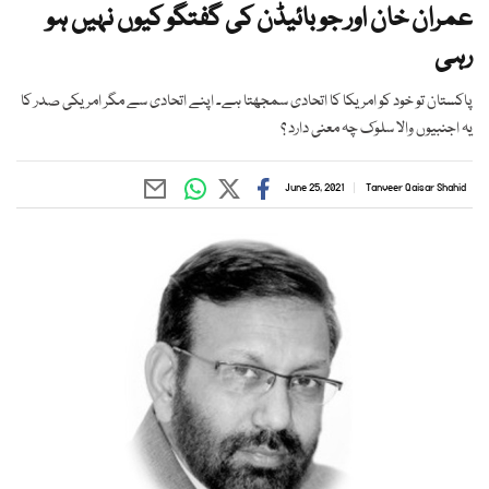
عمران خان اور جو بائیڈن کی گفتگو کیوں نہیں ہو
رہی
پاکستان تو خود کو امریکا کا اتحادی سمجھتا ہے۔ اپنے اتحادی سے مگر امریکی صدر کا
یہ اجنبیوں والا سلوک چہ معنی دارد ؟
June 25, 2021
Tanveer Qaisar Shahid