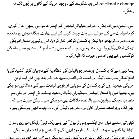
of climate change. اس بجا شکوے کے باوجود امریکا کے کانوں پر جُوں تک نہ
رینگی۔
اسی ضمن میں امریکی صدر نے حولیاتی تبدیلی کے اپنے خصوصی ایلچی، جان کیری،
کو ماحولیات ہی کے حوالے سے بات چیت کرنے کے لیے بھارت، بنگلہ دیش اور متحدہ
عرب امارات تو بھجوا دیا لیکن پاکستان کو نظر انداز کر دیا۔ اس روئیے پر ممتاز امریکی
تھنک ٹینک، وُڈرو ولسن سینٹر، میں بروئے کار جنوبی ایشیا اُمور کے مشہور ماہر ، مائیکل
کوگلمین ، نے بھی خاصی حیرت کا اظہار کیا ۔
ایسا نہیں ہے کہ پاکستان اور صدر جو بائیڈن کی انتظامیہ کے درمیان کوئی کشیدگی یا
قطع تعلقی ہے ۔جو بائیڈن صاحب کے اقتدار سنبھالنے کے بعد بھی کئی اہم ترین
امریکی عہدیداروں کی پاکستان کی سویلین اور فوجی قیادت سے کئی ملاقاتیں ہو چکی
ہیں۔ جنیوا میں پاکستان نیشنل سیکیورٹی ایڈوائزر، معید یوسف، کی اپنے امریکی ہم
منصب ، جیک سولیون، سے باقاعدہ ملاقات بھی ہو چکی ہے ۔ لیکن حیرت ہے کہ
ابھی تک وزیر اعظم عمران خان اور صدر جو بائیڈن کی بات چیت نہیں ہو سکی ہے ۔
کوئی تین ہفتے قبل ''دی ایکسپریس ٹربیون'' نے اپنے ایک نیوز آ رٹیکل میں یہی سوال
اُٹھایا تھا کہ چھ مہینے گزرنے کے باوجود ابھی تک پاکستانی وزیر اعظم اور امریکی
صدر، جو بائیڈن، میں کوئی بات چیت کیوں نہیں ہو سکی ہے ؟ اور پھر خود ہی اس سوال