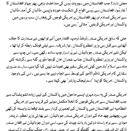
معنی دارد ؟ جب افغانستان میں سوویت رُوس کی مداخلت بڑھی، پھر جہادِ افغانستان کا
آغاز ہُوا، افغانستان سے رُوسی افواج کی شکست خوردہ واپسی، طالبان کی آمد، طالبان
سے امریکی تصادم اور پھر افغانستان پر امریکی فوجوں کی یلغار...ان سب برسوں میں
پاکستان اور امریکی قربتیں'' مثالی'' رہی ہیں۔
حتیٰ کہ سابق امریکی صدر ، ڈونلڈ ٹرمپ، اقتدار میں آئے تو انھوں نے صدارت کا حلف
اُٹھانے سے قبل ہی وزیر اعظم پاکستان ، نواز شریف ، سے ٹیلی فونک رابطہ کر لیا تھا ۔
لیکن نئے امریکی صدر ، جو بائیڈن، نے پُر اسرار چپ سادھ رکھی ہے۔ اس چپ سے
پاکستان اور وزیر اعظم پاکستان جناب عمران خان کو بجا طور پر گلہ ہے ۔گزشتہ کئی
ماہ سے اسلام آباد میں کوئی امریکی سفیر بھی تعینات نہیں کیا گیا ہے۔ سارے ضروری
سفارتی کام امریکی ناظم الامور کے توسط سے انجام دیے جا رہے ہیں ۔ اس کے باوجود
پاکستان ، امریکا کو اپنا ''اسٹرٹیجک پارٹنر'' بھی کہتا ہے ۔
امریکی صدر کی یہ سرد مہری ایسے ماحول میں پاکستان کے لیے زیادہ تشویشناک ہے
جب افغانستان سے امریکی فوجوں کا انخلا مکمل ہونے کے قریب ہے اور امریکی
انتظامیہ نے افغانستان میں پاکستان کے تعمیری کردار سے بلند توقعات وابستہ کررکھی
ہیں۔ پچھلے چھ ماہ کے دوران امریکی صدر، جو بائیڈن ، نے بھارتی وزیر اعظم ، نریندر
مودی ، سے براہِ راست دو تین بار بات چیت کی ہے۔ اسی دوران جو بائیڈن نے افغان صدر،
ڈاکٹر اشرف غنی، سے بھی گفتگو کی ہے اور چینی صدر ، ژی جنگ پنگ،اور ترک صدر