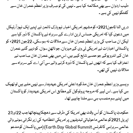
طیب اردوان سے بھی مکالمہ کیا ہے ۔ نہیں کی تو صرف وزیر اعظم عمران خان سے
گفتگو نہیں کی ہے ۔
دریں اثنا 6جون2021ء کو مشہور امریکی اخبار، نیویارک ٹائمز، نے اپنے ایک نیوز آرٹیکل
میں دعویٰ کیا کہ امریکی حساس ترین ادارے کے سربراہ نے پاکستان کا دَور کیا ہے
لیکن ان صاحب کی وزیر اعظم عمران خان سے ملاقات نہ ہو سکی۔ 22جون 2021ء کو
پاکستانی اخبارات نے امریکی ٹی وی کے میزبان، جو ناتھن سوان، کو دیے گئے عمران
خان کے انٹرویوکے جو حصے شایع کیے ہیں، اس میں بھی عمران خان صاحب نے
اعتراف کیا ہے کہ انھوں نے پاکستان کا دَورہ کرنے والے سی آئی اے کے سربراہ سے
ملاقات نہیں کی تھی۔
ویسے وزیر اعظم عمران خان مذکورہ اعلیٰ امریکی عہدیدار سے نہیں ملے ہیں تو ٹھیک
ہی کیا ہے ، اس لیے کہ مروجہ پروٹوکول کے مطابق اس امریکی عہدیدار کو پاکستان
میں اپنے ہم منصب ہی سے ملنا چاہیے تھا۔
حکومتِ پاکستان کو اُس وقت بھی امریکا کی طرف سے دھچکاپہنچاتھاجب 22اور23
اپریل 2021کو عالمی ماحولیاتی تبدیلیوں پر امریکی انتظامیہ کی زیر نگرانی ہونے والی
عالمی سربراہی کانفرنس Earth Day Global Summit) (میں پاکستان کو مدعو