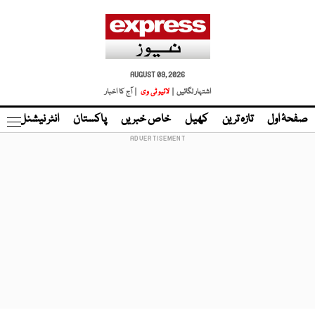
AUGUST 09, 2026
اشتہار لگائیں |
لائیو ٹی وی
| آج کا اخبار
صفحۂ اول
تازہ ترین
کھیل
خاص خبریں
پاکستان
انٹر نیشنل
ٹا