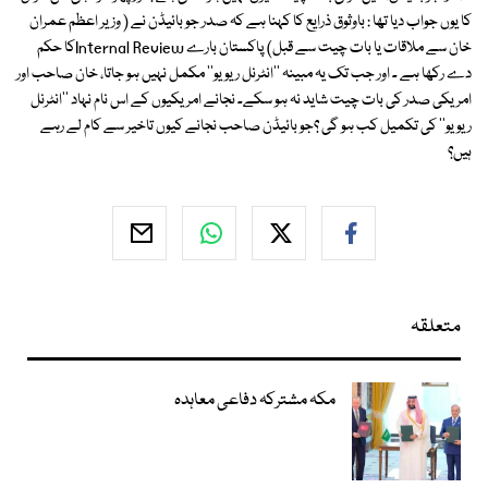
کا یوں جواب دیا تھا : باوثوق ذرایع کا کہنا ہے کہ صدر جو بائیڈن نے ( وزیر اعظم عمران
خان سے ملاقات یا بات چیت سے قبل) پاکستان بارے Internal Reviewکا حکم
دے رکھا ہے ۔ اور جب تک یہ مبینہ ''انٹرنل ریویو'' مکمل نہیں ہو جاتا، خان صاحب اور
امریکی صدر کی بات چیت شاید نہ ہو سکے۔ نجانے امریکیوں کے اس نام نہاد ''انٹرنل
ریویو'' کی تکمیل کب ہو گی ؟جو بائیڈن صاحب نجانے کیوں تاخیر سے کام لے رہے
ہیں؟
متعلقہ
مکہ مشترکہ دفاعی معاہدہ