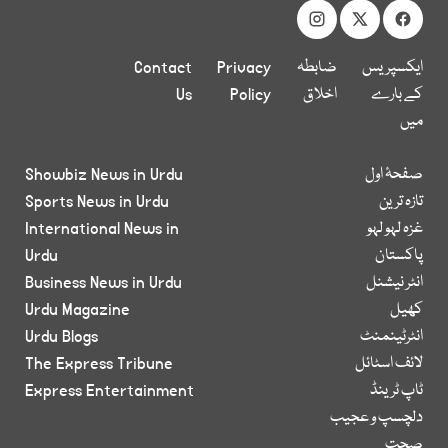
ایکسپریس
ضابطہ
Privacy
Contact
کے بارے
اخلاق
Policy
Us
میں
صفحۂ اول
Showbiz News in Urdu
تازہ ترین
Sports News in Urdu
غزہ لہو لہو
International News in
پاکستان
Urdu
انٹر نیشنل
Business News in Urdu
کھیل
Urdu Magazine
انٹرٹینمنٹ
Urdu Blogs
لائف اسٹائل
The Express Tribune
ٹاپ ٹرینڈ
Express Entertainment
دلچسپ و عجیب
صحت