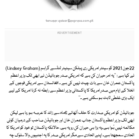
tanveer.qaisar@express.com.pk
22جون 2021 کو سینئر امریکی ری پبلکن سینیٹر لنڈسے گراہم (Lindsey Graham)
نے کہا ہے : ''یہ امر حیران کن ہے کہ امریکی صدر جو بائیڈن نے ابھی تک وزیر اعظم
پاکستان عمران خان سے بات چیت نہیں کی ہے ۔ افغانستان سے امریکی فوجوں کے
انخلا کے ایام میں صدرِ امریکا کا پاکستانی وزیر اعظم سے رابطہ نہ کرنا امریکا کے لیے
ایک بڑی غلطی ثابت ہو سکتی ہے ۔''
جو بائیڈن کو امریکی صدارت کا حلف اُٹھائے 6ماہ سے زائد کا عرصہ ہو رہا ہے لیکن
ابھی تک وزیر اعظم پاکستان جناب عمران خان اور جو بائیڈن صاحب کے درمیان کوئی
مکالمہ نہیں ہُوا ہے۔یہ بڑا ہی حیران کن رویہ ہے، حالانکہ پاکستان تو خود کو امریکا کا
اتحادی سمجھتا ہے۔ اپنے اتحادی سے مگر امریکی صدر کا یہ اجنبیوں والا سلوک چہ