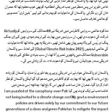
نہیں کیا گیا تھا۔ یہ پاکستان کو نظر انداز کرنے کی ایک نہایت نامناسب حرکت تھی۔
خاص طور پر اس پس منظر میں جب امریکی انتظامیہ کو بھی خوب معلوم تھا کہ عمران
خان کی زیر نگرانی ، پاکستان کی ماحولیات کو بہتر بنانے کے لیے ''بلین ٹری'' منصوبے
کو عالمی تعارف حاصل ہے۔
مذکورہ عالمی سربراہی کانفرنس میں امریکا نے 40ممالک کے سربراہوں کوVirtually
شرکت کی دعوت دی تھی۔ ان سربراہوں میں بھارت کے نریندر مودی، چین کے ژی جنگ
پنگ اور رُوس کے ولادیمیر پوٹن بھی شامل تھے ۔ امریکا یہ بھی جانتا تھا کہ ماحولیات
کی عالمی تبدیلیوں (Global Climate Risk Index 2021) کے لحاظ سے پاکستان
Vulnerable ممالک میں پانچویں نمبر پر آتا تھا۔ ان سب بنیادی حقائق کے باوجود
امریکی صدر، جو بائیڈن، نے پاکستان کو دعوت نہ دے کر زیادتی ہی کی ۔
پاکستان اور پاکستانی عوام نے اس امریکی رویے پر بجا طور پر بُرا منایا۔ پاکستان کو زیادہ
رنج اس بات کا بھی تھا کہ بھارت کو تو کانفرنس میں مدعو کیا گیا لیکن پاکستان کو نظر
انداز کر دیا گیا۔ عمران خان صاحب کو بھی اس کا رنج تھا ؛ چنانچہ اِسی ضمن میں
خانصاحب نے ایک ٹویٹ یوں کیا :I am puzzled at the cacophony over Pak
not being invited to a climate change conf.My govt,s environment
policies are driven solely by our commitment to our future
generations of a clean and green Pakistan to mitigate the impact