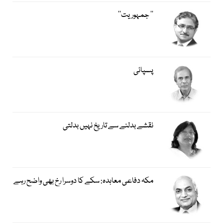
’’ جمہوریت‘‘
پسپائی
نقشے بدلنے سے تاریخ نہیں بدلتی
مکہ دفاعی معاہدہ: سکے کا دوسرا رخ بھی واضح رہے