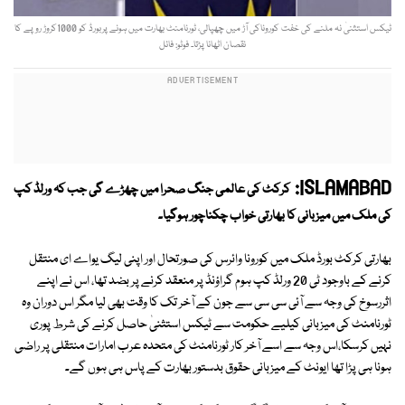
ٹیکس استثنیٰ نہ ملنے کی خفت کوروناکی آڑ میں چھپالی، ٹورنامنٹ بھارت میں ہونے پربورڈ کو 1000کروڑ روپے کا
نقصان اٹھانا پڑتا۔ فوٹو: فائل
ISLAMABAD:
کرکٹ کی عالمی جنگ صحرا میں چھڑے گی جب کہ ورلڈ کپ
کی ملک میں میزبانی کا بھارتی خواب چکناچور ہوگیا۔
بھارتی کرکٹ بورڈ ملک میں کورونا وائرس کی صورتحال اور اپنی لیگ یواے ای منتقل
کرنے کے باوجود ٹی 20 ورلڈ کپ ہوم گراؤنڈ پر منعقد کرنے پر بضد تھا، اس نے اپنے
اثررسوخ کی وجہ سے آئی سی سی سے جون کے آخر تک کا وقت بھی لیا مگر اس دوران وہ
ٹورنامنٹ کی میزبانی کیلیے حکومت سے ٹیکس استثنیٰ حاصل کرنے کی شرط پوری
نہیں کرسکا،اس وجہ سے اسے آخر کار ٹورنامنٹ کی متحدہ عرب امارات منتقلی پر راضی
ہونا ہی پڑا تھا ایونٹ کے میزبانی حقوق بدستور بھارت کے پاس ہی ہوں گے۔