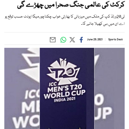
کرکٹ کی عالمی جنگ صحرا میں چھڑے گی
ٹی20ورلڈ کپ کی ملک میں میزبانی کا بھارتی خواب چکناچور،میگا ایونٹ حسب توقع یو
اے ای میں ہی کھیلا جائے گا۔
June 29, 2021
Sports Desk