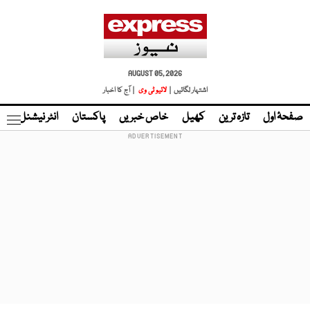
AUGUST 05, 2026
اشتہار لگائیں |
لائیو ٹی وی
| آج کا اخبار
صفحۂ اول
تازہ ترین
کھیل
خاص خبریں
پاکستان
انٹر نیشنل
ٹا