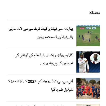
متعلقہ
بھارت: مس فیلڈ پر گیند کو غصے میں لات مارنے
والے فیلڈر پر قسمت مہربان
کارلوس براتھ ویٹ نے بابر اعظم کی کپتانی کی
تعریفوں کے پل باندھ دیے
آئی سی سی ون ڈے ورلڈکپ 2027 کے کوالیفائرز کا
شیڈول طے پاگیا