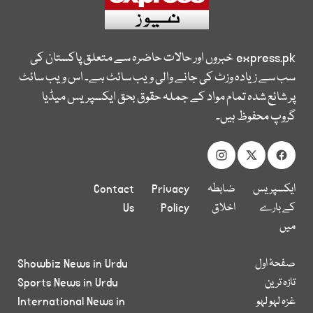
express.pk
خبروں اور حالات حاضرہ سے متعلق پاکستان کی
سب سے زیادہ وزٹ کی جانے والی ویب سائٹ ہے۔ اس ویب سائٹ
پر شائع شدہ تمام مواد کے جملہ حقوق بحق ایکسپریس میڈیا
گروپ محفوظ ہیں۔
ایکسپریس
ضابطہ
Privacy
Contact
کے بارے
اخلاق
Policy
Us
میں
صفحۂ اول
Showbiz News in Urdu
تازہ ترین
Sports News in Urdu
غزہ لہو لہو
International News in