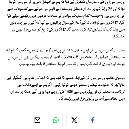
بی سی سی آئی کے صدر ساروگنگولی نے کہا کہ ہم نے آفیشل طور پر آئی سی سی کو بتا
دیاکہ ٹی 20 ورلڈ کپ یواے ای منتقل ہوسکتا ہے تاہم اس حوالے سے تفصیلات طے
کی جا رہی ہیں، یہ فیصلہ تمام اسٹیک ہولڈرز کی صحت کو ذہن میں رکھتے ہوئے کیا
گیا۔ 17 اکتوبر سے ٹورنامنٹ کے آغاز کے سوال پر انھوں نے کہا کہ آنے والے چند دنوں
میں ورلڈ کپ کا شیڈول تیار کرلیا جائے گا۔ 17 اکتوبر کی تاریخ کو حتمی قرار نہیں دیا
جاسکتا۔
یاد رہے کہ بی سی سی آئی اپنی ملتوی شدہ آئی پی ایل کو یواے ای میں مکمل کرنا چاہتا
ہے،ابتدائی شیڈول کے تحت اس کا اختتام 15 اکتوبر کو ہونا ہے،کسی بھی آئی سی سی
ایونٹ اور دوسری کرکٹ کے درمیان کم سے کم ایک ہفتے کا وقت ہونا چاہیے۔
دوسری جانب بی سی سی آئی کے ایک ممبر کا کہنا ہے کہ اجلاس عام میں گنگولی نے
بتایا تھا کہ حکومت ٹیکس استثنیٰ دینے کو تیار نہیں، اگر ہم نے اپنے ملک میں
ٹورنامنٹ منعقد کیا تو ریونیو میں سے 1000 کروڑ روپے دینا پڑیں گے جبکہ یواے ای
میں انعقاد سے آمدنی پرکوئی فرق نہیں پڑے گا۔