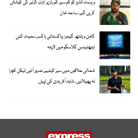
ویسٹ انڈیز کو کم سے کم رنز پر آؤٹ کرنے کی کوشش
کریں گے، ساجد خان
کامن ویلتھ گیمز: پاکستانی باکسر سمیت کئی
ایتھلیٹس گلاسگو میں لاپتہ
شمالی علاقوں میں سیر کیلیے ضرور آئیں لیکن کچرا
نہ پھیلائیں، شاہد آفریدی کی اپیل