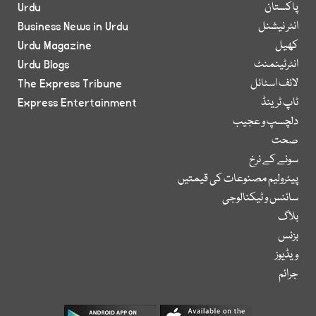
پاکستان
Urdu
انٹر نیشنل
Business News in Urdu
کھیل
Urdu Magazine
انٹرٹینمنٹ
Urdu Blogs
لائف اسٹائل
The Express Tribune
ٹاپ ٹرینڈ
Express Entertainment
دلچسپ و عجیب
صحت
سونے کے نرخ
پیٹرولیم مصنوعات کی قیمتیں
سائنس و ٹیکنالوجی
بلاگ
بزنس
ویڈیوز
جرائم