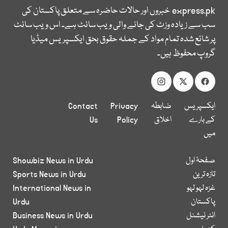
express.pk
خبروں اور حالات حاضرہ سے متعلق پاکستان کی
سب سے زیادہ وزٹ کی جانے والی ویب سائٹ ہے۔ اس ویب سائٹ
پر شائع شدہ تمام مواد کے جملہ حقوق بحق ایکسپریس میڈیا
گروپ محفوظ ہیں۔
ایکسپریس
ضابطہ
Privacy
Contact
کے بارے
اخلاق
Policy
Us
میں
صفحۂ اول
Showbiz News in Urdu
تازہ ترین
Sports News in Urdu
غزہ لہو لہو
International News in
پاکستان
Urdu
انٹر نیشنل
Business News in Urdu