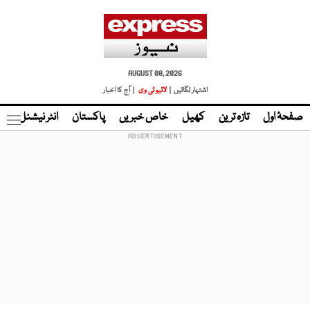
AUGUST 08, 2026
اشتہار لگائیں |
لائیو ٹی وی
| آج کا اخبار
صفحۂ اول
تازہ ترین
کھیل
خاص خبریں
پاکستان
انٹر نیشنل
ٹا