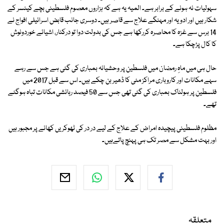
سہولیات نہ ہونے کے برابر ہے۔ المیہ یہ ہے کہ ہزاروں معصوم فلسطینی بچے کینسر کے
شکار ہیں اور ادویہ اور مہنگے علاج سے قاصر ہیں۔ دوسری جانب قابض اسرائیلی افواج نے
14 برس سے غزہ کا محاصرہ کررکھا ہے جس کی بدولت دوا تو درکنار، اشیائے خوردونوش
کا کال پڑچکا ہے۔
حال ہی میں ماہِ رمضان میں فلسطین پر وحشیانہ بمباری کی گئی ہے جس سے رہے
سہے مکانات اور کاروباری مراکز مٹی کا ڈھیر بن چکے ہیں۔ اس سے قبل 2017 میں
فلسطین پر ہولناک بمباری کی گئی تھی جس سے 50 فیصد رہائشی مکانات تباہ ہوگئے
تھے۔
مظلوم فلسطینی پیچیدہ امراض کے علاج کے لیے در در کی ٹھوکریں کھانے پر مجبور ہیں
اور بہت مشکل سے مصر تک ہی پہنچ پاتےہیں۔
متعلقہ