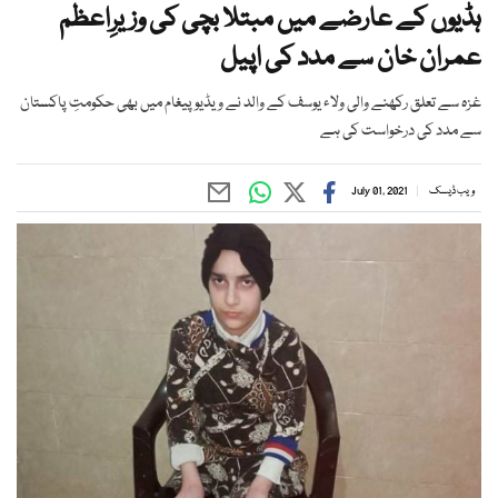
ہڈیوں کے عارضے میں مبتلا بچی کی وزیرِاعظم
عمران خان سے مدد کی اپیل
غزہ سے تعلق رکھنے والی ولاء یوسف کے والد نے ویڈیو پیغام میں بھی حکومتِ پاکستان
سے مدد کی درخواست کی ہے
ویب ڈیسک
July 01, 2021