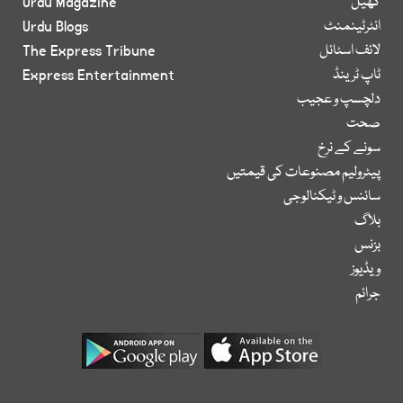
کھیل
Urdu Magazine
انٹرٹینمنٹ
Urdu Blogs
لائف اسٹائل
The Express Tribune
ٹاپ ٹرینڈ
Express Entertainment
دلچسپ و عجیب
صحت
سونے کے نرخ
پیٹرولیم مصنوعات کی قیمتیں
سائنس و ٹیکنالوجی
بلاگ
بزنس
ویڈیوز
جرائم