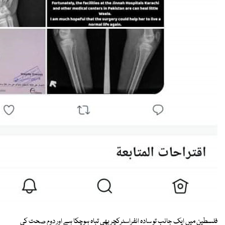
فلسطین میں ایک جانب تو سادہ انفراسٹرکچر بھی تباہ ہوچکا ہے اور دوم صحت کی