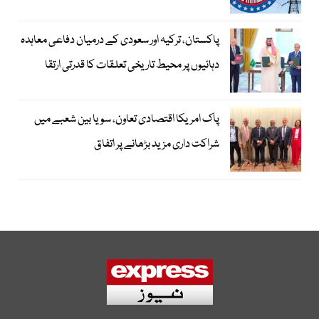
پاکستان، ترکیہ اور سعودی کے درمیان دفاعی معاہدہ
دہائیوں پر محیط تاریخی تعلقات کا قدرتی ارتقا
پاک امریکا اقتصادی تعاون، سویا بین شعبے میں
شراکت داری مزید بڑھانے پر اتفاق