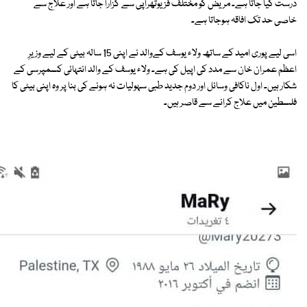
درست کیا جاتا ہے۔ مریض کو مختلف فزیوتھراپی سے گزارا جاتا ہے اور علاج سے
خاصی حد تک افاقہ ہوجاتا ہے۔
اسی لیے پوری امید کے ساتھ ولاء یوسف کےوالد نے اپنی 15 سالہ بیٹی کے لیے وزیرِ
اعظم عمران خان سے مدد کی اپیل کی ہے۔ ولاء یوسف کے والد انتہائی کسمپرسی کے
شکار ہیں۔ اول ناکافی وسائل اور دوم جدید طبی سہولیات نہ ہونے کی بنا پر وہ اپنی بیٹی کا
فلسطین میں علاج کرانے سے قاصر ہیں۔