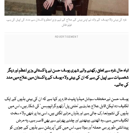
غزہ کی بیٹی ولاء یوسف کے والد نے اپنی بیٹی کے علاج کے لیے وزیرِ اعظم پاکستان سے مدد کی اپیل کی ہے۔
فوٹو: فائل
تباہ حال غزہ سے تعلق رکھنے والے شہری یوسف حسن نے پاکستانی وزیرِ اعظم اور دیگر
شخصیات سے اپیل کی ہے کہ ان کی بیٹی ولاء یوسف کے پاکستان میں علاج میں مدد
کی جائے۔
یوسف حسن نے مختلف سوشل میڈیا پلیٹ فارم پر کہا ہے کہ ان کی بیٹی ہڈیوں کے ایک
تکلیف دہ لیکن قابلِ علاج عارضے 'ملٹی پل آرتھروگرائپوسِس' کی شکار ہیں۔ اس میں
ہڈیوں کی نشوونما رک جاتی ہے اور ہڈیاں مڑنے لگتی ہیں۔ اسی بنا پر ننھی ولاء سخت
تکلیف میں ہے۔ وہ اٹھنے، بیٹھنے اور چلنے پھرنے سے بھی قاصر ہے۔ یہ مرض
پیدائشی طور پر ہی حملہ آور ہوتا ہے۔ اس میں کئی آپریشن سے ہڈیوں کے جوڑوں کو