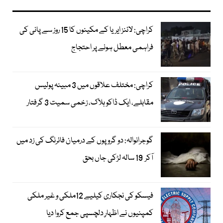
کراچی: لائنز ایریا کے مکینوں کا 15 روز سے پانی کی
فراہمی معطل ہونے پر احتجاج
کراچی: مختلف علاقوں میں 3 مبینہ پولیس
مقابلے، ایک ڈاکو ہلاک، زخمی سمیت 3 گرفتار
گوجرانوالہ: دو گروپوں کے درمیان فائرنگ کی زد میں
آکر 19 سالہ لڑکی جاں بحق
فیسکو کی نجکاری کیلیے 12ملکی و غیر ملکی
کمپنیوں نے اظہارِ دلچسپی جمع کروا دیا