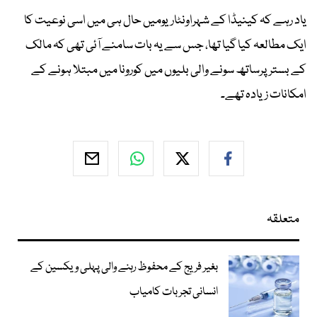
یاد رہے کہ کینیڈا کے شہراونٹاریومیں حال ہی میں اسی نوعیت کا
ایک مطالعہ کیا گیا تھا، جس سے یہ بات سامنے آئی تھی کہ مالک
کے بسترپرساتھ سونے والی بلیوں میں کورونا میں مبتلا ہونے کے
امکانات زیادہ تھے۔
متعلقہ
بغیر فریج کے محفوظ رہنے والی پہلی ویکسین کے
انسانی تجربات کامیاب