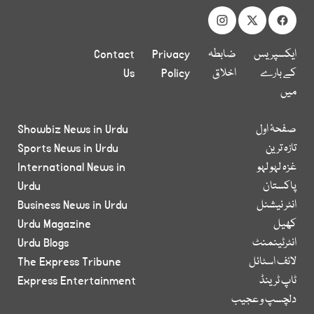
ایکسپریس
ضابطہ
Privacy
Contact
کے بارے
اخلاق
Policy
Us
میں
صفحۂ اول
Showbiz News in Urdu
تازہ ترین
Sports News in Urdu
غزہ لہو لہو
International News in
پاکستان
Urdu
انٹر نیشنل
Business News in Urdu
کھیل
Urdu Magazine
انٹرٹینمنٹ
Urdu Blogs
لائف اسٹائل
The Express Tribune
ٹاپ ٹرینڈ
Express Entertainment
دلچسپ و عجیب