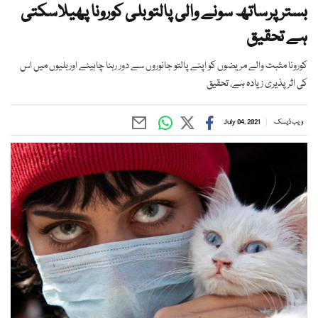
بستر پرساتھ سونے والی پالتوبلی کورونا پھیلاسکتی
ہے تحقیق
کورونا مثبت والے مریضوں کو اپنے پالتو جانوروں سے دور رہنا چاہیئے اوربلیوں میں اس
کی اثر پذیری زیادہ ہے، تحقیق
ویب ڈیسک
July 04, 2021