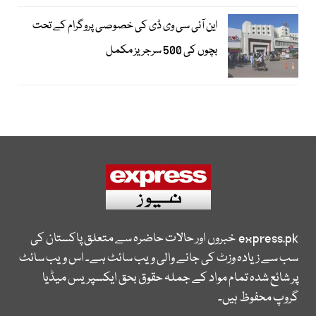
این آئی سی وی ڈی کی خصوصی پروگرام کے تحت
بچوں کی 500 سرجریز مکمل
express.pk
خبروں اور حالات حاضرہ سے متعلق پاکستان کی
سب سے زیادہ وزٹ کی جانے والی ویب سائٹ ہے۔ اس ویب سائٹ
پر شائع شدہ تمام مواد کے جملہ حقوق بحق ایکسپریس میڈیا
گروپ محفوظ ہیں۔