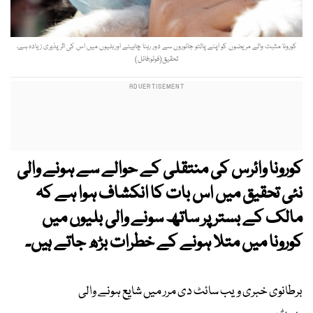
کورونا مثبت والے مریضوں کو اپنے پالتو جانوروں سے دور رہنا چاہیئے اوربلیوں میں اس کی اثر پذیری زیادہ ہے،
تحقیق(فوٹو:فائل)
کورونا وائرس کی منتقلی کے حوالے سے ہونے والی
نئی تحقیق میں اس بات کا انکشاف ہوا ہے کہ
مالک کے بستر پر ساتھ سونے والی بلیوں میں
کورونا میں متلا ہونے کے خطرات بڑھ جاتے ہیں۔
برطانوی خبری ویب سائٹ دی مرر میں شایع ہونے والی