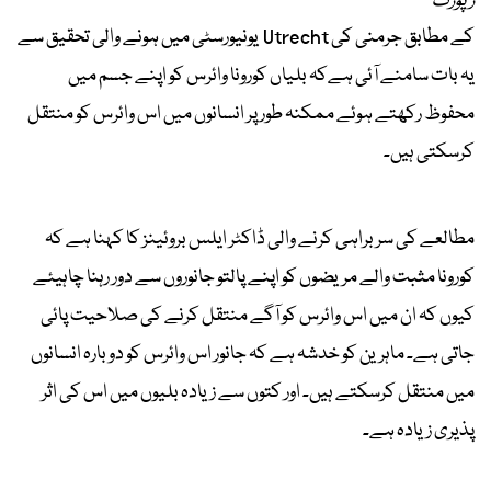
رپورٹ
کے مطابق جرمنی کی Utrecht یونیورسٹی میں ہونے والی تحقیق سے
یہ بات سامنے آئی ہےکہ بلیاں کورونا وائرس کو اپنے جسم میں
محفوظ رکھتے ہوئے ممکنہ طور پر انسانوں میں اس وائرس کو منتقل
کرسکتی ہیں۔
مطالعے کی سربراہی کرنے والی ڈاکٹر ایلس بروئینز کا کہنا ہے کہ
کورونا مثبت والے مریضوں کو اپنے پالتو جانوروں سے دور رہنا چاہیئے
کیوں کہ ان میں اس وائرس کو آگے منتقل کرنے کی صلاحیت پائی
جاتی ہے۔ ماہرین کو خدشہ ہے کہ جانور اس وائرس کو دوبارہ انسانوں
میں منتقل کرسکتے ہیں۔ اور کتوں سے زیادہ بلیوں میں اس کی اثر
پذیری زیادہ ہے۔