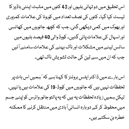
اس تحقیق میں دو تہائی بلیوں اور 43 کتوں میں مثبت اینٹی باڈیز کا
ٹیسٹ کیا گیا۔ کتوں کی نصف تعداد میں کورونا کی علامات کمزوری
اور بھوک میں کمی دیکھی گئی، جب کہ کچھ جانوروں میں کھانسی
اور اسہال کی علامات پائی گئیں۔ کووڈ والی 40 فیصد بلیوں میں
سانس لینے میں مشکلات اور ناک بہنے کی علامات سامنے آئیں
جب کہ ان میں سے تین کی حالت تشویش ناک تھی۔
اس بارے میں ڈاکٹر ایلس بروئنز کا کہنا ہے کہ ' ہمیں اس بات پر
تحفظات نہیں ہیں کہ جانوروں میں کووڈ-19 کی علامات ہیں یا نہیں،
لیکن ہمیں زیادہ تحفظات یہ ہیں کہ یہ پالتو جانور وائرس کو اپنے جسم
میں محفوظ کر کے دوبارہ انسانی آبادی میں منتقل کرنے کا ممکنہ
خطرہ بن سکتے ہیں۔