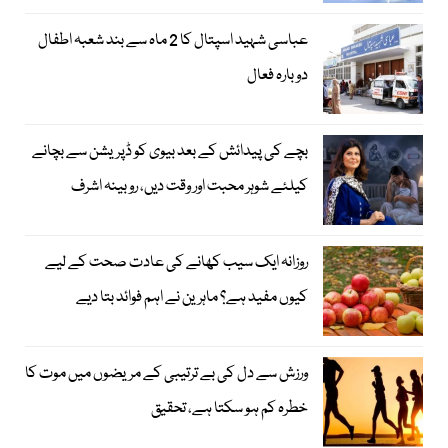
عباسی شہید اسپتال کا 2 ماہ سے بند شعبہ اطفال
دوبارہ فعال
بچے کی پیدائش کے بعد بیوی کو ڈپریشن سے بچانے
کیلئے شوہر محبت اور وقت دیں، روبینہ اشرف
روزانہ ایک سیب کھانے کی عادت صحت کے لیے
کیوں مفید ہے؟ ماہرین نے اہم فوائد بتا دیے
ورزش سے دل کی بے ترتیبی کے مریضوں میں موت کا
خطرہ کم ہو سکتا ہے، تحقیق