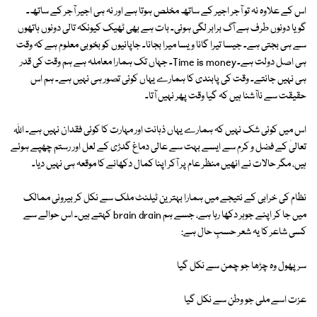
اس کے علاوہ نہ تو آجر اجیر کے ساتھ مخلص ہوتا ہے اور نہ ہی اجیر آجر کے ساتھ۔
گویا دونوں طرف ہے آگ برابر لگی ہوئی۔ بات ہے بھی ٹھیک کیونکہ تالی دونوں ہاتھوں
سے ہی بجتی ہے۔ جیسا تیرا گانا ویسا میرا بجانا۔ جاپانیوں کو بخوبی معلوم ہے کہ وقت
ہی اصل دولت ہے۔Time is money۔ جہاں تک ہمارا معاملہ ہے ہم وقت کی قدر
ہی نہیں جانتے۔ وقت کی پابندی کا ہمارے یہاں کوئی تصور ہی نہیں ہے۔ ہم اس
حقیقت سے ناآشنا ہیں کہ گیا وقت پھر نہیں آتا۔
اس میں کوئی شک نہیں کہ ہمارے یہاں ذہانت اور مہارت کا کوئی فقدان نہیں ہے۔ اللہ
تعالیٰ کے فضل و کرم سے ایسے بہت سے عالی دماغ گدڑی کے لعل اور رستم چھپے ہوئے
ہیں، مگر حالات نے انھیں منظر عام پر آکر اپنا کمال دکھانے کا موقعہ ہی نہیں دیا۔
نظام کی خرابی کے نتیجے میں ہمارا بہترین ٹیلنٹ ملک سے نکل کر بیرونی ممالک
میں جا کر اپنے جوہر دکھا رہا ہے، جسے ہم brain drain کہتے ہیں۔ اس حوالے سے
کسی شاعر کا یہ شعر حسبِ حال ہے:
سر پھول وہ چڑھا جو چمن سے نکل گیا
عزت اسے ملی جو وطن سے نکل گیا