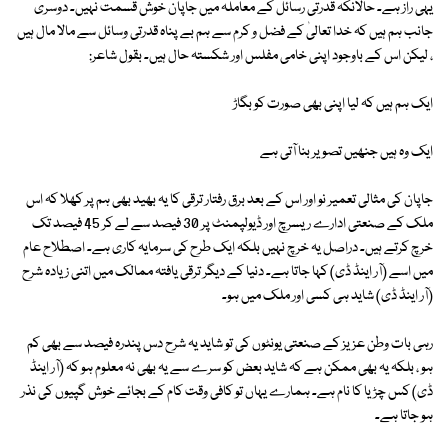
یہی راز ہے۔ حالانکہ قدرتی رسائل کے معاملہ میں جاپان خوش قسمت نہیں۔ دوسری
جانب ہم ہیں کہ خدا تعالیٰ کے فضل و کرم سے ہم بے پناہ قدرتی وسائل سے مالا مال ہیں
، لیکن اس کے باوجود اپنی خامی مفلس اور شکستہ حال ہیں۔ بقول شاعر:
ایک ہم ہیں کہ لیا اپنی بھی صورت کو بگاڑ
ایک وہ ہیں جنھیں تصویر بنا آتی ہے
جاپان کی مثالی تعمیر نو اور اس کے بعد برق رفتار ترقی کا یہ بھید بھی ہم پر کھلا کہ اس
ملک کے صنعتی ادارے ریسرچ اور ڈیولپمنٹ پر 30 فیصد سے لے کر 45 فیصد تک
خرچ کرتے ہیں۔ دراصل یہ خرچ نہیں بلکہ ایک طرح کی سرمایہ کاری ہے۔ اصطلاح عام
میں اسے (آر اینڈ ڈی) کہا جاتا ہے۔ دنیا کے دیگر ترقی یافتہ ممالک میں اتنی زیادہ شرح
(آر اینڈ ڈی) شاید ہی کسی اور ملک میں ہو۔
رہی بات وطن عزیز کے صنعتی یونٹوں کی تو شاید یہ شرح دس پندرہ فیصد سے بھی کم
ہو ، بلکہ یہ بھی ممکن ہے کہ شاید بعض کو سرے سے یہ بھی نہ معلوم ہو کہ (آر اینڈ
ڈی) کس چڑیا کا نام ہے۔ ہمارے یہاں تو کافی وقت کام کے بجائے خوش گپیوں کی نذر
ہو جاتا ہے۔