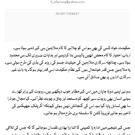
S_afarooqi@yahoo.com
حکومت خواہ کسی کی بھی ہو اس کو چلانے کا کام ملازمین ہی کے ذمے ہوتا ہے۔
ارباب اختیار کا کام محض انھیں پالیسی بنا کردینے اور ہدایات ضروری تک ہی محدود
ہوتا ہے۔ چنانچہ سرکاری ملازمین کی حیثیت جسم کی ریڑھ کی ہڈی کی طرح ہوتی ہے۔
یہ ملازمین جس قدر خوشحال ہوں گے نظام حکومت اسی قدر بہتر ہوگا۔ یہ بات غیر
سرکاری اداروں پر بھی صادق آتی ہے۔
ہم نے اپنے دورۂ جاپان میں اس کے مظاہر خوب دیکھے ہیں۔ روبوٹ کے برابرکھڑے
ہوئے انسان بھی روبوٹ سے کچھ کم مستعد اور چاق و چوبند نظر آئے۔ کیا مجال جو ذرا
سا بھی تساہل پایا گیا ہو۔ اس کی گنجائش نہیں ہوتی کیونکہ اگر پلک جھپکنے کی
تاخیر ہو جائے تو پروڈکشن کا سلسلہ بری طرح متاثر ہو جائے۔
جس کے نتیجے میں ادارہ یا کمپنی کا اتنا بڑا بھاری نقصان ہوجائے گا کہ جس کی تلافی