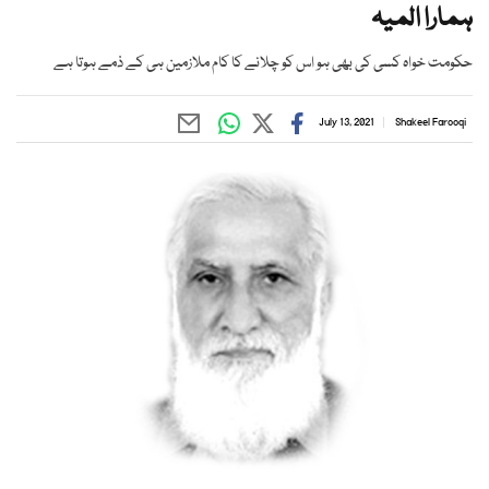
ہمارا المیہ
حکومت خواہ کسی کی بھی ہو اس کو چلانے کا کام ملازمین ہی کے ذمے ہوتا ہے
July 13, 2021
Shakeel Farooqi