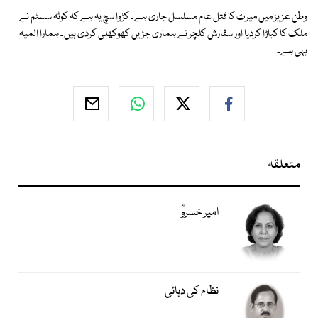
وطن عزیز میں میرٹ کا قتل عام مسلسل جاری ہے۔ کڑوا سچ یہ ہے کہ کوٹہ سسٹم نے
ملک کا کباڑا کردیا اور سفارش کلچر نے ہماری جڑیں کھوکھلی کردی ہیں۔ ہمارا المیہ
یہی ہے۔
متعلقہ
امیر خسروؒ
نظام کی دہائی