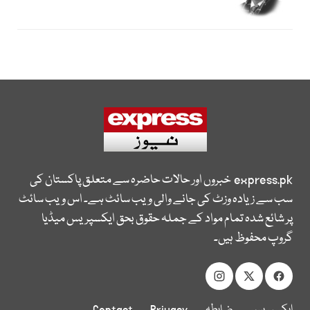
express.pk
خبروں اور حالات حاضرہ سے متعلق پاکستان کی
سب سے زیادہ وزٹ کی جانے والی ویب سائٹ ہے۔ اس ویب سائٹ
پر شائع شدہ تمام مواد کے جملہ حقوق بحق ایکسپریس میڈیا
گروپ محفوظ ہیں۔