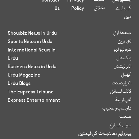
ایکسپریس
ضابطہ
Privacy
Contact
کے بارے
اخلاق
Policy
Us
میں
صفحۂ اول
Showbiz News in Urdu
تازہ ترین
Sports News in Urdu
غزہ لہو لہو
International News in
پاکستان
Urdu
انٹر نیشنل
Business News in Urdu
کھیل
Urdu Magazine
انٹرٹینمنٹ
Urdu Blogs
لائف اسٹائل
The Express Tribune
ٹاپ ٹرینڈ
Express Entertainment
دلچسپ و عجیب
صحت
سونے کے نرخ
پیٹرولیم مصنوعات کی قیمتیں