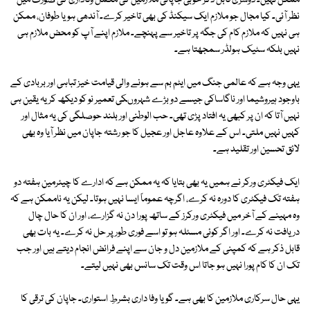
ممکن نہیں۔ دوسری قابل ذکر خوبی جاپانی ملازمین کی مکمل وفاداری کی صورت میں
نظر آئی۔ کیا مجال جو ملازم ایک سیکنڈ کی بھی تاخیر کرے۔ آندھی ہو یا طوفان، ممکن
ہی نہیں کہ ملازم کام کی جگہ پر تاخیر سے پہنچے۔ ملازم اپنے آپ کو محض ملازم ہی
نہیں بلکہ سٹیک ہولڈر سمجھتا ہے۔
یہی وجہ ہے کہ عالمی جنگ میں ایٹم بم سے ہونے والی قیامت خیز تباہی اور بربادی کے
باوجود ہیروشیما اور ناگاساکی جیسے دو بڑے شہروںکی تعمیر نو کو دیکھ کر یہ یقین ہی
نہیں آتا کہ ان پر کبھی یہ افتاد پڑی تھی۔ حب الوطنی اور بلند حوصلگی کی یہ مثال اور
کہیں نہیں ملتی۔ اس کے علاوہ عاجل اور عجیل کا جو رشتہ جاپان میں نظر آیا وہ بھی
لائق تحسین اور تقلید ہے۔
ایک فیکٹری ورکر نے ہمیں یہ بھی بتایا کہ یہ ممکن ہے کہ ادارے کا چیئرمین ہفتہ دو
ہفتہ تک فیکٹری کا دورہ نہ کرے، اگرچہ عموماً ایسا نہیں ہوتا۔ لیکن یہ ناممکن ہے کہ
وہ مہینے کے آخر میں فیکٹری ورکرز کے ساتھ پورا دن نہ گزارے، اور ان کا حال چال
دریافت نہ کرے۔ اور اگر کوئی مسئلہ ہو تو اسے فوری طور پر حل نہ کرے۔ یہ بات بھی
قابل ذکر ہے کہ کمپنی کے ملازمین دل و جان سے اپنے فرائض انجام دیتے ہیں اور جب
تک ان کا کام پورا نہیں ہو جاتا اس وقت تک سانس بھی نہیں لیتے۔
یہی حال سرکاری ملازمین کا بھی ہے۔ گویا وفا داری بشرطِ استواری۔ جاپان کی ترقی کا