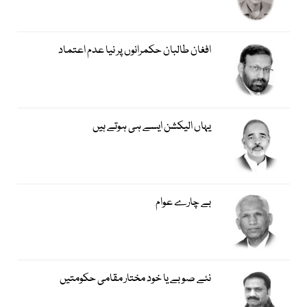
افغان طالبان حکمرانوں پر نیا عدم اعتماد
یہاں الیکشن ایسے ہی ہوتے ہیں
بے چارے عوام
نئے صوبے یا خود مختار مقامی حکومتیں