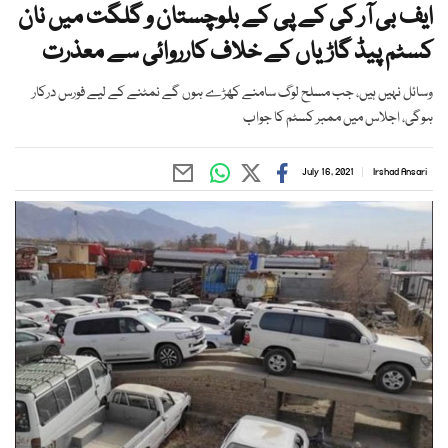
ایف بی آر کی کے پی کے بلوچستان و گلگت میں نان
کسٹم پیڈ گاڑیاں کے خلاف کارروائی سے معذرت
وسائل نہیں ہیں، جب مسلح لوگ سامنے کھڑے ہوں گے نمٹنے کے لیے فورس درکار
ہوگی، اجلاس میں ممبر کسٹم کا جواب
July 16, 2021
Irshad Ansari