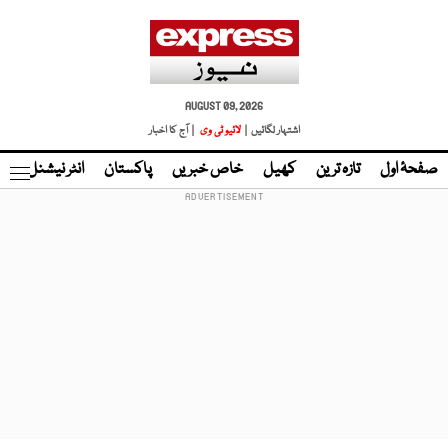
AUGUST 09, 2026
اشتہار لگائیں |
لائیو ٹی وی
| آج کا اخبار
صفحۂ اول
تازہ ترین
کھیل
خاص خبریں
پاکستان
انٹر نیشنل
ٹا