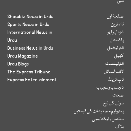
میں
صفحۂ اول
Showbiz News in Urdu
تازہ ترین
Sports News in Urdu
غزہ لہو لہو
International News in
پاکستان
Urdu
انٹر نیشنل
Business News in Urdu
کھیل
Urdu Magazine
انٹرٹینمنٹ
Urdu Blogs
لائف اسٹائل
The Express Tribune
ٹاپ ٹرینڈ
Express Entertainment
دلچسپ و عجیب
صحت
سونے کے نرخ
پیٹرولیم مصنوعات کی قیمتیں
سائنس و ٹیکنالوجی
بلاگ