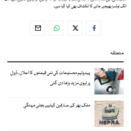
الگ نوٹسز بھیجے جانے کا انکشاف بھی کیا گیا ہے۔
متعلقہ
پیٹرولیم مصنوعات کی نئی قیمتوں کا اعلان، ڈیزل
پر لیوی مزید بڑھا دی گئی
ملک بھر کے صارفین کیلیے بجلی مہنگی