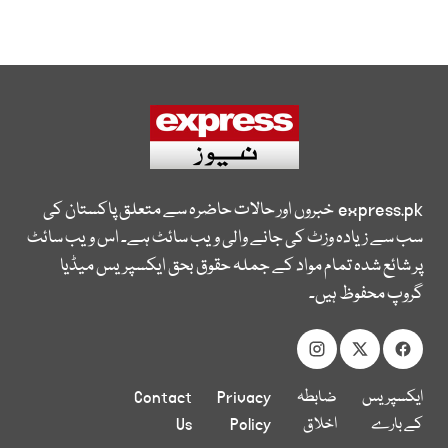
express.pk
خبروں اور حالات حاضرہ سے متعلق پاکستان کی
سب سے زیادہ وزٹ کی جانے والی ویب سائٹ ہے۔ اس ویب سائٹ
پر شائع شدہ تمام مواد کے جملہ حقوق بحق ایکسپریس میڈیا
گروپ محفوظ ہیں۔
ایکسپریس
ضابطہ
Privacy
Contact
کے بارے
اخلاق
Policy
Us