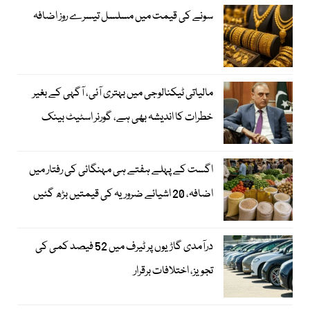
سونے کی قیمت میں مسلسل تیسرے روز اضافہ
مالیاتی ٹیکنالوجی میں بہتری آئی، آگہی کے بغیر
خطرات کا اندیشہ بھی ہے، گورنر اسٹیٹ بینک
اگست کے پہلے ہفتے ہی مہنگائی کی رفتار میں
اضافہ، 20 اشیائے ضروریہ کی قیمتیں بڑھ گئیں
درآمدی گاڑیوں پر ٹیرف میں 52 فیصد کمی کی
تجویز، اختلافات برقرار