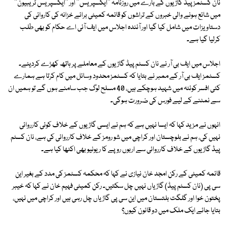
نان کسٹمز پیڈ گاڑیوں کے بارے میں روزنامہ ''ایکسپریس'' اور ''ایکسپریس ٹریبیون''
میں شائع ہونے والی خبروں کے تراشوں کو قائمہ کمیٹی برائے خزانہ کی کاروائی کی
دستاویزات میں شامل کیا گیا اور آئندہ اجلاس میں ایف آئی اے حکام کو بھی طلب
کرلیا گیا ہے۔
اجلاس میں ایف بی آر نے نان کسٹم پیڈ گاڑیوں کے معاملے پر ہاتھ کھڑے کردیئے۔
کسٹمز ایف بی آر کے ممبر نے بتایا کہ کسٹمز محدود وسائل میں کام کرتا ہے ہمارے
کئی افسر کوئٹہ میں شہید ہوچکے ہیں، 40 مسلح لوگ جب سامنے ہوں گے تو ہمیں ان
سے نمٹنے کے لیے فورس کی ضرورت ہوگی۔
انہوں نے مزید کہا کہ ایسا نہیں ہے کہ ہم نے ایسی گاڑیوں کے خلاف کوئی کارروائی
نہیں کی، ہم نے بلوچستان اور کراچی میں شو رومز کے خلاف کارروائی کی ہے، نان کسٹم
پیڈ گاڑیوں کے خلاف کارروائی سے اربوں روپے کا ریونیو بھی اکٹھا کیا ہے۔
قائمہ کمیٹی کے رکن امجد خان نیازی نے کہا کہ محکمہ کسٹمز کی مدد کے بغیر این
سی پی (نان کسٹم پیڈ) گاڑیاں نہیں چل سکتیں۔ رکن کمیٹی فہیم خان نے کہا کہ خیبر
پختون خوا اور گلگت بلتستان میں این سی پی گاڑیاں چل رہی ہیں اور کراچی میں نہیں،
بتایا جائے ایک ملک میں دو قانون کیوں؟