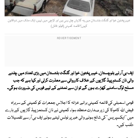
خیبر پختون خوا اور گلگت بلتستان میں یہ گاڑیاں چل رہی ہیں اور کراچی میں نہیں، ایک ملک میں دو قانون
کیوں؟ قائمہ کمیٹی (فوٹو : فائل)
ایف بی آر نے بلوچستان، خیبر پختون خوا اور گلگت بلتستان میں بڑی تعداد میں چلنے
والی نان کسٹم پیڈ گاڑیوں کے خلاف کارروائی سے معذرت کرلی اور کہا ہے کہ جب
مسلح لوگ سامنے کھڑے ہوں گے تو ان سے نمٹنے کے لیے فورس کی ضرورت ہوگی۔
قومی اسمبلی کی قائمہ کمیٹی برائے خزانہ کا اجلاس جمعرات کو کمیٹی کے سربراہ
فیض اللہ کاموکا کی زیر صدارت منعقد ہوا۔ کمیٹی نے نان کسٹمز پیڈ گاڑیوں کے بارے
میں ''ایکسپریس''کی شائع ہونے والی خبر پر نوٹس لیتے ہوئے ایف بی آر سے تفصیلات
طلب کیں۔