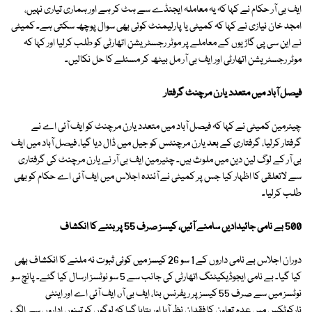
ایف بی آر حکام نے کہا کہ یہ معاملہ ایجنڈے سے ہٹ کر ہے اور ہماری تیاری نہیں،
امجد خان نیازی نے کہا کہ کمیٹی یا پارلیمنٹ کوئی بھی سوال پوچھ سکتی ہے۔ کمیٹی
نے این سی پی گاڑیوں کے معاملے پر موٹر رجسٹریشن اتھارٹی کو طلب کرلیا اور کہا کہ
موٹر رجسٹریشن اتھارٹی اور ایف بی آر مل بیٹھ کر مسئلے کا حل نکالیں۔
فیصل آباد میں متعدد یارن مرچنٹ گرفتار
چیئرمین کمیٹی نے کہا کہ فیصل آباد میں متعدد یارن مرچنٹ کو ایف آئی اے نے
گرفتار کرلیا، گرفتاری کے بعد یارن مرچنٹس کو جیل میں ڈال دیا گیا، فیصل آباد میں ایف
بی آر کے لوگ لین دین میں ملوث ہیں۔ چئیرمین ایف بی آر نے یارن مرچنٹ کی گرفتاری
سے لاتعلقی کا اظہار کیا جس پر کمیٹی نے آئندہ اجلاس میں ایف آئی اے حکام کو بھی
طلب کرلیا۔
500 بے نامی جائیدادیں سامنے آئیں، کیسز صرف 55 پر بننے کا انکشاف
دوران اجلاس بے نامی داروں کے 1 سو 26 کیسز میں کوئی ثبوت نہ ملنے کا انکشاف بھی
کیا گیا۔ بے نامی ایجوڈیکیٹنگ اتھارٹی کی جانب سے 5 سو نوٹسز ارسال کیا گئے۔ پانچ سو
نوٹسز میں سے صرف 55 کیسز پر ریفرنس بنا، ایف بی آر، ایف آئی اے اور اینٹی
نارکوٹکس میں عدم تعاون کا فقدان نظر آیا اور بتایا گیا کہ لوگوں کو تینوں اداروں سے الگ