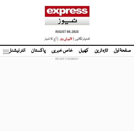
AUGUST 08, 2026
اشتہار لگائیں |
لائیو ٹی وی
| آج کا اخبار
صفحۂ اول
تازہ ترین
کھیل
خاص خبریں
پاکستان
انٹر نیشنل
ٹا