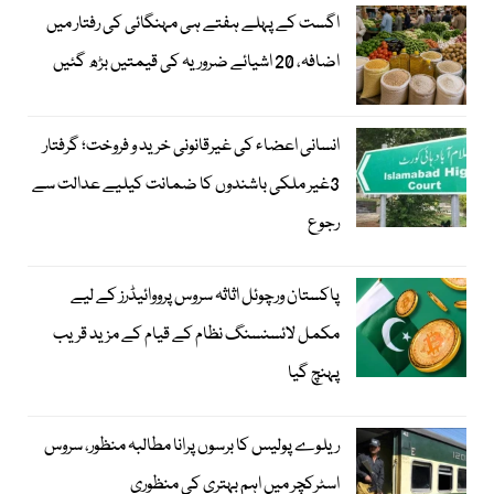
اگست کے پہلے ہفتے ہی مہنگائی کی رفتار میں
اضافہ، 20 اشیائے ضروریہ کی قیمتیں بڑھ گئیں
انسانی اعضاء کی غیرقانونی خرید و فروخت؛ گرفتار
3غیر ملکی باشندوں کا ضمانت کیلیے عدالت سے
رجوع
پاکستان ورچوئل اثاثہ سروس پرووائیڈرز کے لیے
مکمل لائسنسنگ نظام کے قیام کے مزید قریب
پہنچ گیا
ریلوے پولیس کا برسوں پرانا مطالبہ منظور، سروس
اسٹرکچر میں اہم بہتری کی منظوری