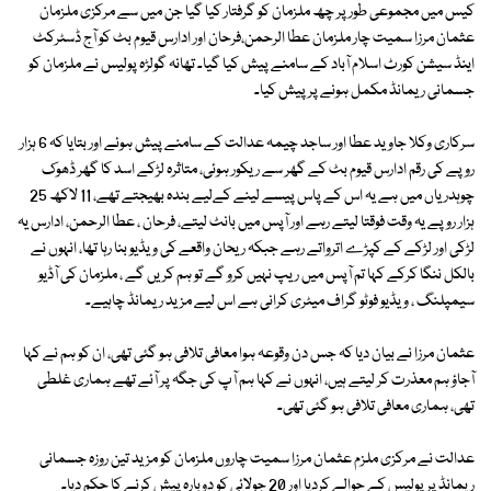
کیس میں مجموعی طور پر چھ ملزمان کو گرفتار کیا گیا جن میں سے مرکزی ملزمان
عثمان مرزا سمیت چار ملزمان عطا الرحمن،فرحان اور ادارس قیوم بٹ کو آج ڈسٹرکٹ
اینڈ سیشن کورٹ اسلام آباد کے سامنے پیش کیا گیا۔ تھانہ گولڑہ پولیس نے ملزمان کو
جسمانی ریمانڈ مکمل ہونے پر پیش کیا۔
سرکاری وکلا جاوید عطا اور ساجد چیمہ عدالت کے سامنے پیش ہوئے اور بتایا کہ 6 ہزار
روپے کی رقم ادارس قیوم بٹ کے گھر سے ریکور ہوئی، متاثرہ لڑکے اسد کا گھر ڈھوک
چوہدریاں میں ہے یہ اس کے پاس پیسے لینے کےلیے بندہ بھیجتے تھے، 11 لاکھ 25
ہزار روپے یہ وقت فوقتا لیتے رہے اور آپس میں بانٹ لیتے، فرحان ، عطا الرحمن، ادارس یہ
لڑکی اور لڑکے کے کپڑے اترواتے رہے جبکہ ریحان واقعے کی ویڈیو بنا رہا تھا، انہوں نے
بالکل ننگا کرکے کہا تم آپس میں ریپ نہیں کرو گے تو ہم کریں گے ، ملزمان کی آڈیو
سیمپلنگ ، ویڈیو فوٹو گراف میٹری کرانی ہے اس لیے مزید ریمانڈ چاہیے۔
عثمان مرزا نے بیان دیا کہ جس دن وقوعہ ہوا معافی تلافی ہو گئی تھی، ان کو ہم نے کہا
آجاؤ ہم معذرت کر لیتے ہیں، انہوں نے کہا ہم آپ کی جگہ پر آئے تھے ہماری غلطی
تھی، ہماری معافی تلافی ہو گئی تھی۔
عدالت نے مرکزی ملزم عثمان مرزا سمیت چاروں ملزمان کو مزید تین روزہ جسمانی
ریمانڈ پر پولیس کے حوالے کردیا اور 20 جولائی کو دوبارہ پیش کرنے کا حکم دیا۔