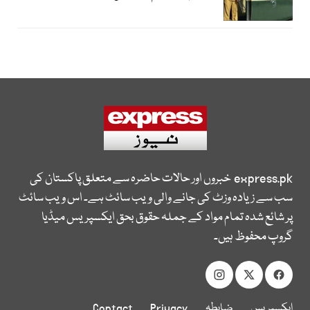
express.pk
خبروں اور حالات حاضرہ سے متعلق پاکستان کی
سب سے زیادہ وزٹ کی جانے والی ویب سائٹ ہے۔ اس ویب سائٹ
پر شائع شدہ تمام مواد کے جملہ حقوق بحق ایکسپریس میڈیا
گروپ محفوظ ہیں۔
ایکسپریس
ضابطہ
Privacy
Contact