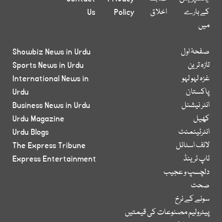
کے بارے
اخلاق
Policy
Us
میں
صفحۂ اول
Showbiz News in Urdu
تازہ ترین
Sports News in Urdu
غزہ لہو لہو
International News in
پاکستان
Urdu
انٹر نیشنل
Business News in Urdu
کھیل
Urdu Magazine
انٹرٹینمنٹ
Urdu Blogs
لائف اسٹائل
The Express Tribune
ٹاپ ٹرینڈ
Express Entertainment
دلچسپ و عجیب
صحت
سونے کے نرخ
پیٹرولیم مصنوعات کی قیمتیں