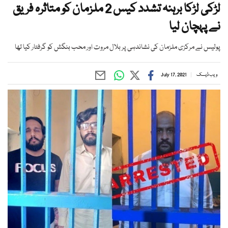
لڑکی لڑکا برہنہ تشدد کیس 2 ملزمان کو متاثرہ فریق
نے پہچان لیا
پولیس نے مرکزی ملزمان کی نشاندہی پر بلال مروت اور محب بنگش کو گرفتار کیا تھا
ویب ڈیسک
July 17, 2021