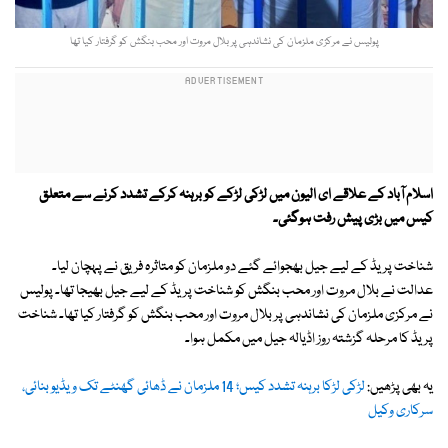
پولیس نے مرکزی ملزمان کی نشاندہی پر بلال مروت اور محب بنگش کو گرفتار کیا تھا
اسلام آباد کے علاقے ای الیون میں لڑکی لڑکے کو برہنہ کرکے تشدد کرنے سے متعلق
کیس میں بڑی پیش رفت ہوگئی۔
شناخت پریڈ کے لیے جیل بھجوائے گئے دو ملزمان کو متاثرہ فریق نے پہچان لیا۔
عدالت نے بلال مروت اور محب بنگش کو شناخت پریڈ کے لیے جیل بھیجا تھا۔ پولیس
نے مرکزی ملزمان کی نشاندہی پر بلال مروت اور محب بنگش کو گرفتار کیا تھا۔ شناخت
پریڈ کا مرحلہ گزشتہ روز اڈیالہ جیل میں مکمل ہوا۔
یہ بھی پڑھیں:
لڑکی لڑکا برہنہ تشدد کیس؛ 14 ملزمان نے ڈھائی گھنٹے تک ویڈیو بنائی،
سرکاری وکیل