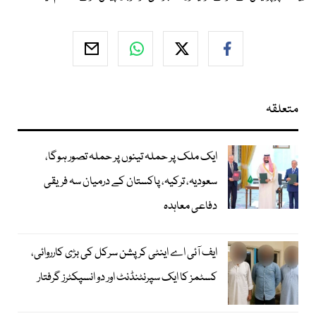
متعلقہ
ایک ملک پر حملہ تینوں پر حملہ تصور ہوگا،
سعودیہ، ترکیہ، پاکستان کے درمیان سہ فریقی
دفاعی معاہدہ
ایف آئی اے اینٹی کرپشن سرکل کی بڑی کارروائی،
کسٹمز کا ایک سپرنٹنڈنٹ اور دو انسپکٹرز گرفتار