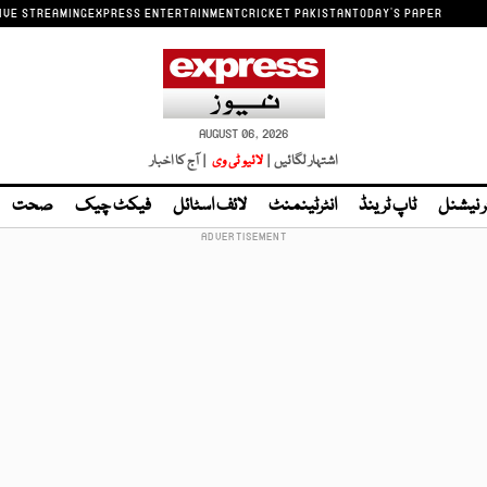
IVE STREAMING
EXPRESS ENTERTAINMENT
CRICKET PAKISTAN
TODAY'S PAPER
AUGUST 06, 2026
اشتہار لگائیں |
لائیو ٹی وی
| آج کا اخبار
ر نیشنل
ٹاپ ٹرینڈ
انٹرٹینمنٹ
لائف اسٹائل
فیکٹ چیک
صحت