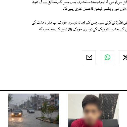
ین سی او سی کا اہم فیصلہ سامنے آیا ہے، جس کے مطابق صرف عید
دنوں میں ویکسی نیشن کا عمل جاری رہے گا۔
بھی نظر ثانی کرلی ہے، جس کے تحت دوسری خوارک اب مقررہ مدت کی
تکمیل پر واک ان پر کردی گئی ہے، عوام سائنو فارم کی دوسری خوارک اب 21 دنوں کے بعد، سائنو ویک کی دوسری خوارک 28 دنوں کے بعد جب کہ