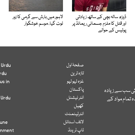
ڈیڑھ سالہ بچی کے ساتھ زیادتی
لاہور میں بارش سے گرمی کا زور
اور قتل کا ملزم جسمانی ریمانڈ پر
ٹوٹ گیا، موسم خوشگوار
پولیس کے حوالے
صفحۂ اول
 Urdu
تازہ ترین
rdu
غزہ لہو لہو
ws in
پاکستان
کی سب سے زیادہ
انٹر نیشنل
 Urdu
 تمام مواد کے
کھیل
انٹرٹینمنٹ
لائف اسٹائل
bune
ٹاپ ٹرینڈ
inment