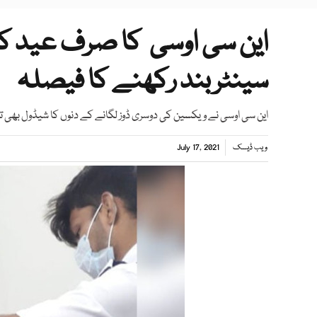
این سی اوسی کا صرف عید ک
سینٹربند رکھنے کا فیصلہ
این سی اوسی نے ویکسین کی دوسری ڈوز لگانے کے دنوں کا شیڈول بھی تب
ویب ڈیسک
July 17, 2021