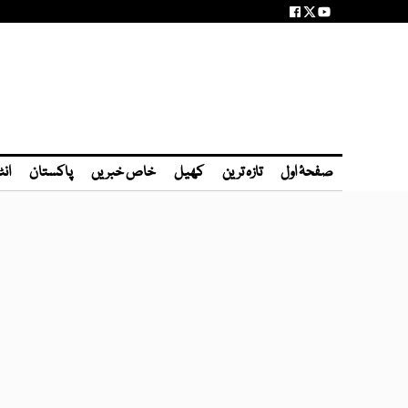
صفحۂ اول
تازہ ترین
کھیل
خاص خبریں
پاکستان
انٹ