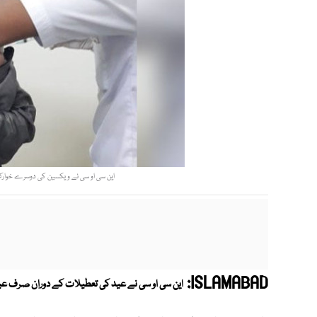
این سی او سی نے ویکسین کی دوسرے خوارک لگ
ISLAMABAD:
این سی او سی نے عید کی تعطیلات کے دوران صرف عید