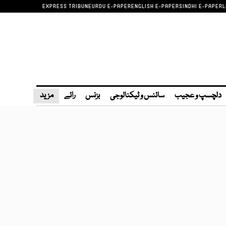
EXPRESS TRIBUNE
URDU E-PAPER
ENGLISH E-PAPER
SINDHI E-PAPER
L
دلچسپ و عجیب
سائنس و ٹیکنالوجی
بزنس
رائے
مزید