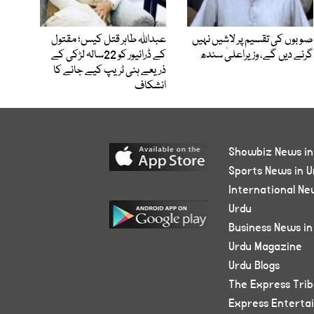
صوبوں کی تقسیم پر لاشیں نہیں
عبداللہ طاہر قتل کیس؛ مقتول
گرنے دیں گے، وزیراعلیٰ سندھ
کے ڈرائیور کو 22سالہ لڑکی کے
ذریعے ہنی ٹریپ کیے جانے کا
انشکاف
Showbiz News in
Sports News in U
International Ne
Urdu
Business News in
Urdu Magazine
Urdu Blogs
The Express Tri
Express Enterta