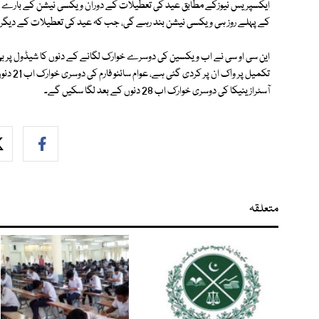
ایکسپریس نیوزکے مطابق عید کی تعطیلات کے دوران ویکسی نیشن کے بارے ا
کے پہلے روز ہی ویکسی نیشن بند رہے گی، جب کہ عید کی تعطیلات کے دیگر 
این سی او سی نے اب ویکسین کی دوسرے خوارک لگانے کے دنوں کا شیڈول پر 
آسٹرازینیکا کی دوسری خوارک اب 28 دنوں کے بعد لگا سکیں گے۔
متعلقہ