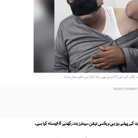
انے کے دنوں کا شیڈول بھی ریوائز کردیا ہے۔ فوٹو:سوشل میڈیا
 کے پہلے روز ہی ویکسی نیشن سینٹرز بند رکھنے کا فیصلہ کیا ہے۔