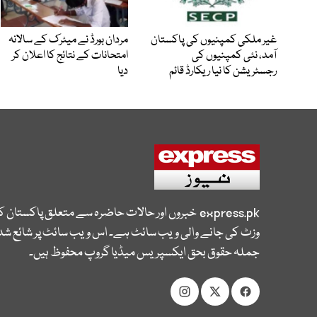
غیر ملکی کمپنیوں کی پاکستان
مردان بورڈ نے میٹرک کے سالانہ
آمد، نئی کمپنیوں کی
امتحانات کے نتائج کا اعلان کر
رجسٹریشن کا نیا ریکارڈ قائم
دیا
express.pk
خبروں اور حالات حاضرہ سے متعلق پاکستان 
وزٹ کی جانے والی ویب سائٹ ہے۔ اس ویب سائٹ پر شائع شدہ
جملہ حقوق بحق ایکسپریس میڈیا گروپ محفوظ ہیں۔