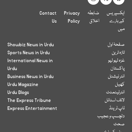
ایکسپریس
ضابطہ
Privacy
Contact
کے بارے
اخلاق
Policy
Us
میں
صفحۂ اول
Showbiz News in Urdu
تازہ ترین
Sports News in Urdu
غزہ لہو لہو
International News in
پاکستان
Urdu
انٹر نیشنل
Business News in Urdu
کھیل
Urdu Magazine
انٹرٹینمنٹ
Urdu Blogs
لائف اسٹائل
The Express Tribune
ٹاپ ٹرینڈ
Express Entertainment
دلچسپ و عجیب
صحت