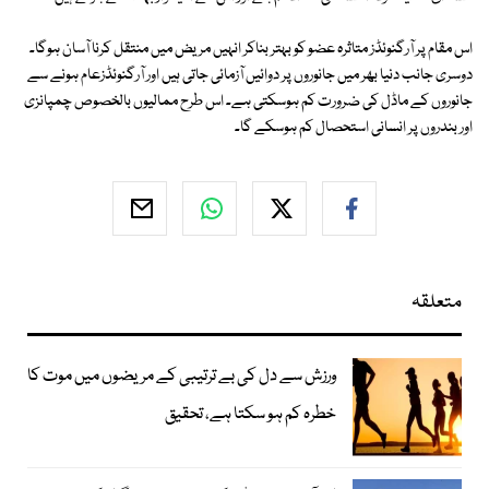
اس مقام پر آرگنوئڈز متاثرہ عضو کو بہتر بناکر انہیں مریض میں منتقل کرنا آسان ہوگا۔
دوسری جانب دنیا بھر میں جانوروں پر دوائیں آزمائی جاتی ہیں اور آرگنوئڈزعام ہونے سے
جانوروں کے ماڈل کی ضرورت کم ہوسکتی ہے۔ اس طرح ممالیوں بالخصوص چمپانزی
اور بندروں پر انسانی استحصال کم ہوسکے گا۔
متعلقہ
ورزش سے دل کی بے ترتیبی کے مریضوں میں موت کا
خطرہ کم ہو سکتا ہے، تحقیق