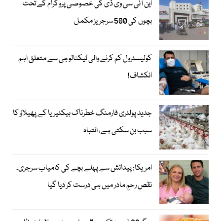
این آئی سی وی ڈی کی خصوصی پروگرام کے تحت
بچوں کی 500 سرجریز مکمل
کولیسٹرول کم کرنے والی ٹیکنالوجی سے متعلق اہم
انکشاف!
جدید پولٹری فارمنگ خطرناک بیکٹیریا کے پھیلاؤ کا
سبب بن سکتی ہے، انتباہ
امریکا: پیدائش سے پہلے بچے کی کامیاب سرجری،
نقص رحمِ مادر میں ہی درست کر دیا گیا