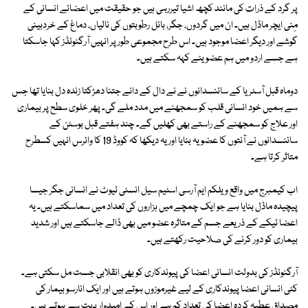
پر گرد کے ذرات کی مانند کچھ اشیا تیررہی ہیں جو حقیقت میں اعضائے انسانی کے
مِنی ایچر ماڈل ہیں۔ ان میں گردوں، جگر، بائل رطوبتوں کی نالیاں، دماغ کے خردبینی
گوشے اور دیگر اعضا موجود ہیں۔ اس طرح مجموعی طور پر انہیں آرگنوئڈز کہا جاسکتا
ہے جسے اردو میں ہم عضویئے کہہ سکتے ہیں۔
دوماہ قبل آسٹریا کے سائنسدانوں نے نے دال کے دانے جتنا دھڑکتا زندہ دل بنایا تھا جس
سے ہمیں خود انسانی قلب کو سمجھنے میں مدد ملے گی۔ پھر خلوی سطح پر بیماری
اور علاج کو سمجھنے کے راستے بھی کھلیں گے۔ چند ہفتے قبل بوسٹن کے
سائنسدانوں نے آنتوں کا عضویہ بنایا اور یہ دیکھا کہ کووڈ 19 کا وائرس انہیں کسطرح
متاثر کرتا ہے۔
اب کیمبرج میں واقع ویلکم ایم آرسی اسٹیم سیل انسٹی ٹیوٹ نے انسانی جگر جیسا
پیچیدہ ماڈل بنایا ہے جو ایک چمچے میں ہزاروں کی تعداد میں سماسکتے ہیں۔ یہ
اعضا ٹیکے کے ذریعے جسم کے متاثرہ عضو میں بھی ڈالے جاسکتے ہیں اور شدید
بیماری کو دور کرنے کی صلاحیت رکھتے ہیں۔
آرگنوئڈز کی بدولت انسانی اعضا کی پیوندکاری کو بھی انقلابی جست مل سکتی ہے۔
کئی انسانی اعضا پیوندکاری کے لیے غیرموزوں ہوتے ہیں اور ایک انارسو بیمار کی
مصداق عطیہ کردہ اعضا کی تعداد کم ہے اور اس کے امیدوار بہت سے ہوتے ہیں۔