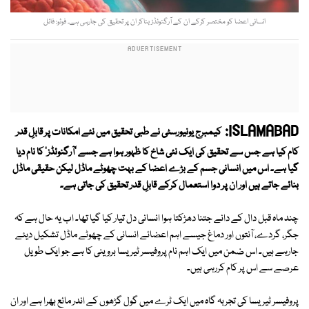
انسانی اعضا کو مختصر کرکے ان کے آرگنوئڈز بناکر ان پر تحقیق کی جارہی ہے۔ فوٹو: فائل
ISLAMABAD:
کیمبرج یونیورسٹی نے طبی تحقیق میں نئے امکانات پر قابلِ قدر
کام کیا ہے جس سے تحقیق کی ایک نئی شاخ کا ظہور ہوا ہے جسے 'آرگنوئڈز' کا نام دیا
گیا ہے۔ اس میں انسانی جسم کے بڑے اعضا کے بہت چھوٹے ماڈل لیکن حقیقی ماڈل
بنائے جاتے ہیں اور ان پر دوا استعمال کرکے قابلِ قدر تحقیق کی جاتی ہے۔
چند ماہ قبل دال کے دانے جتنا دھڑکتا ہوا انسانی دل تیار کیا گیا تھا۔ اب یہ حال ہے کہ
جگر، گردے، آنتوں اور دماغ جیسے اہم اعضائے انسانی کے چھوٹے ماڈل تشکیل دیئے
جارہے ہیں۔ اس ضمن میں ایک اہم نام پروفیسر ٹیریسا بروینی کا ہے جو ایک طویل
عرصے سے اس پر کام کررہی ہیں۔
پروفیسر ٹیریسا کی تجربہ گاہ میں ایک ٹرے میں گول گڑھوں کے اندر مائع بھرا ہے اور ان