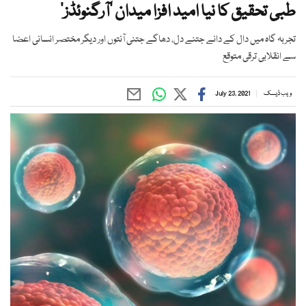
طبی تحقیق کا نیا امید افزا میدان ’آرگنوئڈز‘
تجربہ گاہ میں دال کے دانے جتنے دل، دھاگے جتنی آنتوں اور دیگر مختصر انسانی اعضا
سے انقلابی ترقی متوقع
ویب ڈیسک
July 23, 2021