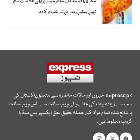
جگر 80 فیصد تک متاثر ہونے پر بھی علامات ظاہر
نہیں ہوتیں، ماہرین نے خبردار کردیا
express.pk
خبروں اور حالات حاضرہ سے متعلق پاکستان کی
سب سے زیادہ وزٹ کی جانے والی ویب سائٹ ہے۔ اس ویب سائٹ
پر شائع شدہ تمام مواد کے جملہ حقوق بحق ایکسپریس میڈیا
گروپ محفوظ ہیں۔