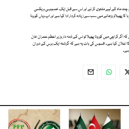
 کو چند ماہ کے لیے ملتوی کر نے اور اس سے قبل ایک خصوصی ویکسی
 پھیلاؤ بڑھانے میں سب سے زیادہ کردار ادا کیا ہے اور اب وہاں کورونا
 اگر کراچی میں کورونا پھیلا تو اس کے ذمہ دار وزیر اعظم عمران خان
 کا اعلان کیا ہے۔ افسوس کی بات یہ ہے کہ گزشتہ ایک برس کے دوران
ہے۔