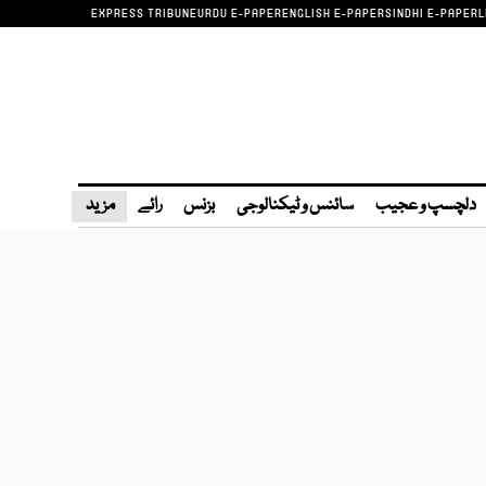
EXPRESS TRIBUNE
URDU E-PAPER
ENGLISH E-PAPER
SINDHI E-PAPER
L
دلچسپ و عجیب
سائنس و ٹیکنالوجی
بزنس
رائے
مزید