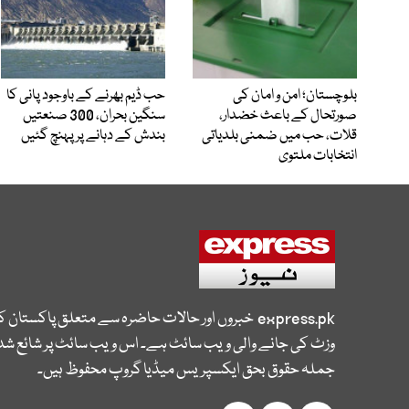
بلوچستان؛ امن و امان کی
حب ڈیم بھرنے کے باوجود پانی کا
صورتحال کے باعث خضدار،
سنگین بحران، 300 صنعتیں
قلات، حب میں ضمنی بلدیاتی
بندش کے دہانے پر پہنچ گئیں
انتخابات ملتوی
express.pk
خبروں اور حالات حاضرہ سے متعلق پاکستان 
وزٹ کی جانے والی ویب سائٹ ہے۔ اس ویب سائٹ پر شائع شدہ
جملہ حقوق بحق ایکسپریس میڈیا گروپ محفوظ ہیں۔