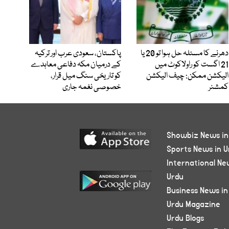
دھرنے کا مسئلہ حل ہوا تو 20 یا
پاکستان، سعودی عرب اور ترکیہ
21 اگست کو راولاکوٹ میں
کے درمیان مکہ دفاعی معاہدے
الیکشن ممکن: چیف الیکشن
کو تاریخی سنگ میل قرار،
کمشنر
خصوصی نغمہ جاری
Showbiz News in
Sports News in U
International Ne
Urdu
Business News in
Urdu Magazine
Urdu Blogs