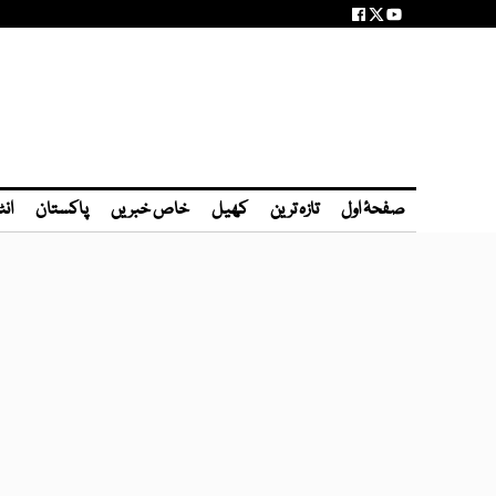
صفحۂ اول
تازہ ترین
کھیل
خاص خبریں
پاکستان
انٹ