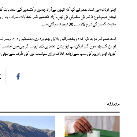
اپنی ٹوئٹ میں اسد عمر نے کہا کہ انہوں نے آزاد جموں و کشمیر کے انتخابات
نیشن مہم شوع کرنے کی سفارش کی تھی۔ آزاد کشمیر کے انتخابات نے اب وہاں وبا کا
مثبت کیسز کی شرح 25 سے 30 فیصد ہوگئی ہے.
اسد عمر نے مزید کہا کہ دو ہفتے قبل بلاول بھٹو زرداری دھمکیاں دے رہے تے کہ
اور ان کے وزرا ہوں گے لیکن اب اپوزیشن اتحاد پی ڈی ایم نے کراچی میں جلسے
کورونا ایس او پیز کی سب سے زیادہ خلاف ورزی سیاستدانوں کی طرف سے ہوئی 
متعلقہ