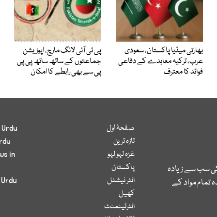
بھارتی میڈیا پاکستان، سعودی
پی ٹی آئی لانگ مارچ، اپوزیشن
عرب، ترکیہ معاہدے کے دفاعی
جماعتوں کے ساتھ ساتھ پی پی
فوائد کا معترف
پی سے بھی رابطے کا امکان
صفحۂ اول
 Urdu
تازہ ترین
rdu
غزہ لہو لہو
ws in
پاکستان
کی سب سے زیادہ
انٹر نیشنل
 Urdu
 تمام مواد کے
کھیل
انٹرٹینمنٹ