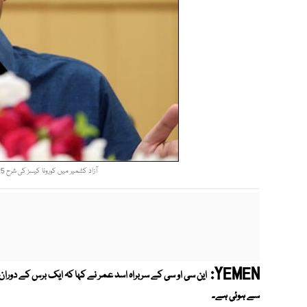
آزاد کشمیر میں کورونا کیسز کی شرح 25 سے 30 فیصد کے درمیان چل رہی ہے، اسد عمر فوٹو: فائل
YEMEN:
این سی او سی کے سربراہ اسد عمر نے کہا کہ ایک برس کے دوران
سے ہوئی ہے۔