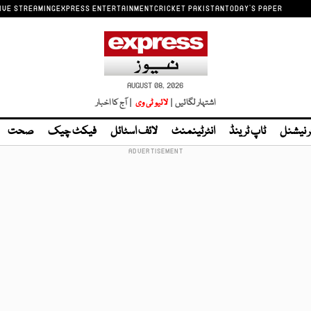
IVE STREAMING
EXPRESS ENTERTAINMENT
CRICKET PAKISTAN
TODAY'S PAPER
AUGUST 08, 2026
اشتہار لگائیں |
لائیو ٹی وی
| آج کا اخبار
ر نیشنل
ٹاپ ٹرینڈ
انٹرٹینمنٹ
لائف اسٹائل
فیکٹ چیک
صحت