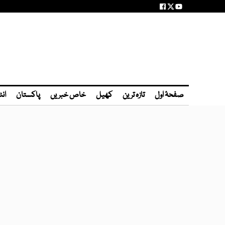
صفحۂ اول
تازہ ترین
کھیل
خاص خبریں
پاکستان
انٹ