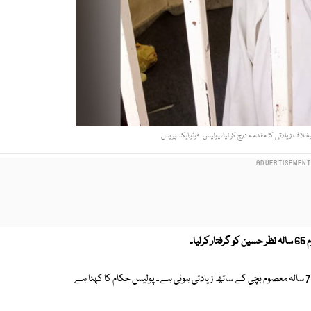
خلاف زیادتی کا مقدمہ درج کر لیا، پولیس۔ فوٹو:ایکسپریس
ایکسپریس نیوز کے مطابق مظفرگڑھ کے علاقے تھانہ شہرسلطان کی حدود میں 7 سالہ معصوم بچی کے ساتھ زیادتی ہوئی ہے۔ پولیس حکام کا کہنا ہے