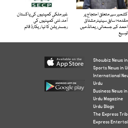
کشمیر سے متعلق احتجاج پر
غیر ملکی کمپنیوں کی پاکستان
مقدمہ؛ سابق سینیٹر مشتاق
آمد، نئی کمپنیوں کی
احمد کے جسمانی ریمانڈ میں
رجسٹریشن کا نیا ریکارڈ قائم
توسیع
Showbiz News in
Sports News in U
International Ne
Urdu
Business News in
Urdu Magazine
Urdu Blogs
The Express Tri
Express Enterta