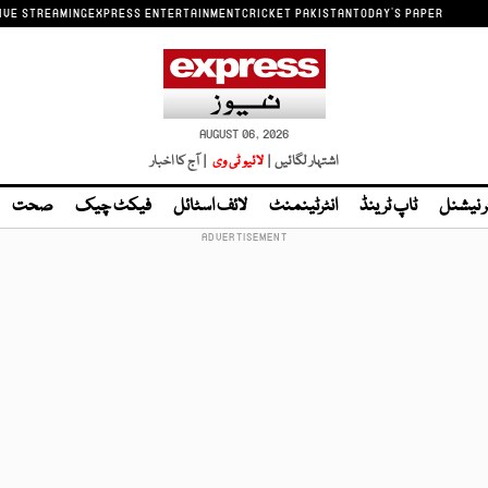
IVE STREAMING
EXPRESS ENTERTAINMENT
CRICKET PAKISTAN
TODAY'S PAPER
AUGUST 06, 2026
اشتہار لگائیں |
لائیو ٹی وی
| آج کا اخبار
ر نیشنل
ٹاپ ٹرینڈ
انٹرٹینمنٹ
لائف اسٹائل
فیکٹ چیک
صحت