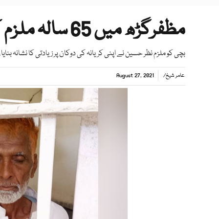
مظفرگڑھ میں 65 سالہ ملزم کی 7 سالہ بچی سے زیادتی
بچی کو ملزم نظر حسین نے اپنی کریانہ کی دوکان پر زیادتی کا نشانہ بنای
عامر شیخ
/
August 27, 2021