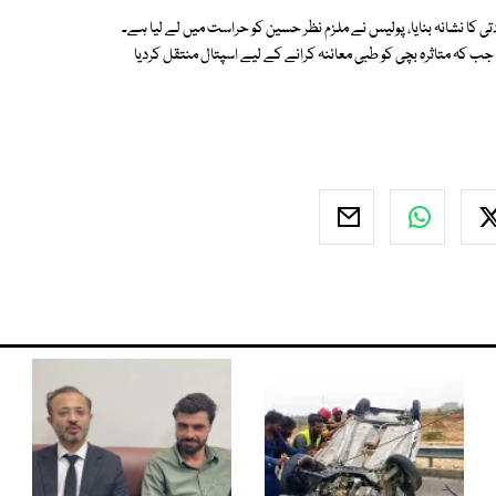
ان پر زیادتی کا نشانہ بنایا، پولیس نے ملزم نظر حسین کو حراست میں لے لیا ہے۔
ادتی کا مقدمہ بھی کرلیا گیا ہے، ملزم کی عمر 65 سال ہے، جب کہ متاثرہ بچی کو طبی معائنہ کرانے کے لیے اسپتال منتقل کردیا