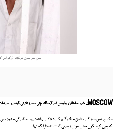
ملزم نظر حسین کو گرفتار کرکے اس کی
MOSCOW:
شہر سلطان پولیس نے 7 سالہ بچی سے زیادتی کرنے والے ملزم 65 سالہ نظر حسین کو گرفتار کرلیا۔
کہ بچی کو اسکول جاتے ہوئے زیادتی کا نشانہ بنایا گیا تھا۔