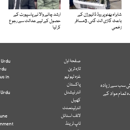
شاہراہ بھٹو پر روڈ ڈائیورژن کے
ارشد چائے والا نے پاسپورٹ کے
باعث گاڑی الٹ گئی، 3مسافر
حصول کے لیے عدالت سے رجوع
زخمی
کر لیا
صفحۂ اول
 Urdu
تازہ ترین
rdu
غزہ لہو لہو
ws in
پاکستان
کی سب سے زیادہ
انٹر نیشنل
 Urdu
 تمام مواد کے
کھیل
انٹرٹینمنٹ
لائف اسٹائل
bune
ٹاپ ٹرینڈ
inment