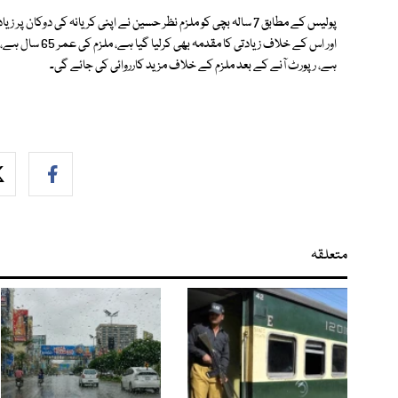
پولیس کے مطابق 7 سالہ بچی کو ملزم نظر حسین نے اپنی کریانہ کی دوک
اور اس کے خلاف زی
ہے، رپورٹ آنے کے بعد ملزم کے خلاف مزید کارروائی کی جائے گی۔
متعلقہ