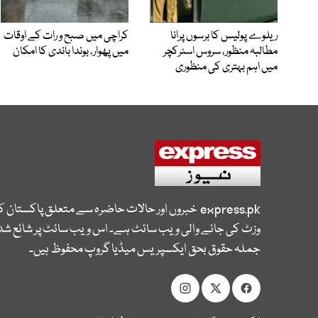
ریلوے پولیس کا برسوں پرانا
کراچی میں صبح و رات کے اوقات
مطالبہ منظور، سروس اسٹرکچر
میں پھوار، بوندا باندی کا امکان
میں اہم بہتری کی منظوری
express.pk
خبروں اور حالات حاضرہ سے متعلق پاکستان 
وزٹ کی جانے والی ویب سائٹ ہے۔ اس ویب سائٹ پر شائع شدہ
جملہ حقوق بحق ایکسپریس میڈیا گروپ محفوظ ہیں۔