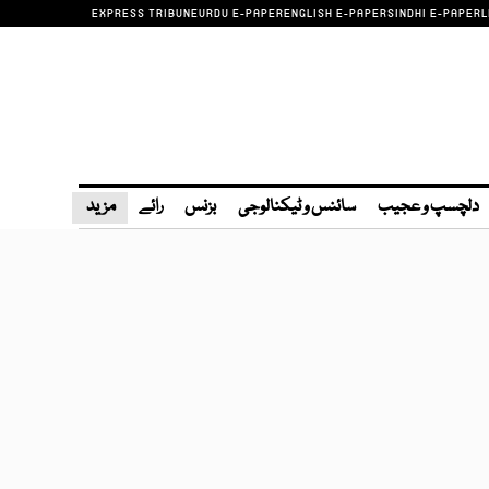
EXPRESS TRIBUNE
URDU E-PAPER
ENGLISH E-PAPER
SINDHI E-PAPER
L
دلچسپ و عجیب
سائنس و ٹیکنالوجی
بزنس
رائے
مزید