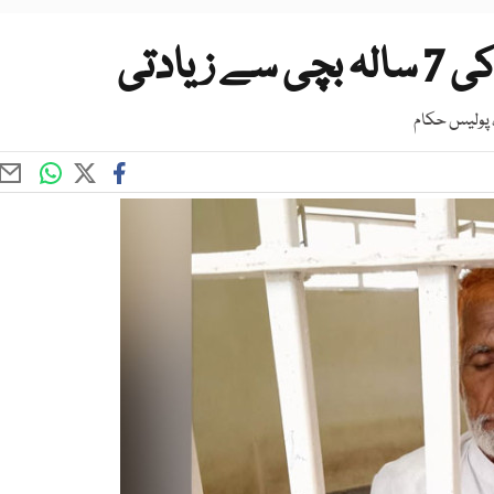
ا، پولیس حکام