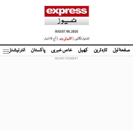
AUGUST 08, 2026
اشتہار لگائیں |
لائیو ٹی وی
| آج کا اخبار
صفحۂ اول
تازہ ترین
کھیل
خاص خبریں
پاکستان
انٹر نیشنل
ٹا