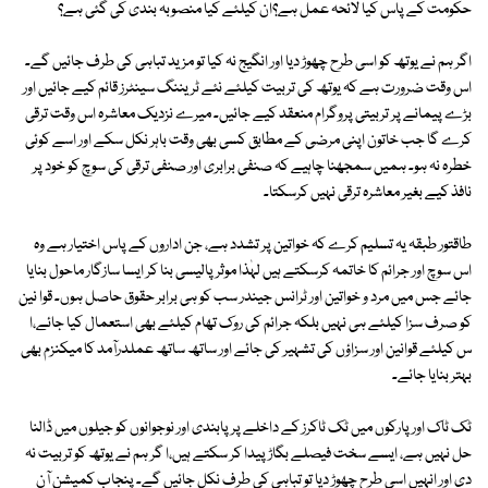
حکومت کے پاس کیا لائحہ عمل ہے؟ان کیلئے کیا منصوبہ بندی کی گئی ہے؟
اگر ہم نے یوتھ کو اسی طرح چھوڑ دیا اور انگیج نہ کیا تو مزید تباہی کی طرف جائیں گے۔
اس وقت ضرورت ہے کہ یوتھ کی تربیت کیلئے نئے ٹریننگ سینٹرز قائم کیے جائیں اور
بڑے پیمانے پر تربیتی پروگرام منعقد کیے جائیں۔ میرے نزدیک معاشرہ اس وقت ترقی
کرے گا جب خاتون اپنی مرضی کے مطابق کسی بھی وقت باہر نکل سکے اور اسے کوئی
خطرہ نہ ہو۔ ہمیں سمجھنا چاہیے کہ صنفی برابری اور صنفی ترقی کی سوچ کو خود پر
نافذ کیے بغیر معاشرہ ترقی نہیں کرسکتا۔
طاقتور طبقہ یہ تسلیم کرے کہ خواتین پر تشدد ہے، جن اداروں کے پاس اختیار ہے وہ
اس سوچ اور جرائم کا خاتمہ کرسکتے ہیں لہٰذا موثر پالیسی بنا کر ایسا سازگار ماحول بنایا
جائے جس میں مرد و خواتین اور ٹرانس جیندر سب کو ہی برابر حقوق حاصل ہوں۔ قوا نین
کو صرف سزا کیلئے ہی نہیں بلکہ جرائم کی روک تھام کیلئے بھی استعمال کیا جائے،ا
س کیلئے قوانین اور سزاؤں کی تشہیر کی جائے اور ساتھ ساتھ عملدرآمد کا میکنزم بھی
بہتر بنایا جائے۔
ٹک ٹاک اور پارکوں میں ٹک ٹاکرز کے داخلے پر پابندی اور نوجوانوں کو جیلوں میں ڈالنا
حل نہیں ہے، ایسے سخت فیصلے بگاڑ پیدا کر سکتے ہیں،ا گر ہم نے یوتھ کو تربیت نہ
دی اور انہیں اسی طرح چھوڑ دیا تو تباہی کی طرف نکل جائیں گے۔ پنجاب کمیشن آن