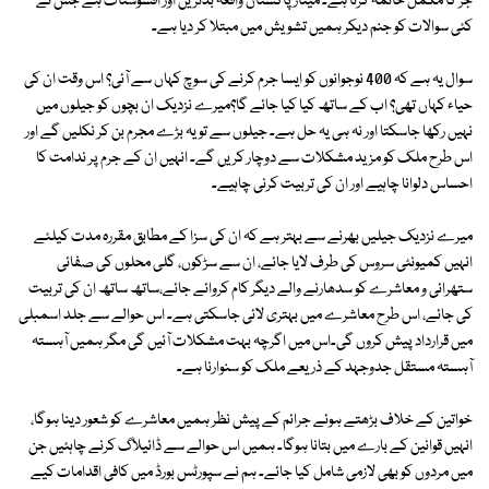
جڑ کا مکمل خاتمہ کرنا ہے۔ مینار پاکستان واقعہ بدترین اور افسوسناک ہے جس نے
کئی سوالات کو جنم دیکر ہمیں تشویش میں مبتلا کر دیا ہے۔
سوال یہ ہے کہ 400 نوجوانوں کو ایسا جرم کرنے کی سوچ کہاں سے آئی؟ اس وقت ان کی
حیاء کہاں تھی؟ اب کے ساتھ کیا کیا جائے گا؟میرے نزدیک ان بچوں کو جیلوں میں
نہیں رکھا جاسکتا اور نہ ہی یہ حل ہے۔ جیلوں سے تو یہ بڑے مجرم بن کر نکلیں گے اور
اس طرح ملک کو مزید مشکلات سے دوچار کریں گے۔ انہیں ان کے جرم پر ندامت کا
احساس دلوانا چاہیے اور ان کی تربیت کرنی چاہیے۔
میرے نزدیک جیلیں بھرنے سے بہتر ہے کہ ان کی سزا کے مطابق مقررہ مدت کیلئے
انہیں کمیونٹی سروس کی طرف لایا جائے، ان سے سڑکوں، گلی محلوں کی صفائی
ستھرائی و معاشرے کو سدھارنے والے دیگر کام کروائے جائے،ساتھ ساتھ ان کی تربیت
کی جائے، اس طرح معاشرے میں بہتری لائی جاسکتی ہے۔ اس حوالے سے جلد اسمبلی
میں قرارداد پیش کروں گی۔اس میں اگرچہ بہت مشکلات آئیں گی مگر ہمیں آہستہ
آہستہ مستقل جدوجہد کے ذریعے ملک کو سنوارنا ہے۔
خواتین کے خلاف بڑھتے ہوئے جرائم کے پیش نظر ہمیں معاشرے کو شعور دینا ہوگا،
انہیں قوانین کے بارے میں بتانا ہوگا۔ ہمیں اس حوالے سے ڈائیلاگ کرنے چاہئیں جن
میں مردوں کو بھی لازمی شامل کیا جائے۔ ہم نے سپورٹس بورڈ میں کافی اقدامات کیے