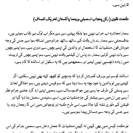
قارئین ہے۔
طلعت نقوی ( رکن پنجاب اسمبلی ورہنما پاکستان تحریک انصاف)
ہمارا معاشرہ اب خراب نہیں ہوا بلکہ پہلے سے ہے مگر اب لوگ بے نقاب ہوئے ہیں۔
بدقسمتی سے ہمارے ہاں وقت کے ساتھ ساتھ جرائم میں اضافہ ہوا ہے جس کی وجہ
موبائل فون، منشیات کا استعمال اور والدین کی اپنے بچوں سے دوری ہے۔ ہم اپنے بچوں
سے بات نہیں کرتے، ہمارے پاس ان کیلئے وقت نہیں ہے۔ ہم اپنے بچوں کی تربیت
میں زیادہ دلچسپی نہیں لیتے اور سمجھتے ہیں کہ یہ سکول اور اساتذہ کا کام ہے۔
اساتذہ کو ہم نے صرف کمرشل کر دیا کہ وہ بچے کو کچھ کہہ بھی نہیں سکتے، اگر
کہتے ہیں تو والدین یا خود بچہ یہ سنا دیتا ہے کہ ہم فیس دیتے ہیں۔ ہم اخلاقی لحاظ
سے پستی کی طرف جا رہے ہیں جو افسوسناک ہے۔ ہمیں اپنے ارد گرد جتنے جرائم نظر
آرہے ہیں ان میں سے بیشتر کی جڑ منشیات ہیں۔ اسے سٹیٹس سمبل بنا دیا گیا اور
فیشن کے طور پر نشہ کیا جاتا ہے۔ اسی طرح طلبہ اور نوجوانوں میں اس کا رجحان بڑھ رہا
ہے جس کی وجہ سے مسائل پیدا ہورہے ہیں،۔
نور مقدم کیس میں بھی کہیں نہ کہیں منشیات کا عمل دخل ہے۔ ہمیں جرائم کی اس