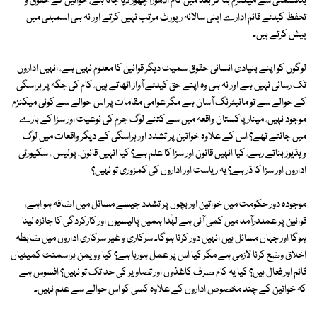
بدقسمتی سے میکنزم بنا کر بعد میں کام ادھورا چھور دیا جاتا ہے، خواتین کے حقوق و
تحفظ کیلئے قائم ادارے اپنی سالانہ رپورٹ مرتب نہیں کرتے اور نہ ہی اسمبلی میں
پیش کرتے ہیں۔
لوگوں کو اپنے بنیادی انسانی حقوق سمیت دیگر قوانین کا معلوم نہیں ہے، انہیں اداروں
تک رسائی نہیں ہے اور نہ ہی وہ اپنے حق کیلئے آواز اٹھاتے ہیں، کام کی جگہ پر ہراسگی
کے حوالے سے تو مانیٹرنگ آسان ہے مگر عوامی مقامات پر اس حوالے سے کوئی میکنزم
موجود نہیں، مینار پاکستان واقعہ میں سے کتنے لوگ جرم کی نوعیت اور سزا کے بارے
میں جانتے تھے؟ اس کے علاوہ خواتین پر تشدد اور ہراسگی کے دیگر واقعات میں لوگ
ویڈیوز بناتے رہے، کیا انہیں قانون اور سزا کا علم ہے؟ کیا انہیں قانون، پولیس ، سکیورٹی
اداروں اور سزا کا ڈر ہے؟ یہ ریاست اور اداروں کی کمزوری تو نہیں؟
موجودہ دور حکومت میں خواتین اور بچوں پر تشدد جیسے مسائل میں اضافہ ہو اہے،
قوانین پر عملدرآمد میں کمی آئی ہے لہٰذا ہمیں پالیسیوں اور کارکردگی کا جائزہ لینا
ہوگا اور جہاں مسائل ہیں انہیں دور کرنا ہوگا۔ سرکاری و غیر سرکاری اداروں میں ضابطہ
اخلاق وضع کرنا لازمی ہے مگر کیا اس پر عمل ہورہا ہے؟ کیا وویمن ہراسمنٹ کمیٹیاں
قائم اور فعال ہیں؟ کیا یہ کام صرف کاغذوں اور تصاویر کی حد تک تو نہیں؟ افسوس ہے
کہ خواتین کے چند مخصوص اداروں کے علاوہ کسی کو اس حوالے سے علم نہیں۔