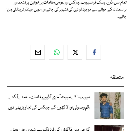
تمام بس اڈوں، پبلک ٹرانسپورٹ ، پارکس اور عوامی مقامات پر خواتین پر تشدد اور
ہراسمنٹ کے حوالے سے موجود قوانین کی تشہیر کی جائے اور انہیں جینڈر فرینڈلی بنایا
جائے۔
متعلقہ
میر رضا کے مبینہ آخری آڈیو پیغامات سامنے آگئے،
رقم وصولی اور لاکھوں کے چیکس کی تجاویز بھی دیں
کراچی میں ڈاکوؤں کی فائرنگ سے شہری جاں بحق،