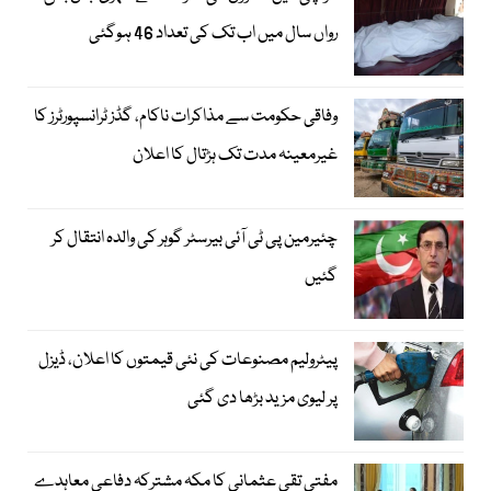
رواں سال میں اب تک کی تعداد 46 ہوگئی
وفاقی حکومت سے مذاکرات ناکام، گڈز ٹرانسپورٹرز کا
غیرمعینہ مدت تک ہڑتال کا اعلان
چئیرمین پی ٹی آئی بیرسٹر گوہر کی والدہ انتقال کر
گئیں
پیٹرولیم مصنوعات کی نئی قیمتوں کا اعلان، ڈیزل
پر لیوی مزید بڑھا دی گئی
مفتی تقی عثمانی کا مکہ مشترکہ دفاعی معاہدے