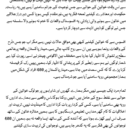
ہے، وہ ڈیٹا مبہم ہوتا ہے جسے چیک کیا جاتا ہے کہ کہیں فیک تو نہیں۔ بدقسمتی
سے اس وقت خواتین کے حوالے سے جس نوعیت کے جرائم سامنے آرہے ہیں یہ ریاست،
حکومت اور معاشرے کیلئے لمحہ فکریہ ہیں۔نور مقدم کیس ہو یا کسی دور دراز علاقے
میں خاتون سے ہونے والی زیادتی، یہ افسوسناک واقعات کا ختم نہ ہونے والا سلسلہ ہے
جس نے لوگوں کو ذہنی اذیت سے دوچار کر دیا ہے۔
افسوس ہے کہ خواتین کیلئے کبھی بھی موافق حالات نہیں رہے مگر اب جو جس طرح
کے واقعات رونما ہورہے ہیں ان سے روح کانپ جاتی ہے۔ مینار پاکستان واقعہ پرعالمی
سطح پر تشوش کا اظہار کیا جارہا ہے، مختلف بین الاقوامی چینلز نے اسے رپورٹ کیا، بے
شمار لوگوں نے ہم سے رابطے کر کے پریشانی کا اظہار کیا۔ ہمیں یہیں رک کر فیصلہ
کرنا پڑے گا کہ کس سمت میں جانا ہے۔ مینار پاکستان پر 400 افراد کی شکل میں
ہمارا مجموعی رویہ سامنے آیا ہے جو شرمناک ہے۔
تمام مرد ایک جیسے نہیں مگر ہمارے گھروں اور شاہراہوں پر جو لوگ خواتین کے
حوالے سے غلط سوچ کے حامل ہیں ،انہیں روکنا ہوگا۔اس واقعے سے ہمارے اداروں کا
رویہ بھی سامنے آیا ہے۔ کسی کے کردار پر بات کرنا اداروں کا مینڈیٹ نہیں، تربیت اور
اخلاقیات کا کام گھر، مدارس، تعلیمی درسگاہوں کا ہے، ہمیں متاثرہ خاتون کے ساتھ
صرف اس لیے کھڑے ہونا ہے کہ آئندہ کسی کے ساتھ ایسا واقعہ نہ ہو۔ ہمیں ان 400
نوجوانوں کی بھی فکر ہے کہ یہ کدھر جارہے ہیں، نوجوانوں کی تربیت سازی کیلئے