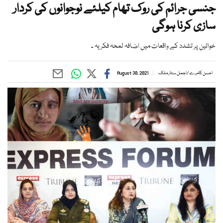
جنسی جرائم کی روک تھام کیلئے نوجوانوں کی کردار
سازی کرنا ہوگی
خواتین پر تشدد کے واقعات میں اضافہ لمحہ فکریہ ۔
احسن کامرے
/
اجمل ستار ملک
August 30, 2021