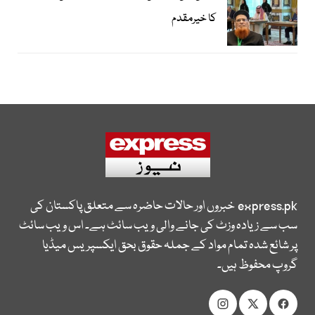
کا خیرمقدم
express.pk
خبروں اور حالات حاضرہ سے متعلق پاکستان کی
سب سے زیادہ وزٹ کی جانے والی ویب سائٹ ہے۔ اس ویب سائٹ
پر شائع شدہ تمام مواد کے جملہ حقوق بحق ایکسپریس میڈیا
گروپ محفوظ ہیں۔