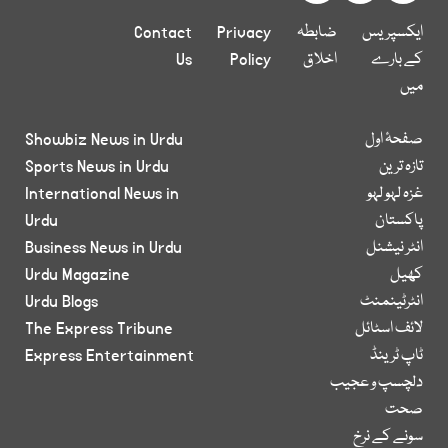
ایکسپریس
ضابطہ
Privacy
Contact
کے بارے
اخلاق
Policy
Us
میں
صفحۂ اول
Showbiz News in Urdu
تازہ ترین
Sports News in Urdu
غزہ لہو لہو
International News in
پاکستان
Urdu
انٹر نیشنل
Business News in Urdu
کھیل
Urdu Magazine
انٹرٹینمنٹ
Urdu Blogs
لائف اسٹائل
The Express Tribune
ٹاپ ٹرینڈ
Express Entertainment
دلچسپ و عجیب
صحت
سونے کے نرخ