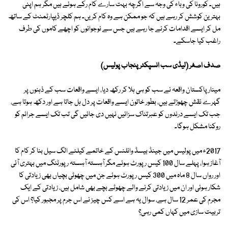
ہیں۔ کورونا کی وباء کی وجہ سے اگرچہ بہت سارے کام رکے ہوئے ہیں مگر ہم اپنی
بہترین کوشش کر رہے ہیں کہ جو ممکن ہے وہ کام کریں۔ ہم کلچر ڈیپارٹمنٹ کے ساتھ
مل کر ایسے اقدامات کرنے جا رہے ہیں جس سے نوجوانوں کو اچھے کاموں کی طرف
راغب کیا جاسکے۔
صدف اصغر (لیڈی سب انسپکٹر پنجاب پولیس)
مینار پاکستان واقعہ نے سب کو ہی ہلا کر رکھ دیا، ایسے واقعات سب کے ذہنوں پر
گہرے نقش چھوڑتے ہیں، بطور خاتون ایسے واقعات پر دل ہل جاتا ہے اور دکھ ہوتا ہے،
جب تک ایسے درندوں کو عبرتناک سزائیں نہیں دی جائیں گی تب تک ایسے جرائم کو
روکنا مشکل ہوگا۔
2017ء میں پولیس میں جینڈ بیسڈ وائلنس کے خاتمے کیلئے الگ سیل بنا کر کام کا
آغاز ہوا، پہلے سال 100 کیس رپورٹ ہوئے مگر آہستہ آہستہ رپورٹنگ میں بہتری آئی
اور رواں سال 8 ماہ میں 300 کیس رپورٹ ہوئے جن میں چھوٹی بچیاں بھی زیادتی کا
شکار ہوئی اور ان میں زیادتی کرنے والے چھوٹے بچے بھی شامل ہیں، زیادتی کے ایک
مجرم کی عمر 12 سال ہے، سوال یہ ہے اسے کس چیز نے اس جرم پر مجبور کیا؟ اس کی
تربیت سازی میں کہاں کمی رہی؟