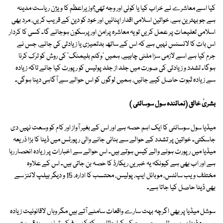
کیا اسے معاشرے نے خراب کیا یا کوئی اور وجہ تھی؟وزیراعظم کا ویژن ریاست مدینہ
ہے جو بہترین ہے، خواتین اسلامی اقدار اپنائیں اور خود کو دین کے قریب کریں، مرد بھی
اسلامی تعلیمات پر عمل کریں تو یہ معاشرہ پرامن اور پرسکون ہوجائے گا۔ کسی کا کردار
اس بات کا لائسنس نہیں ہے کہ اس کے ساتھ بدتمیزی یا زیادتی کی جائے، جس نے
جرم کیا ہے اسے لازمی سزا ملنی چاہیے، ہمیں 'وکٹم بلیمنگ' کی روش کو ترک کرنا
ہوگا۔ تشدد و زیادتی کی صورت میں جلد از جلد پولیس کو رپورٹ کیا جائے تاکہ زیادہ
سے زیادہ ثبوت حاصل کیے جائیں، ہمیں لوگوں کو اس حوالے سے آگاہی دینا ہوگی۔
بشریٰ خالق (نمائندہ سول سوسائٹی )
میڈیا سول سوسائٹی کا ایک اہم حصہ ہے اور اس کے بغیر آواز اور کام کو وسعت نہیں دی
جاسکتی۔ خواتین پر تشدد کے حوالے سے بنائی جانے والی رپورٹس میں ڈیٹا کا بڑا ذریعہ
میڈیا میں رپورٹ ہونے والے کیس ہوتے ہیں۔ اس حوالے سے اخبارات پر زیادہ انحصار رہا
ہے اور اب بھی ہے کیونکہ یہ خبریں ریکارڈ کا حصہ بن جاتی ہیں۔ اس کے علاوہ
مختلف ویب سائٹس، موبائل ایپ، پولیس، محتسب کا ادارہ، 15 و دیگر ہیلپ لائنز سے
بھی ڈیٹا حاصل کیا جاتا ہے۔
سوشل میڈیا پر بھی اگرچہ بہت سارے واقعات سامنے آتے ہیں مگر وہاں لاقانونیت زیادہ