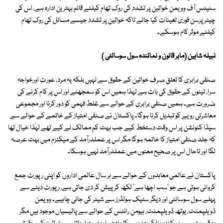
سٹیٹس آف وویمن خواتین پر تشدد کی روک تھام کیلئے قائم بہترین ادارہ ہے، اس کی
چیئرپرسن فوری تعینات کیا جائے تاکہ خواتین پر تشدد جیسے مسائل کی روک تھام
کیلئے موثر کام ہوسکے۔
نبیلہ شاہین (ماہر قانون و نمائندہ سول سوسائٹی )
صنفی برابری کا تعلق صرف خواتین کے حقوق سے نہیں بلکہ یہ مرد، عورت اورخواجہ
سرا، تینوں کے حقوق کی بات ہے لہٰذا ہمیں اس کو سمجھنے اور اس پر کام کرنے کی
ضرورت ہے۔ ہمیں صنفی برابری کے حوالے سے غلط فہمی کو دور کرنا اور مجموعی
معاشرتی رویے کو تبدیل کرنا ہوگا۔ پاکستان نے صنفی امتیاز کے خاتمے کے حوالے سے
سیڈا کنونشن پر اس وقت دستخط کیے جب بہت کم ممالک نے کیے تھے لہٰذا خیال تھا
کہ جلد صنفی امتیاز کا خاتمہ ہوگا مگر اس پر عملدرآمد کے میکنزم میں بہت عرصہ
لگا اور تاحال اس پر صحیح معنوں میں عملدرآمد نہیں ہوسکا۔
پاکستان نے عالمی معاہدوں کے حوالے سے ہر سال عالمی اداروں کو اپنی رپورٹ جمع
کروانی ہوتی ہے جو 'سب اچھا ہے' لکھ کر پیش کر دی جاتی ہے، رپورٹ دینے سے
پہلے سول سوسائٹی اور دیگر سٹیک ہولڈرز سے شیئر کی جانی چاہیے۔ وویمن
ڈویلپمنٹ، یوتھ ڈویلپمنٹ، ہیومن رائٹس کے حوالے سے پالیسیاں موجود ہیں مگر