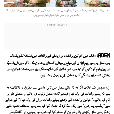
مینار پاکستان واقعہ شرمناک، پوری قوم دکھی ہے: مختلف شعبہ ہائے زندگی سے تعلق رکھنے والی خواتین کا
’’ایکسپریس فورم‘‘ میں اظہار خیال۔ فوٹو: ایکسپریس
ADEN:
ملک میں خواتین پر تشدد اور زیادتی کے واقعات میں اضافہ تشویشناک
ہے۔ حال ہی میں یوم آزادی کے موقع پرمینار پاکستان پر خاتون ٹک ٹاکر سے نارروا سلوک
نے پوری قوم کو دکھی کر دیا ہے۔ اس خاتون کے علاوہ ملک بھر سے متعدد خواتین سے
زیادتی، تشدد اور ہراسگی کے واقعات بھی رپورٹ ہوئے ہیں۔
ان مجرموں کے خلاف اگرچہ کارروائی عمل میں لائی جارہی ہے مگر وقت کا تقاضہ یہ
ہے کہ ایسے واقعات کی روک تھام کیلئے لائحہ عمل ترتیب دیا جائے اور عملی طور پر
کام کیا جائے۔ ''خواتین پر تشدد کے بڑھتے ہوئے واقعات اور ان کی روک تھام'' کے حوالے
سے ''ایکسپریس فورم'' میں ایک مذاکرہ کا اہتمام کیا گیا جس میں مختلف شعبہ ہائے
زندگی سے تعلق رکھنے والی خواتین کو مدعو کیا گیا۔ فورم میں ہونے والی گفتگو نذر