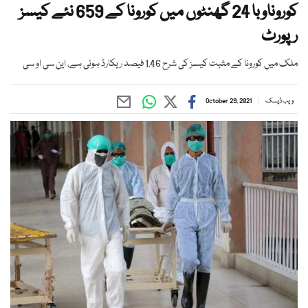
کوروناوبا 24 گھنٹوں میں کورونا کے 659 نئے کیسز
رپورٹ
ملک میں کورونا کے مثبت کیسز کی شرح 1.46 فیصد ریکارڈ ہوئی ہے، این سی او سی
ویب ڈیسک
October 29, 2021