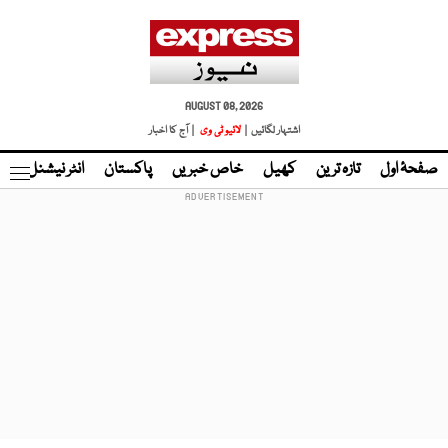
AUGUST 08, 2026
اشتہار لگائیں |
لائیو ٹی وی
| آج کا اخبار
صفحۂ اول
تازہ ترین
کھیل
خاص خبریں
پاکستان
انٹر نیشنل
ٹا