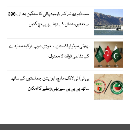
حب ڈیم بھرنے کے باوجود پانی کا سنگین بحران، 300
صنعتیں بندش کے دہانے پر پہنچ گئیں
بھارتی میڈیا پاکستان، سعودی عرب، ترکیہ معاہدے
کے دفاعی فوائد کا معترف
پی ٹی آئی لانگ مارچ، اپوزیشن جماعتوں کے ساتھ
ساتھ پی پی پی سے بھی رابطے کا امکان