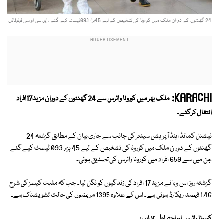
24 گھنٹوں کے دوران ملک میں کورونا کی تشخیص کے لیے 45ہزار 093ٹیسٹ کیے گئے ، این سی او سی فوٹوفائل
KARACHI:
ملک بھر میں کورونا وائرس سے 24 گھنٹوں کے دوران مزید17افراد
انتقال کرگئے۔
نیشنل کمانڈ اینڈ آپریشن سینٹر کی جانب سے جاری بیان کے مطابق گزشتہ 24
گھنٹوں کے دوران ملک میں کورونا کی تشخیص کے لیے 45 ہزار 093 ٹیسٹ کیے گئے
جن میں سے 659 افراد میں کورونا وائرس کی تصدیق ہوئی۔
گزشتہ روز اس وبا نے مزید 17 افراد کی زندگیوں کو نگل لیا۔ جب کہ مثبت کیسز کی شرح
1.46 فیصد ریکارڈ ہوئی ہے۔ اس کے علاوہ 1395 مریضوں کی حالت تشویشناک ہے۔
کورونا وائرس اوراحتیاطی تدابیر: