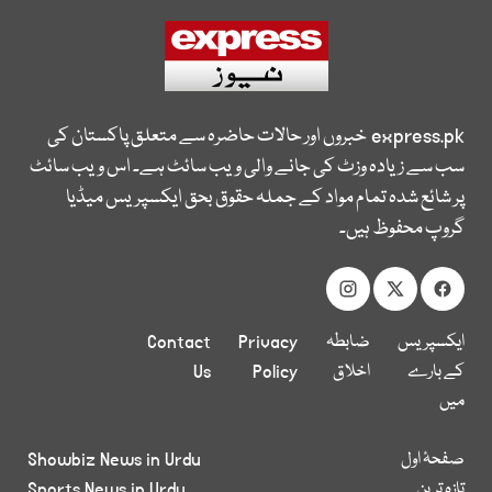
express.pk
خبروں اور حالات حاضرہ سے متعلق پاکستان کی
سب سے زیادہ وزٹ کی جانے والی ویب سائٹ ہے۔ اس ویب سائٹ
پر شائع شدہ تمام مواد کے جملہ حقوق بحق ایکسپریس میڈیا
گروپ محفوظ ہیں۔
ایکسپریس
ضابطہ
Privacy
Contact
کے بارے
اخلاق
Policy
Us
میں
صفحۂ اول
Showbiz News in Urdu
تازہ ترین
Sports News in Urdu