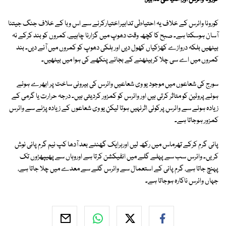
کورونا وائرس کے خلاف یہ احتیاطی تدابیراختیارکرنے سے اس وبا کے خلاف جنگ جیتنا
آسان ہوسکتا ہے۔ صبح کا کچھ وقت دھوپ میں گزارنا چاہیے، کمروں کو بند کرکے نہ
بیٹھیں بلکہ دروازے کھڑکیاں کھول دیں اور ہلکی دھوپ کو کمروں میں آنے دیں۔ بند
کمروں میں اے سی چلا کربیٹھنے کے بجائے پنکھے کی ہوا میں بیٹھیں۔
سورج کی شعاعوں میں موجود یو وی شعاعیں وائرس کی بیرونی ساخت پر ابھرے ہوئے
ہوئے پروٹین کو متاثر کرتی ہیں اور وائرس کو کمزور کردیتی ہیں۔ درجہ حرارت یا گرمی کے
زیادہ ہونے سے وائرس پرکوئی اثرنہیں ہوتا لیکن یو وی شعاعوں کے زیادہ پڑنے سے وائرس
کمزور ہوجاتا ہے۔
پانی گرم کرکے تھرماس میں رکھ لیں اورہرایک گھنٹے بعد آدھا کپ نیم گرم پانی نوش
کریں۔ وائرس سب سے پہلے گلے میں انفیکشن کرتا ہے اوروہاں سے پھیپھڑوں تک
پہنچ جاتا ہے، گرم پانی کے استعمال سے وائرس گلے سے معدے میں چلا جاتا ہے،
جہاں وائرس ناکارہ ہوجاتا ہے۔