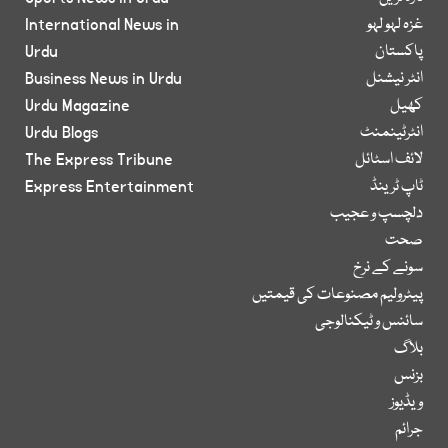
غزہ لہو لہو
International News in
پاکستان
Urdu
انٹر نیشنل
Business News in Urdu
کھیل
Urdu Magazine
انٹرٹینمنٹ
Urdu Blogs
لائف اسٹائل
The Express Tribune
ٹاپ ٹرینڈ
Express Entertainment
دلچسپ و عجیب
صحت
سونے کے نرخ
پیٹرولیم مصنوعات کی قیمتیں
سائنس و ٹیکنالوجی
بلاگ
بزنس
ویڈیوز
جرائم