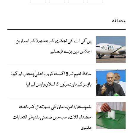
متعلقہ
پی آئی اے کی نجکاری کے بعد بورڈ کے اہم ترین
اجلاس میں بڑے فیصلے
حافظ نعیم نے 9 اگست کو وزیراعلیٰ پنجاب اور گورنر
ہاؤسز کے باہر دھرنوں کا اعلان واپس لے لیا
بلوچستان؛ امن و امان کی صورتحال کے باعث
خضدار، قلات، حب میں ضمنی بلدیاتی انتخابات
ملتوی