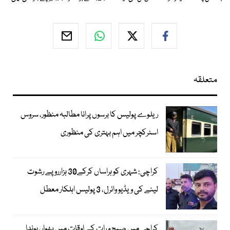
متعلقہ
ریلوے پولیس کا برسوں پرانا مطالبہ منظور، سروس
اسٹرکچر میں اہم بہتری کی منظوری
کراچی: شہری کو ہراساں کرکے30 ہزارروپے رشوت
لینے کی ویڈیو وائرل، 3 پولیس اہلکار معطل
کراچی میں صبح و رات کے اوقات میں پھوار، بوندا