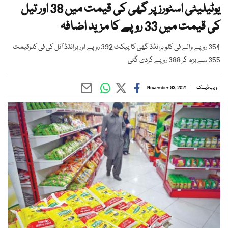
یوٹیلیٹی اسٹورز پر گھی کی قیمت میں 38 اور تیل
کی قیمت میں 33 روپے کا مزید اضافہ
354 روپے والے فی کلو برانڈڈ گھی کا پیکٹ 392 روپے اور برانڈڈ آئل کی فی کلوقیمت
355 سے بڑھ کر 388 روپے کردی گئی
ویب ڈیسک
November 03, 2021