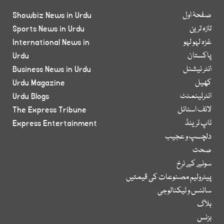
صفحۂ اول
Showbiz News in Urdu
تازہ ترین
Sports News in Urdu
غزہ لہو لہو
International News in
پاکستان
Urdu
انٹر نیشنل
Business News in Urdu
کھیل
Urdu Magazine
انٹرٹینمنٹ
Urdu Blogs
لائف اسٹائل
The Express Tribune
ٹاپ ٹرینڈ
Express Entertainment
دلچسپ و عجیب
صحت
سونے کے نرخ
پیٹرولیم مصنوعات کی قیمتیں
سائنس و ٹیکنالوجی
بلاگ
بزنس