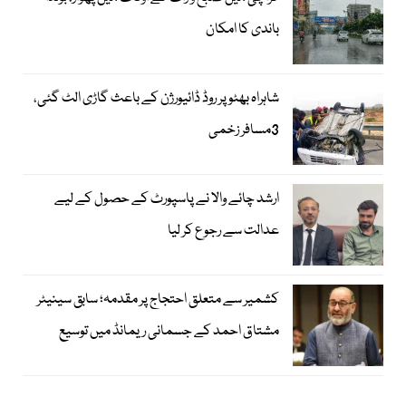
باندی کا امکان
شاہراہ بھٹو پر روڈ ڈائیورژن کے باعث گاڑی الٹ گئی،
3مسافر زخمی
ارشد چائے والا نے پاسپورٹ کے حصول کے لیے
عدالت سے رجوع کر لیا
کشمیر سے متعلق احتجاج پر مقدمہ؛ سابق سینیٹر
مشتاق احمد کے جسمانی ریمانڈ میں توسیع