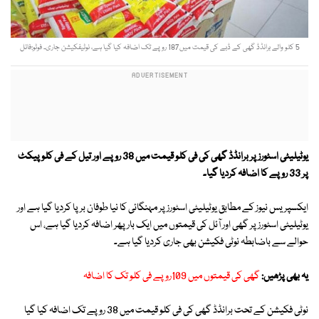
5 کلو والے برانڈڈ گھی کے ڈبے کی قیمت میں187 روپے تک اضافہ کیا گیا ہے، نوٹیفکیشن جاری۔ فوٹو:فائل
یوٹیلیٹی اسٹورز پر برانڈڈ گھی کی فی کلو قیمت میں 38 روپے اور تیل کے فی کلو پیکٹ
پر 33 روپے کا اضافہ کردیا گیا۔
ایکسپریس نیوز کے مطابق یوٹیلیٹی اسٹورز پر مہنگائی کا نیا طوفان برپا کردیا گیا ہے اور
یوٹیلیٹی اسٹورز پر گھی اور آئل کی قیمتوں میں ایک بار پھر اضافہ کردیا گیا ہے، اس
حوالے سے باضابطہ نوٹی فکیشن بھی جاری کردیا گیا ہے۔
یہ بھی پڑھیں:
گھی کی قیمتوں میں 109روپے فی کلو تک کا اضافہ
نوٹی فکیشن کے تحت برانڈڈ گھی کی فی کلو قیمت میں 38 روپے تک اضافہ کیا گیا