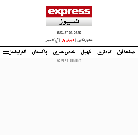
AUGUST 06, 2026
اشتہار لگائیں |
لائیو ٹی وی
| آج کا اخبار
صفحۂ اول
تازہ ترین
کھیل
خاص خبریں
پاکستان
انٹر نیشنل
ٹا