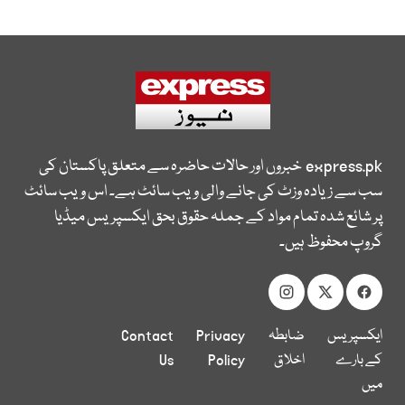
express.pk
خبروں اور حالات حاضرہ سے متعلق پاکستان کی
سب سے زیادہ وزٹ کی جانے والی ویب سائٹ ہے۔ اس ویب سائٹ
پر شائع شدہ تمام مواد کے جملہ حقوق بحق ایکسپریس میڈیا
گروپ محفوظ ہیں۔
ایکسپریس
ضابطہ
Privacy
Contact
کے بارے
اخلاق
Policy
Us
میں