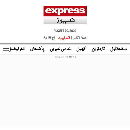
AUGUST 06, 2026
اشتہار لگائیں |
لائیو ٹی وی
| آج کا اخبار
صفحۂ اول
تازہ ترین
کھیل
خاص خبریں
پاکستان
انٹر نیشنل
ٹا