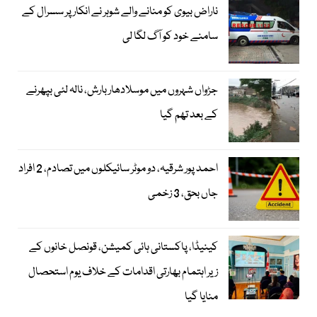
ناراض بیوی کو منانے والے شوہر نے انکار پر سسرال کے
سامنے خود کو آگ لگا لی
جڑواں شہروں میں موسلادھار بارش، نالہ لئی بپھرنے
کے بعد تھم گیا
احمد پور شرقیہ، دو موٹر سائیکلوں میں تصادم، 2 افراد
جاں بحق، 3 زخمی
کینیڈا، پاکستانی ہائی کمیشن، قونصل خانوں کے
زیر اہتمام بھارتی اقدامات کے خلاف یوم استحصال
منایا گیا