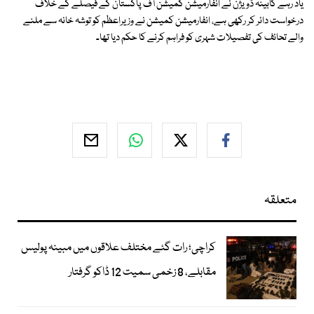
یاد رہے کابینہ ڈویژن نے انفارمیشن کمیشن آف پاکستان کے فیصلے کے خلاف
درخواست دائر کر رکھی ہے، انفارمیشن کمیشن نے وزیراعظم کو توشہ خانہ سے ملنے
والے تحائف کی تفصیلات شہری کو فراہم کرنے کا حکم دیا تھا۔
متعلقہ
کراچی؛ رات گئے مختلف علاقوں میں مبینہ پولیس
مقابلے، 8 زخمی سمیت 12 ڈاکو گرفتار