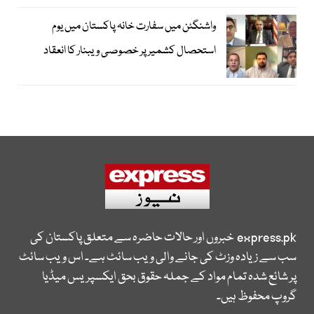
واشنگٹن میں سفارت خانہ پاکستان میں یوم
استحصال کشمیر پر خصوصی ویبنار کا انعقاد
express.pk
خبروں اور حالات حاضرہ سے متعلق پاکستان کی
سب سے زیادہ وزٹ کی جانے والی ویب سائٹ ہے۔ اس ویب سائٹ
پر شائع شدہ تمام مواد کے جملہ حقوق بحق ایکسپریس میڈیا
گروپ محفوظ ہیں۔