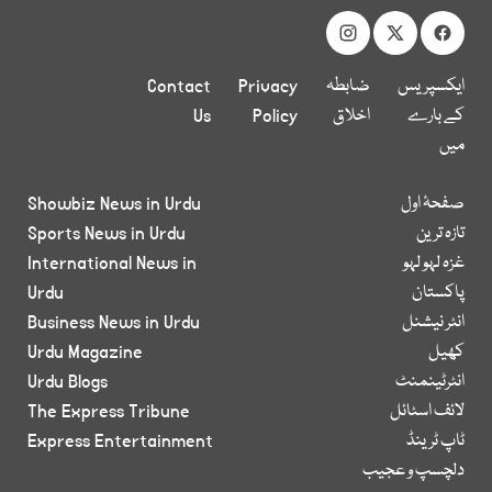
ایکسپریس
ضابطہ
Privacy
Contact
کے بارے
اخلاق
Policy
Us
میں
صفحۂ اول
Showbiz News in Urdu
تازہ ترین
Sports News in Urdu
غزہ لہو لہو
International News in
پاکستان
Urdu
انٹر نیشنل
Business News in Urdu
کھیل
Urdu Magazine
انٹرٹینمنٹ
Urdu Blogs
لائف اسٹائل
The Express Tribune
ٹاپ ٹرینڈ
Express Entertainment
دلچسپ و عجیب