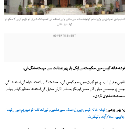
انفارمیشن کمیشن نے وزیراعظم کو توشہ خانہ سے ملنے والے تحائف کی تفصیلات شہری کو فراہم کرنے کا حکم دیا
تھا . فوٹو : فائل
توشہ خانہ کیس میں حکومت نے ایک بار پھر عدالت سے مہلت مانگ لی۔
اٹارنی جنرل نے سپریم کورٹ میں اہم کیس کی سماعت کے باعث التواء کی استدعا کی
جس پر جسٹس میاں گل حسن اورنگزیب نے اٹارنی جنرل کی استدعا منظور کرتے ہوئے
سماعت ملتوی کردی۔
یہ بھی پڑھیں:
توشہ خانہ کیس؛ بیرون ملک سے ملنے والے تحائف کو میوزیم میں رکھنا
چاہیے، اسلام آباد ہائیکورٹ