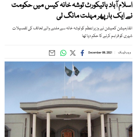
اسلام آباد ہائیکورٹ توشہ خانہ کیس میں حکومت
نے ایک بار پھر مہلت مانگ لی
انفارمیشن کمیشن نے وزیراعظم کو توشہ خانہ سے ملنے والے تحائف کی تفصیلات
شہری کو فراہم کرنے کا حکم دیا تھا
ویب ڈیسک
December 08, 2021