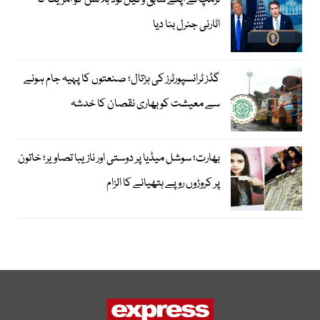
ٹرمپ نے اپنے سابق وکیل ٹوڈ بلانش کو امریکا کا
اٹارنی جنرل بنا دیا
گڈز ٹرانسپورٹرز کی ہڑتال؛ صنعتوں کا پہیہ جام ہونے
سے معیشت کو بھاری نقصان کا خدشہ
بھارت؛ سوشل میڈیا پر دوستی اور نازیبا تصاویر؛ خاتون
پر کروڑوں روپے ہتھیانے کا الزام