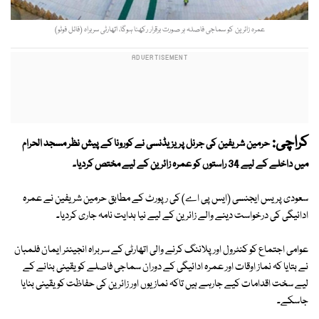
عمرہ زائرین کو سماجی فاصلہ ہر صورت برقرار رکھنا ہوگا، اتھارٹی سربراہ (فائل فوٹو)
کراچی:
حرمین شریفین کی جرنل پریزیڈنسی نے کورونا کے پیش نظر مسجد الحرام
میں داخلے کے لیے 34 راستوں کو عمرہ زائرین کے لیے مختص کردیا۔
سعودی پریس ایجنسی (ایس پی اے) کی رپورٹ کے مطابق حرمین شریفین نے عمرہ
ادائیگی کی درخواست دینے والے زائرین کے لیے نیا ہدایت نامہ جاری کردیا۔
عوامی اجتماع کو کنٹرول اور پلاننگ کرنے والی اتھارٹی کے سربراہ انجینئر ایمان فلمبان
نے بتایا کہ نماز اوقات اور عمرہ ادائیگی کے دوران سماجی فاصلے کو یقینی بنانے کے
لیے سخت اقدامات کیے جارہے ہیں تاکہ نمازیوں اور زائرین کی حفاظت کو یقینی بنایا
جاسکے۔