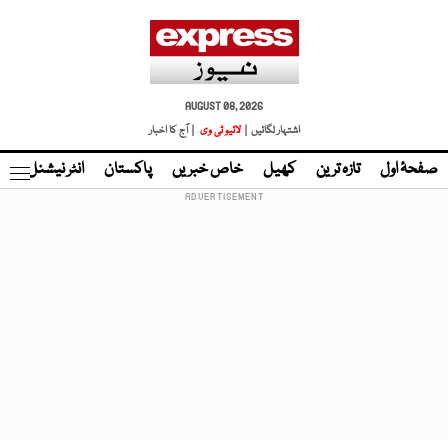
AUGUST 08, 2026
اشتہار لگائیں |
لائیو ٹی وی
| آج کا اخبار
صفحۂ اول
تازہ ترین
کھیل
خاص خبریں
پاکستان
انٹر نیشنل
ٹا