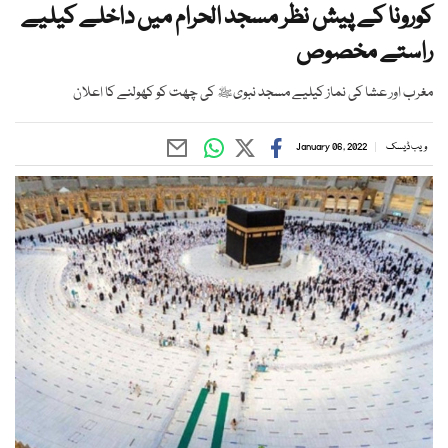
کورونا کے پیش نظر مسجد الحرام میں داخلے کیلیے
راستے مخصوص
مغرب اور عشا کی نماز کیلیے مسجد نبویﷺ کی چھت کو کھولنے کا اعلان
ویب ڈیسک
January 06, 2022