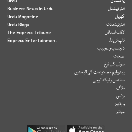
پاکستان
Urdu
انٹر نیشنل
Business News in Urdu
کھیل
Urdu Magazine
انٹرٹینمنٹ
Urdu Blogs
لائف اسٹائل
The Express Tribune
ٹاپ ٹرینڈ
Express Entertainment
دلچسپ و عجیب
صحت
سونے کے نرخ
پیٹرولیم مصنوعات کی قیمتیں
سائنس و ٹیکنالوجی
بلاگ
بزنس
ویڈیوز
جرائم