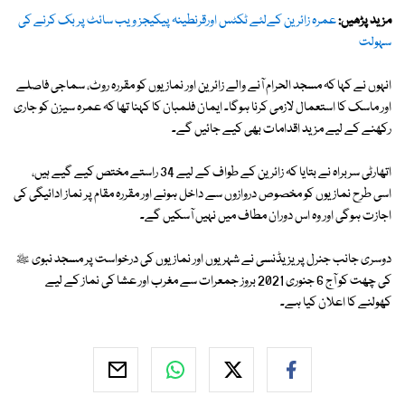
مزید پڑھیں:
عمرہ زائرین کےلئے ٹکٹس اورقرنطینہ پیکیجز ویب سائٹ پر بک کرنے کی
سہولت
انہوں نے کہا کہ مسجد الحرام آنے والے زائرین اور نمازیوں کو مقررہ روٹ، سماجی فاصلے
اور ماسک کا استعمال لازمی کرنا ہوگا۔ ایمان فلمبان کا کہنا تھا کہ عمرہ سیزن کو جاری
رکھنے کے لیے مزید اقدامات بھی کیے جائیں گے۔
اتھارٹی سربراہ نے بتایا کہ زائرین کے طواف کے لیے 34 راستے مختص کیے گیے ہیں،
اسی طرح نمازیوں کو مخصوص دروازوں سے داخل ہونے اور مقررہ مقام پر نماز ادائیگی کی
اجازت ہوگی اور وہ اس دوران مطاف میں نہیں آسکیں گے۔
دوسری جانب جنرل پریزیڈنسی نے شہریوں اور نمازیوں کی درخواست پر مسجد نبوی ﷺ
کی چھت کو آج 6 جنوری 2021 بروز جمعرات سے مغرب اور عشا کی نماز کے لیے
کھولنے کا اعلان کیا ہے۔