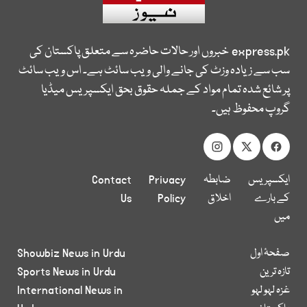
express.pk
خبروں اور حالات حاضرہ سے متعلق پاکستان کی
سب سے زیادہ وزٹ کی جانے والی ویب سائٹ ہے۔ اس ویب سائٹ
پر شائع شدہ تمام مواد کے جملہ حقوق بحق ایکسپریس میڈیا
گروپ محفوظ ہیں۔
ایکسپریس
ضابطہ
Privacy
Contact
کے بارے
اخلاق
Policy
Us
میں
صفحۂ اول
Showbiz News in Urdu
تازہ ترین
Sports News in Urdu
غزہ لہو لہو
International News in