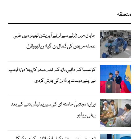
متعلقہ
جاپان میں زلزلے سے لرزتے آپریشن تھیٹر میں طبی
عملہ مریض کی ڈھال بن گیا؛ ویڈیو وائرل
کولمبیا کے دائیں بازو کے نئے صدر کا پہلا دن؛ ٹرمپ
نے اپنے دوست پر ڈالرز کی بارش کردی
ایران؛ مجتبیٰ خامنہ ای کی سپریم لیڈر بننے کے بعد
پہلی ویڈیو