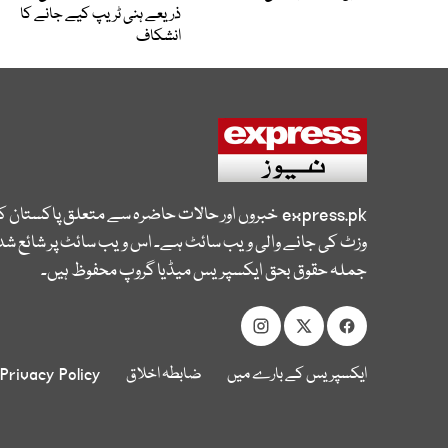
ذریعے ہنی ٹریپ کیے جانے کا
انشکاف
express.pk
خبروں اور حالات حاضرہ سے متعلق پاکستان 
وزٹ کی جانے والی ویب سائٹ ہے۔ اس ویب سائٹ پر شائع شدہ
جملہ حقوق بحق ایکسپریس میڈیا گروپ محفوظ ہیں۔
ایکسپریس کے بارے میں
ضابطہ اخلاق
Privacy Policy