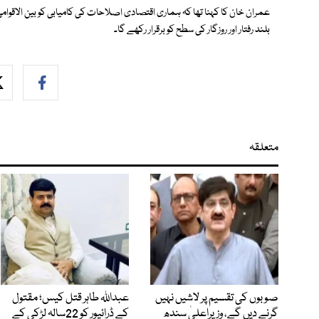
عمران خان کا کہنا تھا کہ ہماری اقتصادی اصلاحات کی کامیابی کو بین الاقوامی
بلند رفتار اور روزگار کی سطح کو برقرار رکھے گا۔
متعلقہ
صوبوں کی تقسیم پر لاشیں نہیں
عبداللہ طاہر قتل کیس؛ مقتول
گرنے دیں گے، وزیراعلیٰ سندھ
کے ڈرائیور کو 22سالہ لڑکی کے