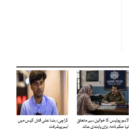
لاہور پولیس کا خواتین سے متعلق
کراچی: رضا علی قتل کیس میں
نیا حکم نامہ، بڑی پابندی عائد
اہم پیشرفت