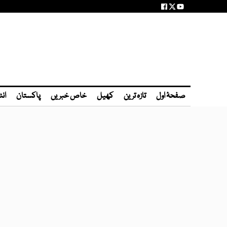
صفحۂ اول
تازہ ترین
کھیل
خاص خبریں
پاکستان
انٹ