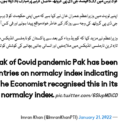
کو 3 برس میں 5.37 فیصد جی ڈی پی گروتھ حاصل کرنے پر مبارک باد دیتا ہوں۔
جی ڈی پی گروتھ کی وجہ سے روزگار کے خاطر خواہ مواقع پیدا ہوئے اور فی کس آ
تازہ ترین نارملسی انڈیکس میں ملازمتیں اور انسانی جانیں بچانے کی کوشش کو ت
reak of Covid pandemic Pak has been
tries on normalcy index indicating
The Economist recognised this in its
t normalcy index.
pic.twitter.com/6SlvpMDiCD
January 21, 2022
— Imran Khan (@ImranKhanPTI)