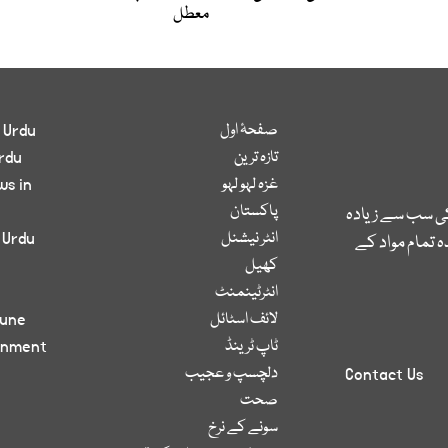
معطل
صفحۂ اول
 Urdu
تازہ ترین
rdu
غزہ لہو لہو
ws in
پاکستان
کی سب سے زیادہ
انٹر نیشنل
 Urdu
 تمام مواد کے
کھیل
انٹرٹینمنٹ
لائف اسٹائل
bune
ٹاپ ٹرینڈ
inment
دلچسپ و عجیب
Contact Us
صحت
سونے کے نرخ