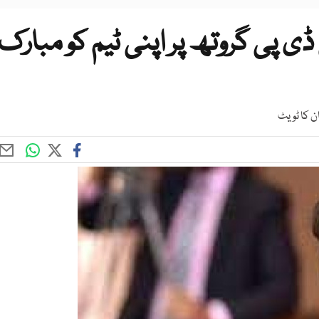
5 فیصد جی ڈی پی گروتھ پر اپنی ٹیم کو مبارک
ن کا ٹویٹ