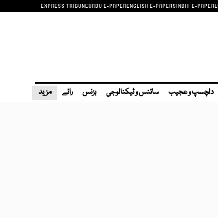
EXPRESS TRIBUNE
URDU E-PAPER
ENGLISH E-PAPER
SINDHI E-PAPER
L
دلچسپ و عجیب
سائنس و ٹیکنالوجی
بزنس
رائے
مزید