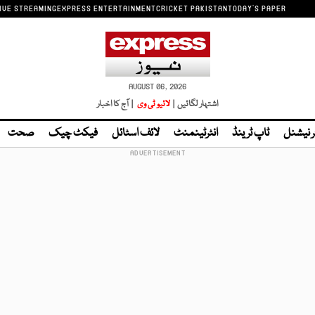
IVE STREAMING
EXPRESS ENTERTAINMENT
CRICKET PAKISTAN
TODAY'S PAPER
AUGUST 06, 2026
اشتہار لگائیں |
لائیو ٹی وی
| آج کا اخبار
ر نیشنل
ٹاپ ٹرینڈ
انٹرٹینمنٹ
لائف اسٹائل
فیکٹ چیک
صحت