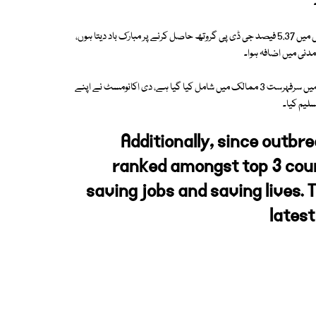
اپنے ٹویٹ میں وزیراعظم عمران خان نے کہا ہے کہ میں اپنی حکومت کو 3 برس میں 5.37 فیصد جی ڈی پی گروتھ حاصل کرنے پر مبارک باد دیتا ہوں،
مدنی میں اضافہ ہوا۔
وزیراعظم نے مزید کہا کہ کوویڈ وباء کے بعد سے پاکستان کو نارملسی انڈیکس میں سرفہرست 3 ممالک میں شامل کیا گیا ہے، دی اکانومسٹ نے اپنے
سلیم کیا۔
Additionally, since outb
ranked amongst top 3 coun
saving jobs and saving lives. 
lates