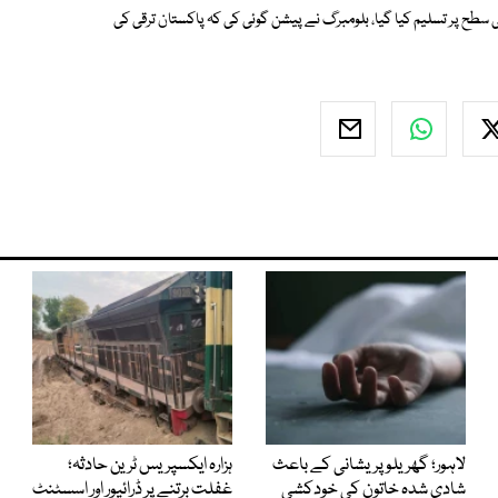
 سطح پر تسلیم کیا گیا، بلومبرگ نے پیشن گوئی کی کہ پاکستان ترقی کی
لاہور؛ گھریلو پریشانی کے باعث
ہزارہ ایکسپریس ٹرین حادثہ؛
شادی شدہ خاتون کی خودکشی
غفلت برتنے پر ڈرائیور اور اسسٹنٹ