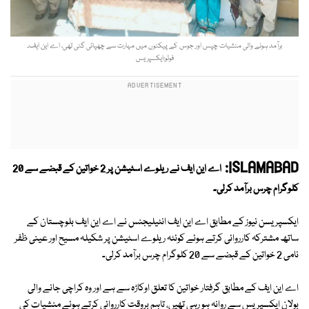
برآمد ہونے والی منشیات چپس اور جوس کے پیکٹوں میں مہارت سے چھپائی گئی تھی، اے این ایف۔
فوٹو:ایکسپریس
ISLAMABAD:
اے این ایف نے ریلوے اسٹیشن پر 2 خواتین کے قبضے سے 20
کلوگرام چرس برآمد کرلی۔
ایکسپریسن نیوز کے مطابق اے این ایف انٹیلیجنس نے اے این ایف بلوچستان کے
ساتھ مشترکہ کارروائی کرتے ہوئے کوئٹہ ریلوے اسٹیشن پر شکیلہ مسیح اور عینی ظفر
نامی 2 خواتین کے قبضے سے 20 کلوگرام چرس برآمد کرلی۔
اے این ایف کے مطابق گرفتار خواتین کا تعلق اوکاڑہ سے ہے اور وہ کراچی جانے والی
بولان ایکسپریس سے روانہ ہو رہی تھیں، تاہم بروقت کارروائی کرتے ہوئے منشیات کی