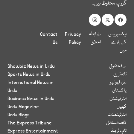
گروپ محفوظ ہیں۔
ایکسپریس
ضابطہ
Privacy
Contact
کے بارے
اخلاق
Policy
Us
میں
صفحۂ اول
Showbiz News in Urdu
تازہ ترین
Sports News in Urdu
غزہ لہو لہو
International News in
پاکستان
Urdu
انٹر نیشنل
Business News in Urdu
کھیل
Urdu Magazine
انٹرٹینمنٹ
Urdu Blogs
لائف اسٹائل
The Express Tribune
ٹاپ ٹرینڈ
Express Entertainment