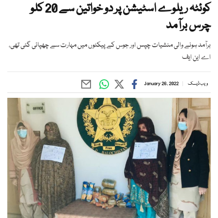
کوئٹہ ریلوے اسٹیشن پر دو خواتین سے 20 کلو
چرس برآمد
برآمد ہونے والی منشیات چپس اور جوس کے پیکٹوں میں مہارت سے چھپائی گئی تھی،
اے این ایف
ویب ڈیسک
January 26, 2022