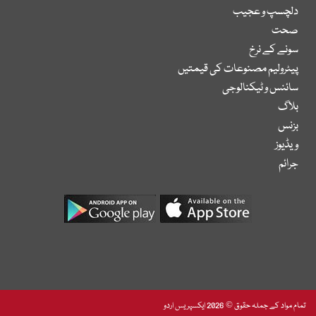
دلچسپ و عجیب
صحت
سونے کے نرخ
پیٹرولیم مصنوعات کی قیمتیں
سائنس و ٹیکنالوجی
بلاگ
بزنس
ویڈیوز
جرائم
تمام مواد کے جملہ حقوق © 2026 ایکسپریس اردو