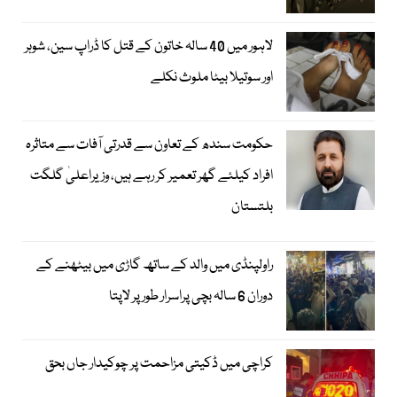
لاہور میں 40 سالہ خاتون کے قتل کا ڈراپ سین، شوہر
اور سوتیلا بیٹا ملوث نکلے
حکومت سندھ کے تعاون سے قدرتی آفات سے متاثرہ
افراد کیلئے گھر تعمیر کر رہے ہیں، وزیراعلیٰ گلگت
بلتستان
راولپنڈی میں والد کے ساتھ گاڑی میں بیٹھنے کے
دوران 6 سالہ بچی پراسرار طور پر لاپتا
کراچی میں ڈکیتی مزاحمت پر چوکیدار جاں بحق