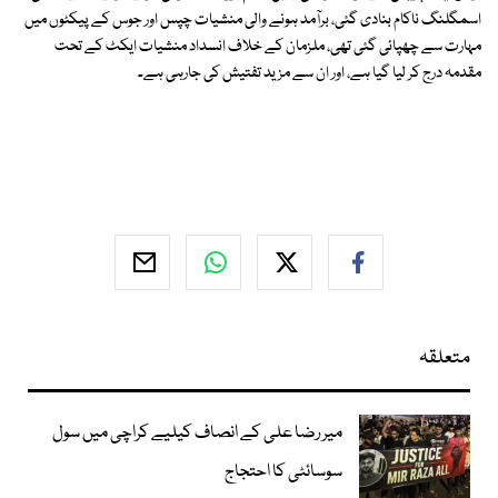
اسمگلنگ ناکام بنادی گئی، برآمد ہونے والی منشیات چپس اور جوس کے پیکٹوں میں
مہارت سے چھپائی گئی تھی، ملزمان کے خلاف انسداد منشیات ایکٹ کے تحت
مقدمہ درج کر لیا گیا ہے، اور ان سے مزید تفتیش کی جارہی ہے۔
متعلقہ
میر رضا علی کے انصاف کیلیے کراچی میں سول
سوسائٹی کا احتجاج