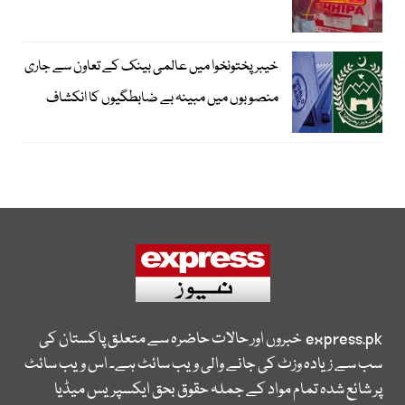
خیبرپختونخوا میں عالمی بینک کے تعاون سے جاری
منصوبوں میں مبینہ بے ضابطگیوں کا انکشاف
express.pk
خبروں اور حالات حاضرہ سے متعلق پاکستان کی
سب سے زیادہ وزٹ کی جانے والی ویب سائٹ ہے۔ اس ویب سائٹ
پر شائع شدہ تمام مواد کے جملہ حقوق بحق ایکسپریس میڈیا