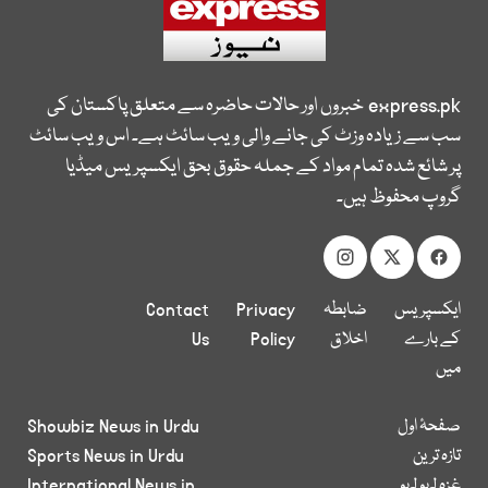
express.pk
خبروں اور حالات حاضرہ سے متعلق پاکستان کی
سب سے زیادہ وزٹ کی جانے والی ویب سائٹ ہے۔ اس ویب سائٹ
پر شائع شدہ تمام مواد کے جملہ حقوق بحق ایکسپریس میڈیا
گروپ محفوظ ہیں۔
ایکسپریس
ضابطہ
Privacy
Contact
کے بارے
اخلاق
Policy
Us
میں
صفحۂ اول
Showbiz News in Urdu
تازہ ترین
Sports News in Urdu
غزہ لہو لہو
International News in