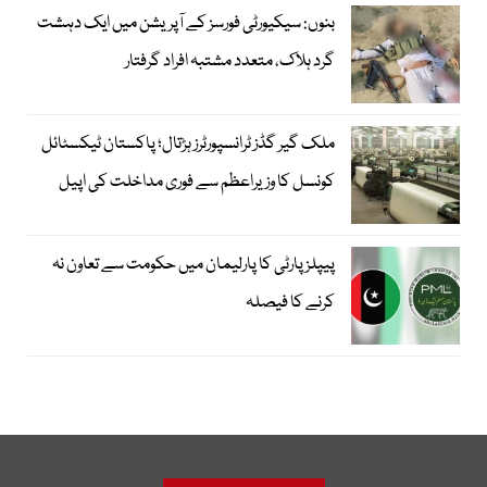
بنوں: سیکیورٹی فورسز کے آپریشن میں ایک دہشت
گرد ہلاک، متعدد مشتبہ افراد گرفتار
ملک گیر گڈز ٹرانسپورٹرز ہڑتال؛ پاکستان ٹیکسٹائل
کونسل کا وزیراعظم سے فوری مداخلت کی اپیل
پیپلزپارٹی کا پارلیمان میں حکومت سے تعاون نہ
کرنے کا فیصلہ