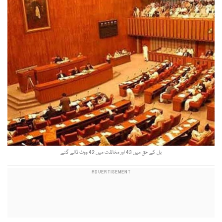
بل کے حق میں 43 اور مخالفت میں 42 ووٹ ڈالے گئے