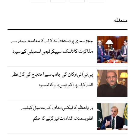
متعلقہ
ججز سمری پر دستخط نہ کرنے کا معاملہ، صدر سے
مذاکرات کا ٹاسک اسپیکر قومی اسمبلی کے سپرد
پی ٹی آئی ارکان کی جانب سے احتجاج کی کال نظر
انداز کرنے پر اکبر ایس بابر کا تبصرہ
وزیراعظم کا ٹیکس اہداف کے حصول کیلیے
انفورسمنٹ اقدامات تیز کرنے کا حکم