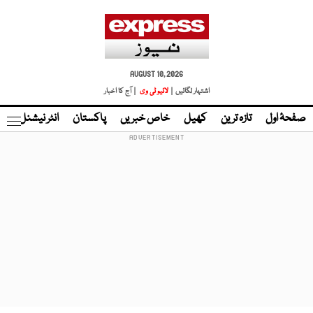
AUGUST 10, 2026
اشتہار لگائیں |
لائیو ٹی وی
| آج کا اخبار
صفحۂ اول
تازہ ترین
کھیل
خاص خبریں
پاکستان
انٹر نیشنل
ٹا