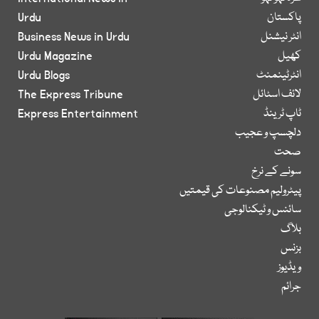
پاکستان
Urdu
انٹر نیشنل
Business News in Urdu
کھیل
Urdu Magazine
انٹرٹینمنٹ
Urdu Blogs
لائف اسٹائل
The Express Tribune
ٹاپ ٹرینڈ
Express Entertainment
دلچسپ و عجیب
صحت
سونے کے نرخ
پیٹرولیم مصنوعات کی قیمتیں
سائنس و ٹیکنالوجی
بلاگ
بزنس
ویڈیوز
جرائم