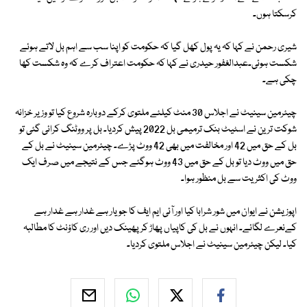
کرسکتا ہوں۔
شیری رحمن نے کہا کہ یہ پول کھل گیا کہ حکومت کو اپنا سب سے اہم بل لاتے ہوئے
شکست ہوئی۔عبدالغفور حیدری نے کہا کہ حکومت اعتراف کرے کہ وہ شکست کھا
چکی ہے۔
چیئرمین سینیٹ نے اجلاس 30 منٹ کیلئے ملتوی کرکے دوبارہ شروع کیا تو وزیر خزانہ
شوکت ترین نے اسٹیٹ بنک ترمیمی بل 2022 پیش کردیا۔ بل پر ووٹنگ کرائی گئی تو
بل کے حق میں 42 اور مخالفت میں بھی 42 ووٹ پڑے۔ چیئرمین سینیٹ نے بل کے
حق میں ووٹ دیا تو بل کے حق میں 43 ووٹ ہوگئے جس کے نتیجے میں صرف ایک
ووٹ کی اکثریت سے بل منظور ہوا۔
اپوزیشن نے ایوان میں شور شرابا کیا اور آئی ایم ایف کا جو یار ہے غدار ہے غدار ہے
کےنعرے لگائے۔ انہوں نے بل کی کاپیاں پھاڑ کر پھینک دیں اور ری کاؤنٹ کا مطالبہ
کیا۔ لیکن چیئرمین سینیٹ نے اجلاس ملتوی کردیا۔