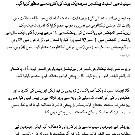
سینیٹ میں اسٹیٹ بینک بل صرف ایک ووٹ کی اکثریت سے منظور کرلیا گیا۔
چیئرمین صادق سنجرانی کی زیر صدارت سینیٹ کا اجلاس ہوا۔ وقفہ سوالات میں
وزارت انفارمیشن ٹیکنالوجی نے تحریری جواب جمع کرایا کہ انٹرنیٹ نیٹ ورک
ریزیڈنسی انڈیکس میں پاکستان کی رینکنگ میں 14 درجے بہتری آگئی، ایک سال میں
پاکستان انڈیکس میں 111 سے 97 نمبر پر آ گیا، پاکستان موبائل نرخوں میں 65 ویں،
سرگرم موبائل سبسکرائیبرز میں 9 ویں اور نئی ٹیکنالوجیز اختیار کرنے میں 68 ویں نمبر
پر ہے۔
وزیر سائنس اینڈ ٹیکنالوجی شبلی فراز نےنیشنل میٹرولوجی انسٹی ٹیوٹ آف پاکستان
کے قیام کیلئے قانون وضع کرنے کا بل پیش کیا جو متفقہ طور پر منظور کرلیا گیا۔
اگلا ایجنڈا اسٹیٹ بنک آف پاکستان ترمیمی بل تھا لیکن اپوزیشن کی اکثریت اور
حکومتی اراکین کی تعداد کم ہونے کی وجہ سے وزیر خزانہ نے بل پیش نہیں کیا جس پر
اپوزیشن نے سخت احتجاج کرتے ہوئے بل پیش کرنے کا مطالبہ کیا تاکہ ووٹنگ میں
اسے مسترد کیا جاسکے لیکن حکومت نے بل پیش نہیں کیا۔
اپوزیشن نے چیئرمین سینیٹ سے بل پر کارروائی کا مطالبہ کیا، لیکن چیئرمین نے
مطالبہ ماننے سے انکار کرتے ہوئے کہا کہ اگر حکومت بل موو نہ کرے تو میں کیا