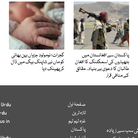
پاکستان سے افغانستان میں
گجرات؛ نومولود جڑواں بہن بھائی
ہتھیاروں کی اسمگلنگ کا افغان
کو ماں نے شاپنگ بیگ میں ڈال
طالبان کا دعویٰ بے بنیاد، حقائق
کر پھینک دیا
کے منافی قرار
صفحۂ اول
 Urdu
تازہ ترین
rdu
غزہ لہو لہو
ws in
پاکستان
کی سب سے زیادہ