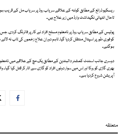
تاحال انتہائی نگہداشت وارڈ میں زیر علاج ہیں۔
ہوگئے۔
دوسری جانب اسٹنٹ کمشنر دالبندین کے مطابق یک مچ کے علاقے میں نامعلوم افرا
بھری گاڑی کو روکا اور اس میں سوار دونوں افراد کو گاڑی سے اتار کر قتل کیا گی
آپریشن شروع کردیا ہے۔
متعلقہ