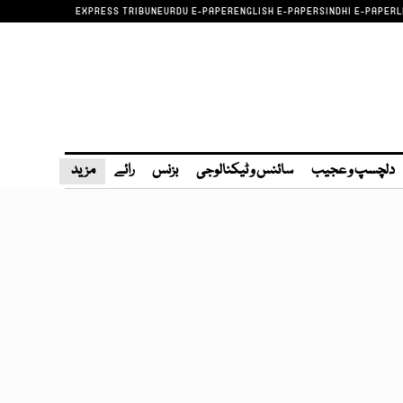
EXPRESS TRIBUNE
URDU E-PAPER
ENGLISH E-PAPER
SINDHI E-PAPER
L
دلچسپ و عجیب
سائنس و ٹیکنالوجی
بزنس
رائے
مزید