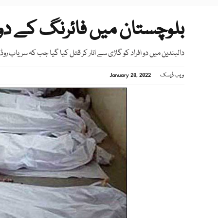
بلوچستان میں فائرنگ کے دو واقعات میں
دالبندین میں دو افراد کو گاڑی سے اتار کر قتل کیا گیا جب کہ سریاب روڈ پر فائرنگ سے 4 ا
ویب ڈیسک
January 28, 2022