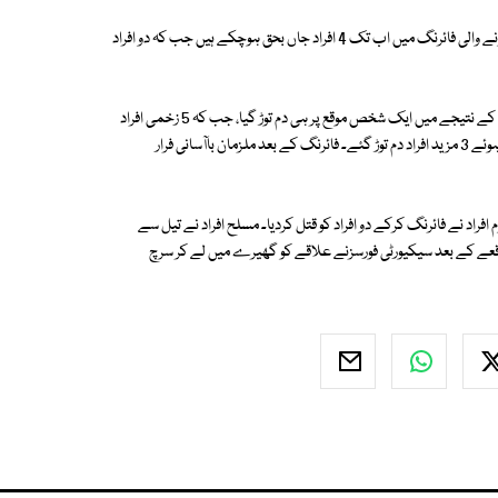
ریسکیو ذرائع کے مطابق کوئٹہ کے علاقے سریاب روڈ پر سریاب مل کے قریب ہونے والی فائرنگ میں اب تک 4 افراد جاں بحق ہوچکے ہیں جب کہ دو افراد
پولیس کے مطابق سریاب روڈ پر نامعلوم مسلح افراد نے کار پر فائرنگ کردی، جس کے نتیجے میں ایک شخص موقع پر ہی دم توڑ گیا، جب کہ 5 زخمی افراد
کو فوری طور پر اسپتال منتقل کردیا گیا، تاہم دوران علاج زخموں کی تاب نہ لاتے ہوئے 3 مزید افراد دم توڑ گئے۔ فائرنگ کے بعد ملزمان باآسانی فرار
د نے فائرنگ کرکے دو افراد کو قتل کردیا۔ مسلح افراد نے تیل سے
ا۔ واقعے کے بعد سیکیورٹی فورسزنے علاقے کو گھیرے میں لے کر سرچ