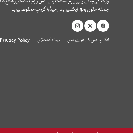
وزٹ کی جانے والی ویب سائٹ ہے۔ اس ویب سائٹ پر شائع شدہ
جملہ حقوق بحق ایکسپریس میڈیا گروپ محفوظ ہیں۔
ایکسپریس کے بارے میں
ضابطہ اخلاق
Privacy Policy