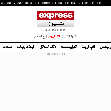
IVE STREAMING
EXPRESS ENTERTAINMENT
CRICKET PAKISTAN
TODAY'S PAPER
AUGUST 09, 2026
اشتہار لگائیں |
لائیو ٹی وی
| آج کا اخبار
ر نیشنل
ٹاپ ٹرینڈ
انٹرٹینمنٹ
لائف اسٹائل
فیکٹ چیک
صحت