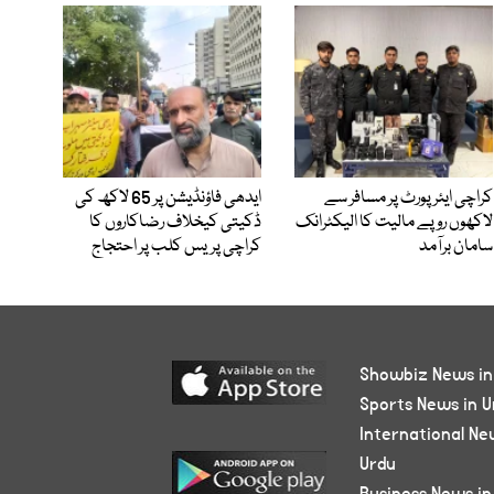
کراچی ایئرپورٹ پر مسافر سے
ایدھی فاؤنڈیشن پر 65 لاکھ کی
لاکھوں روپے مالیت کا الیکٹرانک
ڈکیتی کیخلاف رضاکاروں کا
سامان برآمد
کراچی پریس کلب پر احتجاج
Showbiz News in
Sports News in U
International Ne
Urdu