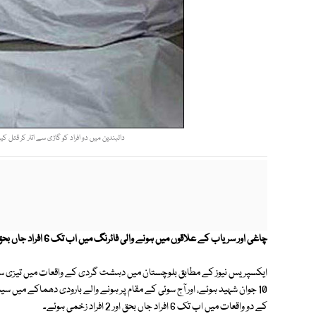
دالبندین میں دو افراد کو گاڑی سے اتار کر قتل کیا گیا جب کہ سریا
چاغی اور سریاب کے علاقوں میں ہونے والی فائرنگ میں اب تک 6 افراد جاں بحق ہوچکے ہیں۔
ایکسپریس نیوز کے مطابق بلوچستان میں دہشت گردی کے واقعات میں تیزی سے 
کے دو واقعات میں اب تک 6 افراد جاں بحق اور 2 افراد زخمی ہوئے۔