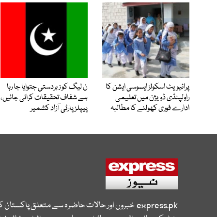
پرائیویٹ اسکولز ایسوسی ایشن کا
ن لیگ کو زبردستی جتوایا جا رہا
راولپنڈی ڈویژن میں تعلیمی
ہے شفاف تحقیقات کرائی جائیں،
ادارے فوری کھولنے کا مطالبہ
پیپلز پارٹی آزاد کشمیر
express.pk
خبروں اور حالات حاضرہ سے متعلق پاکستان 