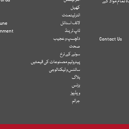
انٹر نیشنل
 Urdu
 تمام مواد کے
کھیل
انٹرٹینمنٹ
لائف اسٹائل
bune
ٹاپ ٹرینڈ
inment
دلچسپ و عجیب
Contact Us
صحت
سونے کے نرخ
پیٹرولیم مصنوعات کی قیمتیں
سائنس و ٹیکنالوجی
بلاگ
بزنس
ویڈیوز
جرائم