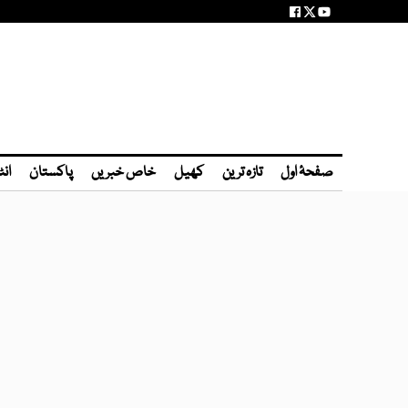
صفحۂ اول
تازہ ترین
کھیل
خاص خبریں
پاکستان
انٹ