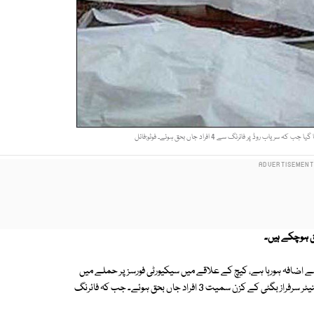
ب روڈ پر فائرنگ سے 4 افراد جاں بحق ہوئے۔ فوٹو:فائل
اضافہ ہورہا ہے، کیچ کے علاقے میں سیکیورٹی فورسز پر حملے میں
10 جوان شہید ہوئے، اور آج سوئی کے مقام پر ہونے والے بارودی دھماکے میں سینیٹر سرفراز بگٹی کے کزن سمیت 3 افراد جاں بحق ہوئے۔ جب کہ فائرنگ