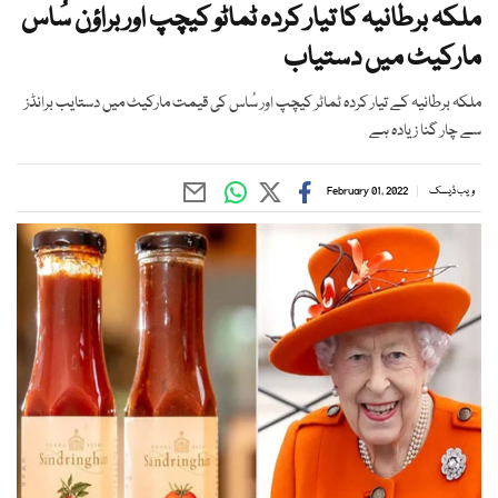
ملکہ برطانیہ کا تیار کردہ ٹماٹو کیچپ اور براؤن سُاس
مارکیٹ میں دستیاب
ملکہ برطانیہ کے تیار کردہ ٹماٹر کیچپ اور سُاس کی قیمت مارکیٹ میں دستایب برانڈز
سے چار گنا زیادہ ہے
ویب ڈیسک
February 01, 2022