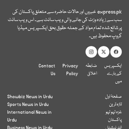
express.pk
خبروں اور حالات حاضرہ سے متعلق پاکستان کی
سب سے زیادہ وزٹ کی جانے والی ویب سائٹ ہے۔ اس ویب سائٹ
پر شائع شدہ تمام مواد کے جملہ حقوق بحق ایکسپریس میڈیا
گروپ محفوظ ہیں۔
ایکسپریس
ضابطہ
Privacy
Contact
کے بارے
اخلاق
Policy
Us
میں
صفحۂ اول
Showbiz News in Urdu
تازہ ترین
Sports News in Urdu
غزہ لہو لہو
International News in
پاکستان
Urdu
انٹر نیشنل
Business News in Urdu