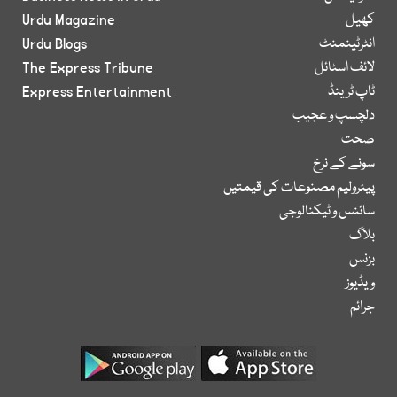
کھیل
Urdu Magazine
انٹرٹینمنٹ
Urdu Blogs
لائف اسٹائل
The Express Tribune
ٹاپ ٹرینڈ
Express Entertainment
دلچسپ و عجیب
صحت
سونے کے نرخ
پیٹرولیم مصنوعات کی قیمتیں
سائنس و ٹیکنالوجی
بلاگ
بزنس
ویڈیوز
جرائم