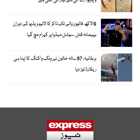
ویڈیو اے آئی سے تیار کی گئی ہے
6 لاکھ فالوورز والے ٹک ٹاکر کا لائیو ویڈیو کے دوران
بہیمانہ قتل، سوشل میڈیا پر کہرام مچ گیا
برطانیہ: 97 سالہ خاتون نے وِنگ واکنگ کا اپنا ہی
ریکارڈ توڑ دیا