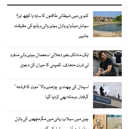
کنویں میں شیطانی طاقتوں کا سایہ یا کچھ اور؟
سوشل میڈیا پر وائرل ہونے والی ویڈیو کی حقیقت
جانیے
ایک ماہ تک بغیر دھلائی استعمال ہونے والی منفرد
ٹی شرٹ متعارف، کمپنی کا حیران کن دعویٰ
اسپتال کی چھت پر چڑھنے والا ’’موت کا فرشتہ‘‘
گرفتار، جرمانہ بھی کردیا گیا
چین میں سیلاب: پانی میں مگرمچھوں کی وائرل