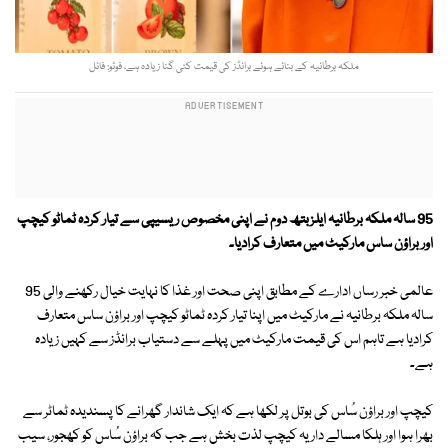
ملکہ برطانیہ کے بنائے ہوئے برانڈز کی قیمت کئی گنا زیادہ ہے، فوٹو: فائل
95 سالہ ملکہ برطانیہ ایلزبتھ دوم نے اپنی مخصوص ریسیپی سے تیار کردہ ٹماٹو کیچپ
اور براؤن ساس مارکیٹ میں متعارف کرادیا۔
عالمی خبر رساں ادارے کے مطابق اپنی صحت اور غذا کا نہایت خیال رکھنے والی 95
سالہ ملکہ برطانیہ نے مارکیٹ میں اپنا تیار کردہ ٹماٹو کیچپ اور براؤن ساس متعارف
کرادیا ہے تاہم اس کی قیمت مارکیٹ میں پہلے سے دستیاب برانڈز سے کہیں زیادہ
ہے۔
کیچپ اور براؤن سُاس کی بوتل پر لکھا ہے کہ ایک شاندار گھرانے کا پسندیدہ ٹماٹر سے
بھرا ہوا اور ہلکا مسالے دار یہ کیچپ لذت بخش ہے جب کہ براؤن سُاس کو کھجور، سیب