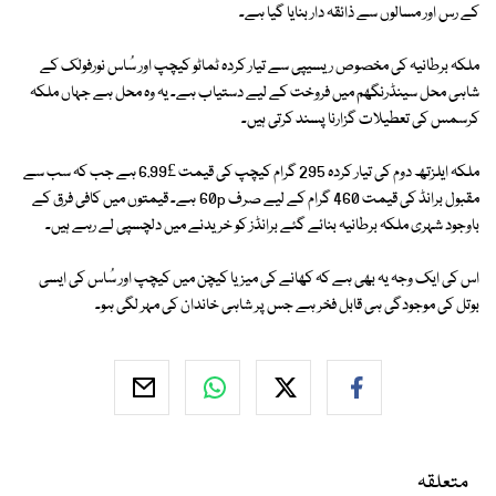
کے رس اور مسالوں سے ذائقہ دار بنایا گیا ہے۔
ملکہ برطانیہ کی مخصوص ریسیپی سے تیار کردہ ٹماٹو کیچپ اور سُاس نورفولک کے
شاہی محل سینڈرنگھم میں فروخت کے لیے دستیاب ہے۔ یہ وہ محل ہے جہاں ملکہ
کرسمس کی تعطیلات گزارنا پسند کرتی ہیں۔
ملکہ ایلزتھ دوم کی تیار کردہ 295 گرام کیچپ کی قیمت £6.99 ہے جب کہ سب سے
مقبول برانڈ کی قیمت 460 گرام کے لیے صرف 60p ہے۔ قیمتوں میں کافی فرق کے
باوجود شہری ملکہ برطانیہ بنائے گئے برانڈز کو خریدنے میں دلچسپی لے رہے ہیں۔
اس کی ایک وجہ یہ بھی ہے کہ کھانے کی میز یا کیچن میں کیچپ اور سُاس کی ایسی
بوتل کی موجودگی ہی قابل فخر ہے جس پر شاہی خاندان کی مہر لگی ہو۔
متعلقہ