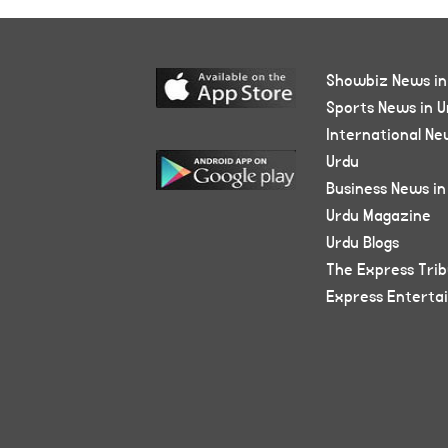
Showbiz News in
Sports News in U
International Ne
Urdu
Business News in
Urdu Magazine
Urdu Blogs
The Express Tri
Express Enterta