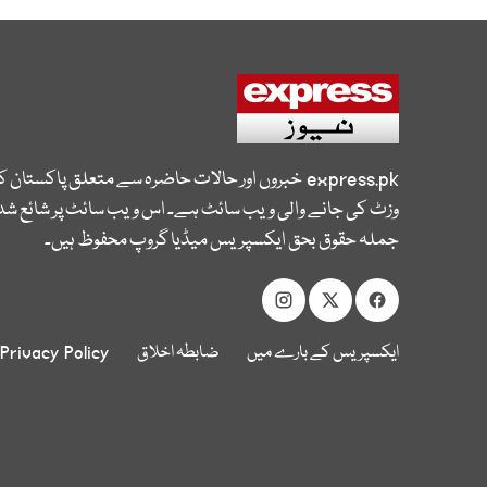
express.pk
خبروں اور حالات حاضرہ سے متعلق پاکستان 
وزٹ کی جانے والی ویب سائٹ ہے۔ اس ویب سائٹ پر شائع شدہ
جملہ حقوق بحق ایکسپریس میڈیا گروپ محفوظ ہیں۔
ایکسپریس کے بارے میں
ضابطہ اخلاق
Privacy Policy