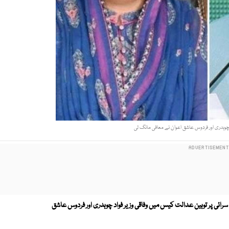
وہدری اور فردوس عاشق اعوان نے معافی مانگ لی
رائی پر توہین عدالت کیس میں
وفاقی وزیر فواد چوہدری اور فردوس عاشق