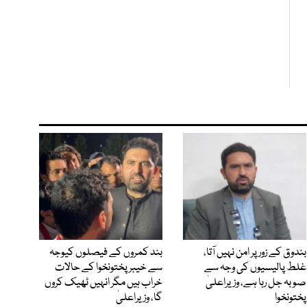
بندوق کے زور پر امن نہیں آتا،
بند کمروں کے فیصلوں کیوجہ
غلط پالیسیوں کی وجہ سے
سے خیبرپختونخوا کے حالات
صوبہ جل رہا ہے، وزیراعلیٰ
خراب ہیں مگر انہیں ٹھیک کروں
پختونخوا
گا، وزیراعلیٰ