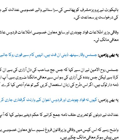
ہائیکورٹ نے پرویز مشرف کو پھانسی کی سزا سنانے والے خصوصی عدالت کے جج 
کی درخواست پر سماعت کی۔
وفاقی وزیر اطلاعات فواد چوہدری اور سابق معاون خصوصی اطلاعات فردوس ع
معافی مانگ لی۔
یہ بھی پڑھیں:
جسٹس وقار سیٹھ ذہنی ان فٹ ہیں، انہیں کام سے فوری روکا جائ
جسٹس روح الامین نے ان سے کہا کہ جس جج صاحب کی دل آزاری کی ہے ان کی قبر پ
کرتا ہے لیکن جس بندہ کی آزاری کی ہو اس سے معافی مانگنا ضروری ہے، آپ ان
ذمہ دار لوگ ہیں، اگر اس طرح کی زبان استعمال کریں گے تو عام آدمی کیا کرے 
یہ بھی پڑھیں:
کیوں نہ فواد چوہدری اور فردوس اعوان کے وارنٹ گرفتاری جاری کری
عدالت نے دونوں کو تحریری حلف نامہ جمع کرانے کا حکم دیتے ہوئے کہا کہ آپ 
واضح رہے کہ اس کیس میں وفاقی وزیرقانون فروغ نسیم، سابق معاون خصوصی برائ
میں پیش ہوکر معافی مانگ چکے ہیں۔