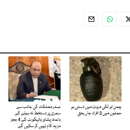
چمن اور لکی مروت میں دستی بم
صدر مملکت کی جانب سے
حملوں میں 3 افراد جاں بحق
سمری پر دستخط نہ ہونے کے
باعث پشاور ہائیکورٹ کے 4 ججز
مزید کام نہیں کر سکیں گے