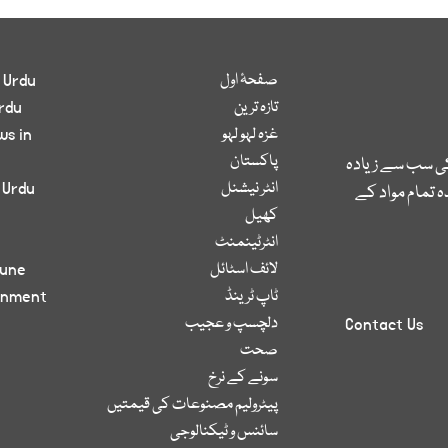
صفحۂ اول
 Urdu
تازہ ترین
rdu
غزہ لہو لہو
ws in
پاکستان
کی سب سے زیادہ
انٹر نیشنل
 Urdu
 تمام مواد کے
کھیل
انٹرٹینمنٹ
لائف اسٹائل
bune
ٹاپ ٹرینڈ
inment
دلچسپ و عجیب
Contact Us
صحت
سونے کے نرخ
پیٹرولیم مصنوعات کی قیمتیں
سائنس و ٹیکنالوجی