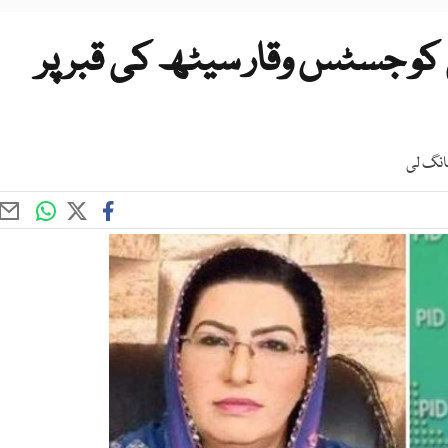
 کو جسٹس وقار سیٹھ کی قبر پر
انگ لی