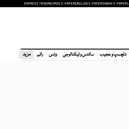
EXPRESS TRIBUNE
URDU E-PAPER
ENGLISH E-PAPER
SINDHI E-PAPER
L
دلچسپ و عجیب
سائنس و ٹیکنالوجی
بزنس
رائے
مزید