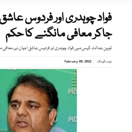
فواد چوہدری اور فردوس عاشق
جاکر معافی مانگنے کا حکم
توہین عدالت کیس میں فواد چوہدری اور فردوس عاشق اعوان نے معافی م
ویب ڈیسک
February 09, 2022