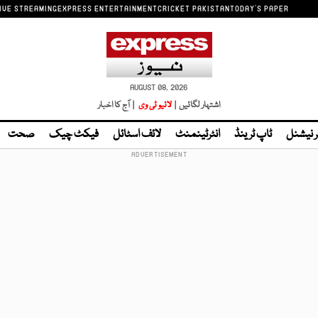
IVE STREAMING
EXPRESS ENTERTAINMENT
CRICKET PAKISTAN
TODAY'S PAPER
AUGUST 08, 2026
اشتہار لگائیں |
لائیو ٹی وی
| آج کا اخبار
ر نیشنل
ٹاپ ٹرینڈ
انٹرٹینمنٹ
لائف اسٹائل
فیکٹ چیک
صحت