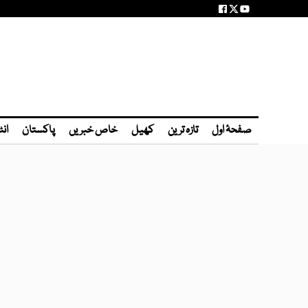
صفحۂ اول
تازہ ترین
کھیل
خاص خبریں
پاکستان
انٹ