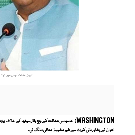
توہین عدالت کیس میں فواد چ
WASHINGTON:
خصوصی عدالت کے جج وقار سیٹھ کے خلاف ہرزہ س
اعوان نے پشاور ہائی کورٹ سے غیر مشروط معافی مانگ لی۔