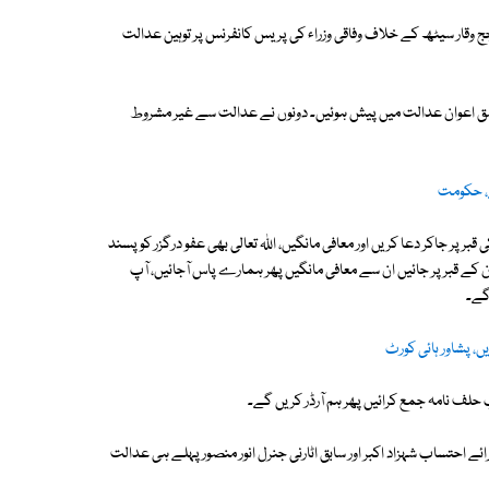
وقار سیٹھ کے خلاف وفاقی وزراء کی پریس کانفرنس پر توہین عدالت
اشق اعوان عدالت میں پیش ہوئیں۔ دونوں نے عدالت سے غیر مشروط
ے، حکومت
ر جاکر دعا کریں اور معافی مانگیں، اللہ تعالی بھی عفو درگزر کو پسند
 کے قبر پر جائیں ان سے معافی مانگیں پھر ہمارے پاس آجائیں، آپ
گے۔
ں، پشاور ہائی کورٹ
حلف نامہ جمع کرائیں پھر ہم آرڈر کریں گے۔
ے احتساب شہزاد اکبر اور سابق اٹارنی جنرل انور منصور پہلے ہی عدالت