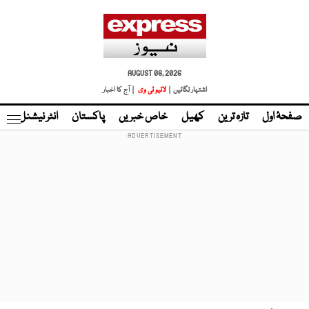
AUGUST 08, 2026
اشتہار لگائیں |
لائیو ٹی وی
| آج کا اخبار
صفحۂ اول
تازہ ترین
کھیل
خاص خبریں
پاکستان
انٹر نیشنل
ٹا