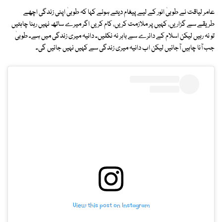
عامر لیاقت نے طوبیٰ انور کے لیے پیغام دیتے ہوئے کہا کہ طوبیٰ اپنی زندگی اچھے
طریقے سے گزاریں، کہیں پر ملازمت کریں، کام کریں اگر میرے ساتھ نہیں رہنا چاہتیں
تو نہ رہیں لیکن اسلام کے دائرے سے باہر نہ نکلیں۔ دانیہ میری زندگی میں ہے۔ طوبیٰ
جب آنا چاہیں آجائیں لیکن اب دانیہ میری زندگی سے کہیں نہیں جائیں گی۔
View this post on Instagram