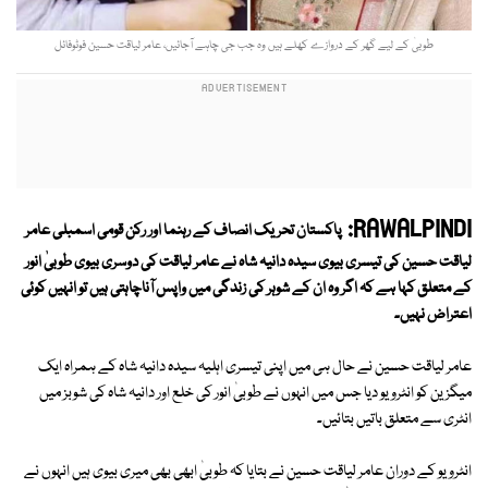
طوبیٰ کے لیے گھر کے دروازے کھلے ہیں وہ جب جی چاہے آجائیں، عامر لیاقت حسین فوٹوفائل
RAWALPINDI:
پاکستان تحریک انصاف کے رہنما اور رکن قومی اسمبلی عامر
لیاقت حسین کی تیسری بیوی سیدہ دانیہ شاہ نے عامر لیاقت کی دوسری بیوی طوبیٰ انور
کے متعلق کہا ہے کہ اگر وہ ان کے شوہر کی زندگی میں واپس آناچاہتی ہیں تو انہیں کوئی
اعتراض نہیں۔
عامر لیاقت حسین نے حال ہی میں اپنی تیسری اہلیہ سیدہ دانیہ شاہ کے ہمراہ ایک
میگزین کو انٹرویو دیا جس میں انہوں نے طوبیٰ انور کی خلع اور دانیہ شاہ کی شوبز میں
انٹری سے متعلق باتیں بتائیں۔
انٹرویو کے دوران عامر لیاقت حسین نے بتایا کہ طوبیٰ ابھی بھی میری بیوی ہیں انہوں نے