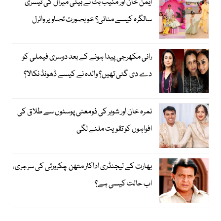
ایمن خان اور منیب بٹ نے بیٹی میرال کی تیسری
سالگرہ کیسے منائی؟ خوبصورت تصاویر وائرل
رانی مکھرجی پیدا ہونے کے بعد دوسری فیملی کو
دے دی گئی تھیں؟ والدہ نے کیسے ڈھونڈ نکالا؟
نمرہ خان اور شوہر کی ذومعنی پوسٹوں سے طلاق کی
افواہوں کو تقویت ملنے لگی
بھارت کے لیجنڈری اداکار متھن چکرورتی کی سرجری،
اب حالت کیسی ہے؟