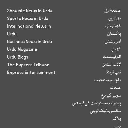
صفحۂ اول
Showbiz News in Urdu
تازہ ترین
Sports News in Urdu
غزہ لہو لہو
International News in
پاکستان
Urdu
انٹر نیشنل
Business News in Urdu
کھیل
Urdu Magazine
انٹرٹینمنٹ
Urdu Blogs
لائف اسٹائل
The Express Tribune
ٹاپ ٹرینڈ
Express Entertainment
دلچسپ و عجیب
صحت
سونے کے نرخ
پیٹرولیم مصنوعات کی قیمتیں
سائنس و ٹیکنالوجی
بلاگ
بزنس