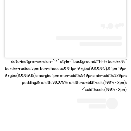
" data-instgrm-version="14" style=" background:#FFF; border:0;
border-radius:3px; box-shadow:0 0 1px 0 rgba(0,0,0,0.5),0 1px 10px
0 rgba(0,0,0,0.15); margin: 1px; max-width:540px; min-width:326px;
padding:0; width:99.375%; width:-webkit-calc(100% - 2px);
width:calc(100% - 2px);">