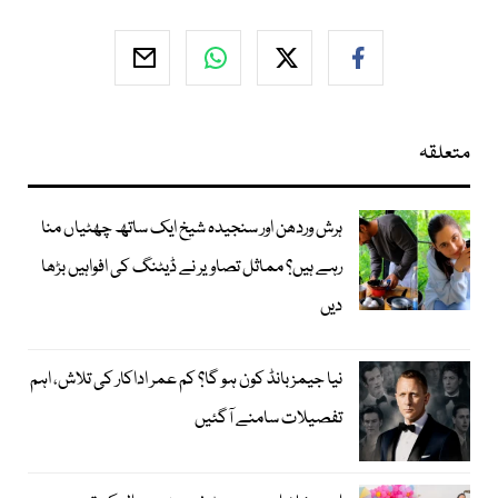
متعلقہ
ہرش وردھن اور سنجیدہ شیخ ایک ساتھ چھٹیاں منا
رہے ہیں؟ مماثل تصاویر نے ڈیٹنگ کی افواہیں بڑھا
دیں
نیا جیمز بانڈ کون ہو گا؟ کم عمر اداکار کی تلاش، اہم
تفصیلات سامنے آگئیں