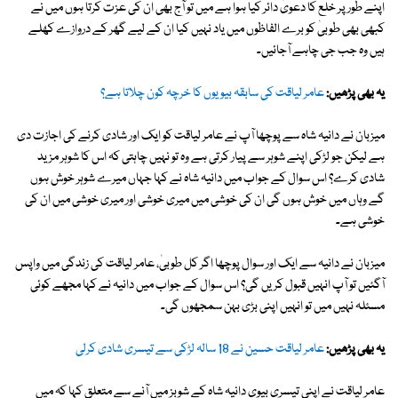
اپنے طور پر خلع کا دعویٰ دائر کیا ہوا ہے میں تو آج بھی ان کی عزت کرتا ہوں میں نے
کبھی بھی طوبیٰ کو برے الفاظوں میں یاد نہیں کیا ان کے لیے گھر کے دروازے کھلے
ہیں وہ جب جی چاہے آجائیں۔
یہ بھی پڑھیں:
عامر لیاقت کی سابقہ بیویوں کا خرچہ کون چلاتا ہے؟
میزبان نے دانیہ شاہ سے پوچھا آپ نے عامر لیاقت کو ایک اور شادی کرنے کی اجازت دی
ہے لیکن جو لڑکی اپنے شوہر سے پیار کرتی ہے وہ تو نہیں چاہتی کہ اس کا شوہر مزید
شادی کرے؟ اس سوال کے جواب میں دانیہ شاہ نے کہا جہاں میرے شوہر خوش ہوں
گے وہاں میں خوش ہوں گی ان کی خوشی میں میری خوشی اور میری خوشی میں ان کی
خوشی ہے۔
میزبان نے دانیہ سے ایک اور سوال پوچھا اگر کل طوبیٰ، عامر لیاقت کی زندگی میں واپس
آگئیں تو آپ انہیں قبول کریں گی؟ اس سوال کے جواب میں دانیہ نے کہا مجھے کوئی
مسئلہ نہیں میں تو انہیں اپنی بڑی بہن سمجھوں گی۔
یہ بھی پڑھیں:
عامر لیاقت حسین نے 18 سالہ لڑکی سے تیسری شادی کرلی
عامر لیاقت نے اپنی تیسری بیوی دانیہ شاہ کے شوبز میں آنے سے متعلق کہا کہ میں