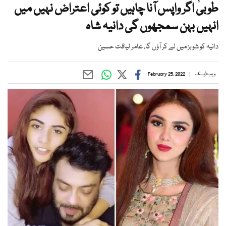
طوبیٰ اگر واپس آنا چاہیں تو کوئی اعتراض نہیں میں
انہیں بہن سمجھوں گی دانیہ شاہ
دانیہ کو شوبز میں لے کر آؤں گا، عامر لیاقت حسین
ویب ڈیسک
February 25, 2022