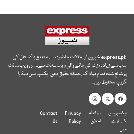
express.pk
خبروں اور حالات حاضرہ سے متعلق پاکستان کی
سب سے زیادہ وزٹ کی جانے والی ویب سائٹ ہے۔ اس ویب سائٹ
پر شائع شدہ تمام مواد کے جملہ حقوق بحق ایکسپریس میڈیا
گروپ محفوظ ہیں۔
ایکسپریس
ضابطہ
Privacy
Contact
کے بارے
اخلاق
Policy
Us
میں