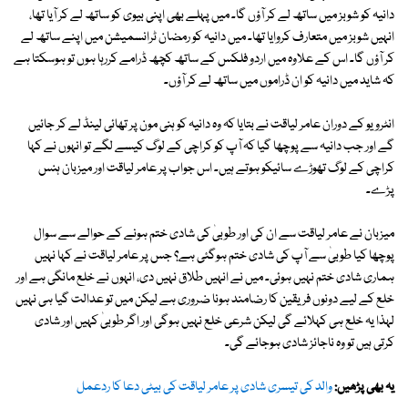
دانیہ کو شوبز میں ساتھ لے کر آؤں گا۔ میں پہلے بھی اپنی بیوی کو ساتھ لے کر آیا تھا،
انہیں شوبز میں متعارف کروایا تھا۔ میں دانیہ کو رمضان ٹرانسمیشن میں اپنے ساتھ لے
کر آؤں گا۔ اس کے علاوہ میں اردو فلکس کے ساتھ کچھ ڈرامے کررہا ہوں تو ہوسکتا ہے
کہ شاید میں دانیہ کو ان ڈراموں میں ساتھ لے کر آؤں۔
انٹرویو کے دوران عامر لیاقت نے بتایا کہ وہ دانیہ کو ہنی مون پر تھائی لینڈ لے کر جائیں
گے اور جب دانیہ سے پوچھا گیا کہ آپ کو کراچی کے لوگ کیسے لگے تو انہوں نے کہا
کراچی کے لوگ تھوڑے سائیکو ہوتے ہیں۔ اس جواب پر عامر لیاقت اور میزبان ہنس
پڑے۔
میزبان نے عامر لیاقت سے ان کی اور طوبیٰ کی شادی ختم ہونے کے حوالے سے سوال
پوچھا کیا طوبیٰ سے آپ کی شادی ختم ہوگئی ہے؟ جس پر عامر لیاقت نے کہا نہیں
ہماری شادی ختم نہیں ہوئی۔ میں نے انہیں طلاق نہیں دی، انہوں نے خلع مانگی ہے اور
خلع کے لیے دونوں فریقین کا رضامند ہونا ضروری ہے لیکن میں تو عدالت گیا ہی نہیں
لہذا یہ خلع ہی کہلائے گی لیکن شرعی خلع نہیں ہوگی اور اگر طوبیٰ کہیں اور شادی
کرتی ہیں تو وہ ناجائز شادی ہوجائے گی۔
یہ بھی پڑھیں:
والد کی تیسری شادی پر عامر لیاقت کی بیٹی دعا کا ردعمل