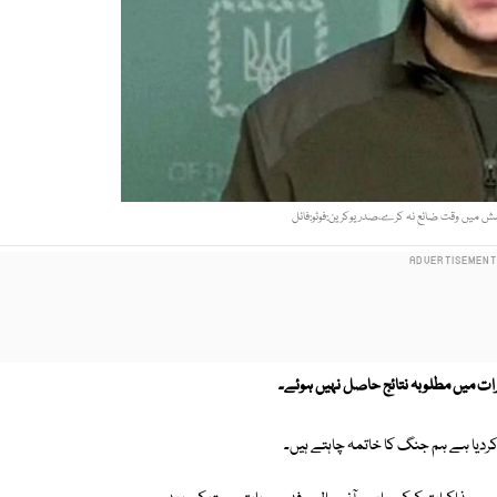
وشش میں وقت ضائع نہ کرے،صدریوکرین:فوٹو:فائل
ات میں مطلوبہ نتائج حاصل نہیں ہوئے۔
کردیا ہے ہم جنگ کا خاتمہ چاہتے ہیں۔