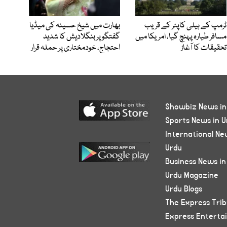
ٹرمپ کے ہیلی کاپٹر کے قریب
بھارت میں شیخ حسینہ کی میڈیا
مسافر طیارہ پہنچ گیا، امریکا میں
گفتگو پر بنگلادیش کا شدید
تحقیقات کا آغاز
احتجاج، خودمختاری پر حملہ قرار
Showbiz News in
Sports News in U
International Ne
Urdu
Business News in
Urdu Magazine
Urdu Blogs
The Express Tri
Express Enterta