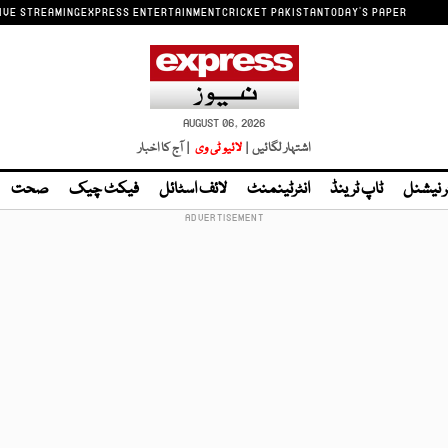
IVE STREAMING
EXPRESS ENTERTAINMENT
CRICKET PAKISTAN
TODAY'S PAPER
AUGUST 06, 2026
اشتہار لگائیں |
لائیو ٹی وی
| آج کا اخبار
ر نیشنل
ٹاپ ٹرینڈ
انٹرٹینمنٹ
لائف اسٹائل
فیکٹ چیک
صحت