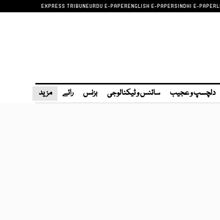
EXPRESS TRIBUNE
URDU E-PAPER
ENGLISH E-PAPER
SINDHI E-PAPER
L
دلچسپ و عجیب
سائنس و ٹیکنالوجی
بزنس
رائے
مزید