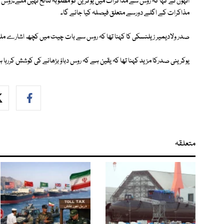
انہوں نے کہا کہ روس سے مذاکرات میں یوکرین کو مطلوبہ نتائح نہیں ملے۔رو
مذاکرات کے اگلے دورسے متعلق فیصلہ کیا جائے گا۔
صدر ولادیمیر زیلنسکی کا کہنا تھا کہ روس سے بات چیت میں کچھ اشارے مل
یوکرینی صدرکا مزید کہنا تھا کہ یقین ہے کہ روس دباؤ بڑھانے کی کوشش کررہا 
متعلقہ