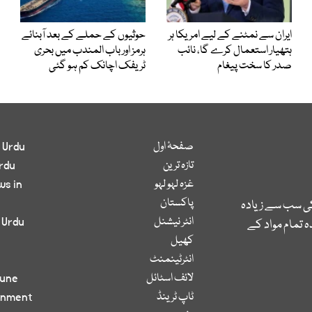
ایران سے نمٹنے کے لیے امریکا ہر
حوثیوں کے حملے کے بعد آبنائے
ہتھیار استعمال کرے گا، نائب
ہرمز اور باب المندب میں بحری
صدر کا سخت پیغام
ٹریفک اچانک کم ہو گئی
صفحۂ اول
 Urdu
تازہ ترین
rdu
غزہ لہو لہو
ws in
پاکستان
کی سب سے زیادہ
انٹر نیشنل
 Urdu
 تمام مواد کے
کھیل
انٹرٹینمنٹ
لائف اسٹائل
bune
ٹاپ ٹرینڈ
inment