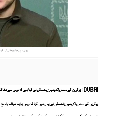
روس ہم پردباؤ بڑھانے کی ک
DUBAI:
یوکرین کے صدر ولادیمیر زیلنسکی نے کہا ہے کہ روس سے مذاکر
یوکرین کے صدر ولادیمیر زیلنسکی نے بیان میں کہا کہ روس پراپنا موقف واضح 