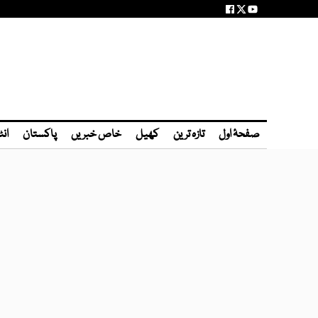
صفحۂ اول
تازہ ترین
کھیل
خاص خبریں
پاکستان
انٹ