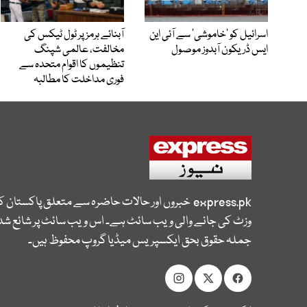
اسرائیل کو ’خاموشی‘ سے آئی این
آبنائے ہرمز پر ٹول ٹیکس کی
ایس ڈریکون آبدوز موصول
مخالفت، عالمی شپنگ
تنظیموں کا اقوام متحدہ سے
فوری مداخلت کا مطالبہ
express.pk
خبروں اور حالات حاضرہ سے متعلق پاکستان 
وزٹ کی جانے والی ویب سائٹ ہے۔ اس ویب سائٹ پر شائع شدہ
جملہ حقوق بحق ایکسپریس میڈیا گروپ محفوظ ہیں۔