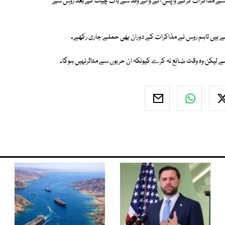
س سے مذاکرات کرکے واپس آنے والے وفد سے بات چیت کے بعد روس سے
ے ہیں تاہم روس نے مذاکرات کے دوران بھی حملے جاری رکھے۔
ہے لیکن وہ وقت ضائع نہ کرے کیونکہ ان حربوں سے متاثرنہیں ہوگا۔