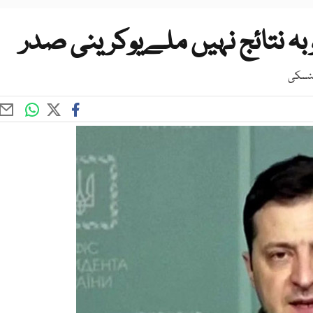
 نتائج نہیں ملےیوکرینی صدر
لنسکی