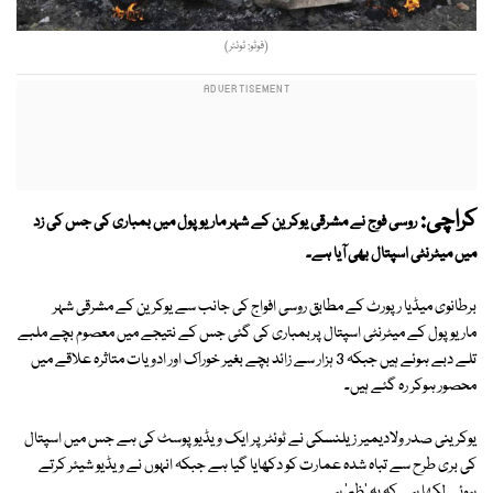
(فوٹو: ٹوئٹر)
کراچی:
روسی فوج نے مشرقی یوکرین کے شہر ماریوپول میں بمباری کی جس کی زد
میں میٹرنٹی اسپتال بھی آیا ہے۔
برطانوی میڈیا رپورٹ کے مطابق روسی افواج کی جانب سے یوکرین کے مشرقی شہر
ماریوپول کے میٹرنٹی اسپتال پربمباری کی گئی جس کے نتیجے میں معصوم بچے ملبے
تلے دبے ہوئے ہیں جبکہ 3 ہزار سے زائد بچے بغیر خوراک اور ادویات متاثرہ علاقے میں
محصور ہوکر رہ گئے ہیں۔
یوکرینی صدر ولادیمیر زیلنسکی نے ٹوئٹر پر ایک ویڈیو پوسٹ کی ہے جس میں اسپتال
کی بری طرح سے تباہ شدہ عمارت کو دکھایا گیا ہے جبکہ انہوں نے ویڈیو شیئر کرتے
ہوئے لکھا ہے کہ یہ 'ظم' ہے۔