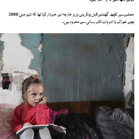
حملےسے کچھ گھنٹے قبل یوکرینی وزیر خارجہ نے خبردار کیا تھا کہ شہر میں 3000
بچے خوراک یا ادویات تک رسائی سے محروم ہیں۔