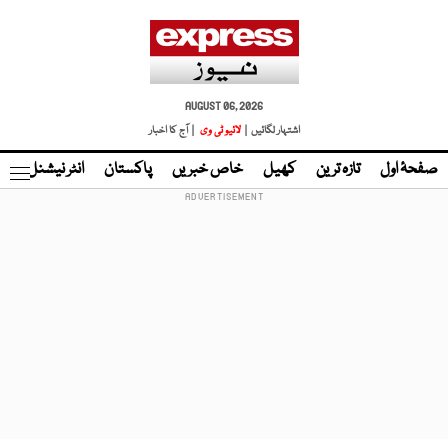
AUGUST 06, 2026
اشتہار لگائیں |
لائیو ٹی وی
| آج کا اخبار
صفحۂ اول
تازہ ترین
کھیل
خاص خبریں
پاکستان
انٹر نیشنل
ٹا