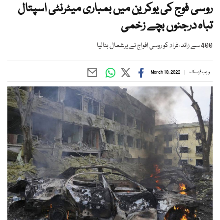
روسی فوج کی یوکرین میں بمباری میٹرنٹی اسپتال
تباہ درجنوں بچے زخمی
400 سے زائد افراد کو روسی افواج نے یرغمال بنالیا
ویب ڈیسک
March 10, 2022