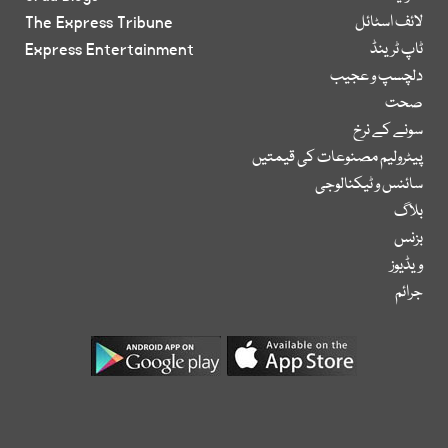
لائف اسٹائل
The Express Tribune
ٹاپ ٹرینڈ
Express Entertainment
دلچسپ و عجیب
صحت
سونے کے نرخ
پیٹرولیم مصنوعات کی قیمتیں
سائنس و ٹیکنالوجی
بلاگ
بزنس
ویڈیوز
جرائم