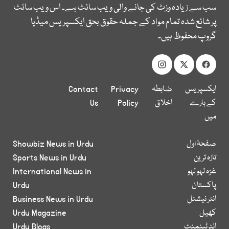
سب سے زیادہ وزٹ کی جانے والی ویب سائٹ ہے۔ اس ویب سائٹ
پر شائع شدہ تمام مواد کے جملہ حقوق بحق ایکسپریس میڈیا
گروپ محفوظ ہیں۔
ایکسپریس
ضابطہ
Privacy
Contact
کے بارے
اخلاق
Policy
Us
میں
صفحۂ اول
Showbiz News in Urdu
تازہ ترین
Sports News in Urdu
غزہ لہو لہو
International News in
پاکستان
Urdu
انٹر نیشنل
Business News in Urdu
کھیل
Urdu Magazine
انٹرٹینمنٹ
Urdu Blogs