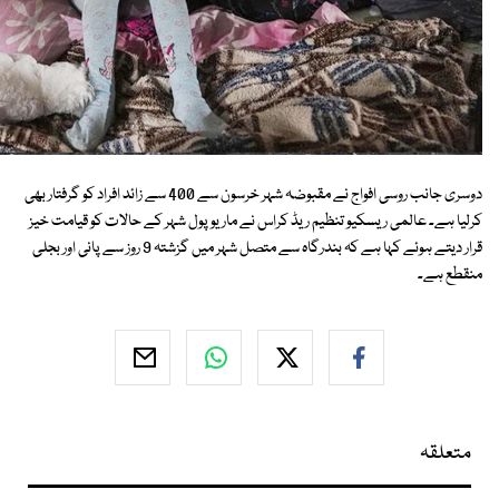
دوسری جانب روسی افواج نے مقبوضہ شہر خرسون سے 400 سے زائد افراد کو گرفتار بھی
کرلیا ہے۔ عالمی ریسکیو تنظیم ریڈ کراس نے ماریوپول شہر کے حالات کو قیامت خیز
قرار دیتے ہوئے کہا ہے کہ بندرگاہ سے متصل شہر میں گزشتہ 9 روز سے پانی اور بجلی
منقطع ہے۔
متعلقہ