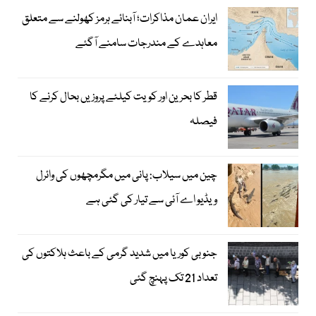
ایران عمان مذاکرات؛ آبنائے ہرمز کھولنے سے متعلق
معاہدے کے مندرجات سامنے آگئے
قطر کا بحرین اور کویت کیلئے پروزیں بحال کرنے کا
فیصلہ
چین میں سیلاب: پانی میں مگرمچھوں کی وائرل
ویڈیو اے آئی سے تیار کی گئی ہے
جنوبی کوریا میں شدید گرمی کے باعث ہلاکتوں کی
تعداد 21 تک پہنچ گئی