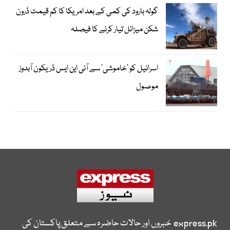
گولہ بارود کی کمی کے بعد امریکا کا کم قیمت ڈرون
شکن میزائل تیار کرنے کا فیصلہ
اسرائیل کو ’خاموشی‘ سے آئی این ایس ڈریکون آبدوز
موصول
express.pk
خبروں اور حالات حاضرہ سے متعلق پاکستان کی