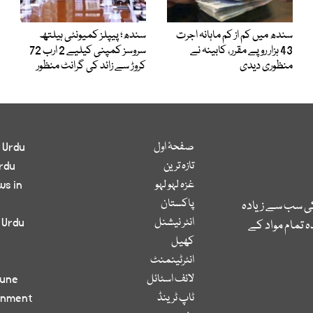
سندھ میں کم از کم ماہانہ اجرت
سندھ؛ پیپلز کمیونٹی ہیلتھ
43 ہزار روپے مقرر، کابینہ نے
سروسز کمپنی کیلیے 2 ارب 72
منظوری دیدی
کروڑ سے زائد کی گرانٹ منظور
صفحۂ اول
 Urdu
تازہ ترین
rdu
غزہ لہو لہو
ws in
پاکستان
کی سب سے زیادہ
انٹر نیشنل
 Urdu
 تمام مواد کے
کھیل
انٹرٹینمنٹ
لائف اسٹائل
bune
ٹاپ ٹرینڈ
inment