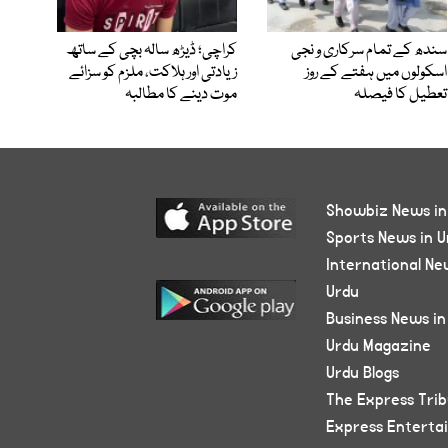
سندھ کے تمام سرکاری و نجی
کراچی؛ ڈیڑھ سالہ بچی کے ساتھ
اسکولوں میں ہفتے کے روز
زیادتی اور ہلاکت، ملزم کو سزائے
تعطیل کا فیصلہ
موت دینے کا مطالبہ
Showbiz News in
Sports News in U
International Ne
Urdu
Business News in
Urdu Magazine
Urdu Blogs
The Express Tri
Express Enterta