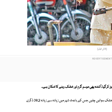
(فائل فوٹو)
محکمہ موسمیات کے مطابق شہر قائد میں ہفتے کے روز بلوچستان کی گرم اور خشک ہوائیں چلیں جس کے باعث شہر میں زیادہ سے زیادہ 38.2 ڈگری