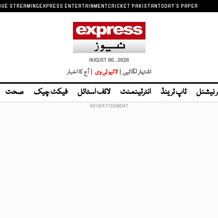
IVE STREAMING
EXPRESS ENTERTAINMENT
CRICKET PAKISTAN
TODAY'S PAPER
AUGUST 06, 2026
اشتہار لگائیں |
لائیو ٹی وی
| آج کا اخبار
ر نیشنل
ٹاپ ٹرینڈ
انٹرٹینمنٹ
لائف اسٹائل
فیکٹ چیک
صحت