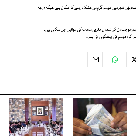
ندہ بھی شہر میں موسم گرم اور خشک رہنے کا امکان ہے جبکہ درجہ
تاہم بلوچستان کی شمال مغربی سمت کی ہوائیں چل سکتی ہیں۔