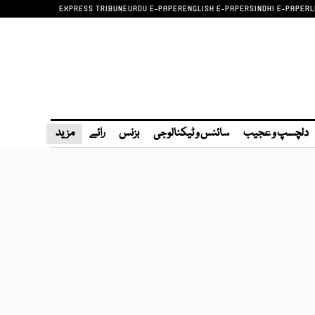
EXPRESS TRIBUNE
URDU E-PAPER
ENGLISH E-PAPER
SINDHI E-PAPER
L
دلچسپ و عجیب
سائنس و ٹیکنالوجی
بزنس
رائے
مزید