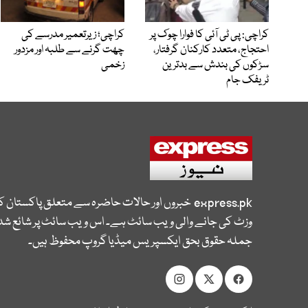
کراچی: پی ٹی آئی کا فوارا چوک پر
کراچی؛ زیرتعمیر مدرسے کی
احتجاج، متعدد کارکنان گرفتار،
چھت گرنے سے طلبہ اور مزدور
سڑکوں کی بندش سے بدترین
زخمی
ٹریفک جام
express.pk
خبروں اور حالات حاضرہ سے متعلق پاکستان 
وزٹ کی جانے والی ویب سائٹ ہے۔ اس ویب سائٹ پر شائع شدہ
جملہ حقوق بحق ایکسپریس میڈیا گروپ محفوظ ہیں۔