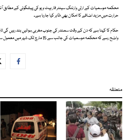
محکمہ موسمیات کے ارلی وارننگ سینٹر فار ہیٹ ویو کی پیشگوئی کے مطابق آئ
حرارت میں مزید اضافے کا امکان بھی ظاہر کیا جارہا ہے۔
حکام کا کہنا ہے کہ دن کے وقت سمندر کی جنوب مغربی ہوائیں بند رہیں گی 
واضح رہے کہ محکمہ موسمیات کی جانب سے 15 مارچ تک شہر میں معمول سے گرم موسم کی پیشگوئی کی ہے۔
متعلقہ