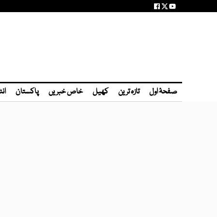
صفحۂ اول
تازہ ترین
کھیل
خاص خبریں
پاکستان
انٹ