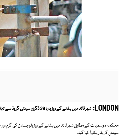
LONDON:
شہر قائد میں ہفتے کے روز پارہ 38 ڈگری سینٹی گریڈ سے تجاوز کرگیا، آئندہ بھی موسم گرم اور خشک رہنے کا امکان ہے۔
سینٹی گریڈ ریکارڈ کیا گیا۔